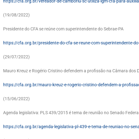
https://cfa.org.br/vereador-de-camboriu-sc-utiliza-igm-cfa-para-auxili
(19/08/2022)
Presidente do CFA se reúne com superintendente do Sebrae-PA
https://cfa.org.br/presidente-do-cfa-se-reune-com-superintendente-do
(29/07/2022)
Mauro Kreuz e Rogério Cristino defendem a profissão na Câmara dos
https://cfa.org.br/mauro-kreuz-e-rogerio-cristino-defendem-a-profis
(15/06/2022)
Agenda legislativa: PLS 439/2015 é tema de reunião no Senado Federa
https://cfa.org.br/agenda-legislativa-pl-439-e-tema-de-reuniao-no-sen