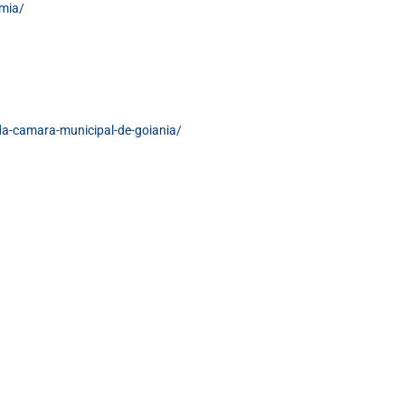
omia/
da-camara-municipal-de-goiania/