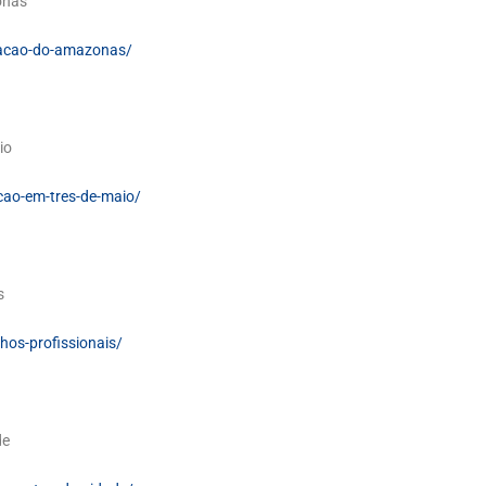
onas
tracao-do-amazonas/
io
cao-em-tres-de-maio/
s
hos-profissionais/
de