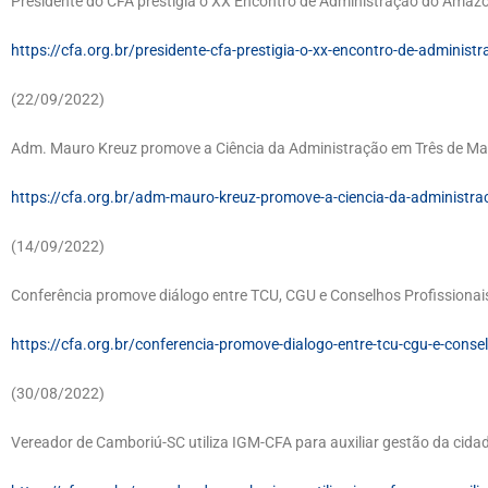
Presidente do CFA prestigia o XX Encontro de Administração do Amaz
https://cfa.org.br/presidente-cfa-prestigia-o-xx-encontro-de-adminis
(22/09/2022)
Adm. Mauro Kreuz promove a Ciência da Administração em Três de Ma
https://cfa.org.br/adm-mauro-kreuz-promove-a-ciencia-da-administra
(14/09/2022)
Conferência promove diálogo entre TCU, CGU e Conselhos Profissionai
https://cfa.org.br/conferencia-promove-dialogo-entre-tcu-cgu-e-consel
(30/08/2022)
Vereador de Camboriú-SC utiliza IGM-CFA para auxiliar gestão da cida