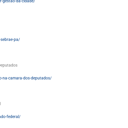
ar-gestao-da-cidade/
-sebrae-pa/
 Deputados
sao-na-camara-dos-deputados/
l
ado-federal/