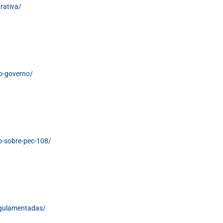
rativa/
lo-governo/
o-sobre-pec-108/
regulamentadas/