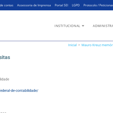
de contas
Assessoria de Imprensa
Portal SEI
LGPD
Protocolo / Peticion
INSTITUCIONAL
ADMINISTR
sitas Mauro Kreuz
Inicial
>
Mauro Kreuz memória
sitas
lidade
ederal-de-contabilidade/