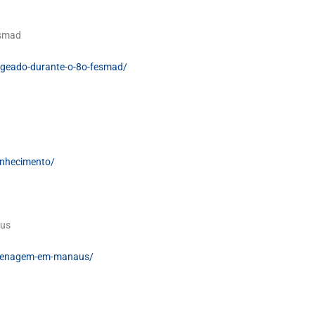
esmad
nageado-durante-o-8o-fesmad/
onhecimento/
aus
homenagem-em-manaus/