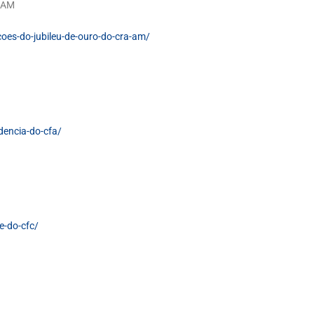
A-AM
coes-do-jubileu-de-ouro-do-cra-am/
idencia-do-cfa/
e-do-cfc/