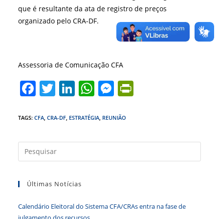
que é resultante da ata de registro de preços
organizado pelo CRA-DF.
Assessoria de Comunicação CFA
F
T
Li
W
M
Pr
a
w
n
h
e
in
c
itt
k
at
ss
tF
TAGS
:
CFA
,
CRA-DF
,
ESTRATÉGIA
,
REUNIÃO
e
er
e
s
e
ri
b
dI
A
n
e
Press
a
o
n
p
g
n
tecla
o
p
er
dl
Últimas Notícias
“Esc”
k
y
para
Calendário Eleitoral do Sistema CFA/CRAs entra na fase de
fecha
julgamento dos recursos