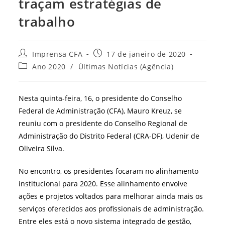
traçam estratégias de
trabalho
Autor
Post
Imprensa CFA
17 de janeiro de 2020
do
publicado:
Categoria
Ano 2020
/
Últimas Notícias (Agência)
post:
do
post:
Nesta quinta-feira, 16, o presidente do Conselho
Federal de Administração (CFA), Mauro Kreuz, se
reuniu com o presidente do Conselho Regional de
Administração do Distrito Federal (CRA-DF), Udenir de
Oliveira Silva.
No encontro, os presidentes focaram no alinhamento
institucional para 2020. Esse alinhamento envolve
ações e projetos voltados para melhorar ainda mais os
serviços oferecidos aos profissionais de administração.
Entre eles está o novo sistema integrado de gestão,