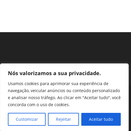
Nós valorizamos a sua privacidade.
Usamos cookies para aprimorar sua experiência de
navegação, veicular anúncios ou conteúdo personalizado
Perguntas Frequentes
Ouvidoria
Transparência e prestação de contas
e analisar nosso tráfego. Ao clicar em "Aceitar tudo", você
Assessoria de Imprensa
Portal SEI
LGPD
concorda com o uso de cookies.
Protocolo / Peticionamento
Setor de Autarquias Sul 1 Bloco L Edificio CFA - Asa Sul, Brasília -
Customizar
Rejeitar
Aceitar tudo
DF, 70070-932 | Telefone: (61) 3218-1800 | cfa@cfa.org.br |
Copyright - 2024 CFA | All Rights Reserved | Powered by CFA