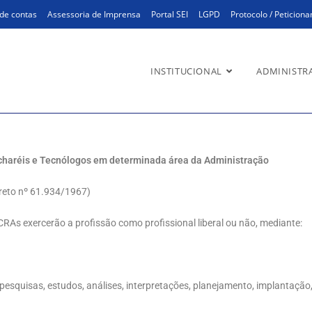
de contas
Assessoria de Imprensa
Portal SEI
LGPD
Protocolo / Peticion
INSTITUCIONAL
ADMINISTR
 Bacharéis e Tecnólogos em determinada área da Administração
creto nº 61.934/1967)
RAs exercerão a profissão como profissional liberal ou não, mediante:
l, pesquisas, estudos, análises, interpretações, planejamento, implantaçã