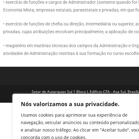
• exercício de funções e cargos de Administrador (somente quando for 
Economia Mista, empresas estatais, paraestatais e privadas, em que fi
• exercício de funções de chefia ou direção, intermediária ou superio
privadas, cujas atribuições envolvam principalmente, a aplicação de c
• magistério em matérias técnicas dos campos da Administração e Or
atividades de Administração restritas à sua formação no curso escolh
Setor de Autarquias Sul 1 Bloco L Edificio CFA - Asa Sul, Brasíl
3218-1800 | cfa@cfa.org.br | Copyright - 2024 CFA | All Righ
Nós valorizamos a sua privacidade.
Usamos cookies para aprimorar sua experiência de
navegação, veicular anúncios ou conteúdo personalizad
e analisar nosso tráfego. Ao clicar em "Aceitar tudo", voc
concorda com o uso de cookies.