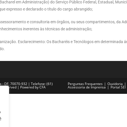
Bacharel em Administração) do Serviço Público Federal, Estadual, Munici
que expresso e declarado o título do cargo abrangido;
r, assessoramento e consultoria em órgãos, ou seus compartimentos, da A
onhecimentos inerentes às técnicas de administração;
ganização. Esclarecimento: Os Bacharéis e Tecnólogos em determinada á
ido.
ia - DF, 70070-932 | Telefone: (61)
Perguntas Frequentes
Ouvidoria
ts Reserved | Powered by CFA
Assessoria de Imprensa
Portal SEI
o
ê