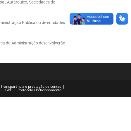
pal, Autárquico, Sociedades de
dministração Pública ou de entidades
rea da Administração desenvolverão
Transparência e prestação de contas
LGPD
Protocolo / Peticionamento