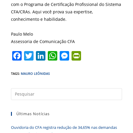
com o Programa de Certificação Profissional do Sistema
CFA/CRAs. Aqui você prova sua expertise,
conhecimento e habilidade.
Paulo Melo
Assessoria de Comunicação CFA
F
T
Li
W
M
Pr
a
w
n
h
e
in
c
itt
k
at
ss
tF
TAGS
:
MAURO LEÔNIDAS
e
er
e
s
e
ri
b
dI
A
n
e
Press
a
o
n
p
g
n
tecla
o
p
er
dl
Últimas Notícias
“Esc”
k
y
para
Ouvidoria do CFA registra redução de 34,65% nas demandas
fecha