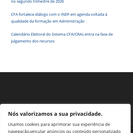
no segundo trimestre de 2026
o
paine
CFA fortalece diálogo com o INEP em agenda voltada à
de
qualidade da formação em Administração
pesqu
Calendário Eleitoral do Sistema CFA/CRAs entra na fase de
julgamento dos recursos
Nós valorizamos a sua privacidade.
Usamos cookies para aprimorar sua experiência de
navegação,veicular anúncios ou conteúdo personalizado
Perguntas Frequentes
Ouvidoria