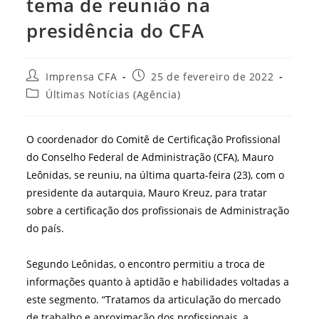
tema de reunião na
presidência do CFA
Autor
Post
Imprensa CFA
25 de fevereiro de 2022
do
publicado:
Categoria
Últimas Notícias (Agência)
post:
do
post:
O coordenador do Comitê de Certificação Profissional
do Conselho Federal de Administração (CFA), Mauro
Leônidas, se reuniu, na última quarta-feira (23), com o
presidente da autarquia, Mauro Kreuz, para tratar
sobre a certificação dos profissionais de Administração
do país.
Segundo Leônidas, o encontro permitiu a troca de
informações quanto à aptidão e habilidades voltadas a
este segmento. “Tratamos da articulação do mercado
de trabalho e aproximação dos profissionais, a