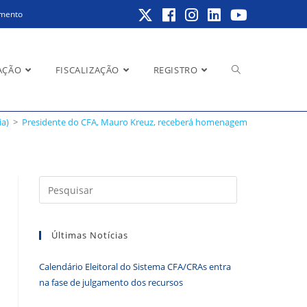
amento
Alternar
AÇÃO
FISCALIZAÇÃO
REGISTRO
gem
ia)
>
Presidente do CFA, Mauro Kreuz, receberá homenagem
pesquisa
Pressione
a
do
tecla
Últimas Notícias
“Esc”
para
Calendário Eleitoral do Sistema CFA/CRAs entra
fechar
site
na fase de julgamento dos recursos
o
painel