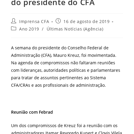
do presidente do CFA
Autor
Post
Imprensa CFA
16 de agosto de 2019
do
publicado:
Categoria
Ano 2019
/
Últimas Notícias (Agência)
post:
do
post:
A semana do presidente do Conselho Federal de
Administração (CFA), Mauro Kreuz, foi movimentada.
Na agenda de compromissos não faltaram reuniões
com lideranças, autoridades políticas e parlamentares
para tratar de assuntos pertinentes ao Sistema
CFA/CRAs e aos profissionais de administração.
Reunião com Febrad
Um dos compromissos de Kreuz foi a reunião com os
administradores Itamar Revoredo Kunert e Clovis Vilela