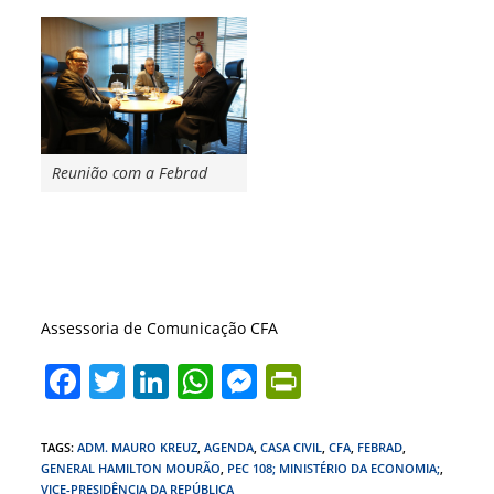
Reunião com a Febrad
Assessoria de Comunicação CFA
F
T
Li
W
M
Pr
a
w
n
h
e
in
c
itt
k
at
ss
tF
TAGS
:
ADM. MAURO KREUZ
,
AGENDA
,
CASA CIVIL
,
CFA
,
FEBRAD
,
GENERAL HAMILTON MOURÃO
,
PEC 108; MINISTÉRIO DA ECONOMIA;
,
e
er
e
s
e
ri
VICE-PRESIDÊNCIA DA REPÚBLICA