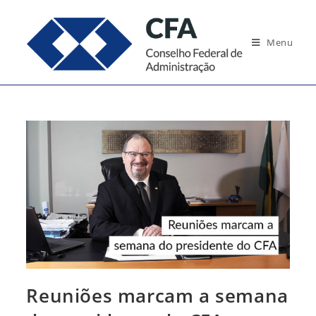
Ir
para
Menu
o
conteúdo
Reuniões marcam a semana