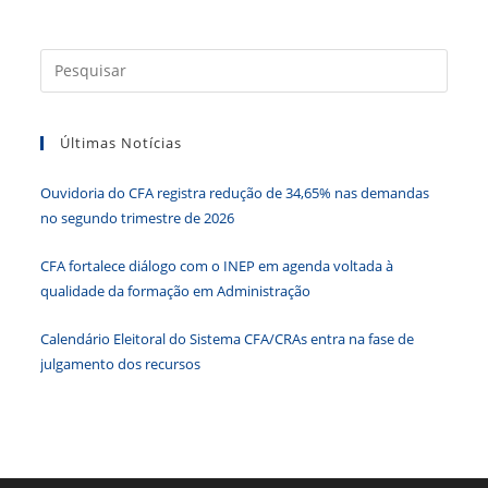
b
dI
A
n
e
o
n
p
g
n
Press
o
p
er
dl
a
tecla
k
y
Últimas Notícias
“Esc”
para
Ouvidoria do CFA registra redução de 34,65% nas demandas
fecha
no segundo trimestre de 2026
o
paine
CFA fortalece diálogo com o INEP em agenda voltada à
de
qualidade da formação em Administração
pesqu
Calendário Eleitoral do Sistema CFA/CRAs entra na fase de
julgamento dos recursos