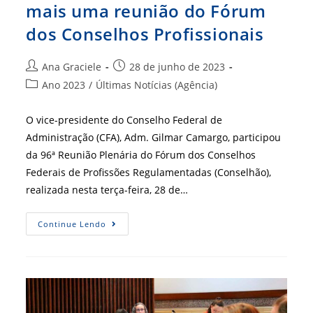
mais uma reunião do Fórum
dos Conselhos Profissionais
Autor
Post
Ana Graciele
28 de junho de 2023
do
publicado:
Categoria
Ano 2023
/
Últimas Notícias (Agência)
post:
do
post:
O vice-presidente do Conselho Federal de
Administração (CFA), Adm. Gilmar Camargo, participou
da 96ª Reunião Plenária do Fórum dos Conselhos
Federais de Profissões Regulamentadas (Conselhão),
realizada nesta terça-feira, 28 de…
Administração
Continue Lendo
Presente
Em
Mais
Uma
Reunião
Do
Fórum
Dos
Conselhos