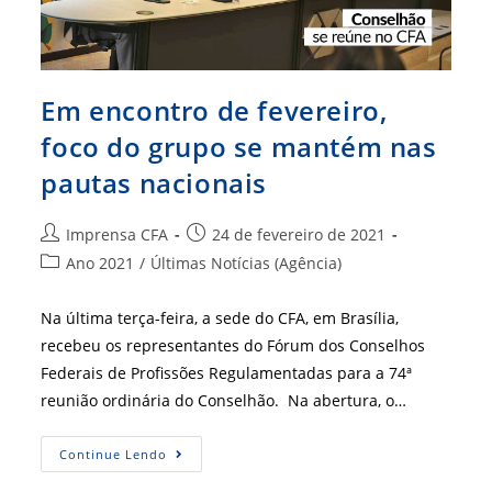
Em encontro de fevereiro,
foco do grupo se mantém nas
pautas nacionais
Autor
Post
Imprensa CFA
24 de fevereiro de 2021
do
publicado:
Categoria
Ano 2021
/
Últimas Notícias (Agência)
post:
do
post:
Na última terça-feira, a sede do CFA, em Brasília,
recebeu os representantes do Fórum dos Conselhos
Federais de Profissões Regulamentadas para a 74ª
reunião ordinária do Conselhão. Na abertura, o…
Em
Continue Lendo
Encontro
De