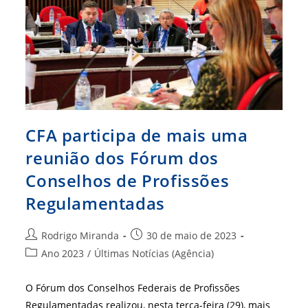
Profissionais
CFA participa de mais uma
reunião dos Fórum dos
Conselhos de Profissões
Regulamentadas
Autor
Post
Rodrigo Miranda
30 de maio de 2023
do
publicado:
Categoria
Ano 2023
/
Últimas Notícias (Agência)
post:
do
post:
O Fórum dos Conselhos Federais de Profissões
Regulamentadas realizou, nesta terça-feira (29), mais