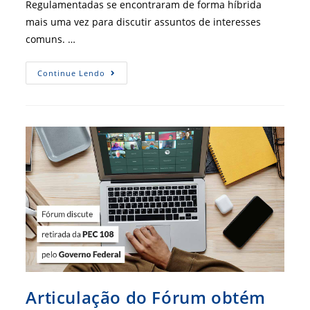
Regulamentadas se encontraram de forma híbrida
mais uma vez para discutir assuntos de interesses
comuns. …
Encontro
Continue Lendo
Discutiu
Adequações
A
Serem
Feitas
Pelos
Conselhos
A
Leis
E
Expedientes
Articulação do Fórum obtém