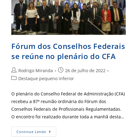
Fórum dos Conselhos Federais
se reúne no plenário do CFA
Autor
Post
Rodrigo Miranda
26 de julho de 2022
do
publicado:
Categoria
Destaque pequeno inferior
post:
do
post:
O plenário do Conselho Federal de Administração (CFA)
recebeu a 87ª reunião ordinária do Fórum dos
Conselhos Federais de Profissionais Regulamentadas.
O encontro foi realizado durante toda a manhã desta…
Fórum
Continue Lendo
Dos