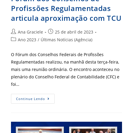
Profissões Regulamentadas
articula aproximação com TCU
Autor
Post
Ana Graciele
25 de abril de 2023
do
publicado:
Categoria
Ano 2023
/
Últimas Notícias (Agência)
post:
do
post:
O Fórum dos Conselhos Federais de Profissões
Regulamentadas realizou, na manhã desta terça-feira,
mais uma reunião ordinária. O encontro aconteceu no
plenário do Conselho Federal de Contabilidade (CFC) e
foi…
Fórum
Continue Lendo
Dos
Conselhos
De
Profissões
Regulamentadas
Articula
Aproximação
Com