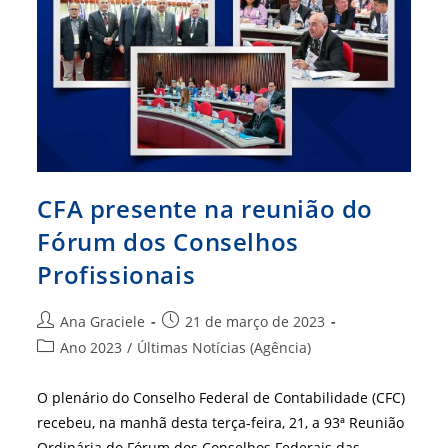
TCU
CFA presente na reunião do
Fórum dos Conselhos
Profissionais
Autor
Post
Ana Graciele
21 de março de 2023
do
publicado:
Categoria
Ano 2023
/
Últimas Notícias (Agência)
post:
do
post:
O plenário do Conselho Federal de Contabilidade (CFC)
recebeu, na manhã desta terça-feira, 21, a 93ª Reunião
Ordinária do Fórum dos Conselhos Federais das