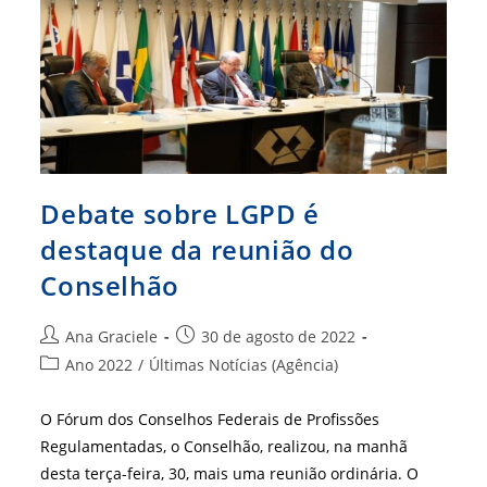
De
Profissões
Regulamentadas
Debate sobre LGPD é
destaque da reunião do
Conselhão
Autor
Post
Ana Graciele
30 de agosto de 2022
do
publicado:
Categoria
Ano 2022
/
Últimas Notícias (Agência)
post:
do
post:
O Fórum dos Conselhos Federais de Profissões
Regulamentadas, o Conselhão, realizou, na manhã
desta terça-feira, 30, mais uma reunião ordinária. O