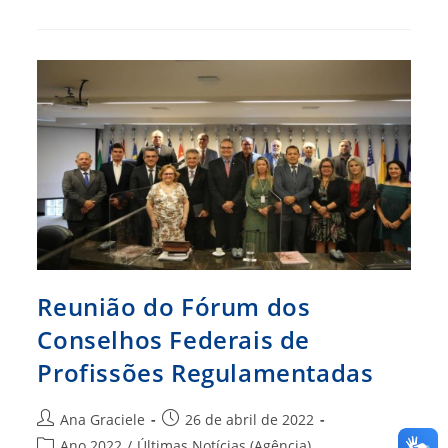
Conselhos
Federais
Se
Reúne
No
Plenário
Do
CFA
Reunião do Fórum dos
Conselhos Federais de
Profissões Regulamentadas
Autor
Post
Ana Graciele
26 de abril de 2022
do
publicado:
Categoria
Ano 2022
/
Últimas Notícias (Agência)