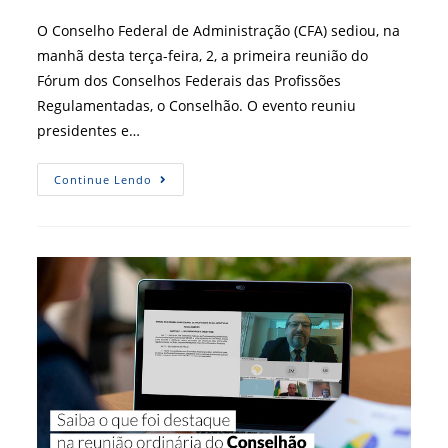
do
post:
O Conselho Federal de Administração (CFA) sediou, na
manhã desta terça-feira, 2, a primeira reunião do
Fórum dos Conselhos Federais das Profissões
Regulamentadas, o Conselhão. O evento reuniu
presidentes e…
Conselhos
Continue Lendo
Profissionais
Se
Reuniram
No
CFA
Para
Definir
Ações
De
2021