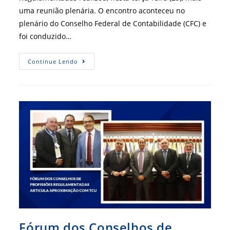
uma reunião plenária. O encontro aconteceu no
plenário do Conselho Federal de Contabilidade (CFC) e
foi conduzido…
CFA
Continue Lendo
Participa
De
Mais
Uma
Reunião
Dos
Fórum
Dos
Conselhos
De
Profissões
Regulamentadas
Fórum dos Conselhos de