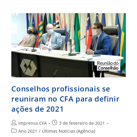
Fevereiro,
Foco
Do
Grupo
Se
Mantém
Nas
Pautas
Nacionais
Conselhos profissionais se
reuniram no CFA para definir
ações de 2021
Autor
Post
Imprensa CFA
3 de fevereiro de 2021
do
publicado:
Categoria
Ano 2021
/
Últimas Notícias (Agência)
post: