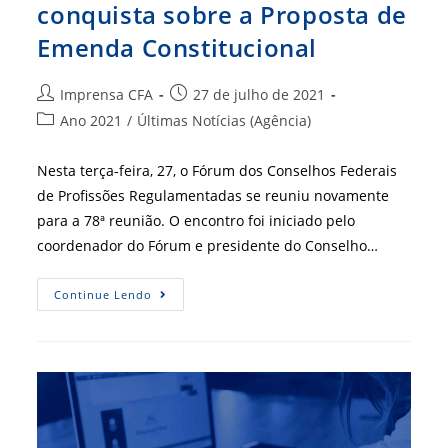
conquista sobre a Proposta de
Emenda Constitucional
Autor
Post
Imprensa CFA
27 de julho de 2021
do
publicado:
Categoria
Ano 2021
/
Últimas Notícias (Agência)
post:
do
post:
Nesta terça-feira, 27, o Fórum dos Conselhos Federais
de Profissões Regulamentadas se reuniu novamente
para a 78ª reunião. O encontro foi iniciado pelo
coordenador do Fórum e presidente do Conselho…
Articulação
Continue Lendo
Do
Fórum
Obtém
Conquista
Sobre
A
Proposta
De
Emenda
Constitucional