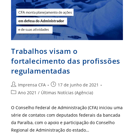
Trabalhos visam o
fortalecimento das profissões
regulamentadas
Autor
Post
Imprensa CFA
17 de junho de 2021
do
publicado:
Categoria
Ano 2021
/
Últimas Notícias (Agência)
post:
do
post:
O Conselho Federal de Administração (CFA) iniciou uma
série de contatos com deputados federais da bancada
da Paraíba, com o apoio e participação do Conselho
Regional de Administração do estado…