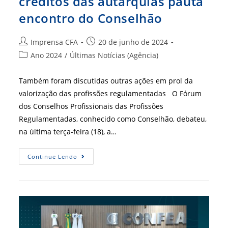
créditos das autarquias pauta
encontro do Conselhão
Autor
Post
Imprensa CFA
20 de junho de 2024
do
publicado:
Categoria
Ano 2024
/
Últimas Notícias (Agência)
post:
do
post:
Também foram discutidas outras ações em prol da
valorização das profissões regulamentadas O Fórum
dos Conselhos Profissionais das Profissões
Regulamentadas, conhecido como Conselhão, debateu,
na última terça-feira (18), a…
Uso
Continue Lendo
Da
Selic
Na
Atualização
De
Créditos
Das
Autarquias
Pauta
Encontro