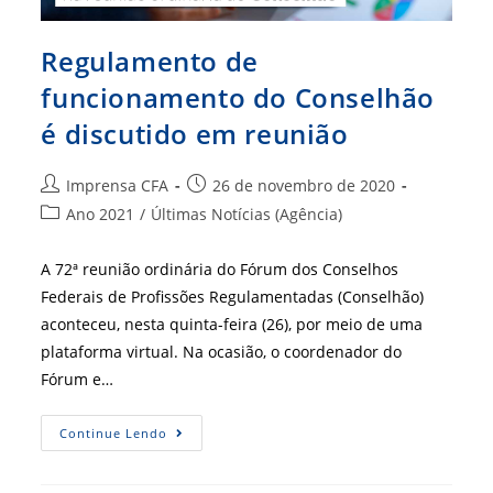
Regulamento de
funcionamento do Conselhão
é discutido em reunião
Autor
Post
Imprensa CFA
26 de novembro de 2020
do
publicado:
Categoria
Ano 2021
/
Últimas Notícias (Agência)
post:
do
post:
A 72ª reunião ordinária do Fórum dos Conselhos
Federais de Profissões Regulamentadas (Conselhão)
aconteceu, nesta quinta-feira (26), por meio de uma
plataforma virtual. Na ocasião, o coordenador do
Fórum e…
Regulamento
Continue Lendo
De
Funcionamento
Do