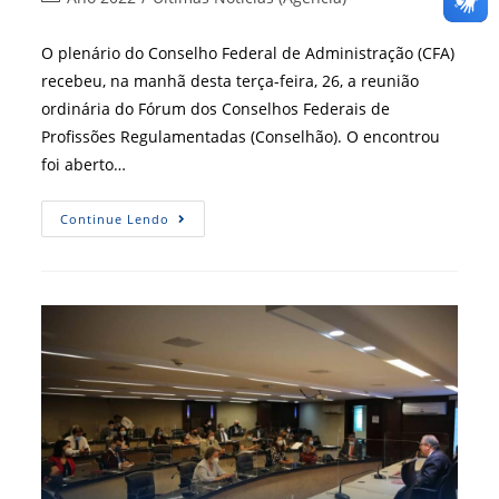
post:
do
post:
O plenário do Conselho Federal de Administração (CFA)
recebeu, na manhã desta terça-feira, 26, a reunião
ordinária do Fórum dos Conselhos Federais de
Profissões Regulamentadas (Conselhão). O encontrou
foi aberto…
Reunião
Continue Lendo
Do
Fórum
Dos
Conselhos
Federais
De
Profissões
Regulamentadas