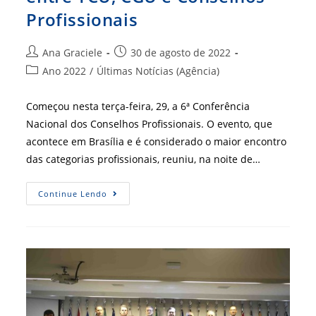
Profissionais
Autor
Post
Ana Graciele
30 de agosto de 2022
do
publicado:
Categoria
Ano 2022
/
Últimas Notícias (Agência)
post:
do
post:
Começou nesta terça-feira, 29, a 6ª Conferência
Nacional dos Conselhos Profissionais. O evento, que
acontece em Brasília e é considerado o maior encontro
das categorias profissionais, reuniu, na noite de…
Conferência
Continue Lendo
Promove
Diálogo
Entre
TCU,
CGU
E
Conselhos
Profissionais