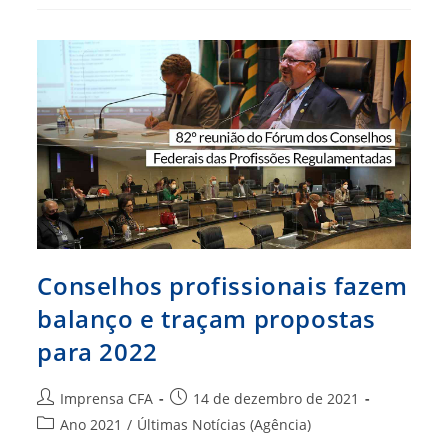
Profissões
São
Debatidos
No
Conselhão
Conselhos profissionais fazem
balanço e traçam propostas
para 2022
Autor
Post
Imprensa CFA
14 de dezembro de 2021
do
publicado:
Categoria
Ano 2021
/
Últimas Notícias (Agência)
post:
do