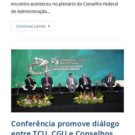
encontro aconteceu no plenário do Conselho Federal
de Administração…
Debate
Continue Lendo
Sobre
LGPD
É
Destaque
Da
Reunião
Do
Conselhão
Conferência promove diálogo
entre TCU, CGU e Conselhos