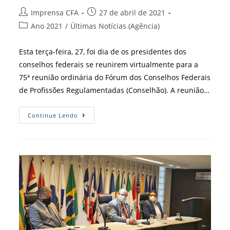
Autor
Post
Imprensa CFA
27 de abril de 2021
do
publicado:
Categoria
Ano 2021
/
Últimas Notícias (Agência)
post:
do
post:
Esta terça-feira, 27, foi dia de os presidentes dos
conselhos federais se reunirem virtualmente para a
75ª reunião ordinária do Fórum dos Conselhos Federais
de Profissões Regulamentadas (Conselhão). A reunião…
Respeitando
Continue Lendo
As
Recomendações
Da
Saúde,
Encontro
Foi
Virtual