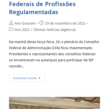
Federais de Profissões
Regulamentadas
Autor
Post
Ana Graciele
29 de novembro de 2022
do
publicado:
Categoria
Ano 2022
/
Últimas Notícias (Agência)
post:
do
post:
Na manhã desta terça-feira, 29, o plenário do Conselho
Federal de Administração (CFA) ficou movimentado.
Presidentes e representantes dos conselhos federais
se encontraram na autarquia para participar da 90ª
reunião…
Carta
Continue Lendo
De
Brasília
É
Aprovada
Pelo
Fórum
Dos
Conselhos
Federais