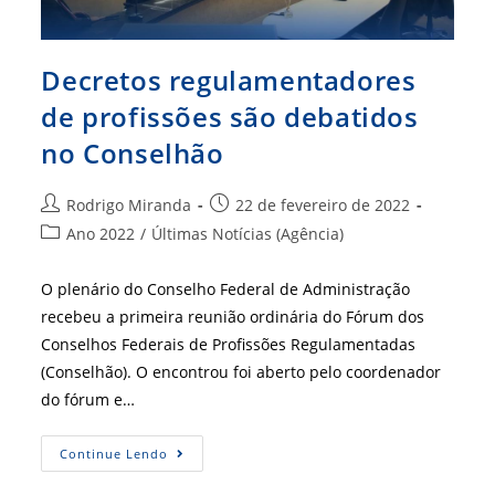
Decretos regulamentadores
de profissões são debatidos
no Conselhão
Autor
Post
Rodrigo Miranda
22 de fevereiro de 2022
do
publicado:
Categoria
Ano 2022
/
Últimas Notícias (Agência)
post:
do
post:
O plenário do Conselho Federal de Administração
recebeu a primeira reunião ordinária do Fórum dos
Conselhos Federais de Profissões Regulamentadas
(Conselhão). O encontrou foi aberto pelo coordenador
do fórum e…
Decretos
Continue Lendo
Regulamentadores
De