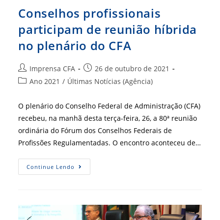
Conselhos profissionais
participam de reunião híbrida
no plenário do CFA
Autor
Post
Imprensa CFA
26 de outubro de 2021
do
publicado:
Categoria
Ano 2021
/
Últimas Notícias (Agência)
post:
do
post:
O plenário do Conselho Federal de Administração (CFA)
recebeu, na manhã desta terça-feira, 26, a 80ª reunião
ordinária do Fórum dos Conselhos Federais de
Profissões Regulamentadas. O encontro aconteceu de…
Conselhos
Continue Lendo
Profissionais
Participam
De
Reunião
Híbrida
No
Plenário