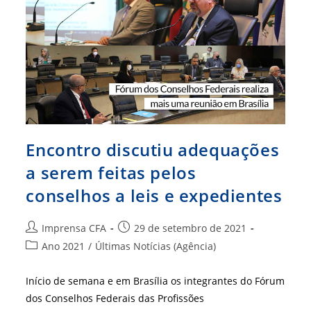
Do
CFA
Encontro discutiu adequações
a serem feitas pelos
conselhos a leis e expedientes
Autor
Post
Imprensa CFA
29 de setembro de 2021
do
publicado:
Categoria
Ano 2021
/
Últimas Notícias (Agência)
post:
do
post:
Início de semana e em Brasília os integrantes do Fórum
dos Conselhos Federais das Profissões