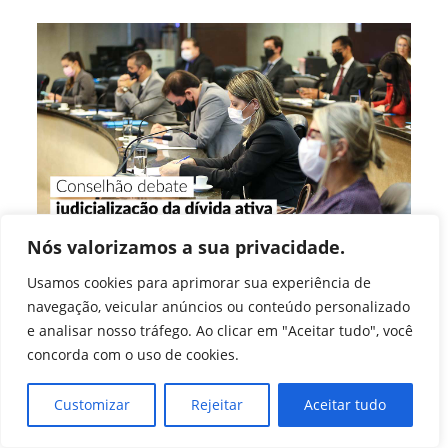
Conselhão
É
Discutido
Em
Reunião
Nós valorizamos a sua privacidade.
Conselhão cria duas
Usamos cookies para aprimorar sua experiência de
comissões para otimizar os
navegação, veicular anúncios ou conteúdo personalizado
trabalhos
e analisar nosso tráfego. Ao clicar em "Aceitar tudo", você
concorda com o uso de cookies.
Autor
Post
Imprensa CFA
30 de outubro de 2020
do
publicado:
Customizar
Rejeitar
Aceitar tudo
Categoria
Ano 2020
/
Últimas Notícias (Agência)
post:
do