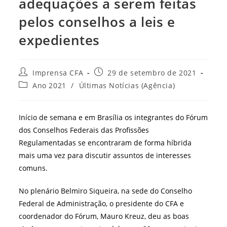
adequações a serem feitas
pelos conselhos a leis e
expedientes
Autor
Post
Imprensa CFA
29 de setembro de 2021
do
publicado:
Categoria
Ano 2021
/
Últimas Notícias (Agência)
post:
do
post:
Início de semana e em Brasília os integrantes do Fórum
dos Conselhos Federais das Profissões
Regulamentadas se encontraram de forma híbrida
mais uma vez para discutir assuntos de interesses
comuns.
No plenário Belmiro Siqueira, na sede do Conselho
Federal de Administração, o presidente do CFA e
coordenador do Fórum, Mauro Kreuz, deu as boas