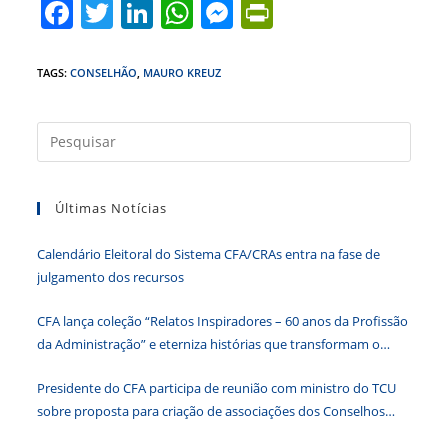
F
T
Li
W
M
Pr
a
w
n
h
e
in
c
itt
k
at
ss
tF
TAGS
:
CONSELHÃO
,
MAURO KREUZ
e
er
e
s
e
ri
b
dI
A
n
e
Press
a
o
n
p
g
n
tecla
o
p
er
dl
Últimas Notícias
“Esc”
k
y
para
Calendário Eleitoral do Sistema CFA/CRAs entra na fase de
fecha
julgamento dos recursos
o
paine
CFA lança coleção “Relatos Inspiradores – 60 anos da Profissão
de
da Administração” e eterniza histórias que transformam o
pesqu
Brasil
Presidente do CFA participa de reunião com ministro do TCU
sobre proposta para criação de associações dos Conselhos
Federais