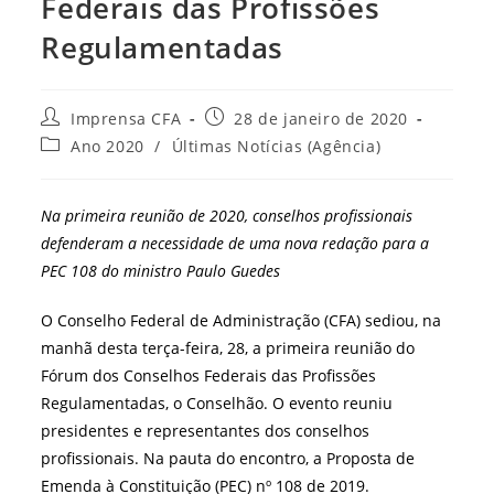
Federais das Profissões
Regulamentadas
Autor
Post
Imprensa CFA
28 de janeiro de 2020
do
publicado:
Categoria
Ano 2020
/
Últimas Notícias (Agência)
post:
do
post:
Na primeira reunião de 2020, conselhos profissionais
defenderam a necessidade de uma nova redação para a
PEC 108 do ministro Paulo Guedes
O Conselho Federal de Administração (CFA) sediou, na
manhã desta terça-feira, 28, a primeira reunião do
Fórum dos Conselhos Federais das Profissões
Regulamentadas, o Conselhão. O evento reuniu
presidentes e representantes dos conselhos
profissionais. Na pauta do encontro, a Proposta de
Emenda à Constituição (PEC) nº 108 de 2019.