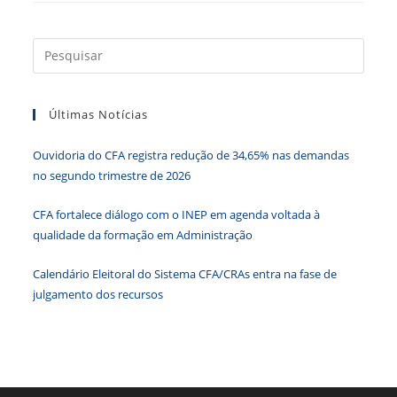
A
PEC
108
Vai
Press
Desproteger
a
Você,
Cidadão!
tecla
Últimas Notícias
“Esc”
para
Ouvidoria do CFA registra redução de 34,65% nas demandas
fecha
no segundo trimestre de 2026
o
paine
CFA fortalece diálogo com o INEP em agenda voltada à
de
qualidade da formação em Administração
pesqu
Calendário Eleitoral do Sistema CFA/CRAs entra na fase de
julgamento dos recursos