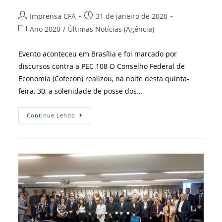
Autor
Post
Imprensa CFA
31 de janeiro de 2020
do
publicado:
Categoria
Ano 2020
/
Últimas Notícias (Agência)
post:
do
post:
Evento aconteceu em Brasília e foi marcado por
discursos contra a PEC 108 O Conselho Federal de
Economia (Cofecon) realizou, na noite desta quinta-
feira, 30, a solenidade de posse dos…
Presidente
Continue Lendo
Do
CFA
Prestigia
Posse
Da
Nova
Diretoria
Do
Cofecon