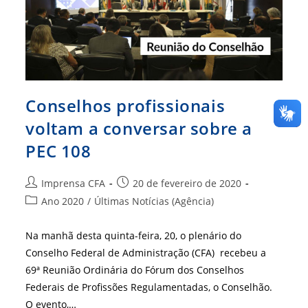
Conselhos profissionais
voltam a conversar sobre a
PEC 108
Autor
Post
Imprensa CFA
20 de fevereiro de 2020
do
publicado:
Categoria
Ano 2020
/
Últimas Notícias (Agência)
post:
do
post:
Na manhã desta quinta-feira, 20, o plenário do
Conselho Federal de Administração (CFA) recebeu a
69ª Reunião Ordinária do Fórum dos Conselhos
Federais de Profissões Regulamentadas, o Conselhão.
O evento,…