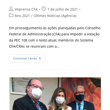
Autor
Post
Imprensa CFA
7 de julho de 2021
do
publicado:
Categoria
Ano 2021
/
Últimas Notícias (Agência)
post:
do
post:
Em prosseguimento às ações planejadas pelo Conselho
Federal de Administração (CFA) para impedir a votação
da PEC 108 com o texto atual, membros do Sistema
CFA/CRAs se reuniram com a…
Articulação
Continue Lendo
Com
A
Parlamentar
É
Referente
À
PEC
108