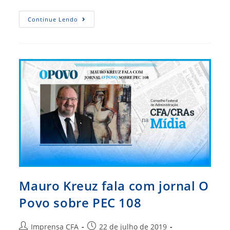
Assembleia
Continue Lendo
Reúne
Presidentes,
Diretores
E
Conselheiros
Federais
Mauro Kreuz fala com jornal O
Povo sobre PEC 108
Autor
Post
Imprensa CFA
22 de julho de 2019