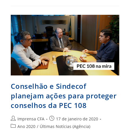
Conselhos
Federais
Das
Profissões
Regulamentadas
Conselhão e Sindecof
planejam ações para proteger
conselhos da PEC 108
Autor
Post
Imprensa CFA
17 de janeiro de 2020
do
publicado:
Categoria
Ano 2020
/
Últimas Notícias (Agência)