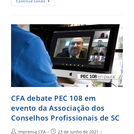
Deputada
Continue Lendo
Federal
Do
Amapá
Recebe
CFA
Para
Reunião
Sobre
PEC/108
CFA debate PEC 108 em
evento da Associação dos
Conselhos Profissionais de SC
Autor
Post
Imprensa CFA
23 de junho de 2021