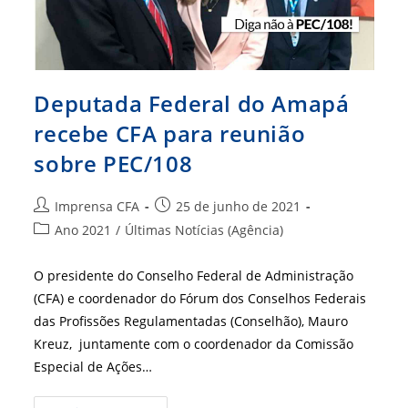
Deputada Federal do Amapá
recebe CFA para reunião
sobre PEC/108
Autor
Post
Imprensa CFA
25 de junho de 2021
do
publicado:
Categoria
Ano 2021
/
Últimas Notícias (Agência)
post:
do
post:
O presidente do Conselho Federal de Administração
(CFA) e coordenador do Fórum dos Conselhos Federais
das Profissões Regulamentadas (Conselhão), Mauro
Kreuz, juntamente com o coordenador da Comissão
Especial de Ações…