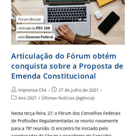
Articulação do Fórum obtém
conquista sobre a Proposta de
Emenda Constitucional
Autor
Post
Imprensa CFA
27 de julho de 2021
do
publicado:
Categoria
Ano 2021
/
Últimas Notícias (Agência)
post:
do
post:
Nesta terça-feira, 27, o Fórum dos Conselhos Federais
de Profissões Regulamentadas se reuniu novamente
para a 78ª reunião. O encontro foi iniciado pelo
coordenador do Fórum e presidente do Conselho…