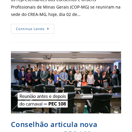
Profissionais de Minas Gerais (COP-MG) se reuniram na
sede do CREA-MG, hoje, dia 02 de…
Em
Continue Lendo
Reunião,
Presidente
Do
CFA
Falou
Sobre
Os
Desdobramentos
Da
PEC
Conselhão articula nova