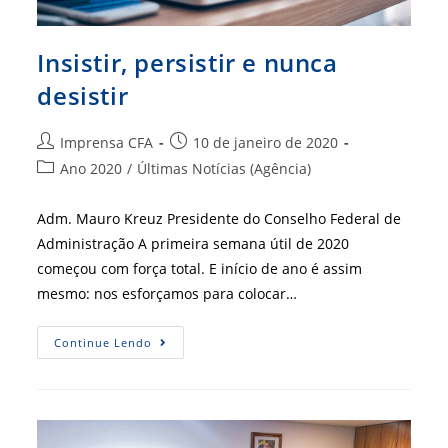
Insistir, persistir e nunca
desistir
Autor
Post
Imprensa CFA
10 de janeiro de 2020
do
publicado:
Categoria
Ano 2020
/
Últimas Notícias (Agência)
post:
do
post:
Adm. Mauro Kreuz Presidente do Conselho Federal de
Administração A primeira semana útil de 2020
começou com força total. E início de ano é assim
mesmo: nos esforçamos para colocar…
Insistir,
Continue Lendo
Persistir
E
Nunca
Desistir