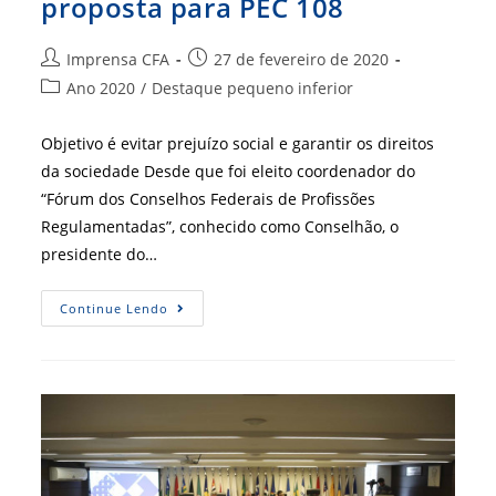
proposta para PEC 108
Autor
Post
Imprensa CFA
27 de fevereiro de 2020
do
publicado:
Categoria
Ano 2020
/
Destaque pequeno inferior
post:
do
post:
Objetivo é evitar prejuízo social e garantir os direitos
da sociedade Desde que foi eleito coordenador do
“Fórum dos Conselhos Federais de Profissões
Regulamentadas”, conhecido como Conselhão, o
presidente do…
Conselhão
Continue Lendo
Articula
Nova
Proposta
Para
PEC
108