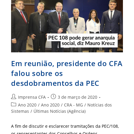
Em reunião, presidente do CFA
falou sobre os
desdobramentos da PEC
Autor
Post
Imprensa CFA
3 de março de 2020
do
publicado:
Categoria
Ano 2020
/
Ano 2020
/
CRA - MG
/
Notícias dos
post:
do
Sistemas
/
Últimas Notícias (Agência)
post:
A fim de discutir e esclarecer tramitações da PEC/108,
os representantes dos Conselhos e Ordens