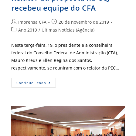
recebeu equipe do CFA
Autor
Post
Imprensa CFA
20 de novembro de 2019
do
publicado:
Categoria
Ano 2019
/
Últimas Notícias (Agência)
post:
do
post:
Nesta terça-feira, 19, o presidente e a conselheira
federal do Conselho Federal de Administração (CFA),
Mauro Kreuz e Ellen Regina dos Santos,
respectivamente, se reuniram com o relator da PEC…
Relator
Continue Lendo
Da
Proposta
Na
CCJ
Recebeu
Equipe
Do
CFA