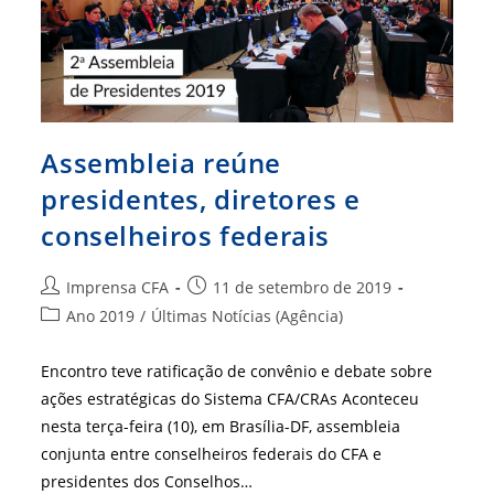
Assembleia reúne
presidentes, diretores e
conselheiros federais
Autor
Post
Imprensa CFA
11 de setembro de 2019
do
publicado:
Categoria
Ano 2019
/
Últimas Notícias (Agência)
post:
do
post:
Encontro teve ratificação de convênio e debate sobre
ações estratégicas do Sistema CFA/CRAs Aconteceu
nesta terça-feira (10), em Brasília-DF, assembleia
conjunta entre conselheiros federais do CFA e
presidentes dos Conselhos…