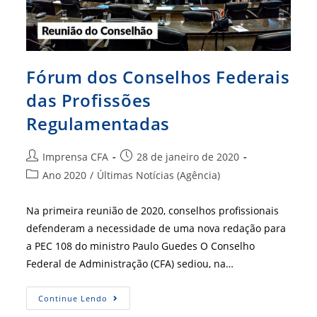
Fórum dos Conselhos Federais
das Profissões
Regulamentadas
Autor
Post
Imprensa CFA
28 de janeiro de 2020
do
publicado:
Categoria
Ano 2020
/
Últimas Notícias (Agência)
post:
do
post:
Na primeira reunião de 2020, conselhos profissionais
defenderam a necessidade de uma nova redação para
a PEC 108 do ministro Paulo Guedes O Conselho
Federal de Administração (CFA) sediou, na…
Fórum
Continue Lendo
Dos