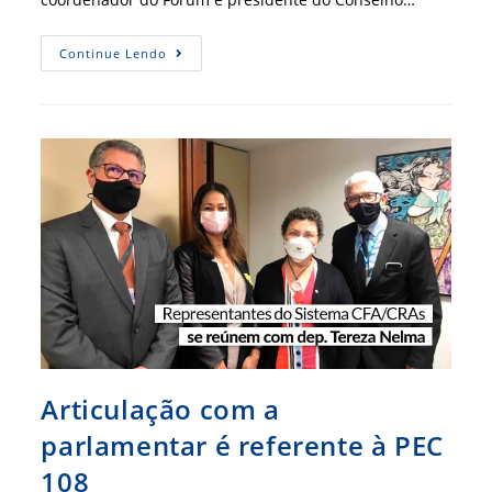
Articulação
Continue Lendo
Do
Fórum
Obtém
Conquista
Sobre
A
Proposta
De
Emenda
Constitucional
Articulação com a
parlamentar é referente à PEC
108