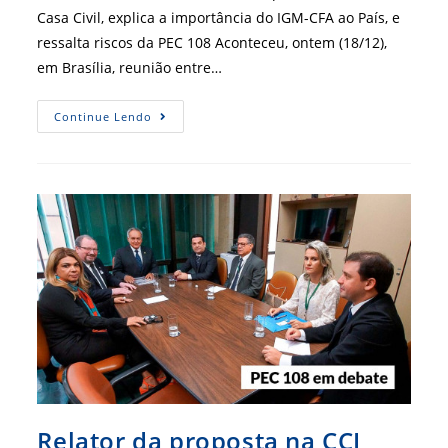
Casa Civil, explica a importância do IGM-CFA ao País, e
ressalta riscos da PEC 108 Aconteceu, ontem (18/12),
em Brasília, reunião entre…
IGM-
Continue Lendo
CFA
E
PEC
108
São
Temas
De
Reunião
Entre
Representantes
Do
CFA
E
Da
Casa
Civil
Relator da proposta na CCJ