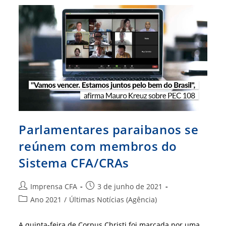
Profissões
Regulamentadas
Parlamentares paraibanos se
reúnem com membros do
Sistema CFA/CRAs
Autor
Post
Imprensa CFA
3 de junho de 2021
do
publicado:
Categoria
Ano 2021
/
Últimas Notícias (Agência)
post:
do
post:
A quinta-feira de Corpus Christi foi marcada por uma