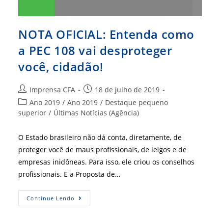
NOTA OFICIAL: Entenda como
a PEC 108 vai desproteger
você, cidadão!
Autor
Post
Imprensa CFA
18 de julho de 2019
do
publicado:
Categoria
Ano 2019
/
Ano 2019
/
Destaque pequeno
post:
do
superior
/
Últimas Notícias (Agência)
post:
O Estado brasileiro não dá conta, diretamente, de
proteger você de maus profissionais, de leigos e de
empresas inidôneas. Para isso, ele criou os conselhos
profissionais. E a Proposta de…
NOTA
Continue Lendo
OFICIAL:
Entenda
Como