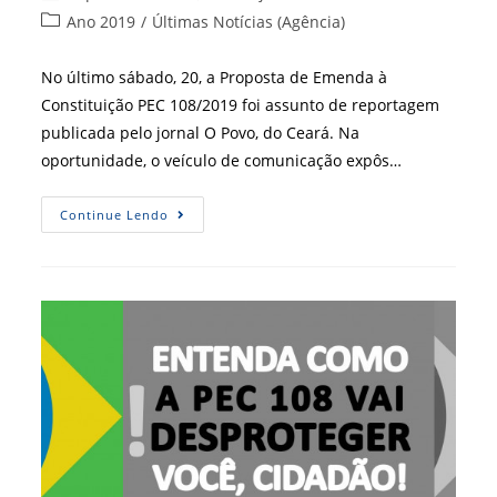
do
publicado:
Categoria
Ano 2019
/
Últimas Notícias (Agência)
post:
do
post:
No último sábado, 20, a Proposta de Emenda à
Constituição PEC 108/2019 foi assunto de reportagem
publicada pelo jornal O Povo, do Ceará. Na
oportunidade, o veículo de comunicação expôs…
Mauro
Continue Lendo
Kreuz
Fala
Com
Jornal
O
Povo
Sobre
PEC
108