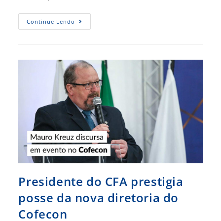
Conselhos
Continue Lendo
Profissionais
Voltam
A
Conversar
Sobre
A
PEC
108
Presidente do CFA prestigia
posse da nova diretoria do
Cofecon