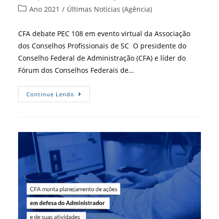
do
publicado:
Categoria
Ano 2021
/
Últimas Notícias (Agência)
post:
do
post:
CFA debate PEC 108 em evento virtual da Associação
dos Conselhos Profissionais de SC O presidente do
Conselho Federal de Administração (CFA) e líder do
Fórum dos Conselhos Federais de…
CFA
Continue Lendo
Debate
PEC
108
Em
Evento
Da
Associação
Dos
Conselhos
Profissionais
De
SC