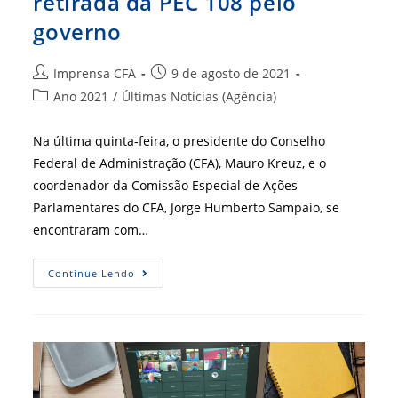
retirada da PEC 108 pelo
governo
Autor
Post
Imprensa CFA
9 de agosto de 2021
do
publicado:
Categoria
Ano 2021
/
Últimas Notícias (Agência)
post:
do
post:
Na última quinta-feira, o presidente do Conselho
Federal de Administração (CFA), Mauro Kreuz, e o
coordenador da Comissão Especial de Ações
Parlamentares do CFA, Jorge Humberto Sampaio, se
encontraram com…
Secretário
Continue Lendo
Colaborou
Com
A
Retirada
Da
PEC
108
Pelo
Governo