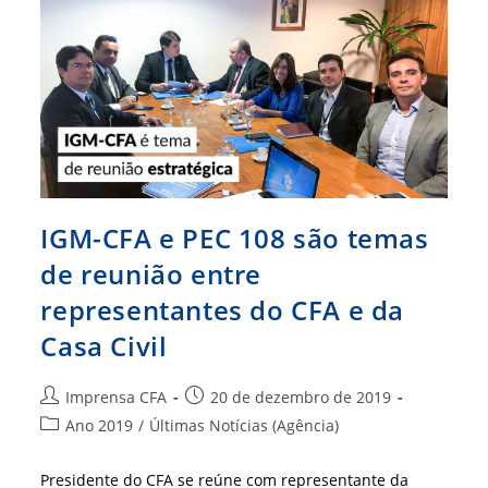
IGM-CFA e PEC 108 são temas
de reunião entre
representantes do CFA e da
Casa Civil
Autor
Post
Imprensa CFA
20 de dezembro de 2019
do
publicado:
Categoria
Ano 2019
/
Últimas Notícias (Agência)
post:
do
post:
Presidente do CFA se reúne com representante da