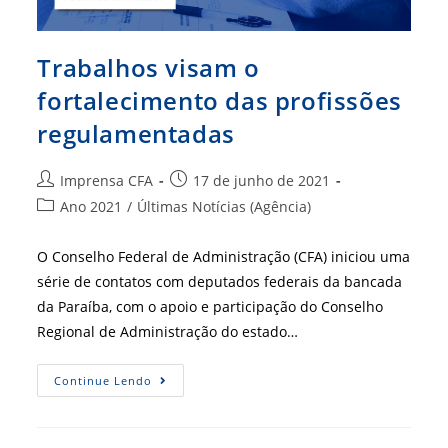
Trabalhos visam o
fortalecimento das profissões
regulamentadas
Autor
Post
Imprensa CFA
17 de junho de 2021
do
publicado:
Categoria
Ano 2021
/
Últimas Notícias (Agência)
post:
do
post:
O Conselho Federal de Administração (CFA) iniciou uma
série de contatos com deputados federais da bancada
da Paraíba, com o apoio e participação do Conselho
Regional de Administração do estado…
Trabalhos
Continue Lendo
Visam
O
Fortalecimento
Das