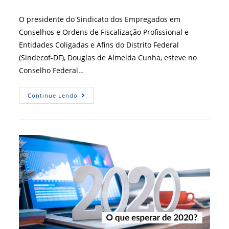
post:
do
post:
O presidente do Sindicato dos Empregados em
Conselhos e Ordens de Fiscalização Profissional e
Entidades Coligadas e Afins do Distrito Federal
(Sindecof-DF), Douglas de Almeida Cunha, esteve no
Conselho Federal…
Conselhão
Continue Lendo
E
Sindecof
Planejam
Ações
Para
Proteger
Conselhos
Da
PEC
108