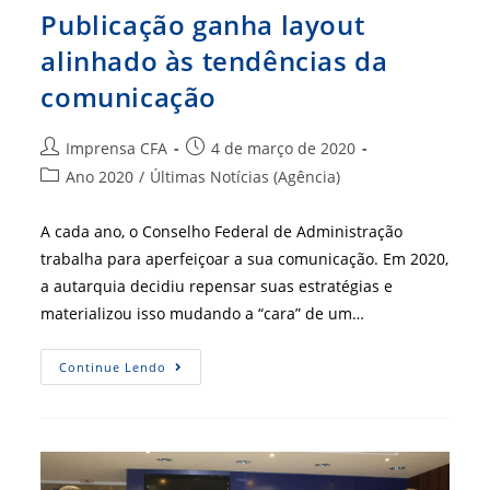
Publicação ganha layout
alinhado às tendências da
comunicação
Autor
Post
Imprensa CFA
4 de março de 2020
do
publicado:
Categoria
Ano 2020
/
Últimas Notícias (Agência)
post:
do
post:
A cada ano, o Conselho Federal de Administração
trabalha para aperfeiçoar a sua comunicação. Em 2020,
a autarquia decidiu repensar suas estratégias e
materializou isso mudando a “cara” de um…
Publicação
Continue Lendo
Ganha
Layout
Alinhado
Às
Tendências
Da
Comunicação