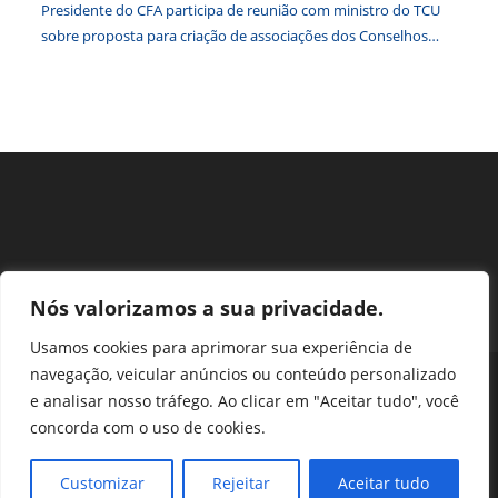
Presidente do CFA participa de reunião com ministro do TCU
sobre proposta para criação de associações dos Conselhos
Federais
Nós valorizamos a sua privacidade.
Usamos cookies para aprimorar sua experiência de
navegação, veicular anúncios ou conteúdo personalizado
Perguntas Frequentes
Ouvidoria
Transparência e prestação de contas
e analisar nosso tráfego. Ao clicar em "Aceitar tudo", você
Assessoria de Imprensa
Portal SEI
LGPD
concorda com o uso de cookies.
Protocolo / Peticionamento
Setor de Autarquias Sul 1 Bloco L Edificio CFA - Asa Sul, Brasília -
Customizar
Rejeitar
Aceitar tudo
DF, 70070-932 | Telefone: (61) 3218-1800 | cfa@cfa.org.br |