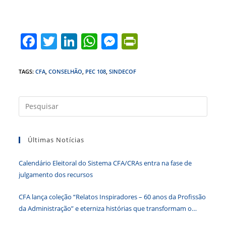
F
T
Li
W
M
Pr
a
w
n
h
e
in
c
itt
k
at
ss
tF
TAGS
:
CFA
,
CONSELHÃO
,
PEC 108
,
SINDECOF
e
er
e
s
e
ri
b
dI
A
n
e
Press
a
o
n
p
g
n
tecla
o
p
er
dl
Últimas Notícias
“Esc”
k
y
para
Calendário Eleitoral do Sistema CFA/CRAs entra na fase de
fecha
julgamento dos recursos
o
paine
CFA lança coleção “Relatos Inspiradores – 60 anos da Profissão
de
da Administração” e eterniza histórias que transformam o
pesqu
Brasil