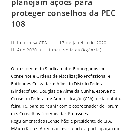
planejam ações para
proteger conselhos da PEC
108
Autor
Post
Imprensa CFA
17 de janeiro de 2020
do
publicado:
Categoria
Ano 2020
/
Últimas Notícias (Agência)
post:
do
post:
O presidente do Sindicato dos Empregados em
Conselhos e Ordens de Fiscalização Profissional e
Entidades Coligadas e Afins do Distrito Federal
(Sindecof-DF),
Douglas de Almeida Cunha, esteve no
Conselho Federal de Administração (CFA) nesta quinta-
feira, 16, para se reunir com o coordenador do Fórum
dos Conselhos Federais das Profissões
Regulamentadas (Conselhão) e presidente do CFA,
MAuro Kreuz. A reunião teve, ainda, a participação do