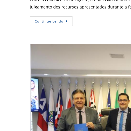
julgamento dos recursos apresentados durante a 
Calendário
Continue Lendo
Eleitoral
Do
Sistema
CFA/CRAs
Entra
Na
Fase
De
Julgamento
Dos
Recursos