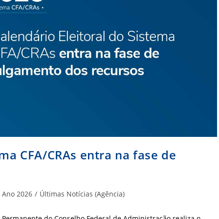
tema CFA/CRAs entra na fase de
tegoria
Ano 2026
/
Últimas Notícias (Agência)
t:
al Permanente do Conselho Federal de Administração realiza o