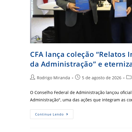
CFA lança coleção “Relatos I
da Administração” e eterniz
Autor
Post
Ca
Rodrigo Miranda
5 de agosto de 2026
do
publicado:
do
post:
pos
O Conselho Federal de Administração lançou oficial
Administração", uma das ações que integram as c
CFA
Continue Lendo
Lança
Coleção
“Relatos
Inspiradores