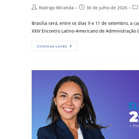
Autor
Post
Cat
Rodrigo Miranda
30 de julho de 2026
do
publicado:
do
post:
pos
Brasília será, entre os dias 9 e 11 de setembro, a 
XXIV Encontro Latino-Americano de Administração 
Conheça
Continue Lendo
A
História
Do
Encontro
Latino-
Americano
De
Administração
Que
Será
Realizado
Em
Brasília
Em
2026