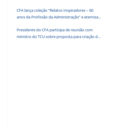
painel
CFA lança coleção “Relatos Inspiradores – 60
de
anos da Profissão da Administração” e eterniza
pesquisa.
histórias que transformam o Brasil
Presidente do CFA participa de reunião com
ministro do TCU sobre proposta para criação de
associações dos Conselhos Federais