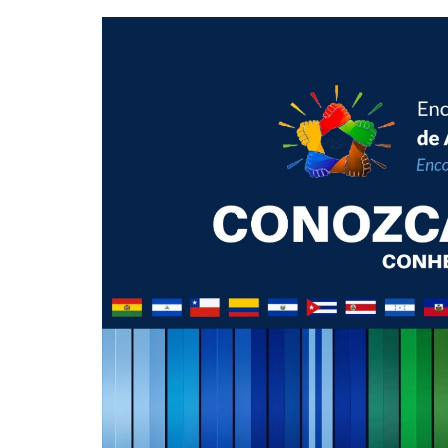
–
60
Anos
Da
Profissão
Da
Administração”
E
Eterniza
Histórias
Que
Transformam
O
Brasil