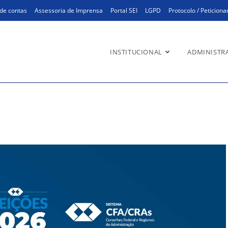
de contas
Assessoria de Imprensa
Portal SEI
LGPD
Protocolo / Peticion
INSTITUCIONAL
ADMINISTR
a