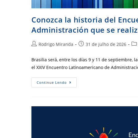
Conozca la historia del Enc
Administración que se realiz
Autor
Post
Cat
Rodrigo Miranda
31 de julho de 2026
do
publicado:
do
post:
pos
Brasilia será, entre los días 9 y 11 de septiembre, 
el XXIV Encuentro Latinoamericano de Administraci
Conozca
Continue Lendo
La
Historia
Del
Encuentro
Latinoamericano
De
Administración
Que
Se
Realizará
En
Brasilia