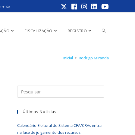
amento
Alternar
AÇÃO
FISCALIZAÇÃO
REGISTRO
Inicial
>
Rodrigo Miranda
pesquisa
Pressione
do
a
tecla
Últimas Notícias
“Esc”
para
site
Calendário Eleitoral do Sistema CFA/CRAs entra
fechar
na fase de julgamento dos recursos
o