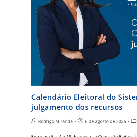
Calendário Eleitoral do Sis
julgamento dos recursos
Autor
Post
Ca
Rodrigo Miranda
6 de agosto de 2026
do
publicado:
do
post:
pos
Entre os dias 4 e 18 de agosto, a Comissão Eleitor