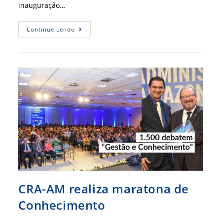
inauguração…
CRA-
Continue Lendo
AM
Inaugura
Representação
Em
Itacoatiara
CRA-AM realiza maratona de
Conhecimento