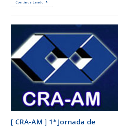
CRA-
Continue Lendo
AM
Realizará
XVII
ECAD
[ CRA-AM ] 1ª Jornada de