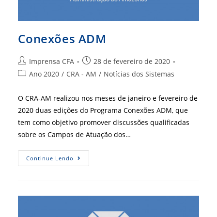
Conexões ADM
Autor
Post
Imprensa CFA
28 de fevereiro de 2020
do
publicado:
Categoria
Ano 2020
/
CRA - AM
/
Notícias dos Sistemas
post:
do
post:
O CRA-AM realizou nos meses de janeiro e fevereiro de
2020 duas edições do Programa Conexões ADM, que
tem como objetivo promover discussões qualificadas
sobre os Campos de Atuação dos…
Conexões
Continue Lendo
ADM