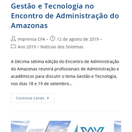
Gestão e Tecnologia no
Encontro de Administração do
Amazonas
Autor
Post
Imprensa CFA
12 de agosto de 2019
do
publicado:
Categoria
Ano 2019
/
Notícias dos Sistemas
post:
do
post:
A Décima sétima edição do Encontro de Administração
do Amazonas reunirá profissionais de Administração e
acadêmicos para discutir o tema Gestão e Tecnologia,
nos dias 18 e 19 de setembro…
Gestão
Continue Lendo
E
Tecnologia
No
Encontro
De
Administração
Do
Amazonas