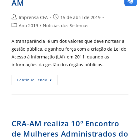
AM
Autor
Post
Imprensa CFA
15 de abril de 2019
do
publicado:
Categoria
Ano 2019
/
Notícias dos Sistemas
post:
do
post:
A transparência é um dos valores que deve nortear a
gestão pública, e ganhou força com a criação da Lei do
Acesso à Informação (LAI), em 2011, quando as
informações da gestão dos órgãos públicos…
Transparência
Continue Lendo
Na
Gestão
Pública
É
Tema
De
Evento
No
AM
CRA-AM realiza 10º Encontro
de Mulheres Administrados do