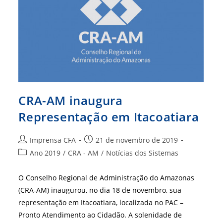
CRA-AM inaugura
Representação em Itacoatiara
Autor
Post
Imprensa CFA
21 de novembro de 2019
do
publicado:
Categoria
Ano 2019
/
CRA - AM
/
Notícias dos Sistemas
post:
do
post:
O Conselho Regional de Administração do Amazonas
(CRA-AM) inaugurou, no dia 18 de novembro, sua
representação em Itacoatiara, localizada no PAC –
Pronto Atendimento ao Cidadão. A solenidade de