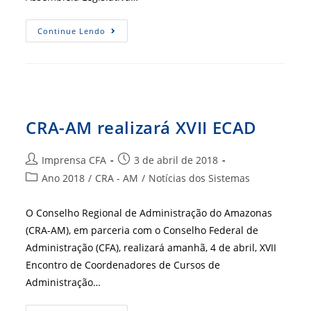
Gesae
Continue Lendo
É
Tema
De
Audiência
Pública
Na
ALEAM
CRA-AM realizará XVII ECAD
Autor
Post
Imprensa CFA
3 de abril de 2018
do
publicado:
Categoria
Ano 2018
/
CRA - AM
/
Notícias dos Sistemas
post:
do
post:
O Conselho Regional de Administração do Amazonas
(CRA-AM), em parceria com o Conselho Federal de
Administração (CFA), realizará amanhã, 4 de abril, XVII
Encontro de Coordenadores de Cursos de
Administração…