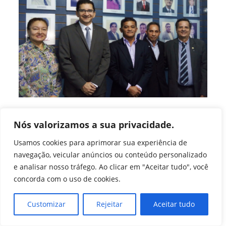
Concurso
[ CRA-AM ] Conselheiros
Nós valorizamos a sua privacidade.
eleitos para o quadriênio
Usamos cookies para aprimorar sua experiência de
2017/2020 são diplomados na
navegação, veicular anúncios ou conteúdo personalizado
sede do CRA-AM
e analisar nosso tráfego. Ao clicar em "Aceitar tudo", você
concorda com o uso de cookies.
Autor
Post
Imprensa CFA
17 de outubro de 2017
do
publicado:
Categoria
Sem categoria
/
Últimas Notícias (Agência)
Customizar
Rejeitar
Aceitar tudo
post:
do
post: