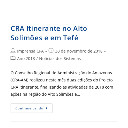
CRA-
AM
CRA Itinerante no Alto
Solimões e em Tefé
Autor
Post
Imprensa CFA
30 de novembro de 2018
do
publicado:
Categoria
Ano 2018
/
Notícias dos Sistemas
post:
do
post:
O Conselho Regional de Administração do Amazonas
(CRA-AM) realizou neste mês duas edições do Projeto
CRA Itinerante, finalizando as atividades de 2018 com
ações na região do Alto Solimões e…
CRA
Continue Lendo
Itinerante
No
Alto
Solimões