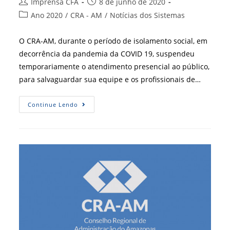
Autor
Post
Imprensa CFA
8 de junho de 2020
do
publicado:
Categoria
Ano 2020
/
CRA - AM
/
Notícias dos Sistemas
post:
do
post:
O CRA-AM, durante o período de isolamento social, em
decorrência da pandemia da COVID 19, suspendeu
temporariamente o atendimento presencial ao público,
para salvaguardar sua equipe e os profissionais de…
CRA-
Continue Lendo
AM
Em
Ação
Durante
A
Pandemia