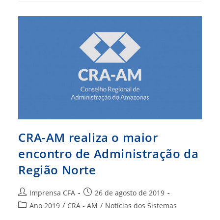
De
Administração
Da
Região
Norte
CRA-AM realiza o maior
encontro de Administração da
Região Norte
Autor
Post
Imprensa CFA
26 de agosto de 2019
do
publicado:
Categoria
Ano 2019
/
CRA - AM
/
Notícias dos Sistemas
post:
do