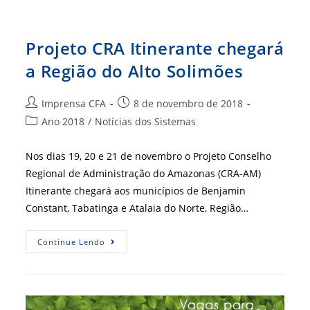
E
Em
Tefé
Projeto CRA Itinerante chegará
a Região do Alto Solimões
Autor
Post
Imprensa CFA
8 de novembro de 2018
do
publicado:
Categoria
Ano 2018
/
Notícias dos Sistemas
post:
do
post:
Nos dias 19, 20 e 21 de novembro o Projeto Conselho
Regional de Administração do Amazonas (CRA-AM)
Itinerante chegará aos municípios de Benjamin
Constant, Tabatinga e Atalaia do Norte, Região…
Projeto
Continue Lendo
CRA
Itinerante
Chegará
A
Região
Do
Alto