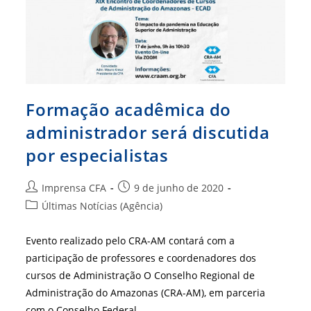
Formação acadêmica do
administrador será discutida
por especialistas
Autor
Post
Imprensa CFA
9 de junho de 2020
do
publicado:
Categoria
Últimas Notícias (Agência)
post:
do
post:
Evento realizado pelo CRA-AM contará com a
participação de professores e coordenadores dos
cursos de Administração O Conselho Regional de
Administração do Amazonas (CRA-AM), em parceria
com o Conselho Federal…