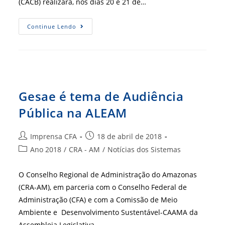
(CACB) realizará, nos dias 20 e 21 de…
Mediação
Continue Lendo
Empresarial
Para
Administradores
Gesae é tema de Audiência
Pública na ALEAM
Autor
Post
Imprensa CFA
18 de abril de 2018
do
publicado:
Categoria
Ano 2018
/
CRA - AM
/
Notícias dos Sistemas
post:
do
post:
O Conselho Regional de Administração do Amazonas
(CRA-AM), em parceria com o Conselho Federal de
Administração (CFA) e com a Comissão de Meio
Ambiente e Desenvolvimento Sustentável-CAAMA da
Assembleia Legislativa…