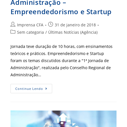
Administração –
Empreendedorismo e Startup
Autor
Post
Imprensa CFA
31 de janeiro de 2018
do
publicado:
Categoria
Sem categoria
/
Últimas Notícias (Agência)
post:
do
post:
Jornada teve duração de 10 horas, com ensinamentos
teóricos e práticos. Empreendedorismo e Startup
foram os temas discutidos durante a "1ª Jornada de
Administração", realizada pelo Conselho Regional de
Administração…
[
Continue Lendo
CRA-
AM
]
1ª
Jornada
De
Administração
–
Empreendedorismo