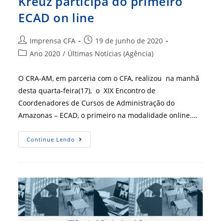
Kreuz participa do primeiro
ECAD on line
Autor
Post
Imprensa CFA
19 de junho de 2020
do
publicado:
Categoria
Ano 2020
/
Últimas Notícias (Agência)
post:
do
post:
O CRA-AM, em parceria com o CFA, realizou na manhã
desta quarta-feira(17), o XIX Encontro de
Coordenadores de Cursos de Administração do
Amazonas – ECAD, o primeiro na modalidade online.…
Presidente
Continue Lendo
Do
CFA,
Mauro
Kreuz
Participa
Do
Primeiro
ECAD
On
Line