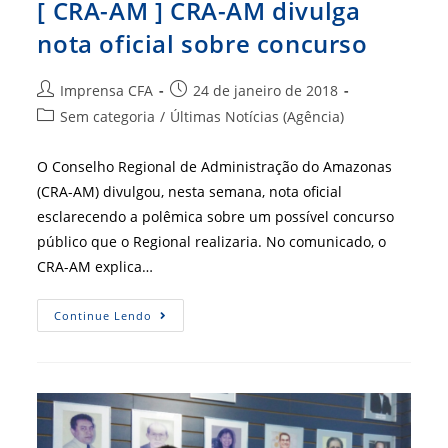
[ CRA-AM ] CRA-AM divulga
nota oficial sobre concurso
Autor
Post
Imprensa CFA
24 de janeiro de 2018
do
publicado:
Categoria
Sem categoria
/
Últimas Notícias (Agência)
post:
do
post:
O Conselho Regional de Administração do Amazonas
(CRA-AM) divulgou, nesta semana, nota oficial
esclarecendo a polêmica sobre um possível concurso
público que o Regional realizaria. No comunicado, o
CRA-AM explica…
[
Continue Lendo
CRA-
AM
]
CRA-
AM
Divulga
Nota
Oficial
Sobre