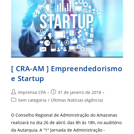
E
Startup
[ CRA-AM ] Empreendedorismo
e Startup
Autor
Post
Imprensa CFA
31 de janeiro de 2018
do
publicado:
Categoria
Sem categoria
/
Últimas Notícias (Agência)
post:
do
post:
O Conselho Regional de Administração do Amazonas
realizará no dia 26 de abril, das 8h às 18h, no auditório
da Autarquia, A “1° Jornada de Administração -