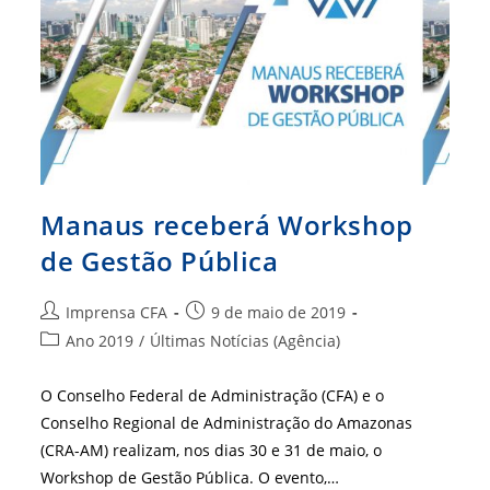
Manaus receberá Workshop
de Gestão Pública
Autor
Post
Imprensa CFA
9 de maio de 2019
do
publicado:
Categoria
Ano 2019
/
Últimas Notícias (Agência)
post:
do
post:
O Conselho Federal de Administração (CFA) e o
Conselho Regional de Administração do Amazonas
(CRA-AM) realizam, nos dias 30 e 31 de maio, o
Workshop de Gestão Pública. O evento,…