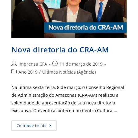
Nova diretoria do CRA-AM
Autor
Post
Imprensa CFA
11 de março de 2019
do
publicado:
Categoria
Ano 2019
/
Últimas Notícias (Agência)
post:
do
post:
Na última sexta-feira, 8 de março, o Conselho Regional
de Administração do Amazonas (CRA-AM) realizou a
solenidade de apresentação de sua nova diretoria
executiva. O evento aconteceu no Centro Cultural…
Nova
Continue Lendo
Diretoria
Do