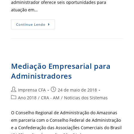
administrador oferece seis oportunidades para
atuação em…
Ufam
Continue Lendo
Anuncia
Concurso
Público
Para
Administradores
Mediação Empresarial para
Administradores
Autor
Post
Imprensa CFA
24 de maio de 2018
do
publicado:
Categoria
Ano 2018
/
CRA - AM
/
Notícias dos Sistemas
post:
do
post:
O Conselho Regional de Administração do Amazonas
em parceria com o Conselho Federal de Administração
e a Confederação das Associações Comerciais do Brasil