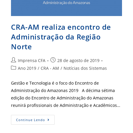
CRA-AM realiza encontro de
Administração da Região
Norte
Autor
Post
Imprensa CFA
28 de agosto de 2019
do
publicado:
Categoria
Ano 2019
/
CRA - AM
/
Notícias dos Sistemas
post:
do
post:
Gestão e Tecnologia é o foco do Encontro de
Administração do Amazonas 2019 A décima sétima
edição do Encontro de Administração do Amazonas
reunirá profissionais de Administração e Acadêmicos…
CRA-
Continue Lendo
AM
Realiza
Encontro