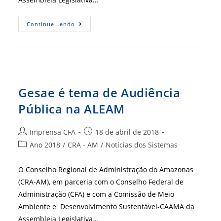
Gesae
Continue Lendo
É
Tema
De
Audiência
Pública
Na
ALEAM
Gesae é tema de Audiência
Pública na ALEAM
Autor
Post
Imprensa CFA
18 de abril de 2018
do
publicado:
Categoria
Ano 2018
/
CRA - AM
/
Notícias dos Sistemas
post:
do
post:
O Conselho Regional de Administração do Amazonas
(CRA-AM), em parceria com o Conselho Federal de
Administração (CFA) e com a Comissão de Meio
Ambiente e Desenvolvimento Sustentável-CAAMA da
Assembleia Legislativa…