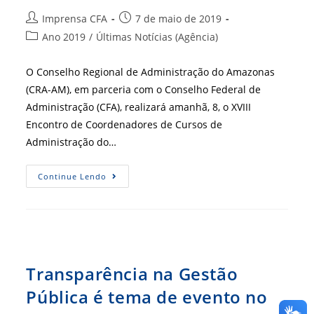
Autor
Post
Imprensa CFA
7 de maio de 2019
do
publicado:
Categoria
Ano 2019
/
Últimas Notícias (Agência)
post:
do
post:
O Conselho Regional de Administração do Amazonas
(CRA-AM), em parceria com o Conselho Federal de
Administração (CFA), realizará amanhã, 8, o XVIII
Encontro de Coordenadores de Cursos de
Administração do…
XVIII
Continue Lendo
Encontro
De
Coordenadores
De
Cursos
De
Administração
Do
Amazonas
Transparência na Gestão
Pública é tema de evento no