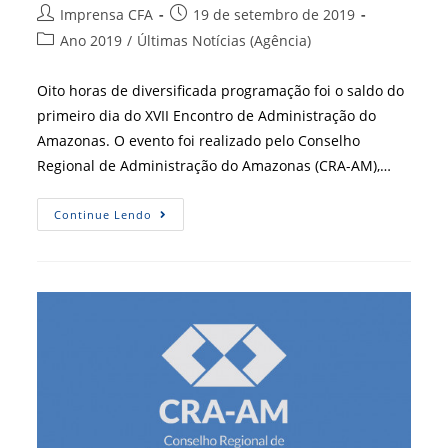
Autor
Post
Imprensa CFA
19 de setembro de 2019
do
publicado:
Categoria
Ano 2019
/
Últimas Notícias (Agência)
post:
do
post:
Oito horas de diversificada programação foi o saldo do
primeiro dia do XVII Encontro de Administração do
Amazonas. O evento foi realizado pelo Conselho
Regional de Administração do Amazonas (CRA-AM),…
CRA-
Continue Lendo
AM
Realiza
Maratona
De
Conhecimento