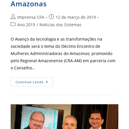
Amazonas
Autor
Post
Imprensa CFA
12 de março de 2019
do
publicado:
Categoria
Ano 2019
/
Notícias dos Sistemas
post:
do
post:
O Avanço da tecnologia e as transformações na
sociedade será o tema do Décimo Encontro de
Mulheres Administradoras do Amazonas, promovido
pelo Regional Amazonense (CRA-AM) em parceria com
o Conselho…
CRA-
Continue Lendo
AM
Realiza
10º
Encontro
De
Mulheres
Administrados
Do
Amazonas