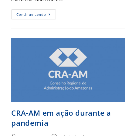
Formação
Continue Lendo
Acadêmica
Do
Administrador
Será
Discutida
Por
Especialistas
CRA-AM em ação durante a
pandemia