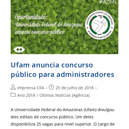
Solimões
Ufam anuncia concurso
público para administradores
Autor
Post
Imprensa CFA
25 de julho de 2018
do
publicado:
Categoria
Ano 2018
/
Últimas Notícias (Agência)
post:
do
post:
A Universidade Federal do Amazonas (Ufam) divulgou
dois editais de concurso público. Um deles
disponibiliza 25 vagas para nível superior. O cargo de