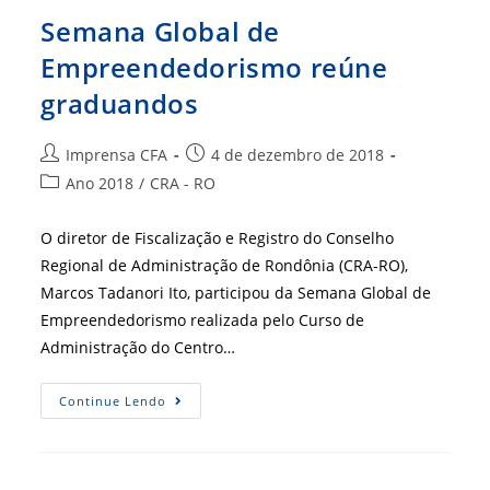
Semana Global de
Empreendedorismo reúne
graduandos
Autor
Post
Imprensa CFA
4 de dezembro de 2018
do
publicado:
Categoria
Ano 2018
/
CRA - RO
post:
do
post:
O diretor de Fiscalização e Registro do Conselho
Regional de Administração de Rondônia (CRA-RO),
Marcos Tadanori Ito, participou da Semana Global de
Empreendedorismo realizada pelo Curso de
Administração do Centro…
Semana
Continue Lendo
Global
De
Empreendedorismo
Reúne
Graduandos