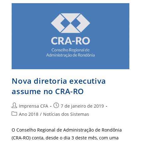
Executiva
Para
O
Biênio
2019/2020
Nova diretoria executiva
assume no CRA-RO
Autor
Post
Imprensa CFA
7 de janeiro de 2019
do
publicado:
Categoria
Ano 2018
/
Notícias dos Sistemas
post:
do
post:
O Conselho Regional de Administração de Rondônia
(CRA-RO) conta, desde o dia 3 deste mês, com uma