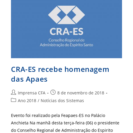
CRA-ES recebe homenagem
das Apaes
Autor
Post
Imprensa CFA
8 de novembro de 2018
do
publicado:
Categoria
Ano 2018
/
Notícias dos Sistemas
post:
do
post:
Evento foi realizado pela Feapaes-ES no Palácio
Anchieta Na manhã desta terça-feira (06) o presidente
do Conselho Regional de Administração do Espirito