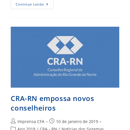
Novo
Continue Lendo
Presidente
Do
CRA-
SC
É
Empossado
Em
Florianópolis
CRA-RN empossa novos
conselheiros
Autor
Post
Imprensa CFA
10 de janeiro de 2019
do
publicado:
Categoria
Ano 2018
/
CRA - RN
/
Notícias dos Sistemas