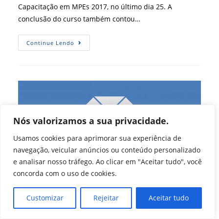
Capacitação em MPEs 2017, no último dia 25. A
conclusão do curso também contou…
Encerramento
Continue Lendo
Do
Curso
Em
MPEs
Lota
O
Regional
Sergipano
Nós valorizamos a sua privacidade.
Usamos cookies para aprimorar sua experiência de
navegação, veicular anúncios ou conteúdo personalizado
e analisar nosso tráfego. Ao clicar em "Aceitar tudo", você
concorda com o uso de cookies.
Customizar
Rejeitar
Aceitar tudo
Palestra sobre comunicação
estratégica no regional