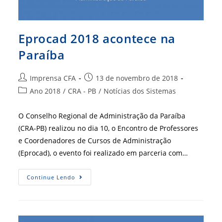
Eprocad 2018 acontece na
Paraíba
Autor
Post
Imprensa CFA
13 de novembro de 2018
do
publicado:
Categoria
Ano 2018
/
CRA - PB
/
Notícias dos Sistemas
post:
do
post:
O Conselho Regional de Administração da Paraíba
(CRA-PB) realizou no dia 10, o Encontro de Professores
e Coordenadores de Cursos de Administração
(Eprocad), o evento foi realizado em parceria com…
Eprocad
Continue Lendo
2018
Acontece
Na
Paraíba