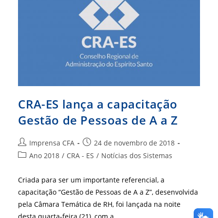
CRA-ES lança a capacitação
Gestão de Pessoas de A a Z
Autor
Post
Imprensa CFA
24 de novembro de 2018
do
publicado:
Categoria
Ano 2018
/
CRA - ES
/
Notícias dos Sistemas
post:
do
post:
Criada para ser um importante referencial, a
capacitação “Gestão de Pessoas de A a Z”, desenvolvida
pela Câmara Temática de RH, foi lançada na noite
desta quarta-feira (21), com a…