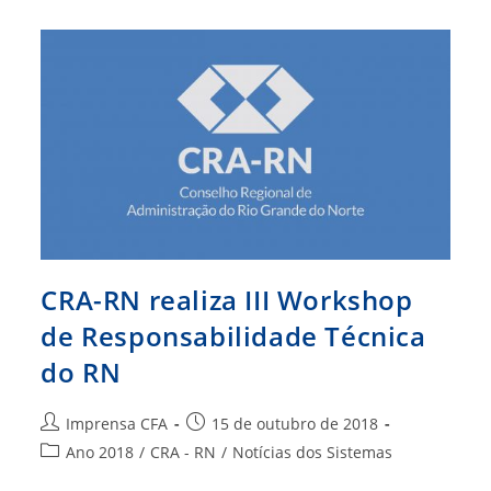
MPEs
Acontece
Em
MT
CRA-RN realiza III Workshop
de Responsabilidade Técnica
do RN
Autor
Post
Imprensa CFA
15 de outubro de 2018
do
publicado:
Categoria
Ano 2018
/
CRA - RN
/
Notícias dos Sistemas
post:
do