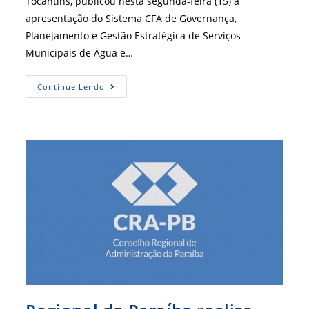
Tocantins, publicou nesta segunda-feira (15) a
apresentação do Sistema CFA de Governança,
Planejamento e Gestão Estratégica de Serviços
Municipais de Água e…
CFA-
Continue Lendo
Gesae
Repercute
Na
Mídia
Em
Palmas-
TO