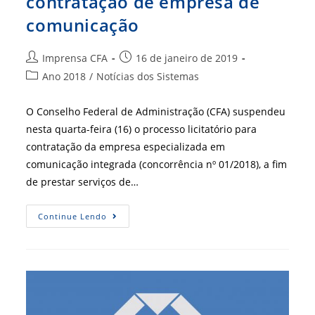
contratação de empresa de
comunicação
Autor
Post
Imprensa CFA
16 de janeiro de 2019
do
publicado:
Categoria
Ano 2018
/
Notícias dos Sistemas
post:
do
post:
O Conselho Federal de Administração (CFA) suspendeu
nesta quarta-feira (16) o processo licitatório para
contratação da empresa especializada em
comunicação integrada (concorrência nº 01/2018), a fim
de prestar serviços de…
CFA
Continue Lendo
Suspende
Licitação
Para
Contratação
De
Empresa
De
Comunicação