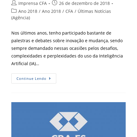
Autor
Post
Imprensa CFA
26 de dezembro de 2018
do
publicado:
Categoria
Ano 2018
/
Ano 2018
/
CFA
/
Últimas Notícias
post:
do
(Agência)
post:
Nos últimos anos, tenho participado bastante de
palestras e debates sobre inovação e mudança, sendo
sempre demandado nessas ocasiões pelos desafios,
complexidades e perplexidades do uso da Inteligência
Artificial (IA)…
IA
Continue Lendo
–
Riscos
E
Oportunidades