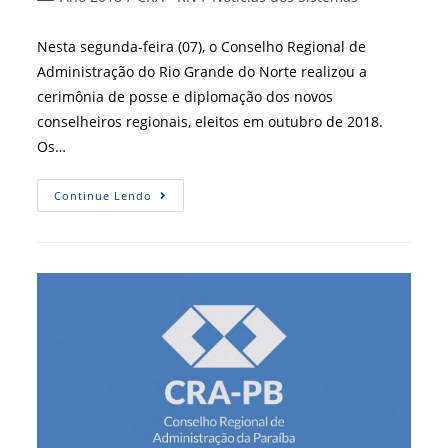
post:
do
post:
Nesta segunda-feira (07), o Conselho Regional de
Administração do Rio Grande do Norte realizou a
cerimônia de posse e diplomação dos novos
conselheiros regionais, eleitos em outubro de 2018.
Os…
CRA-
Continue Lendo
RN
Empossa
Novos
Conselheiros