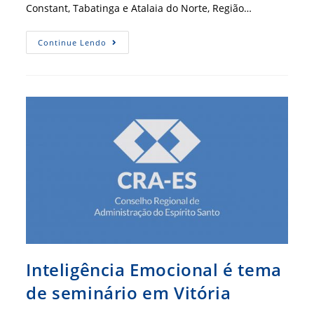
Constant, Tabatinga e Atalaia do Norte, Região…
Projeto
Continue Lendo
CRA
Itinerante
Chegará
A
Região
Do
Alto
Solimões
Inteligência Emocional é tema
de seminário em Vitória