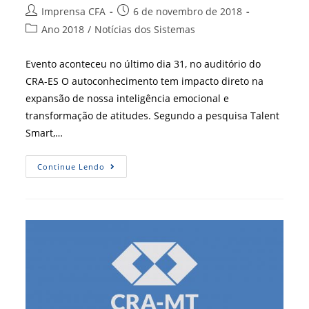
Autor
Post
Imprensa CFA
6 de novembro de 2018
do
publicado:
Categoria
Ano 2018
/
Notícias dos Sistemas
post:
do
post:
Evento aconteceu no último dia 31, no auditório do
CRA-ES O autoconhecimento tem impacto direto na
expansão de nossa inteligência emocional e
transformação de atitudes. Segundo a pesquisa Talent
Smart,…
Inteligência
Continue Lendo
Emocional
É
Tema
De
Seminário
Em
Vitória