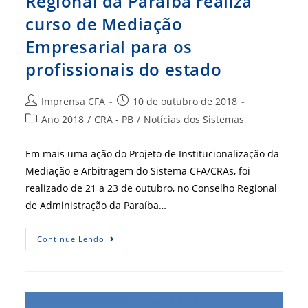
Regional da Paraíba realiza
curso de Mediação
Empresarial para os
profissionais do estado
Autor
Post
Imprensa CFA
10 de outubro de 2018
do
publicado:
Categoria
Ano 2018
/
CRA - PB
/
Notícias dos Sistemas
post:
do
post:
Em mais uma ação do Projeto de Institucionalização da
Mediação e Arbitragem do Sistema CFA/CRAs, foi
realizado de 21 a 23 de outubro, no Conselho Regional
de Administração da Paraíba…
Regional
Continue Lendo
Da
Paraíba
Realiza
Curso
De
Mediação
Empresarial