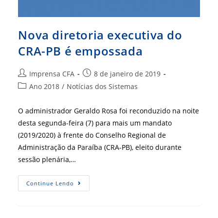
Nova diretoria executiva do
CRA-PB é empossada
Autor
Post
Imprensa CFA
8 de janeiro de 2019
do
publicado:
Categoria
Ano 2018
/
Notícias dos Sistemas
post:
do
post:
O administrador Geraldo Rosa foi reconduzido na noite
desta segunda-feira (7) para mais um mandato
(2019/2020) à frente do Conselho Regional de
Administração da Paraíba (CRA-PB), eleito durante
sessão plenária,…
Nova
Continue Lendo
Diretoria
Executiva
Do
CRA-
PB