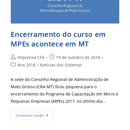
Encerramento do curso em
MPEs acontece em MT
Autor
Post
Imprensa CFA
19 de outubro de 2018
do
publicado:
Categoria
Ano 2018
/
Notícias dos Sistemas
post:
do
post:
A sede do Conselho Regional de Administração de
Mato Grosso (CRA-MT) ficou pequena para o
encerramento do Programa de Capacitação em Micro e
Pequenas Empresas (MPEs) 2017, no último dia…
Encerramento
Continue Lendo
Do
Curso
Em