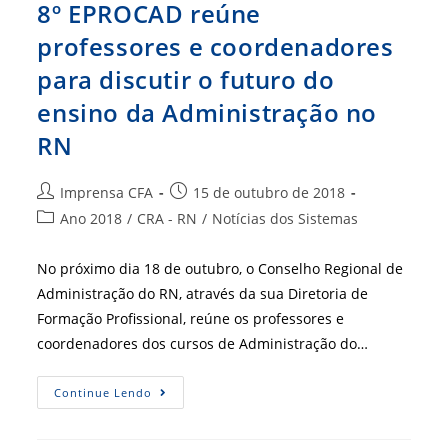
8º EPROCAD reúne
professores e coordenadores
para discutir o futuro do
ensino da Administração no
RN
Autor
Post
Imprensa CFA
15 de outubro de 2018
do
publicado:
Categoria
Ano 2018
/
CRA - RN
/
Notícias dos Sistemas
post:
do
post:
No próximo dia 18 de outubro, o Conselho Regional de
Administração do RN, através da sua Diretoria de
Formação Profissional, reúne os professores e
coordenadores dos cursos de Administração do…
8º
Continue Lendo
EPROCAD
Reúne
Professores