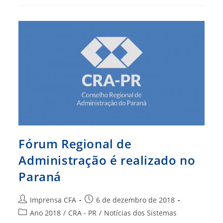
Assembleia
De
Presidentes
Fórum Regional de
Administração é realizado no
Paraná
Autor
Post
Imprensa CFA
6 de dezembro de 2018
do
publicado:
Categoria
Ano 2018
/
CRA - PR
/
Notícias dos Sistemas
post:
do