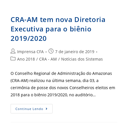
É
Empossada
CRA-AM tem nova Diretoria
Executiva para o biênio
2019/2020
Autor
Post
Imprensa CFA
7 de janeiro de 2019
do
publicado:
Categoria
Ano 2018
/
CRA - AM
/
Notícias dos Sistemas
post:
do
post:
O Conselho Regional de Administração do Amazonas
(CRA-AM) realizou na última semana, dia 03, a
cerimônia de posse dos novos Conselheiros eleitos em
2018 para o biênio 2019/2020, no auditório…
CRA-
Continue Lendo
AM
Tem
Nova
Diretoria