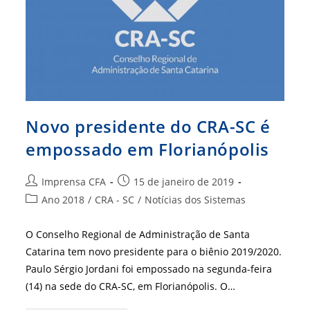
Novo presidente do CRA-SC é
empossado em Florianópolis
Autor
Post
Imprensa CFA
15 de janeiro de 2019
do
publicado:
Categoria
Ano 2018
/
CRA - SC
/
Notícias dos Sistemas
post:
do
post:
O Conselho Regional de Administração de Santa
Catarina tem novo presidente para o biênio 2019/2020.
Paulo Sérgio Jordani foi empossado na segunda-feira
(14) na sede do CRA-SC, em Florianópolis. O…