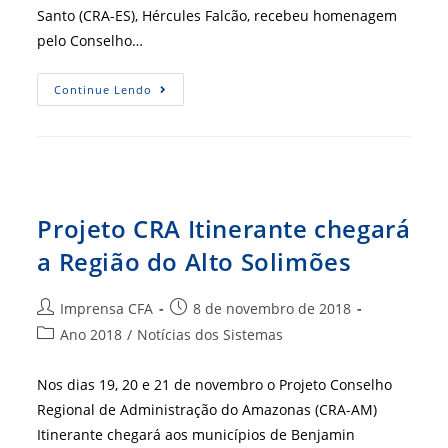
Santo (CRA-ES), Hércules Falcão, recebeu homenagem
pelo Conselho…
CRA-
Continue Lendo
ES
Recebe
Homenagem
Das
Apaes
Projeto CRA Itinerante chegará
a Região do Alto Solimões
Autor
Post
Imprensa CFA
8 de novembro de 2018
do
publicado:
Categoria
Ano 2018
/
Notícias dos Sistemas
post:
do
post:
Nos dias 19, 20 e 21 de novembro o Projeto Conselho
Regional de Administração do Amazonas (CRA-AM)
Itinerante chegará aos municípios de Benjamin