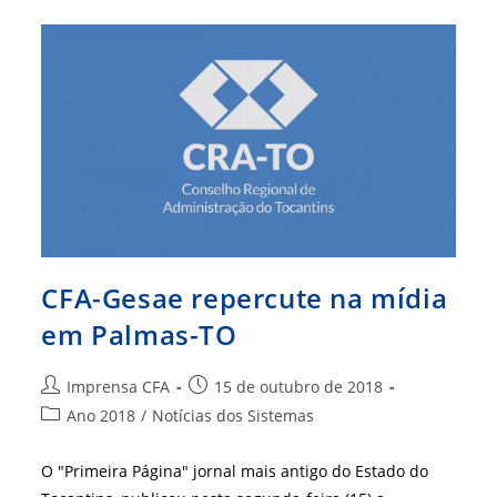
E
Coordenadores
Para
Discutir
O
Futuro
Do
Ensino
Da
Administração
No
RN
CFA-Gesae repercute na mídia
em Palmas-TO
Autor
Post
Imprensa CFA
15 de outubro de 2018
do
publicado:
Categoria
Ano 2018
/
Notícias dos Sistemas
post:
do
post:
O "Primeira Página" jornal mais antigo do Estado do