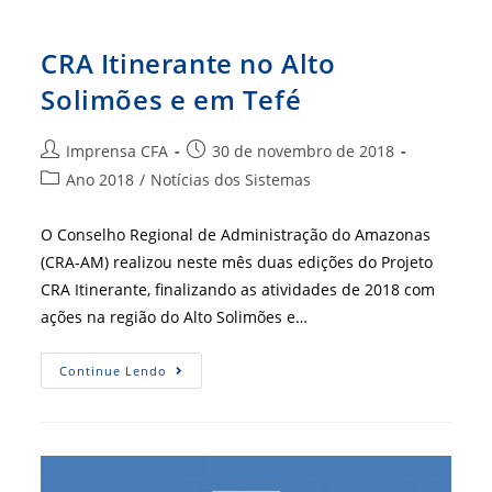
CRA Itinerante no Alto
Solimões e em Tefé
Autor
Post
Imprensa CFA
30 de novembro de 2018
do
publicado:
Categoria
Ano 2018
/
Notícias dos Sistemas
post:
do
post:
O Conselho Regional de Administração do Amazonas
(CRA-AM) realizou neste mês duas edições do Projeto
CRA Itinerante, finalizando as atividades de 2018 com
ações na região do Alto Solimões e…
CRA
Continue Lendo
Itinerante
No
Alto
Solimões
E
Em
Tefé