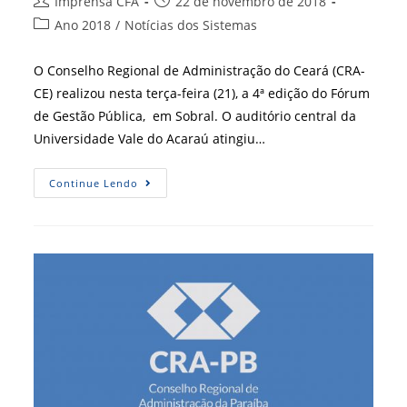
Autor
Post
Imprensa CFA
22 de novembro de 2018
do
publicado:
Categoria
Ano 2018
/
Notícias dos Sistemas
post:
do
post:
O Conselho Regional de Administração do Ceará (CRA-
CE) realizou nesta terça-feira (21), a 4ª edição do Fórum
de Gestão Pública, em Sobral. O auditório central da
Universidade Vale do Acaraú atingiu…
Sobral
Continue Lendo
Recebe
4º
Fórum
De
Gestão
Pública