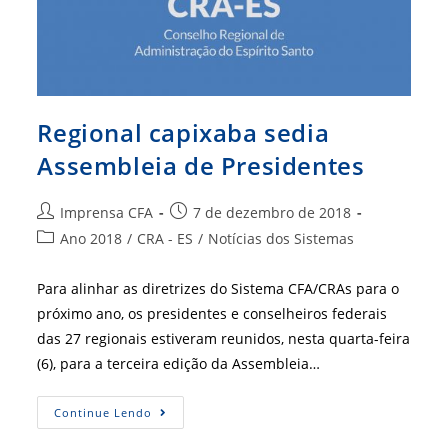
Regional capixaba sedia
Assembleia de Presidentes
Autor
Post
Imprensa CFA
7 de dezembro de 2018
do
publicado:
Categoria
Ano 2018
/
CRA - ES
/
Notícias dos Sistemas
post:
do
post:
Para alinhar as diretrizes do Sistema CFA/CRAs para o
próximo ano, os presidentes e conselheiros federais
das 27 regionais estiveram reunidos, nesta quarta-feira
(6), para a terceira edição da Assembleia…
Regional
Continue Lendo
Capixaba
Sedia