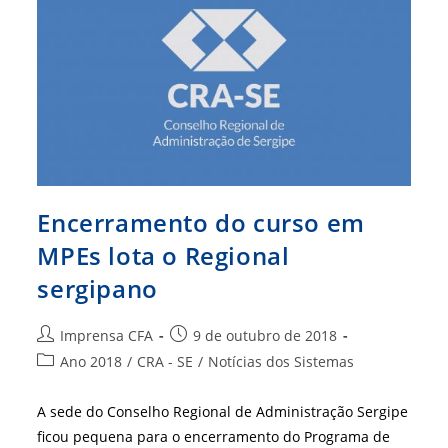
Para
Os
Profissionais
Do
Estado
Encerramento do curso em
MPEs lota o Regional
sergipano
Autor
Post
Imprensa CFA
9 de outubro de 2018
do
publicado:
Categoria
Ano 2018
/
CRA - SE
/
Notícias dos Sistemas
post:
do
post:
A sede do Conselho Regional de Administração Sergipe
ficou pequena para o encerramento do Programa de