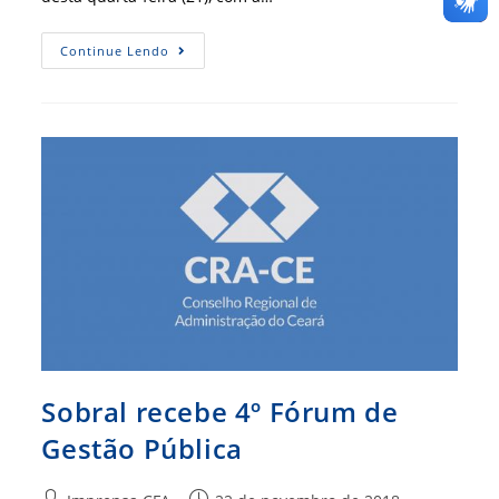
CRA-
Continue Lendo
ES
Lança
A
Capacitação
Gestão
De
Pessoas
De
A
A
Z
Sobral recebe 4º Fórum de
Gestão Pública