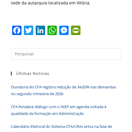
sede da autarquia localizada em Vitória.
F
T
Li
W
M
Pr
a
w
n
h
e
in
c
itt
k
at
ss
tF
Press
e
er
e
s
e
ri
a
b
dI
A
n
e
tecla
Últimas Notícias
“Esc”
o
n
p
g
n
para
o
p
er
dl
Ouvidoria do CFA registra redução de 34,65% nas demandas
fecha
k
y
no segundo trimestre de 2026
o
paine
CFA fortalece diálogo com o INEP em agenda voltada à
de
qualidade da formação em Administração
pesqu
Calendário Eleitoral do Sistema CFA/CRAs entra na fase de