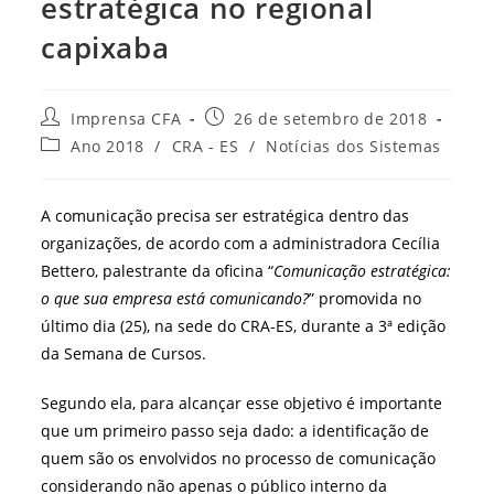
estratégica no regional
capixaba
Autor
Post
Imprensa CFA
26 de setembro de 2018
do
publicado:
Categoria
Ano 2018
/
CRA - ES
/
Notícias dos Sistemas
post:
do
post:
A comunicação precisa ser estratégica dentro das
organizações, de acordo com a administradora Cecília
Bettero, palestrante da oficina “
Comunicação estratégica:
o que sua empresa está comunicando?
” promovida no
último dia (25), na sede do CRA-ES, durante a 3ª edição
da Semana de Cursos.
Segundo ela, para alcançar esse objetivo é importante
que um primeiro passo seja dado: a identificação de
quem são os envolvidos no processo de comunicação
considerando não apenas o público interno da