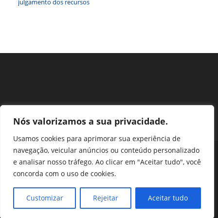
julgamento dos recursos
Nós valorizamos a sua privacidade.
Usamos cookies para aprimorar sua experiência de
navegação, veicular anúncios ou conteúdo personalizado
Perguntas Frequentes
Ouvidoria
Transparência e prestação de contas
e analisar nosso tráfego. Ao clicar em "Aceitar tudo", você
Assessoria de Imprensa
Portal SEI
LGPD
concorda com o uso de cookies.
Protocolo / Peticionamento
Setor de Autarquias Sul 1 Bloco L Edificio CFA - Asa Sul, Brasília -
Customizar
Rejeitar
Aceitar tudo
DF, 70070-932 | Telefone: (61) 3218-1800 | cfa@cfa.org.br |
Copyright - 2024 CFA | All Rights Reserved | Powered by CFA