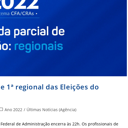
 e 1ª regional das Eleições do
ategoria
Ano 2022
/
Últimas Notícias (Agência)
do
ost:
 Federal de Administração encerra às 22h. Os profissionais de