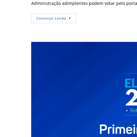
Administração adimplentes podem votar pelo porta
Confira
Continue Lendo
A
2ª
Parcial
Nacional
E
1ª
Regional
Das
Eleições
Do
Sistema
CFA/CRAs