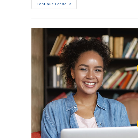
ERAFIC
Continue Lendo
Começa
Destacando
Integridade
E
Compliance