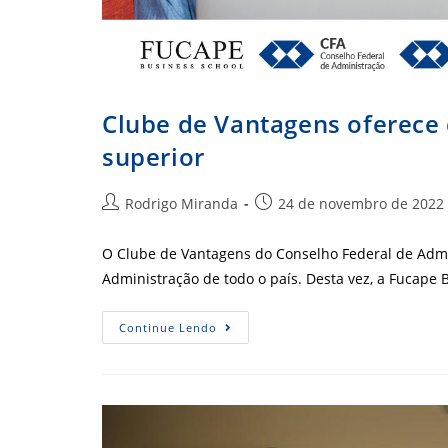
Clube de Vantagens oferece 
superior
Autor
Post
Rodrigo Miranda
24 de novembro de 2022
do
publicado:
post:
O Clube de Vantagens do Conselho Federal de Admin
Administração de todo o país. Desta vez, a Fucape
Clube
Continue Lendo
De
Vantagens
Oferece
Desconto
Em
Instituição
De
Ensino