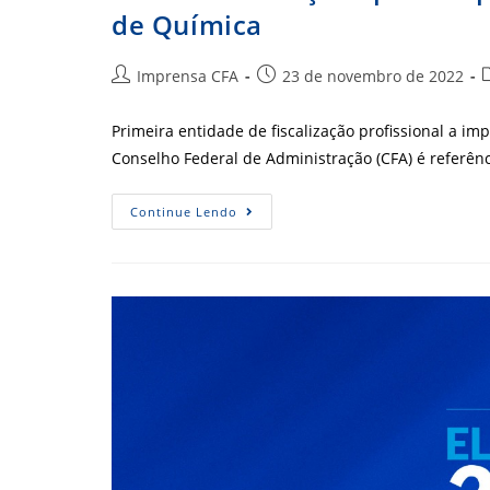
de Química
Autor
Post
C
Imprensa CFA
23 de novembro de 2022
do
publicado:
post:
p
Primeira entidade de fiscalização profissional a imp
Conselho Federal de Administração (CFA) é referê
CFA
Continue Lendo
Dá
Orientações
Para
Implantação
Do
SEI
No
Conselho
Federal
De
Química