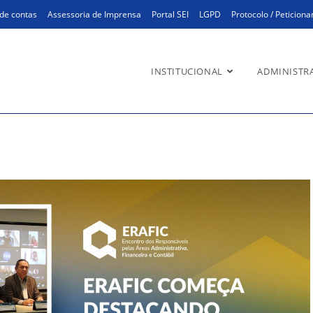
de contas
Assessoria de Imprensa
Portal SEI
LGPD
Protocolo / Peticion
INSTITUCIONAL
ADMINISTR
dministração