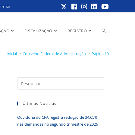
amento
Alternar
AÇÃO
FISCALIZAÇÃO
REGISTRO
Inicial
>
Conselho Federal de Administração
>
Página 19
pesquisa
Pressione
a
do
tecla
Últimas Notícias
“Esc”
para
Ouvidoria do CFA registra redução de 34,65%
fechar
site
nas demandas no segundo trimestre de 2026
o
painel