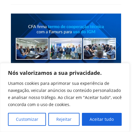
PA
Realizam
Ações
Conjuntas
Em
Santarém
Nós valorizamos a sua privacidade.
Usamos cookies para aprimorar sua experiência de
CFA firma termo de
navegação, veicular anúncios ou conteúdo personalizado
cooperação técnica com a
e analisar nosso tráfego. Ao clicar em "Aceitar tudo", você
Famurs para uso do IGM
concorda com o uso de cookies.
Autor
Post
Customizar
Rejeitar
Aceitar tudo
Rodrigo Miranda
22 de dezembro de 2022
do
publicado:
Categoria
Ano 2023
/
Últimas Notícias (Agência)
post: