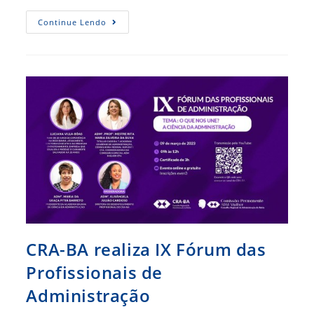
Cidades
Continue Lendo
Inteligentes
É
Tema
Do
Debate
Qualificado
Promovido
Pelo
CFA
CRA-BA realiza IX Fórum das
Profissionais de
Administração