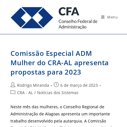
Ir
para
Menu
o
conteúdo
Comissão Especial ADM
Mulher do CRA-AL apresenta
propostas para 2023
Autor
Post
Rodrigo Miranda
6 de março de 2023
do
publicado:
Categoria
CRA - AL
/
Notícias dos Sistemas
post:
do
post:
Neste mês das mulheres, o Conselho Regional de
Administração de Alagoas apresenta um importante
trabalho desenvolvido pela autarquia. A Comissão