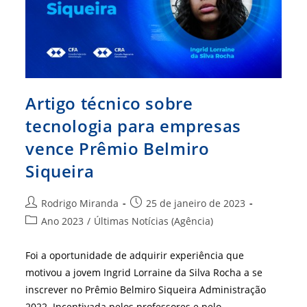
Artigo técnico sobre
tecnologia para empresas
vence Prêmio Belmiro
Siqueira
Autor
Post
Rodrigo Miranda
25 de janeiro de 2023
do
publicado:
Categoria
Ano 2023
/
Últimas Notícias (Agência)
post:
do
post:
Foi a oportunidade de adquirir experiência que
motivou a jovem Ingrid Lorraine da Silva Rocha a se
inscrever no Prêmio Belmiro Siqueira Administração
2022. Incentivada pelos professores e pelo