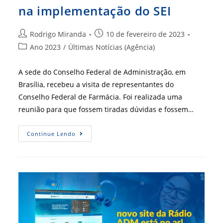
na implementação do SEI
Autor
Post
Rodrigo Miranda
10 de fevereiro de 2023
do
publicado:
Categoria
Ano 2023
/
Últimas Notícias (Agência)
post:
do
post:
A sede do Conselho Federal de Administração, em
Brasília, recebeu a visita de representantes do
Conselho Federal de Farmácia. Foi realizada uma
reunião para que fossem tiradas dúvidas e fossem…
CFA
Continue Lendo
Presta
Auxílio
Ao
Conselho
Federal
De
Farmácia
Na
Implementação
Do
SEI