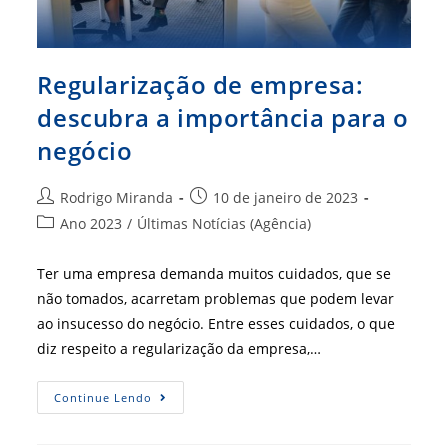
Regularização de empresa:
descubra a importância para o
negócio
Autor
Post
Rodrigo Miranda
10 de janeiro de 2023
do
publicado:
Categoria
Ano 2023
/
Últimas Notícias (Agência)
post:
do
post:
Ter uma empresa demanda muitos cuidados, que se
não tomados, acarretam problemas que podem levar
ao insucesso do negócio. Entre esses cuidados, o que
diz respeito a regularização da empresa,…
Regularização
Continue Lendo
De
Empresa:
Descubra