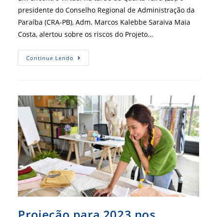
presidente do Conselho Regional de Administração da
Paraíba (CRA-PB), Adm. Marcos Kalebbe Saraiva Maia
Costa, alertou sobre os riscos do Projeto…
CRA-
Continue Lendo
PB
Promove
Debate
Preventivo
Ao
PL
Da
Desregulamentação
Projeção para 2023 nos