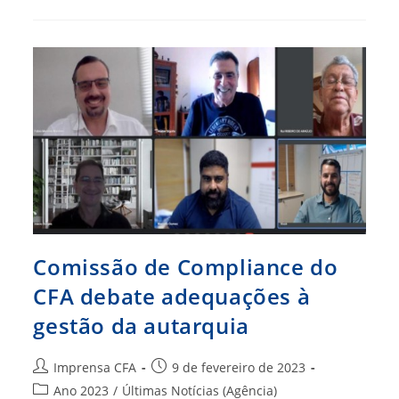
Ganha
Site
Mais
Moderno
E
Versátil
Comissão de Compliance do
CFA debate adequações à
gestão da autarquia
Autor
Post
Imprensa CFA
9 de fevereiro de 2023
do
publicado:
Categoria
Ano 2023
/
Últimas Notícias (Agência)