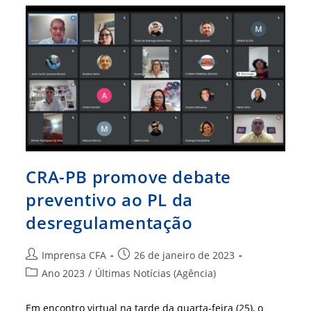
Despede
Do
Amigo
Adm.
Hércules
Falcão
CRA-PB promove debate
preventivo ao PL da
desregulamentação
Autor
Post
Imprensa CFA
26 de janeiro de 2023
do
publicado:
Categoria
Ano 2023
/
Últimas Notícias (Agência)
post:
do
post:
Em encontro virtual na tarde da quarta-feira (25), o