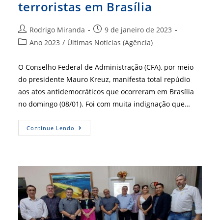
terroristas em Brasília
Autor
Post
Rodrigo Miranda
9 de janeiro de 2023
do
publicado:
Categoria
Ano 2023
/
Últimas Notícias (Agência)
post:
do
post:
O Conselho Federal de Administração (CFA), por meio
do presidente Mauro Kreuz, manifesta total repúdio
aos atos antidemocráticos que ocorreram em Brasília
no domingo (08/01). Foi com muita indignação que…
Nota
Continue Lendo
De
Repúdio
Contra
Atos
Terroristas
Em
Brasília