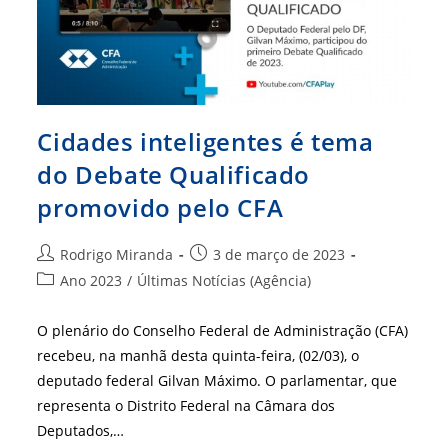
Cidades inteligentes é tema
do Debate Qualificado
promovido pelo CFA
Autor
Post
Rodrigo Miranda
3 de março de 2023
do
publicado:
Categoria
Ano 2023
/
Últimas Notícias (Agência)
post:
do
post:
O plenário do Conselho Federal de Administração (CFA)
recebeu, na manhã desta quinta-feira, (02/03), o
deputado federal Gilvan Máximo. O parlamentar, que
representa o Distrito Federal na Câmara dos
Deputados,…