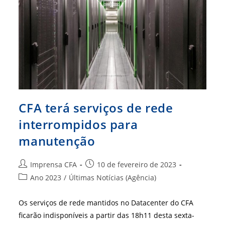
Carreira
CFA terá serviços de rede
interrompidos para
manutenção
Autor
Post
Imprensa CFA
10 de fevereiro de 2023
do
publicado:
Categoria
Ano 2023
/
Últimas Notícias (Agência)
post:
do
post:
Os serviços de rede mantidos no Datacenter do CFA
ficarão indisponíveis a partir das 18h11 desta sexta-