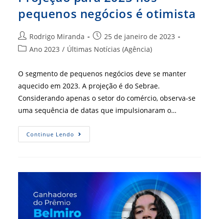
pequenos negócios é otimista
Autor
Post
Rodrigo Miranda
25 de janeiro de 2023
do
publicado:
Categoria
Ano 2023
/
Últimas Notícias (Agência)
post:
do
post:
O segmento de pequenos negócios deve se manter
aquecido em 2023. A projeção é do Sebrae.
Considerando apenas o setor do comércio, observa-se
uma sequência de datas que impulsionaram o…
Projeção
Continue Lendo
Para
2023
Nos
Pequenos
Negócios
É
Otimista