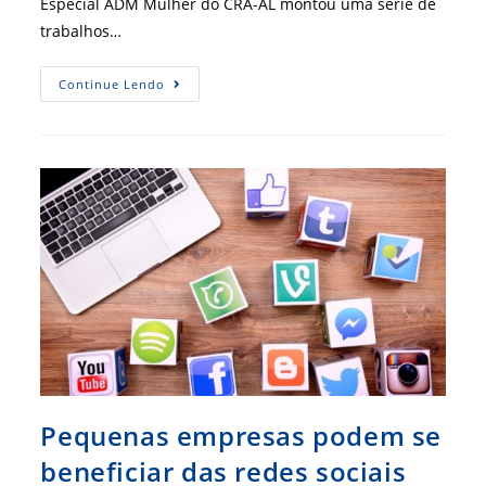
Especial ADM Mulher do CRA-AL montou uma série de
trabalhos…
Comissão
Continue Lendo
Especial
ADM
Mulher
Do
CRA-
AL
Apresenta
Propostas
Para
2023
Pequenas empresas podem se
beneficiar das redes sociais