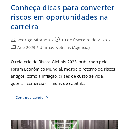
Conheça dicas para converter
riscos em oportunidades na
carreira
Autor
Post
Rodrigo Miranda
10 de fevereiro de 2023
do
publicado:
Categoria
Ano 2023
/
Últimas Notícias (Agência)
post:
do
post:
O relatório de Riscos Globais 2023, publicado pelo
Fórum Econômico Mundial, mostra o retorno de riscos
antigos, como a inflação, crises de custo de vida,
guerras comerciais, saídas de capital…
Conheça
Continue Lendo
Dicas
Para
Converter
Riscos
Em
Oportunidades
Na