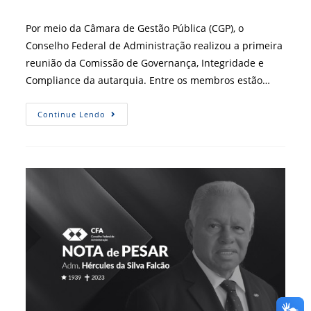
post:
do
post:
Por meio da Câmara de Gestão Pública (CGP), o
Conselho Federal de Administração realizou a primeira
reunião da Comissão de Governança, Integridade e
Compliance da autarquia. Entre os membros estão…
Comissão
Continue Lendo
De
Compliance
Do
CFA
Debate
Adequações
À
Gestão
Da
Autarquia