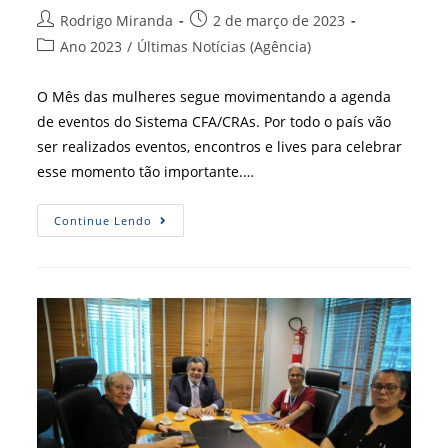
Autor
Post
Rodrigo Miranda
2 de março de 2023
do
publicado:
Categoria
Ano 2023
/
Últimas Notícias (Agência)
post:
do
post:
O Mês das mulheres segue movimentando a agenda
de eventos do Sistema CFA/CRAs. Por todo o país vão
ser realizados eventos, encontros e lives para celebrar
esse momento tão importante.…
CRA-
Continue Lendo
BA
Realiza
IX
Fórum
Das
Profissionais
De
Administração