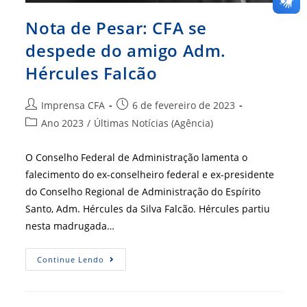
Nota de Pesar: CFA se
despede do amigo Adm.
Hércules Falcão
Autor
Post
Imprensa CFA
6 de fevereiro de 2023
do
publicado:
Categoria
Ano 2023
/
Últimas Notícias (Agência)
post:
do
post:
O Conselho Federal de Administração lamenta o
falecimento do ex-conselheiro federal e ex-presidente
do Conselho Regional de Administração do Espírito
Santo, Adm. Hércules da Silva Falcão. Hércules partiu
nesta madrugada…
Nota
Continue Lendo
De
Pesar:
CFA
Se