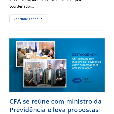
coordenador…
Artigo
Continue Lendo
Técnico
Sobre
Tecnologia
Para
Empresas
Vence
Prêmio
Belmiro
Siqueira
CFA se reúne com ministro da
Previdência e leva propostas