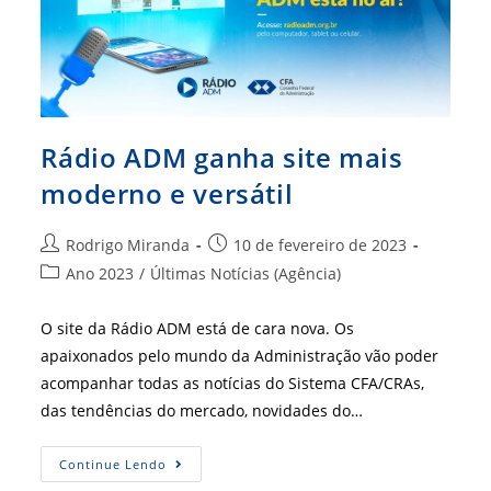
Rádio ADM ganha site mais
moderno e versátil
Autor
Post
Rodrigo Miranda
10 de fevereiro de 2023
do
publicado:
Categoria
Ano 2023
/
Últimas Notícias (Agência)
post:
do
post:
O site da Rádio ADM está de cara nova. Os
apaixonados pelo mundo da Administração vão poder
acompanhar todas as notícias do Sistema CFA/CRAs,
das tendências do mercado, novidades do…
Rádio
Continue Lendo
ADM