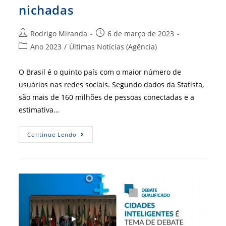
nichadas
Autor
Post
Rodrigo Miranda
6 de março de 2023
do
publicado:
Categoria
Ano 2023
/
Últimas Notícias (Agência)
post:
do
post:
O Brasil é o quinto país com o maior número de
usuários nas redes sociais. Segundo dados da Statista,
são mais de 160 milhões de pessoas conectadas e a
estimativa…
Pequenas
Continue Lendo
Empresas
Podem
Se
Beneficiar
Das
Redes
Sociais
Nichadas