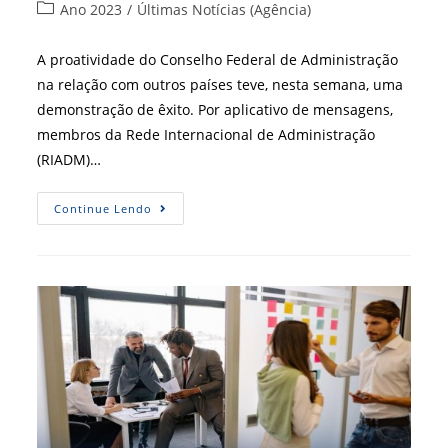
do
publicado:
Categoria
Ano 2023
/
Últimas Notícias (Agência)
post:
do
post:
A proatividade do Conselho Federal de Administração
na relação com outros países teve, nesta semana, uma
demonstração de êxito. Por aplicativo de mensagens,
membros da Rede Internacional de Administração
(RIADM)…
Organizações
Continue Lendo
Internacionais
Felicitam
A
Presidência
E
Vice-
Presidência
Eleitas
No
CFA