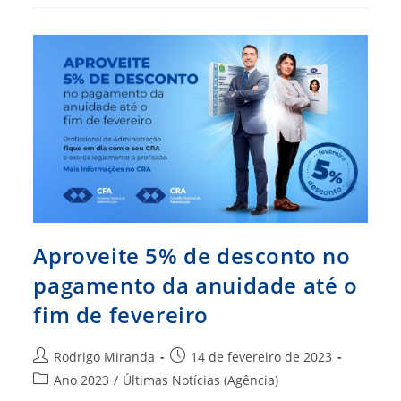
Debates
Para
Formular
Novo
Regulamento
Das
Eleições
Aproveite 5% de desconto no
pagamento da anuidade até o
fim de fevereiro
Autor
Post
Rodrigo Miranda
14 de fevereiro de 2023
do
publicado:
Categoria
Ano 2023
/
Últimas Notícias (Agência)
post:
do