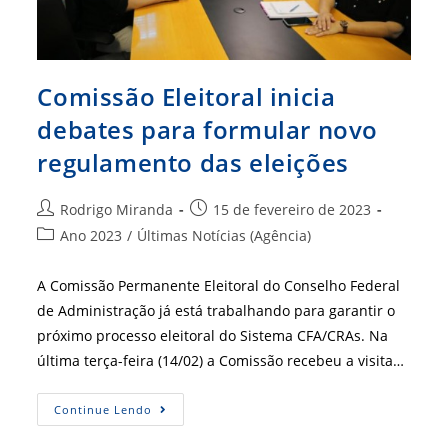
Comissão Eleitoral inicia
debates para formular novo
regulamento das eleições
Autor
Post
Rodrigo Miranda
15 de fevereiro de 2023
do
publicado:
Categoria
Ano 2023
/
Últimas Notícias (Agência)
post:
do
post:
A Comissão Permanente Eleitoral do Conselho Federal
de Administração já está trabalhando para garantir o
próximo processo eleitoral do Sistema CFA/CRAs. Na
última terça-feira (14/02) a Comissão recebeu a visita…
Comissão
Continue Lendo
Eleitoral
Inicia