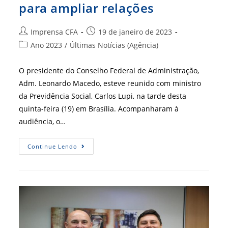
para ampliar relações
Autor
Post
Imprensa CFA
19 de janeiro de 2023
do
publicado:
Categoria
Ano 2023
/
Últimas Notícias (Agência)
post:
do
post:
O presidente do Conselho Federal de Administração,
Adm. Leonardo Macedo, esteve reunido com ministro
da Previdência Social, Carlos Lupi, na tarde desta
quinta-feira (19) em Brasília. Acompanharam à
audiência, o…
CFA
Continue Lendo
Se
Reúne
Com
Ministro
Da
Previdência
E
Leva
Propostas
Para
Ampliar