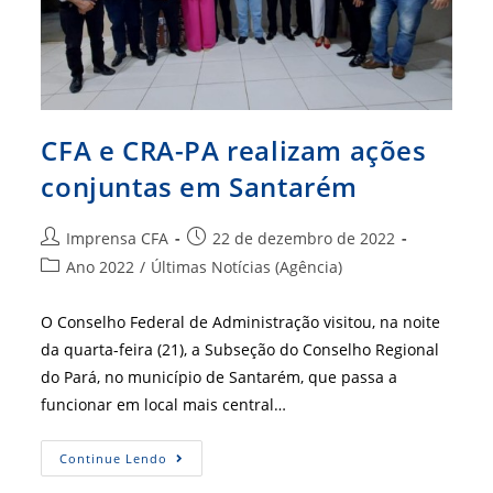
CFA e CRA-PA realizam ações
conjuntas em Santarém
Autor
Post
Imprensa CFA
22 de dezembro de 2022
do
publicado:
Categoria
Ano 2022
/
Últimas Notícias (Agência)
post:
do
post:
O Conselho Federal de Administração visitou, na noite
da quarta-feira (21), a Subseção do Conselho Regional
do Pará, no município de Santarém, que passa a
funcionar em local mais central…
CFA
Continue Lendo
E
CRA-