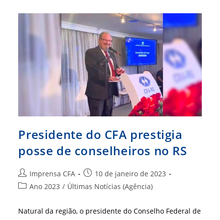
A
Importância
Para
O
Negócio
Presidente do CFA prestigia
posse de conselheiros no RS
Autor
Post
Imprensa CFA
10 de janeiro de 2023
do
publicado:
Categoria
Ano 2023
/
Últimas Notícias (Agência)
post:
do
post:
Natural da região, o presidente do Conselho Federal de