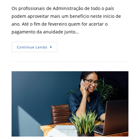
post:
Os profissionais de Administração de todo o país
podem aproveitar mais um benefício neste início de
ano. Até o fim de fevereiro quem for acertar o
pagamento da anuidade junto…
Aproveite
Continue Lendo
5%
De
Desconto
No
Pagamento
Da
Anuidade
Até
O
Fim
De
Fevereiro