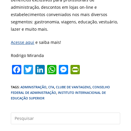
administração, descontos em lojas on-line e
estabelecimentos conveniados nos mais diversos
segmentos: gastronomia, viagens, educação, vestuário,
lazer e muito mais.
Acesse aqui
e saiba mais!
Rodrigo Miranda
F
T
Li
W
M
Pr
a
w
n
h
e
in
c
itt
k
at
ss
tF
TAGS
:
ADMINISTRAÇÃO
,
CFA
,
CLUBE DE VANTAGENS
,
CONSELHO
FEDERAL DE ADMINISTRAÇÃO
,
INSTITUTO INTERNACIONAL DE
e
er
e
s
e
ri
EDUCAÇÃO SUPERIOR
b
dI
A
n
e
o
n
p
g
n
Press
o
p
er
dl
a
tecla