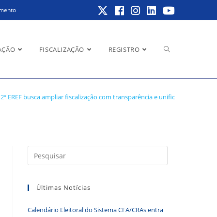
amento
Alternar
AÇÃO
FISCALIZAÇÃO
REGISTRO
 e unificação de
2º EREF busca ampliar fiscalização com transparência e unificação de proce
pesquisa
do
Pressione
a
tecla
Últimas Notícias
“Esc”
site
para
Calendário Eleitoral do Sistema CFA/CRAs entra
fechar