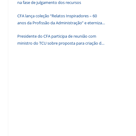
na fase de julgamento dos recursos
o
painel
CFA lança coleção “Relatos Inspiradores – 60
de
anos da Profissão da Administração” e eterniza
pesquisa.
histórias que transformam o Brasil
Presidente do CFA participa de reunião com
ministro do TCU sobre proposta para criação de
associações dos Conselhos Federais