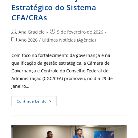
Estratégico do Sistema
CFA/CRAs
Autor
Post
Ana Graciele
5 de fevereiro de 2026
do
publicado:
Categoria
Ano 2026
/
Últimas Notícias (Agência)
post:
do
post:
Com foco no fortalecimento da governança e na
qualificação da gestão estratégica, a Câmara de
Governança e Controle do Conselho Federal de
Administração (CGC/CFA) promoveu, no dia 29 de
janeiro…
CGC/CFA
Continue Lendo
Promove
Treinamento
De
Atualização
Do
Sistema
De
Planejamento