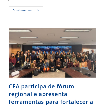
CFA
Continue Lendo
Leva
Inteligência
Em
Gestão
Pública
Ao
10º
Congresso
Pacto
Pelo
Brasil
CFA participa de fórum
regional e apresenta
ferramentas para fortalecer a