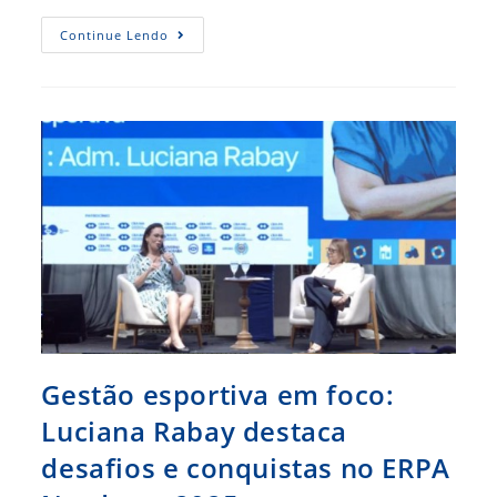
No
Continue Lendo
Ceará,
1º
ENTEG
Debate
A
Qualidade
E
Os
Avanços
Dos
Cursos
Superiores
De
Formação
Técnica
Ofertados
No
País
Gestão esportiva em foco:
Luciana Rabay destaca
desafios e conquistas no ERPA