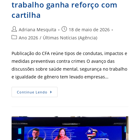
trabalho ganha reforço com
cartilha
Autor
Post
Adriana Mesquita
18 de maio de 2026
do
publicado:
Categoria
Ano 2026
/
Últimas Notícias (Agência)
post:
do
post:
Publicação do CFA reúne tipos de condutas, impactos e
medidas preventivas contra crimes O avanço das
discussões sobre saúde mental, segurança no trabalho
e igualdade de gênero tem levado empresas…
Combate
Continue Lendo
Ao
Assédio
E
À
Violência
Contra
A
Mulher
No
Trabalho