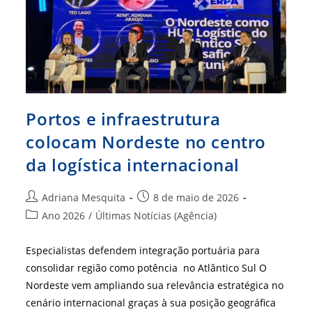
Ganha
Reforço
Com
Cartilha
Portos e infraestrutura
colocam Nordeste no centro
da logística internacional
Autor
Post
Adriana Mesquita
8 de maio de 2026
do
publicado:
Categoria
Ano 2026
/
Últimas Notícias (Agência)
post:
do
post:
Especialistas defendem integração portuária para
consolidar região como potência no Atlântico Sul O
Nordeste vem ampliando sua relevância estratégica no
cenário internacional graças à sua posição geográfica