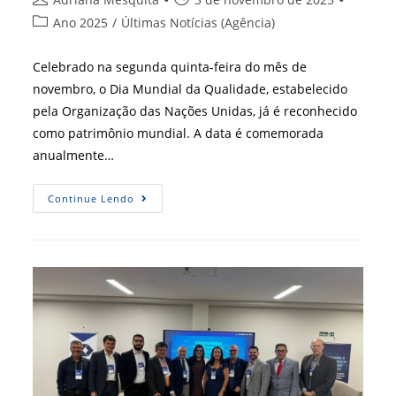
do
publicado:
Categoria
Ano 2025
/
Últimas Notícias (Agência)
post:
do
post:
Celebrado na segunda quinta-feira do mês de
novembro, o Dia Mundial da Qualidade, estabelecido
pela Organização das Nações Unidas, já é reconhecido
como patrimônio mundial. A data é comemorada
anualmente…
Dia
Continue Lendo
Mundial
Da
Qualidade
Incentiva
Inovação
E
Excelência
Da
Gestão
Da
Qualidade