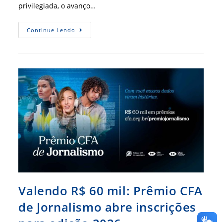
privilegiada, o avanço…
Portos
Continue Lendo
E
Infraestrutura
Colocam
Nordeste
No
Centro
Da
Logística
Internacional
Valendo R$ 60 mil: Prêmio CFA
de Jornalismo abre inscrições