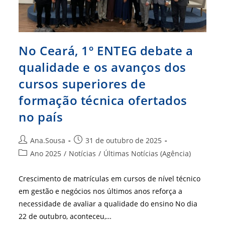
No Ceará, 1º ENTEG debate a
qualidade e os avanços dos
cursos superiores de
formação técnica ofertados
no país
Autor
Post
Ana.Sousa
31 de outubro de 2025
do
publicado:
Categoria
Ano 2025
/
Notícias
/
Últimas Notícias (Agência)
post:
do
post:
Crescimento de matrículas em cursos de nível técnico
em gestão e negócios nos últimos anos reforça a
necessidade de avaliar a qualidade do ensino No dia
22 de outubro, aconteceu,…