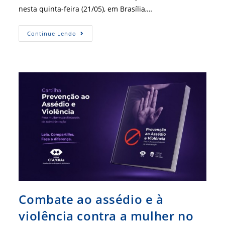
nesta quinta-feira (21/05), em Brasília,…
CFA
Continue Lendo
Promove
Cultura
De
Governança
E
Compliance
Com
Capacitação
Sobre
Gestão
De
Riscos
Combate ao assédio e à
violência contra a mulher no