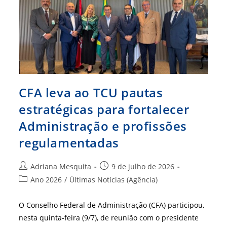
Crateús
CFA leva ao TCU pautas
estratégicas para fortalecer
Administração e profissões
regulamentadas
Autor
Post
Adriana Mesquita
9 de julho de 2026
do
publicado:
Categoria
Ano 2026
/
Últimas Notícias (Agência)
post:
do
post:
O Conselho Federal de Administração (CFA) participou,
nesta quinta-feira (9/7), de reunião com o presidente