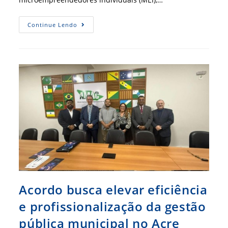
Governo
Continue Lendo
Federal
Mapeia
Desafios
De
Gestão
Dos
Pequenos
Negócios
No
Brasil
Acordo busca elevar eficiência
e profissionalização da gestão
pública municipal no Acre