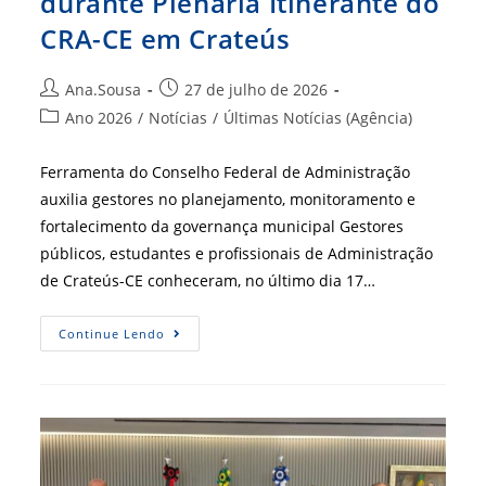
durante Plenária Itinerante do
CRA-CE em Crateús
Autor
Post
Ana.Sousa
27 de julho de 2026
do
publicado:
Categoria
Ano 2026
/
Notícias
/
Últimas Notícias (Agência)
post:
do
post:
Ferramenta do Conselho Federal de Administração
auxilia gestores no planejamento, monitoramento e
fortalecimento da governança municipal Gestores
públicos, estudantes e profissionais de Administração
de Crateús-CE conheceram, no último dia 17…
IGM-
Continue Lendo
CFA
É
Apresentado
Durante
Plenária
Itinerante
Do
CRA-
CE
Em