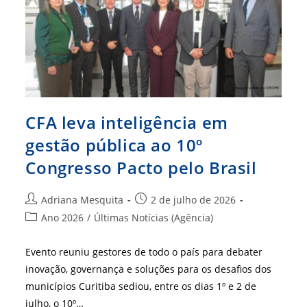
Administração
Em
Todo
O
Brasil
CFA leva inteligência em
gestão pública ao 10º
Congresso Pacto pelo Brasil
Autor
Post
Adriana Mesquita
2 de julho de 2026
do
publicado:
Categoria
Ano 2026
/
Últimas Notícias (Agência)
post:
do
post:
Evento reuniu gestores de todo o país para debater
inovação, governança e soluções para os desafios dos
municípios Curitiba sediou, entre os dias 1º e 2 de
julho, o 10º…