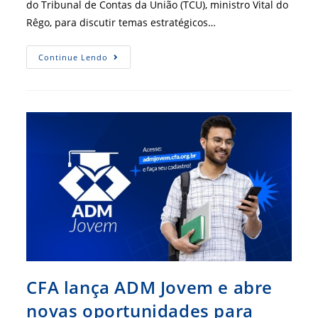
do Tribunal de Contas da União (TCU), ministro Vital do
Rêgo, para discutir temas estratégicos…
CFA
Continue Lendo
Leva
Ao
TCU
Pautas
Estratégicas
Para
Fortalecer
Administração
E
Profissões
Regulamentadas
CFA lança ADM Jovem e abre
novas oportunidades para