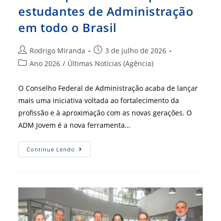
estudantes de Administração
em todo o Brasil
Autor
Post
Rodrigo Miranda
3 de julho de 2026
do
publicado:
Categoria
Ano 2026
/
Últimas Notícias (Agência)
post:
do
post:
O Conselho Federal de Administração acaba de lançar
mais uma iniciativa voltada ao fortalecimento da
profissão e à aproximação com as novas gerações. O
ADM Jovem é a nova ferramenta…
CFA
Continue Lendo
Lança
ADM
Jovem
E
Abre
Novas
Oportunidades
Para
Estudantes
De