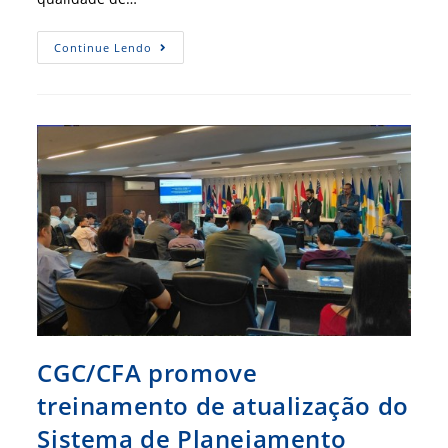
Gestão
Continue Lendo
Profissional:
Fim
Da
Jornada
6×1
Vira
Vantagem
Competitiva
No
Mercado
Hoteleiro
CGC/CFA promove
treinamento de atualização do
Sistema de Planejamento