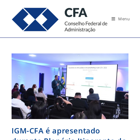
Ir
para
Menu
o
conteúdo
IGM-CFA é apresentado