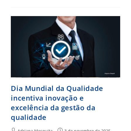
Ética
E
Da
Boa
Gestão
Avança
E
Chega
À
Bahia
Em
Novembro
Dia Mundial da Qualidade
incentiva inovação e
excelência da gestão da
qualidade
Autor
Post
Adriana Mesquita
3 de novembro de 2025