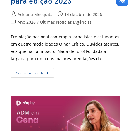
para edição 2026
Autor
Post
Adriana Mesquita
14 de abril de 2026
do
publicado:
Categoria
Ano 2026
/
Últimas Notícias (Agência)
post:
do
post:
Premiação nacional contempla jornalistas e estudantes
em quatro modalidades Olhar Crítico. Ouvidos atentos.
Voz que narra impacto. Nada de furo! Foi dada a
largada para uma das maiores premiações da…
Valendo
Continue Lendo
R$
60
Mil:
Prêmio
CFA
De
Jornalismo
Abre
Inscrições
Para
Edição
2026