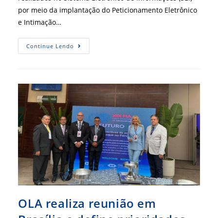
por meio da implantação do Peticionamento Eletrônico
e Intimação…
CRA-
Continue Lendo
MG
Moderniza
Gestão
Documental
E
Amplia
Serviços
Digitais
Para
O
Público
OLA realiza reunião em