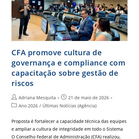
De
Pessoas
CFA promove cultura de
governança e compliance com
capacitação sobre gestão de
riscos
Autor
Post
Adriana Mesquita
21 de maio de 2026
do
publicado:
Categoria
Ano 2026
/
Últimas Notícias (Agência)
post:
do
post:
Proposta é fortalecer a capacidade técnica das equipes
e ampliar a cultura de integridade em todo o Sistema
O Conselho Federal de Administração (CFA) realizou,