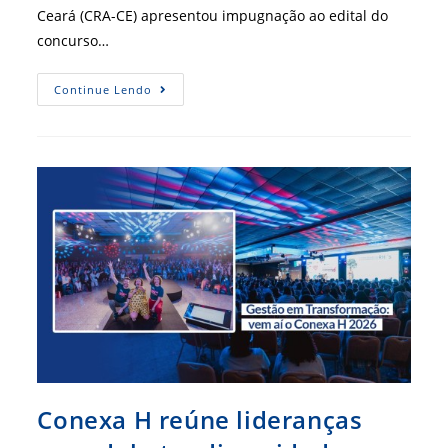
Ceará (CRA-CE) apresentou impugnação ao edital do
concurso…
CRA-
Continue Lendo
CE
Contesta
Edital
Da
Alece
Por
Falta
De
Exigência
De
Formação
Em
Administração
Conexa H reúne lideranças