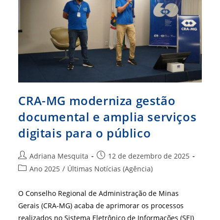
Estratégico
Do
Sistema
CFA/CRAs
CRA-MG moderniza gestão
documental e amplia serviços
digitais para o público
Autor
Post
Adriana Mesquita
12 de dezembro de 2025
do
publicado:
Categoria
Ano 2025
/
Últimas Notícias (Agência)
post:
do
post:
O Conselho Regional de Administração de Minas
Gerais (CRA-MG) acaba de aprimorar os processos
realizados no Sistema Eletrônico de Informações (SEI)