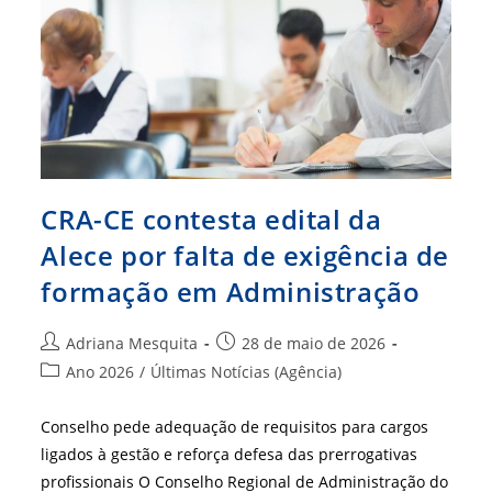
Fortalecer
A
Gestão
Pública
Em
Minas
Gerais
CRA-CE contesta edital da
Alece por falta de exigência de
formação em Administração
Autor
Post
Adriana Mesquita
28 de maio de 2026
do
publicado:
Categoria
Ano 2026
/
Últimas Notícias (Agência)
post:
do
post:
Conselho pede adequação de requisitos para cargos
ligados à gestão e reforça defesa das prerrogativas
profissionais O Conselho Regional de Administração do