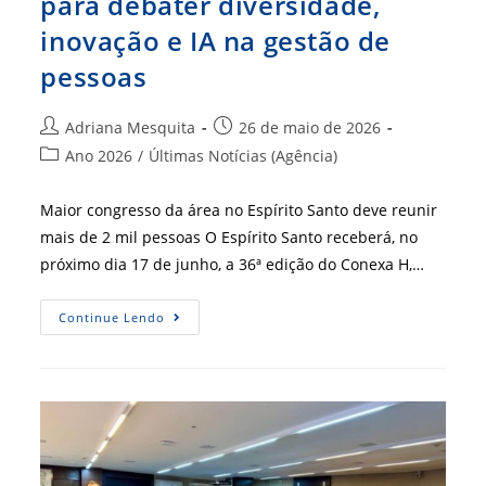
para debater diversidade,
inovação e IA na gestão de
pessoas
Autor
Post
Adriana Mesquita
26 de maio de 2026
do
publicado:
Categoria
Ano 2026
/
Últimas Notícias (Agência)
post:
do
post:
Maior congresso da área no Espírito Santo deve reunir
mais de 2 mil pessoas O Espírito Santo receberá, no
próximo dia 17 de junho, a 36ª edição do Conexa H,…
Conexa
Continue Lendo
H
Reúne
Lideranças
Para
Debater
Diversidade,
Inovação
E
IA
Na
Gestão