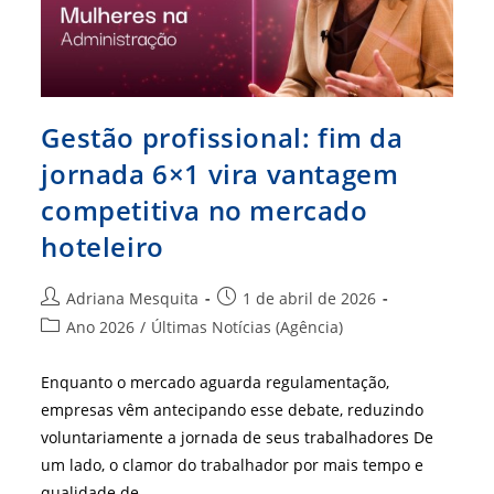
Gestão profissional: fim da
jornada 6×1 vira vantagem
competitiva no mercado
hoteleiro
Autor
Post
Adriana Mesquita
1 de abril de 2026
do
publicado:
Categoria
Ano 2026
/
Últimas Notícias (Agência)
post:
do
post:
Enquanto o mercado aguarda regulamentação,
empresas vêm antecipando esse debate, reduzindo
voluntariamente a jornada de seus trabalhadores De
um lado, o clamor do trabalhador por mais tempo e
qualidade de…