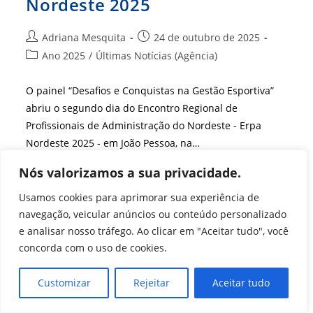
Nordeste 2025
Autor
Post
Adriana Mesquita
24 de outubro de 2025
do
publicado:
Categoria
Ano 2025
/
Últimas Notícias (Agência)
post:
do
post:
O painel “Desafios e Conquistas na Gestão Esportiva”
abriu o segundo dia do Encontro Regional de
Profissionais de Administração do Nordeste - Erpa
Nordeste 2025 - em João Pessoa, na…
Nós valorizamos a sua privacidade.
Gestão
Continue Lendo
Esportiva
Em
Usamos cookies para aprimorar sua experiência de
Foco:
navegação, veicular anúncios ou conteúdo personalizado
Luciana
Rabay
e analisar nosso tráfego. Ao clicar em "Aceitar tudo", você
Destaca
Desafios
concorda com o uso de cookies.
E
Conquistas
No
Customizar
Rejeitar
Aceitar tudo
ERPA
Nordeste
2025