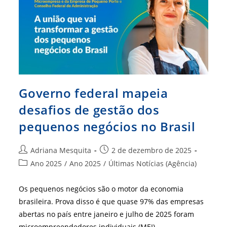
Governo federal mapeia
desafios de gestão dos
pequenos negócios no Brasil
Autor
Post
Adriana Mesquita
2 de dezembro de 2025
do
publicado:
Categoria
Ano 2025
/
Ano 2025
/
Últimas Notícias (Agência)
post:
do
post:
Os pequenos negócios são o motor da economia
brasileira. Prova disso é que quase 97% das empresas
abertas no país entre janeiro e julho de 2025 foram
microempreendedores individuais (MEI),…