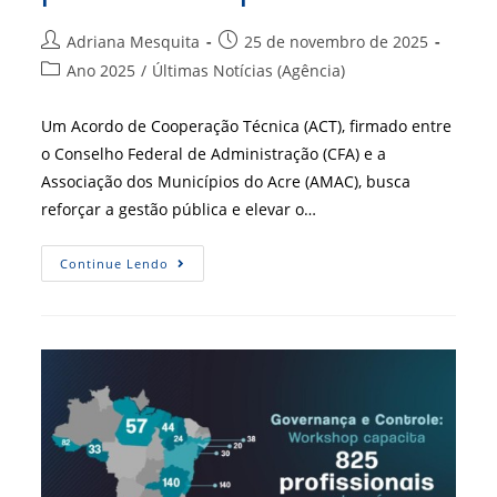
Autor
Post
Adriana Mesquita
25 de novembro de 2025
do
publicado:
Categoria
Ano 2025
/
Últimas Notícias (Agência)
post:
do
post:
Um Acordo de Cooperação Técnica (ACT), firmado entre
o Conselho Federal de Administração (CFA) e a
Associação dos Municípios do Acre (AMAC), busca
reforçar a gestão pública e elevar o…
Acordo
Continue Lendo
Busca
Elevar
Eficiência
E
Profissionalização
Da
Gestão
Pública
Municipal
No
Acre