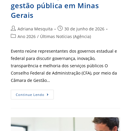
gestão pública em Minas
Gerais
Autor
Post
Adriana Mesquita
30 de junho de 2026
do
publicado:
Categoria
Ano 2026
/
Últimas Notícias (Agência)
post:
do
post:
Evento reúne representantes dos governos estadual e
federal para discutir governança, inovação,
transparência e melhoria dos serviços públicos O
Conselho Federal de Administração (CFA), por meio da
Câmara de Gestão…
CFA
Continue Lendo
Participa
De
Fórum
Regional
E
Apresenta
Ferramentas
Para