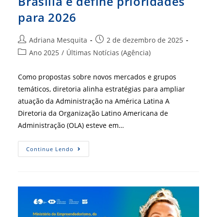
Brasília e define prioridades
para 2026
Autor
Post
Adriana Mesquita
2 de dezembro de 2025
do
publicado:
Categoria
Ano 2025
/
Últimas Notícias (Agência)
post:
do
post:
Como propostas sobre novos mercados e grupos
temáticos, diretoria alinha estratégias para ampliar
atuação da Administração na América Latina A
Diretoria da Organização Latino Americana de
Administração (OLA) esteve em…
OLA
Continue Lendo
Realiza
Reunião
Em
Brasília
E
Define
Prioridades
Para
2026