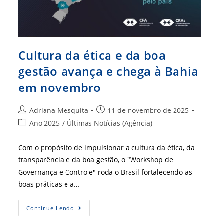
Cultura da ética e da boa
gestão avança e chega à Bahia
em novembro
Autor
Post
Adriana Mesquita
11 de novembro de 2025
do
publicado:
Categoria
Ano 2025
/
Últimas Notícias (Agência)
post:
do
post:
Com o propósito de impulsionar a cultura da ética, da
transparência e da boa gestão, o "Workshop de
Governança e Controle" roda o Brasil fortalecendo as
boas práticas e a…
Cultura
Continue Lendo
Da