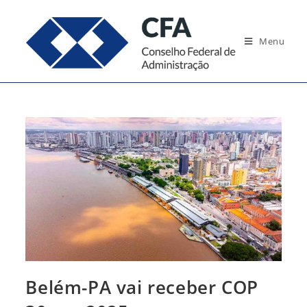
Ir
para
Menu
o
conteúdo
Belém-PA vai receber COP