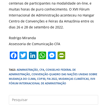
centenas de participantes na modalidade on-line, e
muitas horas de puro conhecimento. O XVII Fórum
Internacional de Administração aconteceu no Hangar
Centro de Convenções e Feiras da Amazônia entre os
dias 26 e 28 de setembro de 2022.
Rodrigo Miranda
Assessoria de Comunicação CFA
F
T
Li
W
M
Pr
a
w
n
h
e
in
c
itt
k
at
ss
tF
TAGS
:
ADMINISTRAÇÃO
,
CFA
,
CONSELHO FEDERAL DE
ADMINISTRAÇÃO
,
CONVENÇÃO-QUADRO DAS NAÇÕES UNIDAS SOBRE
e
er
e
s
e
ri
MUDANÇA DO CLIMA
,
COP30
,
FIA 2022
,
MUDANÇAS CLIMÁTICAS
,
XVII
b
dI
A
n
e
FÓRUM INTERNACIONAL DE ADMINISTRAÇÃO
o
n
p
g
n
Press
o
p
er
dl
a