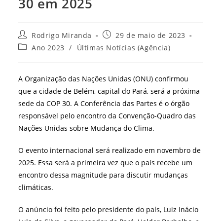
30 em 2025
Autor
Post
Rodrigo Miranda
29 de maio de 2023
do
publicado:
Categoria
Ano 2023
/
Últimas Notícias (Agência)
post:
do
post:
A Organização das Nações Unidas (ONU) confirmou
que a cidade de Belém, capital do Pará, será a próxima
sede da COP 30. A Conferência das Partes é o órgão
responsável pelo encontro da Convenção-Quadro das
Nações Unidas sobre Mudança do Clima.
O evento internacional será realizado em novembro de
2025. Essa será a primeira vez que o país recebe um
encontro dessa magnitude para discutir mudanças
climáticas.
O anúncio foi feito pelo presidente do país, Luiz Inácio