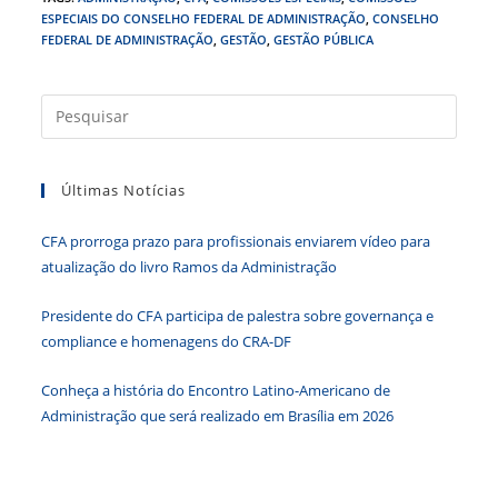
c
itt
k
at
ss
tF
ESPECIAIS DO CONSELHO FEDERAL DE ADMINISTRAÇÃO
,
CONSELHO
e
er
e
s
e
ri
FEDERAL DE ADMINISTRAÇÃO
,
GESTÃO
,
GESTÃO PÚBLICA
b
dI
A
n
e
o
n
p
g
n
Press
o
p
er
dl
a
tecla
k
y
Últimas Notícias
“Esc”
para
CFA prorroga prazo para profissionais enviarem vídeo para
fecha
atualização do livro Ramos da Administração
o
paine
Presidente do CFA participa de palestra sobre governança e
de
compliance e homenagens do CRA-DF
pesqu
Conheça a história do Encontro Latino-Americano de
Administração que será realizado em Brasília em 2026