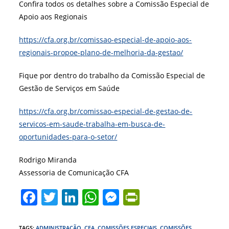
Confira todos os detalhes sobre a Comissão Especial de
Apoio aos Regionais
https://cfa.org.br/comissao-especial-de-apoio-aos-
regionais-propoe-plano-de-melhoria-da-gestao/
Fique por dentro do trabalho da Comissão Especial de
Gestão de Serviços em Saúde
https://cfa.org.br/comissao-especial-de-gestao-de-
servicos-em-saude-trabalha-em-busca-de-
oportunidades-para-o-setor/
Rodrigo Miranda
Assessoria de Comunicação CFA
F
T
Li
W
M
Pr
a
w
n
h
e
in
TAGS
:
ADMINISTRAÇÃO
,
CFA
,
COMISSÕES ESPECIAIS
,
COMISSÕES