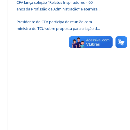
CFA lança coleção “Relatos Inspiradores – 60
de
anos da Profissão da Administração” e eterniza
pesquisa.
histórias que transformam o Brasil
Presidente do CFA participa de reunião com
ministro do TCU sobre proposta para criação de
associações dos Conselhos Federais