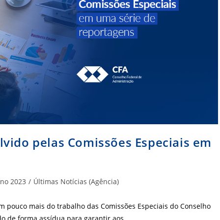
lvido pelas Comissões Especiais em
goria
no 2023
/
Últimas Notícias (Agência)
 pouco mais do trabalho das Comissões Especiais do Conselho
do de forma assídua para garantir aos…