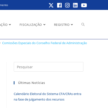
amento
Alternar
AÇÃO
FISCALIZAÇÃO
REGISTRO
tração
>
Comissões Especiais do Conselho Federal de Administração
pesquisa
Pressione
a
do
tecla
Últimas Notícias
“Esc”
para
Calendário Eleitoral do Sistema CFA/CRAs entra
fechar
site
na fase de julgamento dos recursos
o
painel