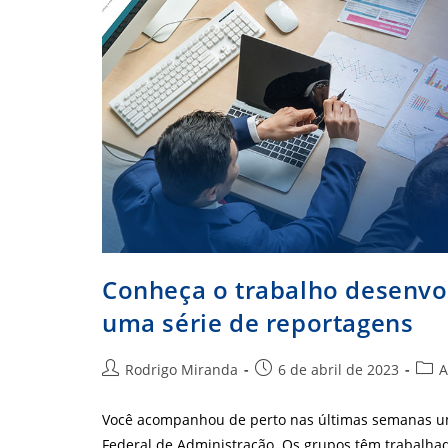
Conheça o trabalho desenvo
uma série de reportagens
Autor
Post
Cate
Rodrigo Miranda
6 de abril de 2023
A
do
publicado:
do
post:
post:
Você acompanhou de perto nas últimas semanas um
Federal de Administração. Os grupos têm trabalha