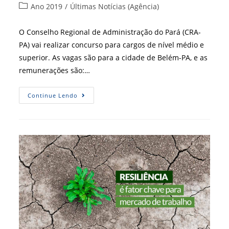
do
publicado:
Categoria
Ano 2019
/
Últimas Notícias (Agência)
post:
do
post:
O Conselho Regional de Administração do Pará (CRA-
PA) vai realizar concurso para cargos de nível médio e
superior. As vagas são para a cidade de Belém-PA, e as
remunerações são:…
Concurso
Continue Lendo
Pode
Acontecer
Ainda
Este
Ano