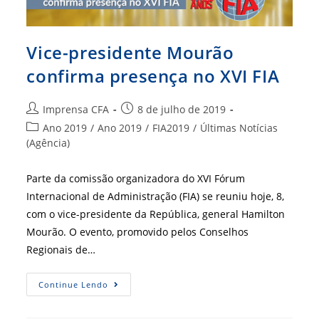
Vice-presidente Mourão
confirma presença no XVI FIA
Autor
Post
Imprensa CFA
8 de julho de 2019
do
publicado:
Categoria
Ano 2019
/
Ano 2019
/
FIA2019
/
Últimas Notícias
post:
do
(Agência)
post:
Parte da comissão organizadora do XVI Fórum
Internacional de Administração (FIA) se reuniu hoje, 8,
com o vice-presidente da República, general Hamilton
Mourão. O evento, promovido pelos Conselhos
Regionais de…
Vice-
Continue Lendo
Presidente
Mourão
Confirma