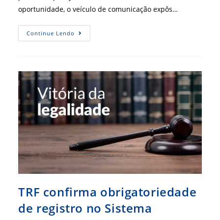
oportunidade, o veículo de comunicação expôs…
Mauro
Continue Lendo
Kreuz
Fala
Com
Jornal
O
Povo
Sobre
PEC
108
TRF confirma obrigatoriedade
de registro no Sistema