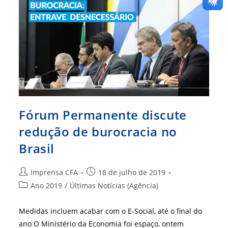
Desproteger
Você,
Cidadão!
Fórum Permanente discute
redução de burocracia no
Brasil
Autor
Post
Imprensa CFA
18 de julho de 2019
do
publicado:
Categoria
Ano 2019
/
Últimas Notícias (Agência)
post:
do
post:
Medidas incluem acabar com o E-Social, até o final do
ano O Ministério da Economia foi espaço, ontem