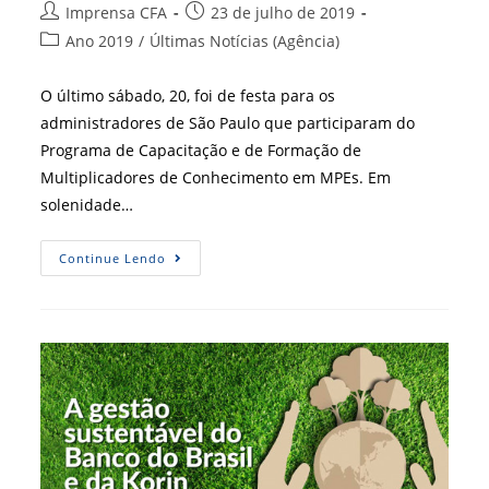
Autor
Post
Imprensa CFA
23 de julho de 2019
do
publicado:
Categoria
Ano 2019
/
Últimas Notícias (Agência)
post:
do
post:
O último sábado, 20, foi de festa para os
administradores de São Paulo que participaram do
Programa de Capacitação e de Formação de
Multiplicadores de Conhecimento em MPEs. Em
solenidade…
Capacitação
Continue Lendo
Em
MPEs:
Terceira
Fase
É
Encerrada
Com
Entrega
De
Certificados