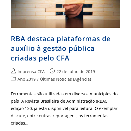
RBA destaca plataformas de
auxílio à gestão pública
criadas pelo CFA
Autor
Post
Imprensa CFA
22 de julho de 2019
do
publicado:
Categoria
Ano 2019
/
Últimas Notícias (Agência)
post:
do
post:
Ferramentas são utilizadas em diversos municípios do
país A Revista Brasileira de Administração (RBA),
edição 130, já está disponível para leitura. O exemplar
discute, entre outras reportagens, as ferramentas
criadas…