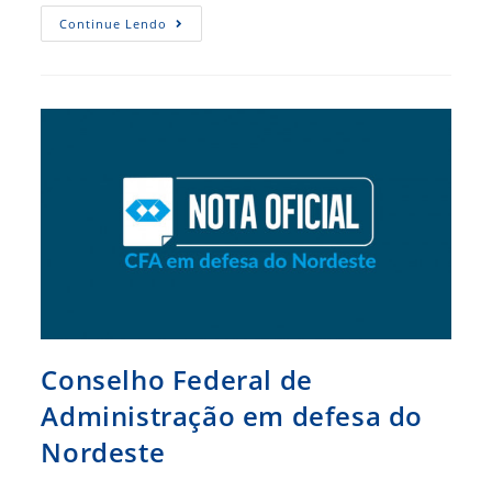
RBA
Continue Lendo
Destaca
Plataformas
De
Auxílio
À
Gestão
Pública
Criadas
Pelo
CFA
Conselho Federal de
Administração em defesa do
Nordeste