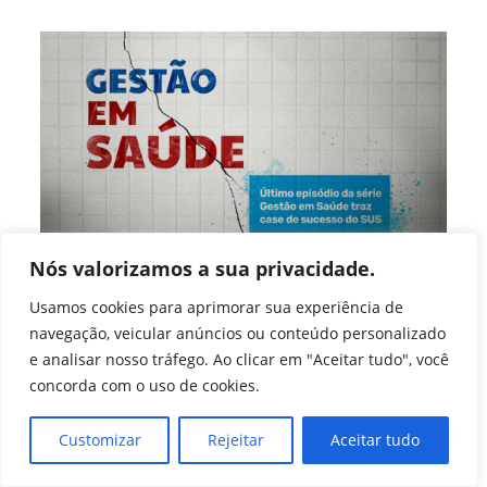
Presença
No
XVI
FIA
Nós valorizamos a sua privacidade.
Excelência no SUS
Usamos cookies para aprimorar sua experiência de
navegação, veicular anúncios ou conteúdo personalizado
Autor
Post
Imprensa CFA
5 de julho de 2019
e analisar nosso tráfego. Ao clicar em "Aceitar tudo", você
do
publicado:
Categoria
Ano 2019
/
Últimas Notícias (Agência)
concorda com o uso de cookies.
post:
do
post:
O Sistema Único de Saúde, SUS, é responsável pelo
Customizar
Rejeitar
Aceitar tudo
atendimento de cerca de 70% da população, segundo