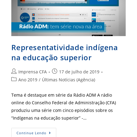
Representatividade indígena
na educação superior
Autor
Post
Imprensa CFA
17 de julho de 2019
do
publicado:
Categoria
Ano 2019
/
Últimas Notícias (Agência)
post:
do
post:
Tema é destaque em série da Rádio ADM A rádio
online do Conselho Federal de Administração (CFA)
produziu uma série com cinco episódios sobre os
“Indígenas na educação superior” -…
Representatividade
Continue Lendo