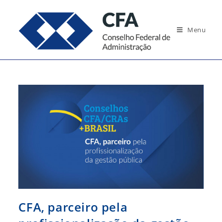
Ir
para
Menu
o
conteúdo
CFA, parceiro pela