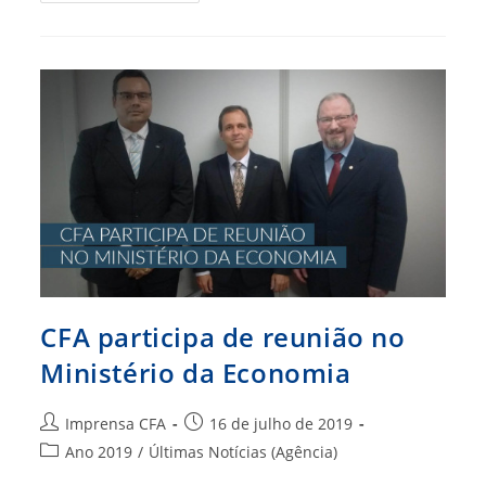
Indígena
Na
Educação
Superior
CFA participa de reunião no
Ministério da Economia
Autor
Post
Imprensa CFA
16 de julho de 2019
do
publicado:
Categoria
Ano 2019
/
Últimas Notícias (Agência)
post:
do