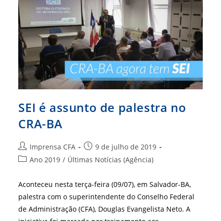
SEI é assunto de palestra no
CRA-BA
Autor
Post
Imprensa CFA
9 de julho de 2019
do
publicado:
Categoria
Ano 2019
/
Últimas Notícias (Agência)
post:
do
post:
Aconteceu nesta terça-feira (09/07), em Salvador-BA,
palestra com o superintendente do Conselho Federal
de Administração (CFA), Douglas Evangelista Neto. A