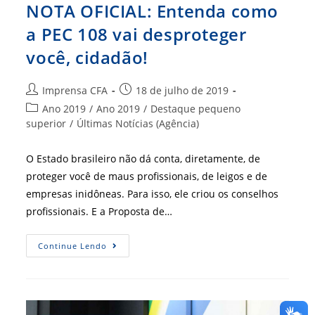
NOTA OFICIAL: Entenda como
a PEC 108 vai desproteger
você, cidadão!
Autor
Post
Imprensa CFA
18 de julho de 2019
do
publicado:
Categoria
Ano 2019
/
Ano 2019
/
Destaque pequeno
post:
do
superior
/
Últimas Notícias (Agência)
post:
O Estado brasileiro não dá conta, diretamente, de
proteger você de maus profissionais, de leigos e de
empresas inidôneas. Para isso, ele criou os conselhos
profissionais. E a Proposta de…
NOTA
Continue Lendo
OFICIAL:
Entenda
Como
A
PEC
108
Vai