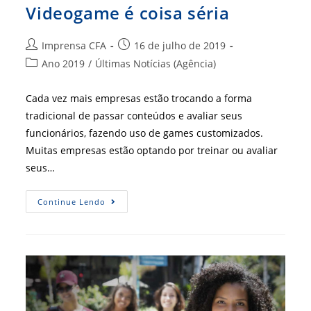
Videogame é coisa séria
Autor
Post
Imprensa CFA
16 de julho de 2019
do
publicado:
Categoria
Ano 2019
/
Últimas Notícias (Agência)
post:
do
post:
Cada vez mais empresas estão trocando a forma
tradicional de passar conteúdos e avaliar seus
funcionários, fazendo uso de games customizados.
Muitas empresas estão optando por treinar ou avaliar
seus…
Videogame
Continue Lendo
É
Coisa
Séria