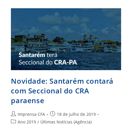
Importância
Do
Registro
Em
CRA
Novidade: Santarém contará
com Seccional do CRA
paraense
Autor
Post
Imprensa CFA
18 de julho de 2019
do
publicado:
Categoria
Ano 2019
/
Últimas Notícias (Agência)
post:
do