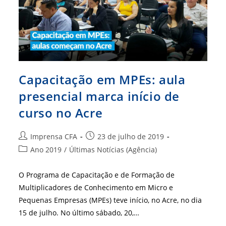
Capacitação em MPEs: aula
presencial marca início de
curso no Acre
Autor
Post
Imprensa CFA
23 de julho de 2019
do
publicado:
Categoria
Ano 2019
/
Últimas Notícias (Agência)
post:
do
post:
O Programa de Capacitação e de Formação de
Multiplicadores de Conhecimento em Micro e
Pequenas Empresas (MPEs) teve início, no Acre, no dia
15 de julho. No último sábado, 20,…