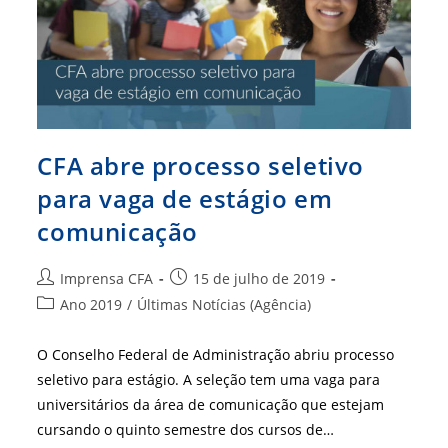
CFA abre processo seletivo
para vaga de estágio em
comunicação
Autor
Post
Imprensa CFA
15 de julho de 2019
do
publicado:
Categoria
Ano 2019
/
Últimas Notícias (Agência)
post:
do
post:
O Conselho Federal de Administração abriu processo
seletivo para estágio. A seleção tem uma vaga para
universitários da área de comunicação que estejam
cursando o quinto semestre dos cursos de…