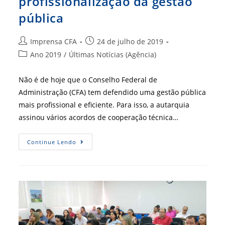
profissionalização da gestão
pública
Autor
Post
Imprensa CFA
24 de julho de 2019
do
publicado:
Categoria
Ano 2019
/
Últimas Notícias (Agência)
post:
do
post:
Não é de hoje que o Conselho Federal de
Administração (CFA) tem defendido uma gestão pública
mais profissional e eficiente. Para isso, a autarquia
assinou vários acordos de cooperação técnica…
CFA,
Continue Lendo
Parceiro
Pela
Profissionalização
Da
Gestão
Pública