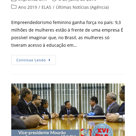
do
publicado:
Categoria
Ano 2019
/
ELAS
/
Últimas Notícias (Agência)
post:
do
post:
Empreendedorismo feminino ganha força no país: 9,3
milhões de mulheres estão à frente de uma empresa É
possível imaginar que, no Brasil, as mulheres só
tiveram acesso à educação em…
Mulheres
Continue Lendo
De
Negócios