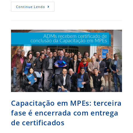
Capacitação
Continue Lendo
Em
MPEs:
Aula
Presencial
Marca
Início
De
Curso
No
Acre
Capacitação em MPEs: terceira
fase é encerrada com entrega
de certificados