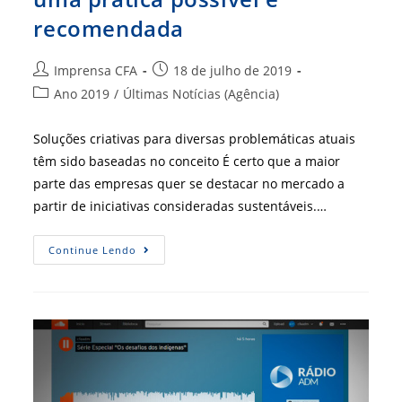
recomendada
Autor
Post
Imprensa CFA
18 de julho de 2019
do
publicado:
Categoria
Ano 2019
/
Últimas Notícias (Agência)
post:
do
post:
Soluções criativas para diversas problemáticas atuais
têm sido baseadas no conceito É certo que a maior
parte das empresas quer se destacar no mercado a
partir de iniciativas consideradas sustentáveis.…
Gestão
Continue Lendo
Da
Sustentabilidade
É
Uma
Prática
Possível
E
Recomendada