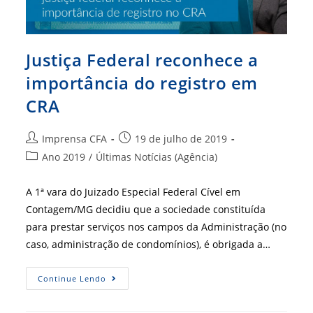
Justiça Federal reconhece a
importância do registro em
CRA
Autor
Post
Imprensa CFA
19 de julho de 2019
do
publicado:
Categoria
Ano 2019
/
Últimas Notícias (Agência)
post:
do
post:
A 1ª vara do Juizado Especial Federal Cível em
Contagem/MG decidiu que a sociedade constituída
para prestar serviços nos campos da Administração (no
caso, administração de condomínios), é obrigada a…
Justiça
Continue Lendo
Federal
Reconhece
A