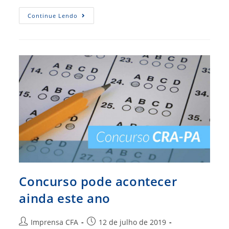
CFA
Continue Lendo
Abre
Processo
Seletivo
Para
Vaga
De
Estágio
Em
Comunicação
Concurso pode acontecer
ainda este ano
Autor
Post
Imprensa CFA
12 de julho de 2019