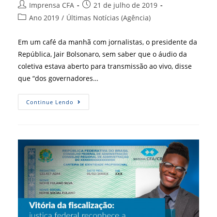
Autor
Post
Imprensa CFA
21 de julho de 2019
do
publicado:
Categoria
Ano 2019
/
Últimas Notícias (Agência)
post:
do
post:
Em um café da manhã com jornalistas, o presidente da
República, Jair Bolsonaro, sem saber que o áudio da
coletiva estava aberto para transmissão ao vivo, disse
que “dos governadores…
Conselho
Continue Lendo
Federal
De
Administração
Em
Defesa
Do
Nordeste