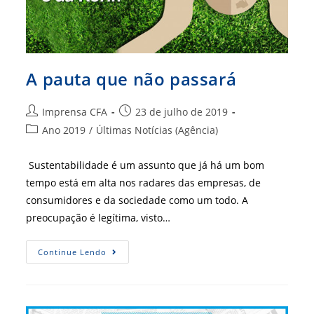
A pauta que não passará
Autor
Post
Imprensa CFA
23 de julho de 2019
do
publicado:
Categoria
Ano 2019
/
Últimas Notícias (Agência)
post:
do
post:
Sustentabilidade é um assunto que já há um bom
tempo está em alta nos radares das empresas, de
consumidores e da sociedade como um todo. A
preocupação é legítima, visto…
A
Continue Lendo
Pauta
Que
Não
Passará