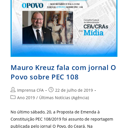
Mauro Kreuz fala com jornal O
Povo sobre PEC 108
Autor
Post
Imprensa CFA
22 de julho de 2019
do
publicado:
Categoria
Ano 2019
/
Últimas Notícias (Agência)
post:
do
post:
No último sábado, 20, a Proposta de Emenda à
Constituição PEC 108/2019 foi assunto de reportagem
publicada pelo jornal O Povo, do Ceará. Na