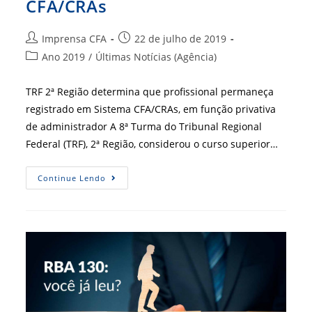
CFA/CRAs
Autor
Post
Imprensa CFA
22 de julho de 2019
do
publicado:
Categoria
Ano 2019
/
Últimas Notícias (Agência)
post:
do
post:
TRF 2ª Região determina que profissional permaneça
registrado em Sistema CFA/CRAs, em função privativa
de administrador A 8ª Turma do Tribunal Regional
Federal (TRF), 2ª Região, considerou o curso superior…
TRF
Continue Lendo
Confirma
Obrigatoriedade
De
Registro
No
Sistema
CFA/CRAs