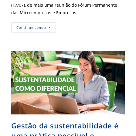
(17/07), de mais uma reunião do Fórum Permanente
das Microempresas e Empresas…
Fórum
Continue Lendo
Permanente
Discute
Redução
De
Burocracia
No
Brasil
Gestão da sustentabilidade é
uma prática possível e