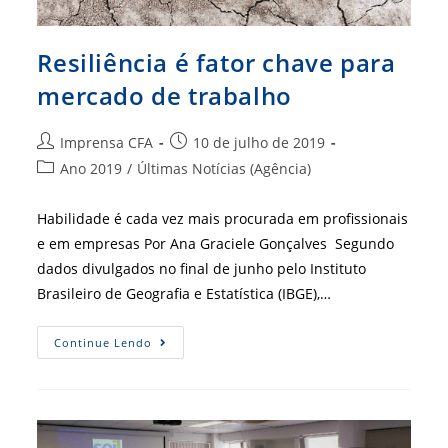
Resiliência é fator chave para
mercado de trabalho
Autor
Post
Imprensa CFA
10 de julho de 2019
do
publicado:
Categoria
Ano 2019
/
Últimas Notícias (Agência)
post:
do
post:
Habilidade é cada vez mais procurada em profissionais
e em empresas Por Ana Graciele Gonçalves Segundo
dados divulgados no final de junho pelo Instituto
Brasileiro de Geografia e Estatística (IBGE),…
Resiliência
Continue Lendo
É
Fator
Chave
Para
Mercado
De
Trabalho