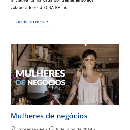
iniciativa foi marcada por treinamento aos
colaboradores do CRA-BA, no…
SEI
Continue Lendo
É
Assunto
De
Palestra
No
CRA-
BA
Mulheres de negócios
Autor
Post
Imprensa CFA
8 de julho de 2019