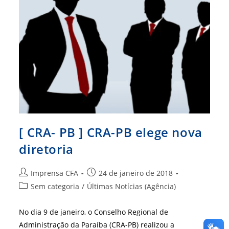
[ CRA- PB ] CRA-PB elege nova
diretoria
Autor
Post
Imprensa CFA
24 de janeiro de 2018
do
publicado:
Categoria
Sem categoria
/
Últimas Notícias (Agência)
post:
do
post:
No dia 9 de janeiro, o Conselho Regional de
Administração da Paraíba (CRA-PB) realizou a