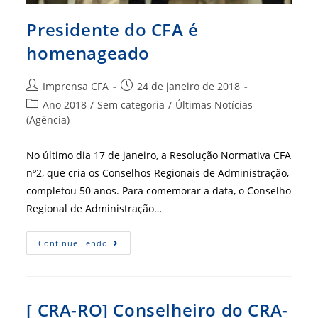
Presidente do CFA é
homenageado
Autor
Post
Imprensa CFA
24 de janeiro de 2018
do
publicado:
Categoria
Ano 2018
/
Sem categoria
/
Últimas Notícias
post:
do
(Agência)
post:
No último dia 17 de janeiro, a Resolução Normativa CFA
nº2, que cria os Conselhos Regionais de Administração,
completou 50 anos. Para comemorar a data, o Conselho
Regional de Administração…
Presidente
Continue Lendo
Do
CFA
É
Homenageado
[ CRA-RO] Conselheiro do CRA-