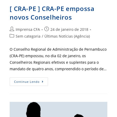
[ CRA-PE ] CRA-PE empossa
novos Conselheiros
Autor
Post
Imprensa CFA
24 de janeiro de 2018
do
publicado:
Categoria
Sem categoria
/
Últimas Notícias (Agência)
post:
do
post:
O Conselho Regional de Administração de Pernambuco
(CRA-PE) empossou, no dia 02 de janeiro, os
Conselheiros Regionais efetivos e suplentes para o
mandato de quatro anos, compreendido o período de…
[
Continue Lendo
CRA-
PE
]
CRA-
PE
Empossa
Novos
Conselheiros