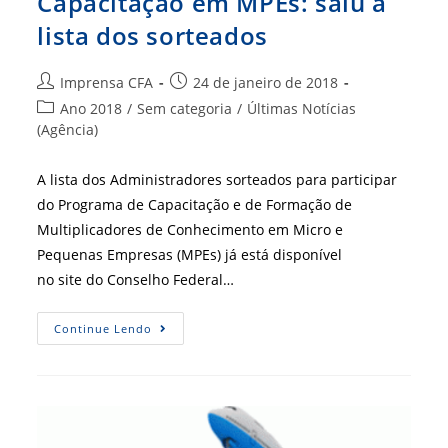
Capacitação em MPEs: saiu a
lista dos sorteados
Autor
Post
Imprensa CFA
24 de janeiro de 2018
do
publicado:
Categoria
Ano 2018
/
Sem categoria
/
Últimas Notícias
post:
do
(Agência)
post:
A lista dos Administradores sorteados para participar
do Programa de Capacitação e de Formação de
Multiplicadores de Conhecimento em Micro e
Pequenas Empresas (MPEs) já está disponível
no site do Conselho Federal…
Capacitação
Continue Lendo
Em
MPEs:
Saiu
A
Lista
Dos
Sorteados