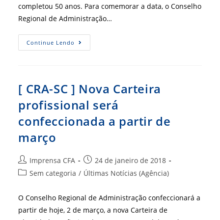
completou 50 anos. Para comemorar a data, o Conselho
Regional de Administração…
Presidente
Continue Lendo
Do
CFA
É
Homenageado
Em
Solenidade
[ CRA-SC ] Nova Carteira
Que
Marca
profissional será
Os
50
confeccionada a partir de
Anos
Do
CRA-
março
RJ
Autor
Post
Imprensa CFA
24 de janeiro de 2018
do
publicado:
Categoria
Sem categoria
/
Últimas Notícias (Agência)
post:
do
post:
O Conselho Regional de Administração confeccionará a
partir de hoje, 2 de março, a nova Carteira de