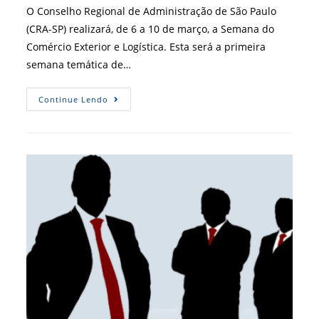
post:
O Conselho Regional de Administração de São Paulo
(CRA-SP) realizará, de 6 a 10 de março, a Semana do
Comércio Exterior e Logística. Esta será a primeira
semana temática de…
[
Continue Lendo
CRA-
SP
]
Vem
Aí
A
Semana
Do
Comércio
Exterior
E
Logística
Do
CRA-
SP