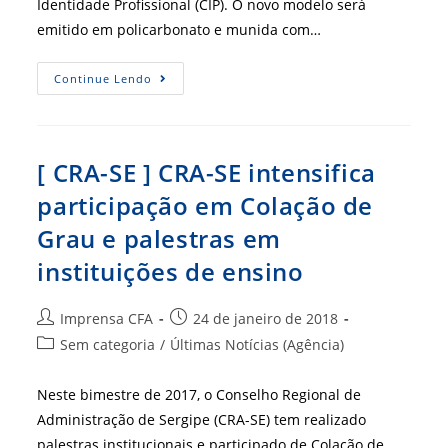
Identidade Profissional (CIP). O novo modelo será
emitido em policarbonato e munida com…
[
Continue Lendo
CRA-
SC
]
Nova
Carteira
Profissional
[ CRA-SE ] CRA-SE intensifica
Será
Confeccionada
participação em Colação de
A
Partir
Grau e palestras em
De
Março
instituições de ensino
Autor
Post
Imprensa CFA
24 de janeiro de 2018
do
publicado:
Categoria
Sem categoria
/
Últimas Notícias (Agência)
post:
do
post:
Neste bimestre de 2017, o Conselho Regional de
Administração de Sergipe (CRA-SE) tem realizado
palestras institucionais e participado de Colação de