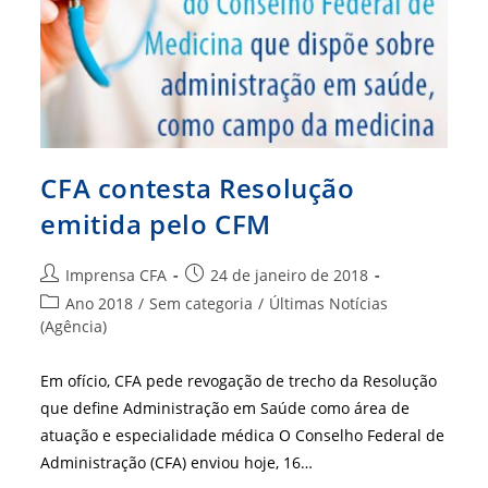
CFA contesta Resolução
emitida pelo CFM
Autor
Post
Imprensa CFA
24 de janeiro de 2018
do
publicado:
Categoria
Ano 2018
/
Sem categoria
/
Últimas Notícias
post:
do
(Agência)
post:
Em ofício, CFA pede revogação de trecho da Resolução
que define Administração em Saúde como área de
atuação e especialidade médica O Conselho Federal de
Administração (CFA) enviou hoje, 16…