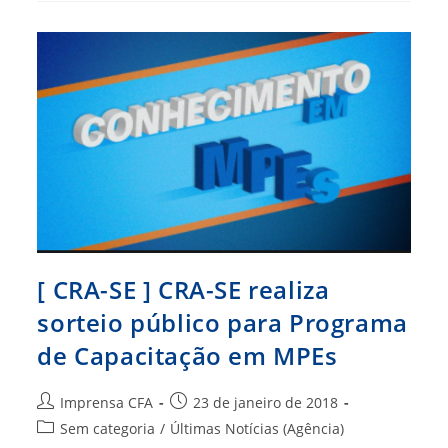
[ CRA-SE ] CRA-SE realiza
sorteio público para Programa
de Capacitação em MPEs
Autor
Post
Imprensa CFA
23 de janeiro de 2018
do
publicado:
Categoria
Sem categoria
/
Últimas Notícias (Agência)
post: