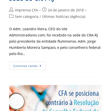
Autor
Post
Imprensa CFA
24 de janeiro de 2018
do
publicado:
Categoria
Sem categoria
/
Últimas Notícias (Agência)
post:
do
post:
O Adm. Leandro Vieira, CEO do site
Administradores.com, foi recebido na sede do CRA-RJ
pelo presidente da entidade fluminense, Adm. Jorge
Humberto Moreira Sampaio, e pelo conselheiro federal
pelo Rio…
[
Continue Lendo
CRA-
RJ
]
CEO
Do
Administradores.com
Visita
Sede
Do
CRA-
RJ