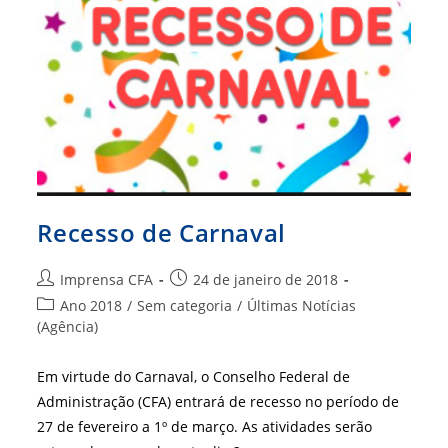
Distrito
Federal
Recesso de Carnaval
Autor
Post
Imprensa CFA
24 de janeiro de 2018
do
publicado:
Categoria
Ano 2018
/
Sem categoria
/
Últimas Notícias
post:
do
(Agência)
post:
Em virtude do Carnaval, o Conselho Federal de
Administração (CFA) entrará de recesso no período de
27 de fevereiro a 1º de março. As atividades serão