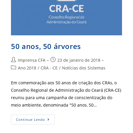
50 anos, 50 árvores
Autor
Post
Imprensa CFA
23 de janeiro de 2018
do
publicado:
Categoria
Ano 2018
/
CRA - CE
/
Notícias dos Sistemas
post:
do
post:
Em comemoração aos 50 anos de criação dos CRAs, o
Conselho Regional de Administração do Ceará (CRA-CE)
reuniu para uma campanha de conscientização do
meio ambiente, denominada "50 anos, 50…
50
Continue Lendo
Anos,
50
Árvores