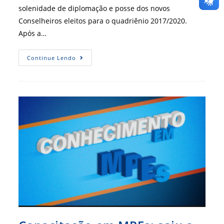
solenidade de diplomação e posse dos novos
Conselheiros eleitos para o quadriênio 2017/2020.
Após a…
[
Continue Lendo
CRA-
PB
]
CRA-
PB
Elege
Nova
Diretoria