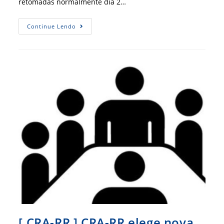
retomadas normalmente dia 2…
Recesso
Continue Lendo
De
Carnaval
[ CRA-RR ] CRA-RR elege nova