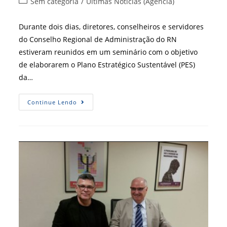
Categoria
Sem categoria
/
Últimas Notícias (Agência)
post:
do
post:
Durante dois dias, diretores, conselheiros e servidores
do Conselho Regional de Administração do RN
estiveram reunidos em um seminário com o objetivo
de elaborarem o Plano Estratégico Sustentável (PES)
da…
[CRA-
Continue Lendo
RN]
Plano
Estratégico
Do
CRA-
RN
Propõe
Práticas
De
Sustentabilidade