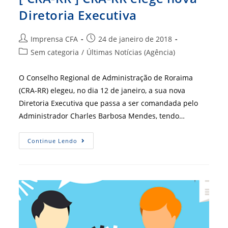
Diretoria Executiva
Autor
Post
Imprensa CFA
24 de janeiro de 2018
do
publicado:
Categoria
Sem categoria
/
Últimas Notícias (Agência)
post:
do
post:
O Conselho Regional de Administração de Roraima
(CRA-RR) elegeu, no dia 12 de janeiro, a sua nova
Diretoria Executiva que passa a ser comandada pelo
Administrador Charles Barbosa Mendes, tendo…
[
Continue Lendo
CRA-
RR
]
CRA-
RR
Elege
Nova
Diretoria
Executiva