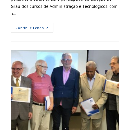
Grau dos cursos de Administração e Tecnológicos, com
a…
[
Continue Lendo
CRA-
SE
]
CRA-
SE
Intensifica
Participação
Em
Colação
De
Grau
E
Palestras
Em
Instituições
De
Ensino