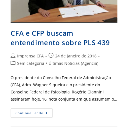
CFA e CFP buscam
entendimento sobre PLS 439
Autor
Post
Imprensa CFA
24 de janeiro de 2018
do
publicado:
Categoria
Sem categoria
/
Últimas Notícias (Agência)
post:
do
post:
O presidente do Conselho Federal de Administração
(CFA), Adm. Wagner Siqueira e o presidente do
Conselho Federal de Psicologia, Rogério Giannini
assinaram hoje, 16, nota conjunta em que assumem o…
CFA
Continue Lendo
E
CFP
Buscam