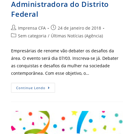
Administradora do Distrito
Manhã
No
Corecon-
Federal
RO
Autor
Post
Imprensa CFA
24 de janeiro de 2018
do
publicado:
Categoria
Sem categoria
/
Últimas Notícias (Agência)
post:
do
post:
Empresárias de renome vão debater os desafios da
área. O evento será dia 07/03. Inscreva-se já. Debater
as conquistas e desafios da mulher na sociedade
contemporânea. Com esse objetivo, o…
[
Continue Lendo
CRA-
DF
]
4º
Encontro
Da
Mulher
Empresária
E
Administradora
Do