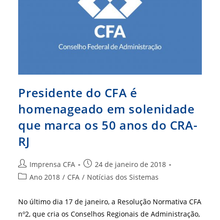
Itinerante”
Presidente do CFA é
homenageado em solenidade
que marca os 50 anos do CRA-
RJ
Autor
Post
Imprensa CFA
24 de janeiro de 2018
do
publicado:
Categoria
Ano 2018
/
CFA
/
Notícias dos Sistemas
post:
do
post:
No último dia 17 de janeiro, a Resolução Normativa CFA
nº2, que cria os Conselhos Regionais de Administração,