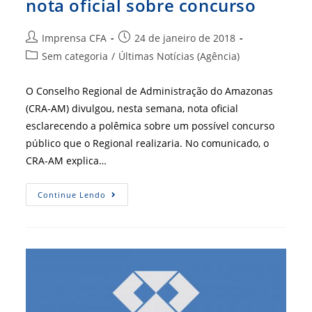
nota oficial sobre concurso
Autor
Post
Imprensa CFA
24 de janeiro de 2018
do
publicado:
Categoria
Sem categoria
/
Últimas Notícias (Agência)
post:
do
post:
O Conselho Regional de Administração do Amazonas
(CRA-AM) divulgou, nesta semana, nota oficial
esclarecendo a polêmica sobre um possível concurso
público que o Regional realizaria. No comunicado, o
CRA-AM explica…
[
Continue Lendo
CRA-
AM
]
CRA-
AM
Divulga
Nota
Oficial
Sobre
Concurso