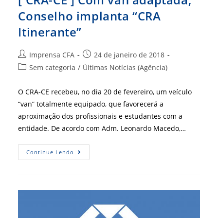
Conselho implanta “CRA
Itinerante”
Autor
Post
Imprensa CFA
24 de janeiro de 2018
do
publicado:
Categoria
Sem categoria
/
Últimas Notícias (Agência)
post:
do
post:
O CRA-CE recebeu, no dia 20 de fevereiro, um veículo
“van” totalmente equipado, que favorecerá a
aproximação dos profissionais e estudantes com a
entidade. De acordo com Adm. Leonardo Macedo,…
[
Continue Lendo
CRA-
CE
]
Com
Van
Adaptada,
Conselho
Implanta
“CRA