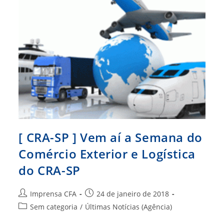
[ CRA-SP ] Vem aí a Semana do
Comércio Exterior e Logística
do CRA-SP
Autor
Post
Imprensa CFA
24 de janeiro de 2018
do
publicado:
Categoria
Sem categoria
/
Últimas Notícias (Agência)
post:
do