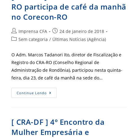
RO participa de café da manhã
no Corecon-RO
Autor
Post
Imprensa CFA
24 de janeiro de 2018
do
publicado:
Categoria
Sem categoria
/
Últimas Notícias (Agência)
post:
do
post:
O Adm. Marcos Tadanori Ito, diretor de Fiscalização e
Registro do CRA-RO (Conselho Regional de
Administração de Rondônia), participou nesta quinta-
feira, dia 23, de café da manhã na sede do…
[
Continue Lendo
CRA-
RO]
Conselheiro
Do
CRA-
RO
[ CRA-DF ] 4º Encontro da
Participa
De
Mulher Empresária e
Café
Da