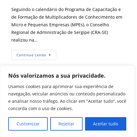
do
post:
Seguindo o calendário do Programa de Capacitação e
de Formação de Multiplicadores de Conhecimento em
Micro e Pequenas Empresas (MPEs), o Conselho
Regional de Administração de Sergipe (CRA-SE)
realizou na…
[
Continue Lendo
CRA-
SE
]
CRA-
Nós valorizamos a sua privacidade.
SE
Realiza
Sorteio
Usamos cookies para aprimorar sua experiência de
Público
Para
navegação, veicular anúncios ou conteúdo personalizado
Programa
e analisar nosso tráfego. Ao clicar em "Aceitar tudo", você
De
Capacitação
concorda com o uso de cookies.
Em
MPEs
Customizar
Rejeitar
Aceitar tudo