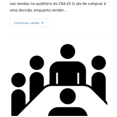
nas vendas no auditório do CRA-ES O ato de comprar é
uma decisão, enquanto vender…
[
Continue Lendo
CRA-
ES
]
Bom
Uso
De
Processos
Mentais
Podem
Decidir
Compra