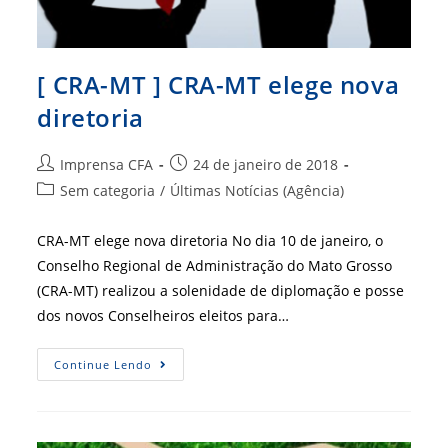
[ CRA-MT ] CRA-MT elege nova
diretoria
Autor
Post
Imprensa CFA
24 de janeiro de 2018
do
publicado:
Categoria
Sem categoria
/
Últimas Notícias (Agência)
post:
do
post:
CRA-MT elege nova diretoria No dia 10 de janeiro, o
Conselho Regional de Administração do Mato Grosso
(CRA-MT) realizou a solenidade de diplomação e posse
dos novos Conselheiros eleitos para…
[
Continue Lendo
CRA-
MT
]
CRA-
MT