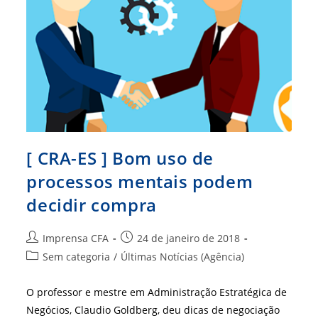
[ CRA-ES ] Bom uso de
processos mentais podem
decidir compra
Autor
Post
Imprensa CFA
24 de janeiro de 2018
do
publicado:
Categoria
Sem categoria
/
Últimas Notícias (Agência)
post:
do
post:
O professor e mestre em Administração Estratégica de
Negócios, Claudio Goldberg, deu dicas de negociação