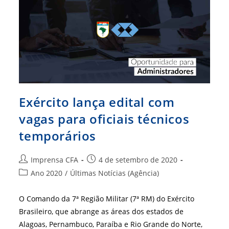
Exército lança edital com
vagas para oficiais técnicos
temporários
Autor
Post
Imprensa CFA
4 de setembro de 2020
do
publicado:
Categoria
Ano 2020
/
Últimas Notícias (Agência)
post:
do
post:
O Comando da 7ª Região Militar (7ª RM) do Exército
Brasileiro, que abrange as áreas dos estados de
Alagoas, Pernambuco, Paraíba e Rio Grande do Norte,