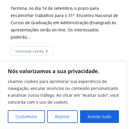
post:
Termina, no dia 14 de setembro, o prazo para
encaminhar trabalhos para o 31º Encontro Nacional de
Cursos de Graduação em Administração (Enangrad) As
apresentações serão on-line. Os interessados
poderão…
Chamada
Continue Lendo
De
Trabalhos
Do
Enangrad
Nós valorizamos a sua privacidade.
Termina
Em
14/09
Usamos cookies para aprimorar sua experiência de
navegação, veicular anúncios ou conteúdo personalizado
e analisar nosso tráfego. Ao clicar em "Aceitar tudo", você
concorda com o uso de cookies.
Customizar
Rejeitar
Aceitar tudo