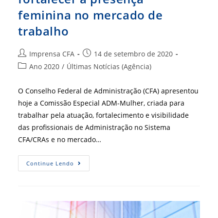
feminina no mercado de
trabalho
Autor
Post
Imprensa CFA
14 de setembro de 2020
do
publicado:
Categoria
Ano 2020
/
Últimas Notícias (Agência)
post:
do
post:
O Conselho Federal de Administração (CFA) apresentou
hoje a Comissão Especial ADM-Mulher, criada para
trabalhar pela atuação, fortalecimento e visibilidade
das profissionais de Administração no Sistema
CFA/CRAs e no mercado…
CFA
Continue Lendo
Lança
Comissão
Para
Fortalecer
A
Presença
Feminina
No