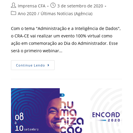
Autor
Post
Imprensa CFA
3 de setembro de 2020
do
publicado:
Categoria
Ano 2020
/
Últimas Notícias (Agência)
post:
do
post:
Com o tema "Administração e a Inteligência de Dados",
o CRA-CE vai realizar um evento 100% virtual como
ação em comemoração ao Dia do Administrador. Esse
será o primeiro webinar…
Webinar
Continue Lendo
“Administração
E
A
Inteligência
De
Dados”