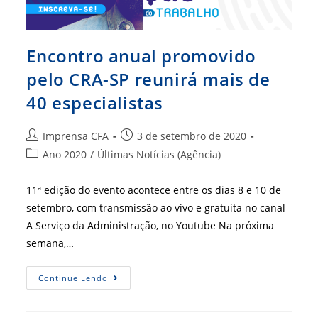
Encontro anual promovido
pelo CRA-SP reunirá mais de
40 especialistas
Autor
Post
Imprensa CFA
3 de setembro de 2020
do
publicado:
Categoria
Ano 2020
/
Últimas Notícias (Agência)
post:
do
post:
11ª edição do evento acontece entre os dias 8 e 10 de
setembro, com transmissão ao vivo e gratuita no canal
A Serviço da Administração, no Youtube Na próxima
semana,…
Encontro
Continue Lendo
Anual
Promovido
Pelo
CRA-