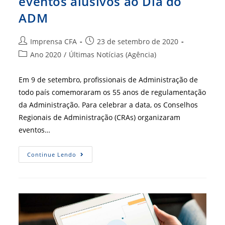
eventos alusivos ao Dia do
ADM
Autor
Post
Imprensa CFA
23 de setembro de 2020
do
publicado:
Categoria
Ano 2020
/
Últimas Notícias (Agência)
post:
do
post:
Em 9 de setembro, profissionais de Administração de
todo país comemoraram os 55 anos de regulamentação
da Administração. Para celebrar a data, os Conselhos
Regionais de Administração (CRAs) organizaram
eventos…
Presidente
Continue Lendo
Do
CFA
Participa
De
Eventos
Alusivos
Ao
Dia
Do
ADM