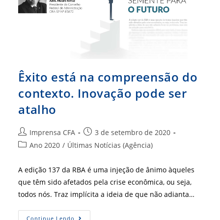
Êxito está na compreensão do
contexto. Inovação pode ser
atalho
Autor
Post
Imprensa CFA
3 de setembro de 2020
do
publicado:
Categoria
Ano 2020
/
Últimas Notícias (Agência)
post:
do
post:
A edição 137 da RBA é uma injeção de ânimo àqueles
que têm sido afetados pela crise econômica, ou seja,
todos nós. Traz implícita a ideia de que não adianta…
Êxito
Continue Lendo