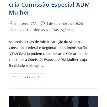
cria Comissão Especial ADM
Mulher
Autor
Post
Imprensa CFA
4 de setembro de 2020
do
publicado:
Categoria
Ano 2020
/
Últimas Notícias (Agência)
post:
do
post:
As profissionais de Administração do Sistema
Conselhos Federal e Regionais de Administração
(CFA/CRAs) já podem comemorar: o CFA acaba de
constituir a Comissão Especial ADM Mulher, cuja
finalidade é planejar,…
Participação
Continue Lendo
Feminina
–
CFA
Cria
Comissão
Especial
ADM
Mulher