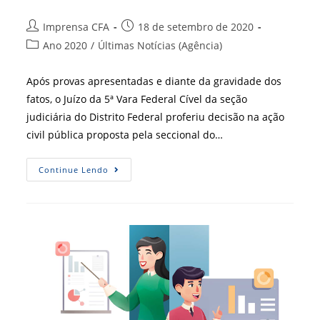
Autor
Post
Imprensa CFA
18 de setembro de 2020
do
publicado:
Categoria
Ano 2020
/
Últimas Notícias (Agência)
post:
do
post:
Após provas apresentadas e diante da gravidade dos
fatos, o Juízo da 5ª Vara Federal Cível da seção
judiciária do Distrito Federal proferiu decisão na ação
civil pública proposta pela seccional do…
Vitória
Continue Lendo
Na
Justiça
É
Fruto
Do
Trabalho
Da
Fiscalização
Do
CRA-
DF
E
OAB-
DF