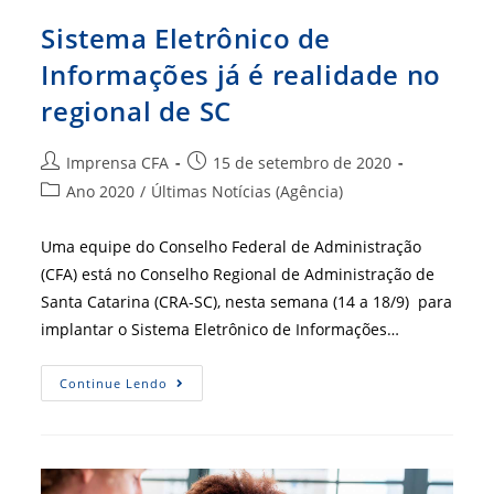
Sistema Eletrônico de
Informações já é realidade no
regional de SC
Autor
Post
Imprensa CFA
15 de setembro de 2020
do
publicado:
Categoria
Ano 2020
/
Últimas Notícias (Agência)
post:
do
post:
Uma equipe do Conselho Federal de Administração
(CFA) está no Conselho Regional de Administração de
Santa Catarina (CRA-SC), nesta semana (14 a 18/9) para
implantar o Sistema Eletrônico de Informações…
Sistema
Continue Lendo
Eletrônico
De
Informações
Já
É
Realidade
No