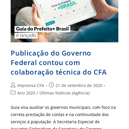
Publicação do Governo
Federal contou com
colaboração técnica do CFA
Autor
Post
Imprensa CFA
21 de setembro de 2020
do
publicado:
Categoria
Ano 2020
/
Últimas Notícias (Agência)
post:
do
post:
Guia visa auxiliar os governos municipais, com foco na
correta prestação de contas e na continuidade dos
serviços à população A Secretaria Especial de
Assuntos Federativos da Secretaria de Governo…