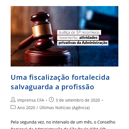
SP
Reunirá
Mais
De
40
Especialistas
Uma fiscalização fortalecida
salvaguarda a profissão
Autor
Post
Imprensa CFA
3 de setembro de 2020
do
publicado:
Categoria
Ano 2020
/
Últimas Notícias (Agência)
post:
do
post:
Pela segunda vez, no intervalo de um mês, o Conselho