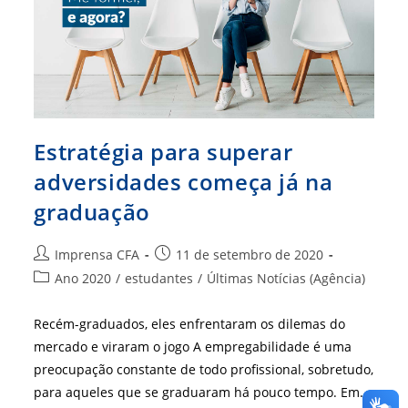
Estratégia para superar
adversidades começa já na
graduação
Autor
Post
Imprensa CFA
11 de setembro de 2020
do
publicado:
Categoria
Ano 2020
/
estudantes
/
Últimas Notícias (Agência)
post:
do
post:
Recém-graduados, eles enfrentaram os dilemas do
mercado e viraram o jogo A empregabilidade é uma
preocupação constante de todo profissional, sobretudo,
para aqueles que se graduaram há pouco tempo. Em…