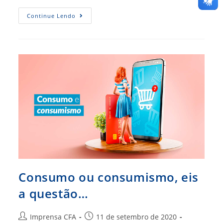
Estratégia
Continue Lendo
Para
Superar
Adversidades
Começa
Já
Na
Graduação
Consumo ou consumismo, eis
a questão…
Autor
Post
Imprensa CFA
11 de setembro de 2020