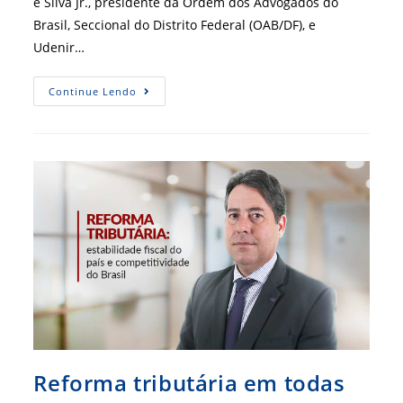
e Silva Jr., presidente da Ordem dos Advogados do
Brasil, Seccional do Distrito Federal (OAB/DF), e
Udenir…
CRA-
Continue Lendo
DF
E
OAB-
DF
Protocolam
Ação
Civil
Pública
Junto
Ao
TRF1
Reforma tributária em todas