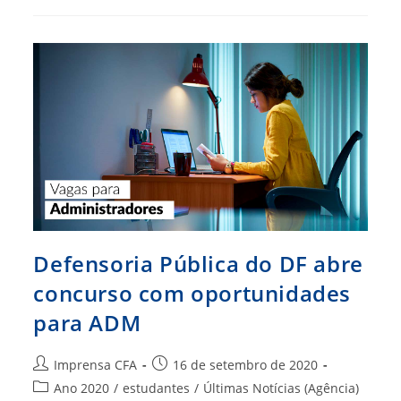
De
Pessoas
Mais
Uma
Vez
Em
Alta
Defensoria Pública do DF abre
concurso com oportunidades
para ADM
Autor
Post
Imprensa CFA
16 de setembro de 2020
do
publicado:
Categoria
Ano 2020
/
estudantes
/
Últimas Notícias (Agência)