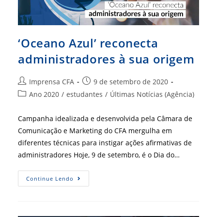
‘Oceano Azul’ reconecta
administradores à sua origem
Autor
Post
Imprensa CFA
9 de setembro de 2020
do
publicado:
Categoria
Ano 2020
/
estudantes
/
Últimas Notícias (Agência)
post:
do
post:
Campanha idealizada e desenvolvida pela Câmara de
Comunicação e Marketing do CFA mergulha em
diferentes técnicas para instigar ações afirmativas de
administradores Hoje, 9 de setembro, é o Dia do…
‘Oceano
Continue Lendo
Azul’
Reconecta
Administradores
À
Sua