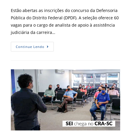
post:
do
post:
Estão abertas as inscrições do concurso da Defensoria
Pública do Distrito Federal (DPDF). A seleção oferece 60
vagas para o cargo de analista de apoio à assistência
judiciária da carreira…
Defensoria
Continue Lendo
Pública
Do
DF
Abre
Concurso
Com
Oportunidades
Para
ADM