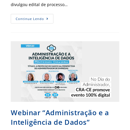
divulgou edital de processo…
Exército
Continue Lendo
Lança
Edital
Com
Vagas
Para
Oficiais
Técnicos
Temporários
Webinar “Administração e a
Inteligência de Dados”