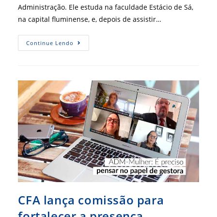
Administração. Ele estuda na faculdade Estácio de Sá,
na capital fluminense, e, depois de assistir…
Registro
Continue Lendo
É
Gratuito
Para
Alunos
De
Administração
E
Cursos
Conexos
CFA lança comissão para
fortalecer a presença