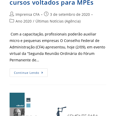
cursos voltados para MPEs
Autor
Post
Imprensa CFA
3 de setembro de 2020
do
publicado:
Categoria
Ano 2020
/
Últimas Notícias (Agência)
post:
do
post:
Com a capacitação, profissionais poderão auxiliar
micro e pequenas empresas O Conselho Federal de
Administração (CFA) apresentou, hoje (2/09), em evento
virtual da “Segunda Reunião Ordinária do Fórum
Permanente de…
CFA
Continue Lendo
Apresenta
Ações
De
Cursos
Voltados
Para
MPEs