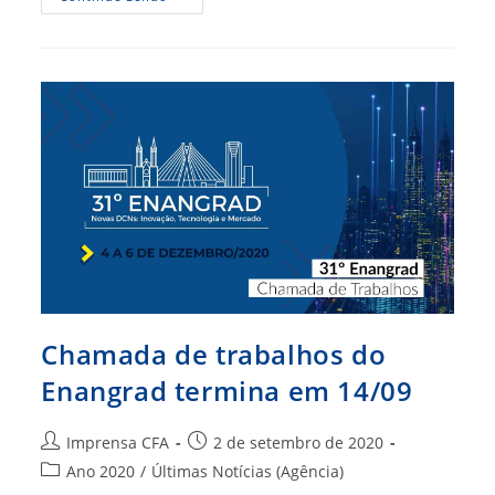
Está
Na
Compreensão
Do
Contexto.
Inovação
Pode
Ser
Atalho
Chamada de trabalhos do
Enangrad termina em 14/09
Autor
Post
Imprensa CFA
2 de setembro de 2020
do
publicado:
Categoria
Ano 2020
/
Últimas Notícias (Agência)
post:
do