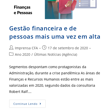
Gestão financeira e de
pessoas mais uma vez em alta
Autor
Post
Imprensa CFA
17 de setembro de 2020
do
publicado:
Categoria
Ano 2020
/
Últimas Notícias (Agência)
post:
do
post:
Segmentos despontam como protagonistas da
Administração, durante a crise pandêmica As áreas de
Finanças e Recursos Humanos estão entre as mais
valorizadas em 2020, segundo dados da consultoria
Robert Ralf.…
Gestão
Continue Lendo
Financeira
E