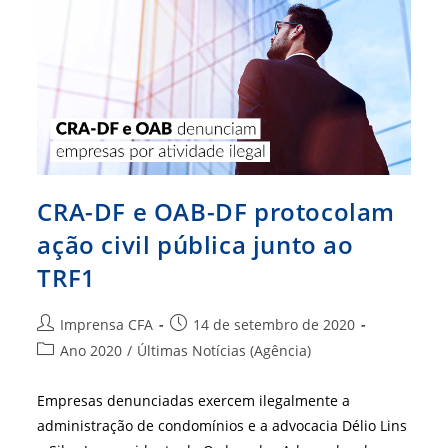
Mercado
De
Trabalho
CRA-DF e OAB-DF protocolam
ação civil pública junto ao
TRF1
Autor
Post
Imprensa CFA
14 de setembro de 2020
do
publicado:
Categoria
Ano 2020
/
Últimas Notícias (Agência)
post:
do
post:
Empresas denunciadas exercem ilegalmente a
administração de condomínios e a advocacia Délio Lins