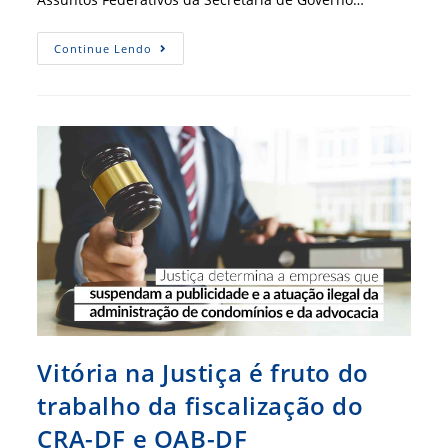
Publicação
Continue Lendo
Do
Governo
Federal
Contou
Com
Colaboração
Técnica
Do
CFA
Vitória na Justiça é fruto do
trabalho da fiscalização do
CRA-DF e OAB-DF