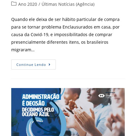
do
publicado:
Categoria
Ano 2020
/
Últimas Notícias (Agência)
post:
do
post:
Quando ele deixa de ser hábito particular de compra
para se tornar problema Enclausurados em casa, por
causa da Covid-19, e impossibilitados de comprar
presencialmente diferentes itens, os brasileiros
migraram…
Consumo
Continue Lendo
Ou
Consumismo,
Eis
A
Questão…