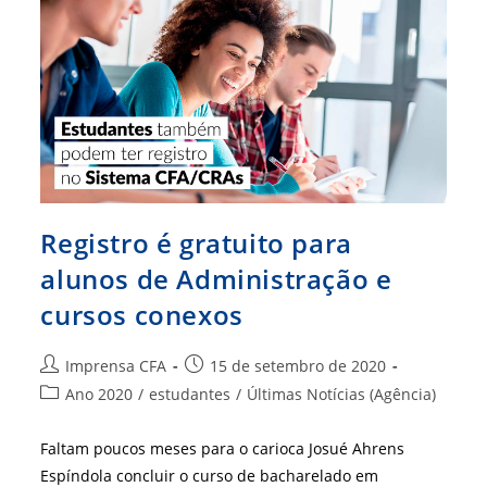
Regional
De
SC
Registro é gratuito para
alunos de Administração e
cursos conexos
Autor
Post
Imprensa CFA
15 de setembro de 2020
do
publicado:
Categoria
Ano 2020
/
estudantes
/
Últimas Notícias (Agência)
post:
do
post:
Faltam poucos meses para o carioca Josué Ahrens
Espíndola concluir o curso de bacharelado em