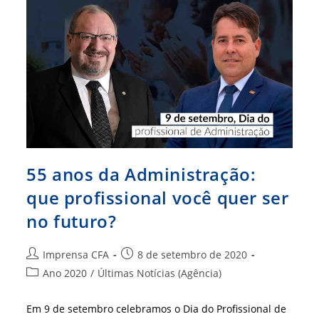
Origem
55 anos da Administração:
que profissional você quer ser
no futuro?
Autor
Post
Imprensa CFA
8 de setembro de 2020
do
publicado:
Categoria
Ano 2020
/
Últimas Notícias (Agência)
post:
do
post:
Em 9 de setembro celebramos o Dia do Profissional de