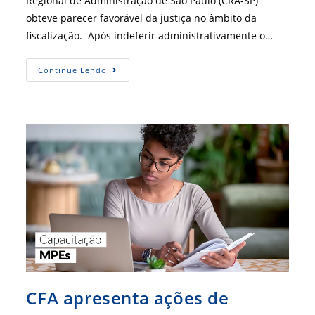
Regional de Administração de São Paulo (CRA-SP)
obteve parecer favorável da justiça no âmbito da
fiscalização. Após indeferir administrativamente o…
Uma
Continue Lendo
Fiscalização
Fortalecida
Salvaguarda
A
Profissão
CFA apresenta ações de