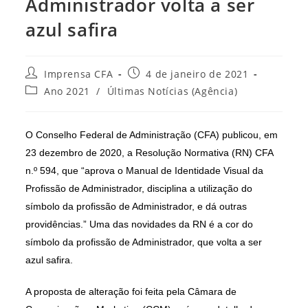
Administrador volta a ser
azul safira
Autor
Post
Imprensa CFA
4 de janeiro de 2021
do
publicado:
Categoria
Ano 2021
/
Últimas Notícias (Agência)
post:
do
post:
O Conselho Federal de Administração (CFA) publicou, em
23 dezembro de 2020, a Resolução Normativa (RN) CFA
n.º 594, que “aprova o Manual de Identidade Visual da
Profissão de Administrador, disciplina a utilização do
símbolo da profissão de Administrador, e dá outras
providências.” Uma das novidades da RN é a cor do
símbolo da profissão de Administrador, que volta a ser
azul safira.
A proposta de alteração foi feita pela Câmara de