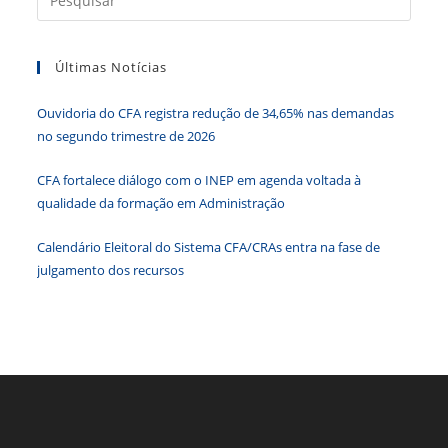
o
n
p
g
n
a
o
p
er
dl
tecla
k
y
Últimas Notícias
“Esc”
para
Ouvidoria do CFA registra redução de 34,65% nas demandas
fecha
no segundo trimestre de 2026
o
paine
CFA fortalece diálogo com o INEP em agenda voltada à
de
qualidade da formação em Administração
pesqu
Calendário Eleitoral do Sistema CFA/CRAs entra na fase de
julgamento dos recursos