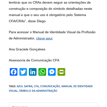
lembrar que os CRAs devem seguir as orientações de
construção e composição do símbolo detalhadas neste
manual e que o seu uso é obrigatório pelo Sistema
CFA/CRAs”, disse Diego.
Para acessar o Manual de Identidade Visual da Profissão
de Administrador,
clique aqui
.
Ana Graciele Gonçalves
Assessoria de Comunicação CFA
F
T
Li
W
M
Pr
a
w
n
h
e
in
c
itt
k
at
ss
tF
TAGS
:
AZUL SAFIRA
,
CFA
,
COMUNICAÇÃO
,
MANUAL DE IDENTIDADE
VISUAL
,
SÍMBOLO DA ADMINISTRAÇÃO
e
er
e
s
e
ri
b
dI
A
n
e
Press