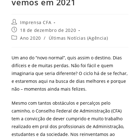
vemos em 2021
Autor
Imprensa CFA
do
Post
18 de dezembro de 2020
post:
publicado:
Categoria
Ano 2020
/
Últimas Notícias (Agência)
do
post:
Um ano do “novo normal”, quis assim o destino. Dias
difíceis e de muitas perdas. Não foi fácil e quem
imaginaria que seria diferente? O ciclo há de se fechar,
e estaremos aqui na busca de dias melhores e porque
não – momentos ainda mais felizes.
Mesmo com tantos obstáculos e percalços pelo
caminho, o Conselho Federal de Administração (CFA)
tem a convicção de dever cumprido e muito trabalho
realizado em prol dos profissionais de Administração,
estudantes e da sociedade. Nos reinventamos ao