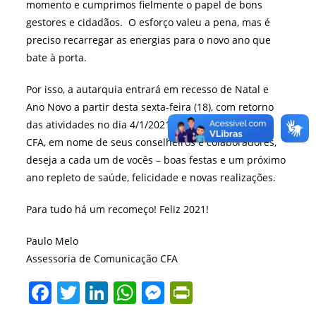
momento e cumprimos fielmente o papel de bons
gestores e cidadãos. O esforço valeu a pena, mas é
preciso recarregar as energias para o novo ano que
bate à porta.
Por isso, a autarquia entrará em recesso de Natal e
Ano Novo a partir desta sexta-feira (18), com retorno
das atividades no dia 4/1/2021, a partir das 8h30.
O
CFA, em nome de seus conselheiros e colaboradores,
deseja a cada um de vocês – boas festas e um próximo
ano repleto de saúde, felicidade e novas realizações.
Para tudo há um recomeço! Feliz 2021!
Paulo Melo
Assessoria de Comunicação CFA
F
T
Li
W
M
Pr
a
w
n
h
e
in