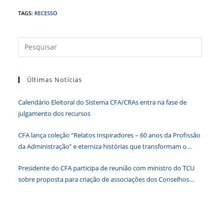
c
itt
k
at
ss
tF
TAGS
:
RECESSO
e
er
e
s
e
ri
b
dI
A
n
e
Press
a
o
n
p
g
n
tecla
o
p
er
dl
Últimas Notícias
“Esc”
k
y
para
Calendário Eleitoral do Sistema CFA/CRAs entra na fase de
fecha
julgamento dos recursos
o
paine
CFA lança coleção “Relatos Inspiradores – 60 anos da Profissão
de
da Administração” e eterniza histórias que transformam o
pesqu
Brasil
Presidente do CFA participa de reunião com ministro do TCU
sobre proposta para criação de associações dos Conselhos
Federais