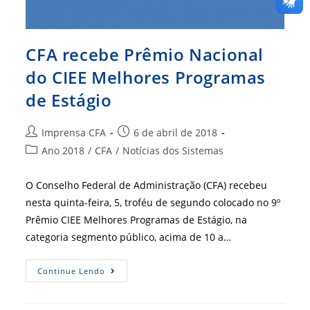
CFA recebe Prêmio Nacional
do CIEE Melhores Programas
de Estágio
Autor
Post
Imprensa CFA
6 de abril de 2018
do
publicado:
Categoria
Ano 2018
/
CFA
/
Notícias dos Sistemas
post:
do
post:
O Conselho Federal de Administração (CFA) recebeu
nesta quinta-feira, 5, troféu de segundo colocado no 9º
Prêmio CIEE Melhores Programas de Estágio, na
categoria segmento público, acima de 10 a…
CFA
Continue Lendo
Recebe
Prêmio
Nacional
Do