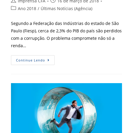
Autor
Post
Imprensa CFA
16 de março de 2018
do
publicado:
Categoria
Ano 2018
/
Últimas Notícias (Agência)
post:
do
post:
Segundo a Federação das Indústrias do estado de São
Paulo (Fiesp), cerca de 2,3% do PIB do país são perdidos
com a corrupção. O problema compromete não só a
renda…
Compliance
Continue Lendo
É
Um
Dos
Destaques
Da
RBA
121.
Confira!