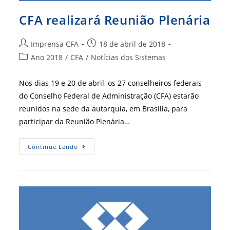
CFA realizará Reunião Plenária
Autor
Post
Imprensa CFA
18 de abril de 2018
do
publicado:
Categoria
Ano 2018
/
CFA
/
Notícias dos Sistemas
post:
do
post:
Nos dias 19 e 20 de abril, os 27 conselheiros federais
do Conselho Federal de Administração (CFA) estarão
reunidos na sede da autarquia, em Brasília, para
participar da Reunião Plenária…
CFA
Continue Lendo
Realizará
Reunião
Plenária