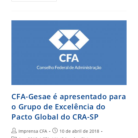
É
Tema
De
Audiência
Pública
Na
ALEAM
CFA-Gesae é apresentado para
o Grupo de Excelência do
Pacto Global do CRA-SP
Autor
Post
Imprensa CFA
10 de abril de 2018
do
publicado: