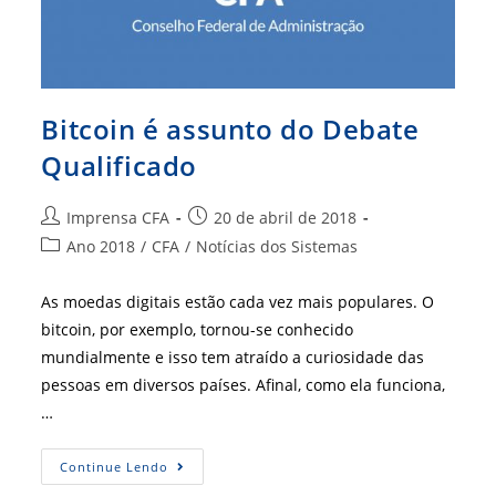
Bitcoin é assunto do Debate
Qualificado
Autor
Post
Imprensa CFA
20 de abril de 2018
do
publicado:
Categoria
Ano 2018
/
CFA
/
Notícias dos Sistemas
post:
do
post:
As moedas digitais estão cada vez mais populares. O
bitcoin, por exemplo, tornou-se conhecido
mundialmente e isso tem atraído a curiosidade das
pessoas em diversos países. Afinal, como ela funciona,
…
Bitcoin
Continue Lendo
É