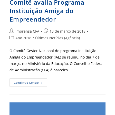
Comitê avalia Programa
Instituição Amiga do
Empreendedor
Autor
Post
Imprensa CFA
13 de março de 2018
do
publicado:
Categoria
Ano 2018
/
Últimas Notícias (Agência)
post:
do
post:
O Comitê Gestor Nacional do programa Instituição
Amiga do Empreendedor (IAE) se reuniu, no dia 7 de
março, no Ministério da Educação. O Conselho Federal
de Administração (CFA) é parceiro…
Comitê
Continue Lendo
Avalia
Programa
Instituição
Amiga
Do
Empreendedor