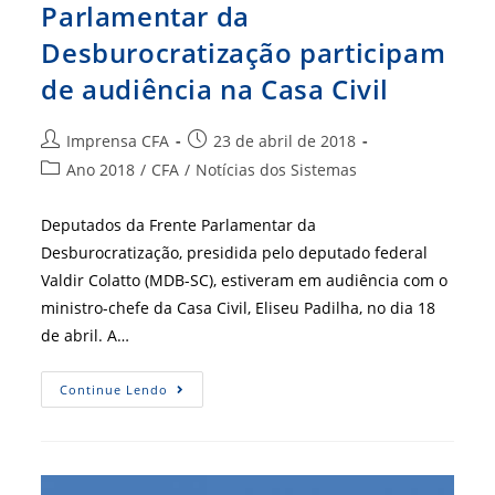
Parlamentar da
Desburocratização participam
de audiência na Casa Civil
Autor
Post
Imprensa CFA
23 de abril de 2018
do
publicado:
Categoria
Ano 2018
/
CFA
/
Notícias dos Sistemas
post:
do
post:
Deputados da Frente Parlamentar da
Desburocratização, presidida pelo deputado federal
Valdir Colatto (MDB-SC), estiveram em audiência com o
ministro-chefe da Casa Civil, Eliseu Padilha, no dia 18
de abril. A…
Deputados
Continue Lendo
Da
Frente
Parlamentar
Da
Desburocratização
Participam