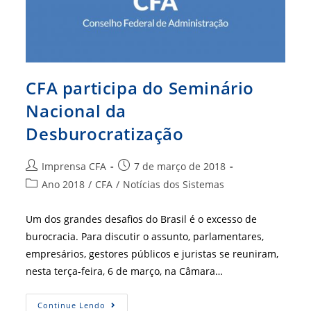
CFA participa do Seminário
Nacional da
Desburocratização
Autor
Post
Imprensa CFA
7 de março de 2018
do
publicado:
Categoria
Ano 2018
/
CFA
/
Notícias dos Sistemas
post:
do
post:
Um dos grandes desafios do Brasil é o excesso de
burocracia. Para discutir o assunto, parlamentares,
empresários, gestores públicos e juristas se reuniram,
nesta terça-feira, 6 de março, na Câmara…
CFA
Continue Lendo