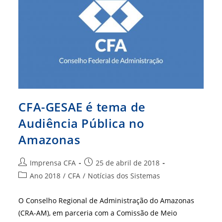
Para
Preservar
Prerrogativas
Profissionais
CFA-GESAE é tema de
Audiência Pública no
Amazonas
Autor
Post
Imprensa CFA
25 de abril de 2018
do
publicado:
Categoria
Ano 2018
/
CFA
/
Notícias dos Sistemas
post:
do
post:
O Conselho Regional de Administração do Amazonas
(CRA-AM), em parceria com a Comissão de Meio