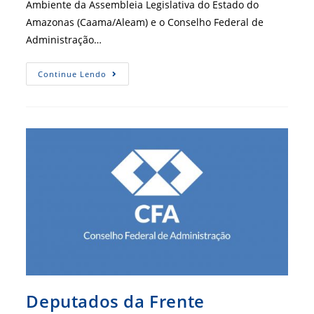
Ambiente da Assembleia Legislativa do Estado do
Amazonas (Caama/Aleam) e o Conselho Federal de
Administração…
CFA-
Continue Lendo
GESAE
É
Tema
De
Audiência
Pública
No
Amazonas
Deputados da Frente