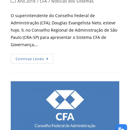
Categoria
Ano 2018
/
CFA
/
Notícias dos Sistemas
post:
do
post:
O superintendente do Conselho Federal de
Administração (CFA), Douglas Evangelista Neto, esteve
hoje, 9, no Conselho Regional de Administração de São
Paulo (CRA-SP) para apresentar o Sistema CFA de
Governança,…
CFA-
Continue Lendo
Gesae
É
Apresentado
Para
O
Grupo
De
Excelência
Do
Pacto
Global
Do
CRA-
SP