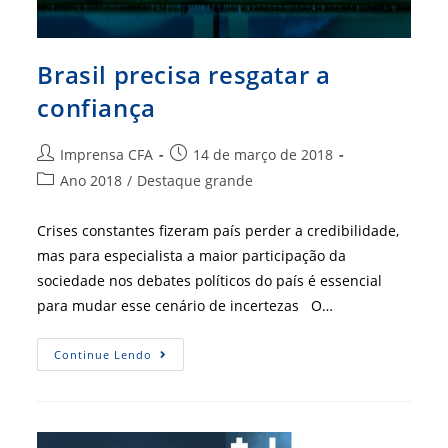
Brasil precisa resgatar a
confiança
Autor
Post
Imprensa CFA
14 de março de 2018
do
publicado:
Categoria
Ano 2018
/
Destaque grande
post:
do
post:
Crises constantes fizeram país perder a credibilidade,
mas para especialista a maior participação da
sociedade nos debates políticos do país é essencial
para mudar esse cenário de incertezas O…
Brasil
Continue Lendo
Precisa
Resgatar
A
Confiança