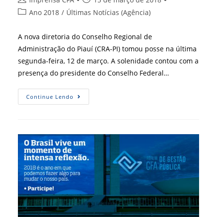
do
publicado:
Categoria
Ano 2018
/
Últimas Notícias (Agência)
post:
do
post:
A nova diretoria do Conselho Regional de
Administração do Piauí (CRA-PI) tomou posse na última
segunda-feira, 12 de março. A solenidade contou com a
presença do presidente do Conselho Federal…
Solenidade
Continue Lendo
Marca
Posse
Da
Nova
Diretoria
Do
CRA-
PI