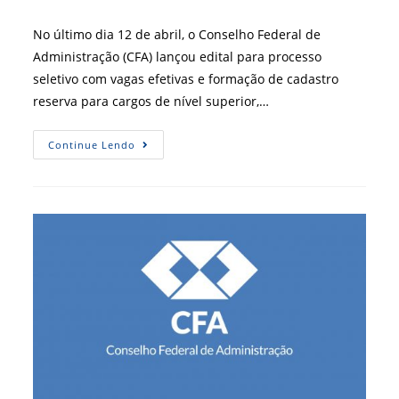
post:
do
post:
No último dia 12 de abril, o Conselho Federal de
Administração (CFA) lançou edital para processo
seletivo com vagas efetivas e formação de cadastro
reserva para cargos de nível superior,…
Processo
Continue Lendo
Seletivo
Do
Conselho
Federal
De
Administração
É
Cancelado