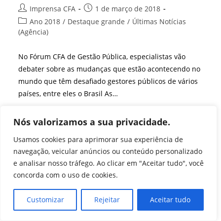
Autor
Post
Imprensa CFA
1 de março de 2018
do
publicado:
Categoria
Ano 2018
/
Destaque grande
/
Últimas Notícias
post:
do
(Agência)
post:
No Fórum CFA de Gestão Pública, especialistas vão
debater sobre as mudanças que estão acontecendo no
mundo que têm desafiado gestores públicos de vários
países, entre eles o Brasil As…
Desafios
Continue Lendo
Nós valorizamos a sua privacidade.
Da
Gestão
Pública
Usamos cookies para aprimorar sua experiência de
É
navegação, veicular anúncios ou conteúdo personalizado
Um
Dos
e analisar nosso tráfego. Ao clicar em "Aceitar tudo", você
Assuntos
Do
concorda com o uso de cookies.
Fogesp
Customizar
Rejeitar
Aceitar tudo