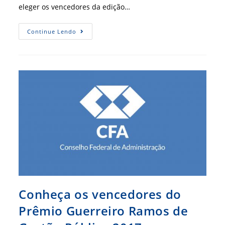
eleger os vencedores da edição…
Conheça
Continue Lendo
Os
Vencedores
Do
Prêmio
Guerreiro
Ramos
De
Gestão
Pública
2017
Conheça os vencedores do
Prêmio Guerreiro Ramos de