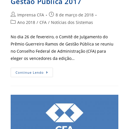
Gestão Pública 2017
Autor
Post
Imprensa CFA
8 de março de 2018
do
publicado:
Categoria
Ano 2018
/
CFA
/
Notícias dos Sistemas
post:
do
post:
No dia 26 de fevereiro, o Comitê de Julgamento do
Prêmio Guerreiro Ramos de Gestão Pública se reuniu
no Conselho Federal de Administração (CFA) para
eleger os vencedores da edição…
Conheça
Continue Lendo
Os
Vencedores
Do
Prêmio
Guerreiro
Ramos
De
Gestão
Pública
2017