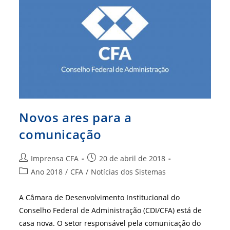
De
Audiência
Na
Casa
Civil
Novos ares para a
comunicação
Autor
Post
Imprensa CFA
20 de abril de 2018
do
publicado:
Categoria
Ano 2018
/
CFA
/
Notícias dos Sistemas
post:
do
post:
A Câmara de Desenvolvimento Institucional do
Conselho Federal de Administração (CDI/CFA) está de
casa nova. O setor responsável pela comunicação do