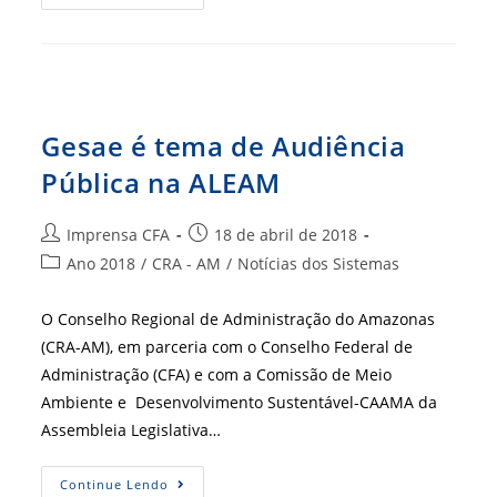
Digitais
Em
Pauta
No
Debate
Qualificado
Gesae é tema de Audiência
Pública na ALEAM
Autor
Post
Imprensa CFA
18 de abril de 2018
do
publicado:
Categoria
Ano 2018
/
CRA - AM
/
Notícias dos Sistemas
post:
do
post:
O Conselho Regional de Administração do Amazonas
(CRA-AM), em parceria com o Conselho Federal de
Administração (CFA) e com a Comissão de Meio
Ambiente e Desenvolvimento Sustentável-CAAMA da
Assembleia Legislativa…
Gesae
Continue Lendo