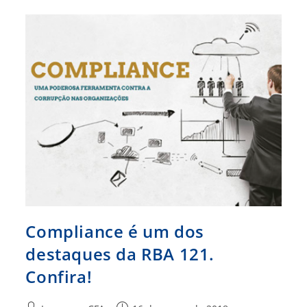
CIEE
Melhores
Programas
De
Estágio
Compliance é um dos
destaques da RBA 121.
Confira!