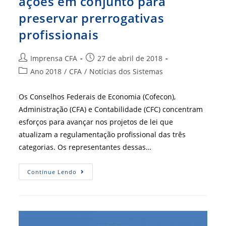
ações em conjunto para
preservar prerrogativas
profissionais
Autor
Post
Imprensa CFA
27 de abril de 2018
do
publicado:
Categoria
Ano 2018
/
CFA
/
Notícias dos Sistemas
post:
do
post:
Os Conselhos Federais de Economia (Cofecon),
Administração (CFA) e Contabilidade (CFC) concentram
esforços para avançar nos projetos de lei que
atualizam a regulamentação profissional das três
categorias. Os representantes dessas…
CFA,
Continue Lendo
Cofecon
E
CFC
Realizam
Ações
Em
Conjunto