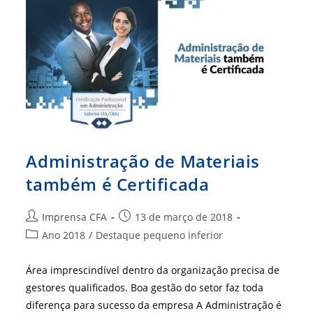
Administração de Materiais
também é Certificada
Autor
Post
Imprensa CFA
13 de março de 2018
do
publicado:
Categoria
Ano 2018
/
Destaque pequeno inferior
post:
do
post:
Área imprescindível dentro da organização precisa de
gestores qualificados. Boa gestão do setor faz toda
diferença para sucesso da empresa A Administração é