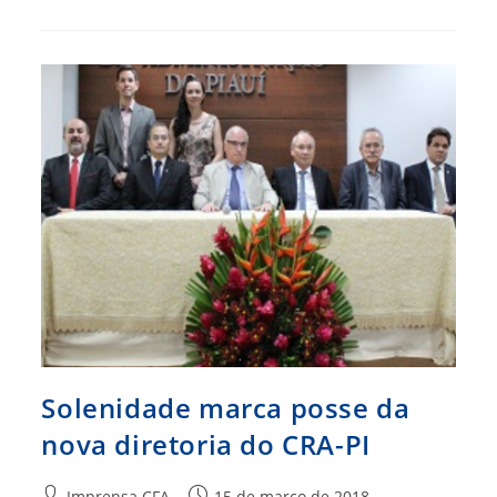
Excessos
Do
Capitalismo
Solenidade marca posse da
nova diretoria do CRA-PI
Autor
Post
Imprensa CFA
15 de março de 2018