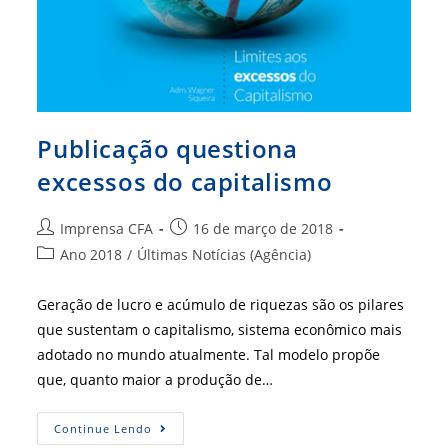
Publicação questiona
excessos do capitalismo
Autor
Post
Imprensa CFA
16 de março de 2018
do
publicado:
Categoria
Ano 2018
/
Últimas Notícias (Agência)
post:
do
post:
Geração de lucro e acúmulo de riquezas são os pilares
que sustentam o capitalismo, sistema econômico mais
adotado no mundo atualmente. Tal modelo propõe
que, quanto maior a produção de…
Publicação
Continue Lendo
Questiona