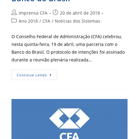
Autor
Post
Imprensa CFA
20 de abril de 2018
do
publicado:
Categoria
Ano 2018
/
CFA
/
Notícias dos Sistemas
post:
do
post:
O Conselho Federal de Administração (CFA) celebrou,
nesta quinta-feira, 19 de abril, uma parceria com o
Banco do Brasil. O protocolo de intenções foi assinado
durante a reunião plenária realizada…
CFA
Continue Lendo
Celebra
Parceria
Com
Banco
Do
Brasil