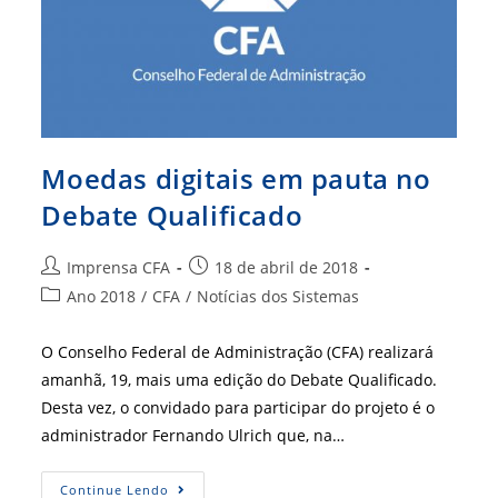
Moedas digitais em pauta no
Debate Qualificado
Autor
Post
Imprensa CFA
18 de abril de 2018
do
publicado:
Categoria
Ano 2018
/
CFA
/
Notícias dos Sistemas
post:
do
post:
O Conselho Federal de Administração (CFA) realizará
amanhã, 19, mais uma edição do Debate Qualificado.
Desta vez, o convidado para participar do projeto é o
administrador Fernando Ulrich que, na…
Moedas
Continue Lendo