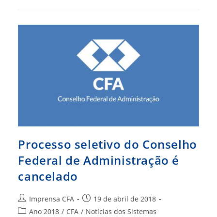
Assunto
Do
Debate
Qualificado
Processo seletivo do Conselho
Federal de Administração é
cancelado
Autor
Post
Imprensa CFA
19 de abril de 2018
do
publicado:
Categoria
Ano 2018
/
CFA
/
Notícias dos Sistemas