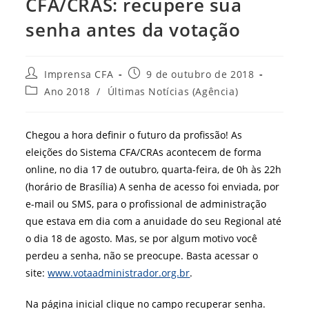
CFA/CRAS: recupere sua
senha antes da votação
Autor
Post
Imprensa CFA
9 de outubro de 2018
do
publicado:
Categoria
Ano 2018
/
Últimas Notícias (Agência)
post:
do
post:
Chegou a hora definir o futuro da profissão! As
eleições do Sistema CFA/CRAs acontecem de forma
online, no dia 17 de outubro, quarta-feira, de 0h às 22h
(horário de Brasília) A senha de acesso foi enviada, por
e-mail ou SMS, para o profissional de administração
que estava em dia com a anuidade do seu Regional até
o dia 18 de agosto. Mas, se por algum motivo você
perdeu a senha, não se preocupe. Basta acessar o
site:
www.votaadministrador.org.br
.
Na página inicial clique no campo recuperar senha.