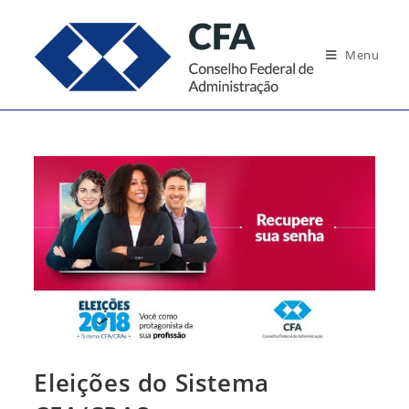
Ir
para
Menu
o
conteúdo
Eleições do Sistema