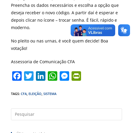
Preencha os dados necessários e escolha a opção que
deseja receber o novo código. A partir daí é esperar e
depois clicar no ícone – trocar senha. É fácil, rápido e
moderno.
No pleito ou nas urnas, é você quem decide! Boa
votação!
Assessoria de Comunicação CFA
F
T
Li
W
M
Pr
a
w
n
h
e
in
c
itt
k
at
ss
tF
TAGS
:
CFA
,
ELEIÇÃO
,
SISTEMA
e
er
e
s
e
ri
b
dI
A
n
e
Press
a
o
n
p
g
n
tecla
o
p
er
dl