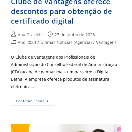
Clube de Vantagens oferece
descontos para obtenção de
certificado digital
Autor
Post
Ana Graciele
27 de junho de 2023
do
publicado:
Categoria
Ano 2023
/
Últimas Notícias (Agência)
/
Vantagens
post:
do
post:
O Clube de Vantagens dos Profissionais de
Administração do Conselho Federal de Administração
(CFA) acaba de ganhar mais um parceiro: a Digital
Betha. A empresa oferece produtos de assinatura
eletrônica…
Clube
Continue Lendo
De
Vantagens
Oferece
Descontos
Para
Obtenção
De