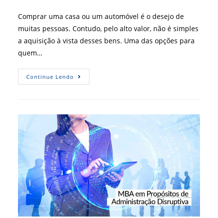
do
post:
Comprar uma casa ou um automóvel é o desejo de
muitas pessoas. Contudo, pelo alto valor, não é simples
a aquisição à vista desses bens. Uma das opções para
quem…
Chegou
Continue Lendo
A
Hora
De
Conquistar
O
Seu
Carro
Ou
A
Sua
Casa
Própria