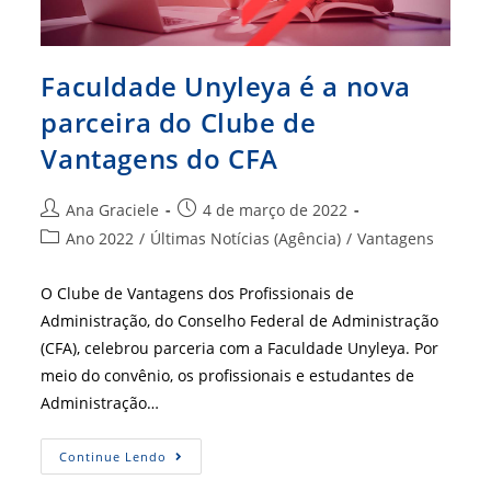
Faculdade Unyleya é a nova
parceira do Clube de
Vantagens do CFA
Autor
Post
Ana Graciele
4 de março de 2022
do
publicado:
Categoria
Ano 2022
/
Últimas Notícias (Agência)
/
Vantagens
post:
do
post:
O Clube de Vantagens dos Profissionais de
Administração, do Conselho Federal de Administração
(CFA), celebrou parceria com a Faculdade Unyleya. Por
meio do convênio, os profissionais e estudantes de
Administração…
Faculdade
Continue Lendo
Unyleya
É