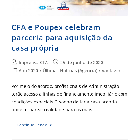
CFA e Poupex celebram
parceria para aquisição da
casa própria
Autor
Post
Imprensa CFA
25 de junho de 2020
do
publicado:
Categoria
Ano 2020
/
Últimas Notícias (Agência)
/
Vantagens
post:
do
post:
Por meio do acordo, profissionais de Administração
terão acesso a linhas de financiamento imobiliário com
condições especiais O sonho de ter a casa própria
pode tornar-se realidade para os mais…
CFA
Continue Lendo
E
Poupex
Celebram