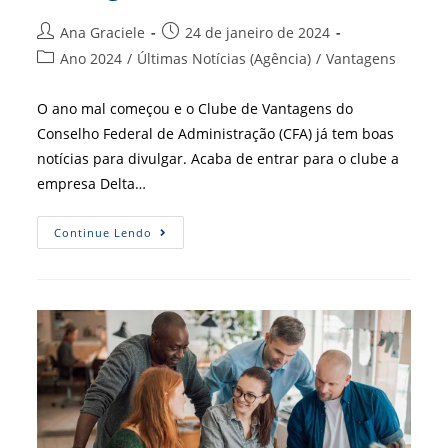
Autor
Post
Ana Graciele
24 de janeiro de 2024
do
publicado:
Categoria
Ano 2024
/
Últimas Notícias (Agência)
/
Vantagens
post:
do
post:
O ano mal começou e o Clube de Vantagens do
Conselho Federal de Administração (CFA) já tem boas
notícias para divulgar. Acaba de entrar para o clube a
empresa Delta…
Delta+
Continue Lendo
Serviços
É
O
Novo
Parceiro
Do
Clube
De
Vantagens
Do
CFA