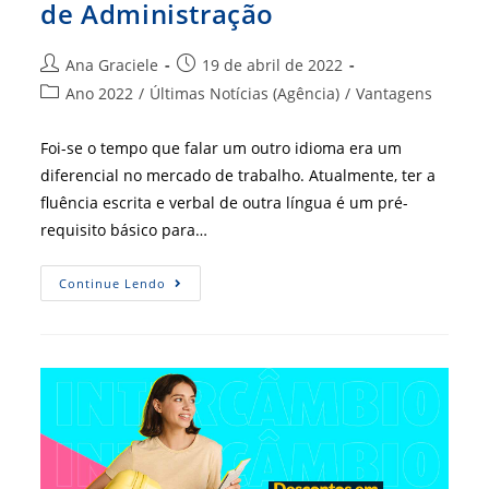
de Administração
Autor
Post
Ana Graciele
19 de abril de 2022
do
publicado:
Categoria
Ano 2022
/
Últimas Notícias (Agência)
/
Vantagens
post:
do
post:
Foi-se o tempo que falar um outro idioma era um
diferencial no mercado de trabalho. Atualmente, ter a
fluência escrita e verbal de outra língua é um pré-
requisito básico para…
Inglês
Continue Lendo
Ou
Espanhol
Com
Desconto
Para
Profissionais
De
Administração