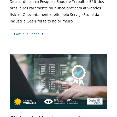
De acordo com a Pesquisa Saúde e Trabalho, 52% dos
brasileiros raramente ou nunca praticam atividades
físicas. O levantamento, feito pelo Serviço Social da
Indústria (Sesi), foi feito no primeiro…
Adeus,
Continue Lendo
Sedentarismo:
Clube
De
Vantagens
Celebra
Parceria
Com
A
Total
Pass