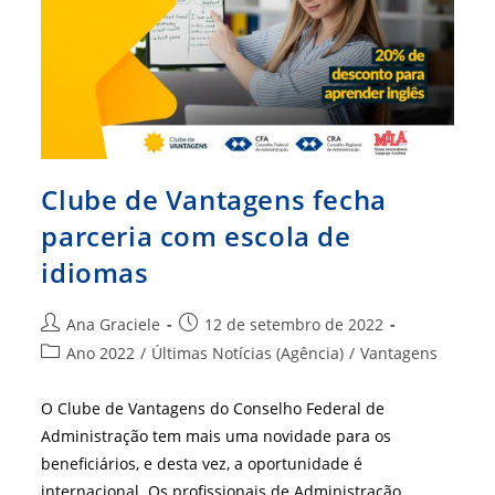
Clube de Vantagens fecha
parceria com escola de
idiomas
Autor
Post
Ana Graciele
12 de setembro de 2022
do
publicado:
Categoria
Ano 2022
/
Últimas Notícias (Agência)
/
Vantagens
post:
do
post:
O Clube de Vantagens do Conselho Federal de
Administração tem mais uma novidade para os
beneficiários, e desta vez, a oportunidade é
internacional. Os profissionais de Administração