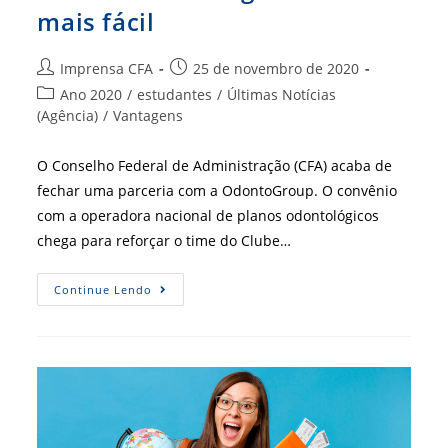
mais fácil
Autor
Post
Imprensa CFA
25 de novembro de 2020
do
publicado:
Categoria
Ano 2020
/
estudantes
/
Últimas Notícias
post:
do
(Agência)
/
Vantagens
post:
O Conselho Federal de Administração (CFA) acaba de
fechar uma parceria com a OdontoGroup. O convênio
com a operadora nacional de planos odontológicos
chega para reforçar o time do Clube…
Profissionais
Continue Lendo
De
ADM:
Cuidar
Da
Saúde
Bucal
Agora
Ficou
Mais
Fácil