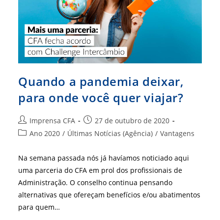
Quando a pandemia deixar,
para onde você quer viajar?
Autor
Post
Imprensa CFA
27 de outubro de 2020
do
publicado:
Categoria
Ano 2020
/
Últimas Notícias (Agência)
/
Vantagens
post:
do
post:
Na semana passada nós já havíamos noticiado aqui
uma parceria do CFA em prol dos profissionais de
Administração. O conselho continua pensando
alternativas que ofereçam benefícios e/ou abatimentos
para quem…