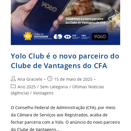
Clube
De
Vantagens
E
O
Tauá
Resorts
Yolo Club é o novo parceiro do
Clube de Vantagens do CFA
Autor
Post
Ana Graciele
15 de maio de 2025
do
publicado:
Categoria
Ano 2025
/
Sem categoria
/
Últimas Notícias
post:
do
(Agência)
/
Vantagens
post:
O Conselho Federal de Administração (CFA), por meio
da Câmara de Serviços aos Registrados, acaba de
fechar parceria com a Yolo. O anúncio do novo parceiro
do Clube de Vantagens…