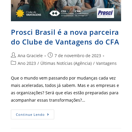
Prosci Brasil é a nova parceira
do Clube de Vantagens do CFA
Autor
Post
Ana Graciele
7 de novembro de 2023
do
publicado:
Categoria
Ano 2023
/
Últimas Notícias (Agência)
/
Vantagens
post:
do
post:
Que o mundo vem passando por mudanças cada vez
mais aceleradas, todos já sabem. Mas e as empresas e
as organizações? Será que elas estão preparadas para
acompanhar essas transformações?…
Prosci
Continue Lendo
Brasil
É
A
Nova