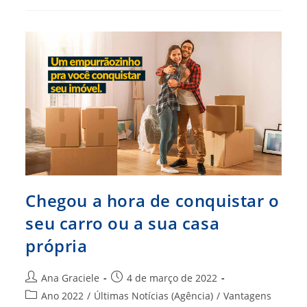
A
Nova
Parceira
Do
Clube
De
Vantagens
Do
CFA
Chegou a hora de conquistar o
seu carro ou a sua casa
própria
Autor
Post
Ana Graciele
4 de março de 2022
do
publicado:
Categoria
Ano 2022
/
Últimas Notícias (Agência)
/
Vantagens
post: