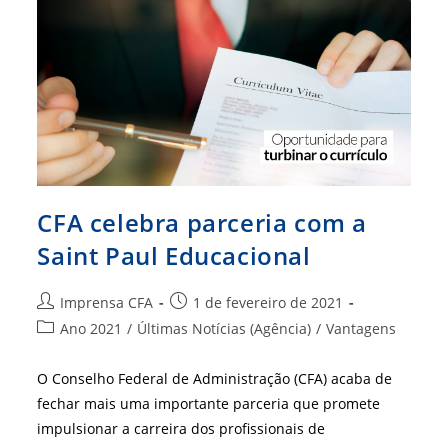
Desconto
Em
Pós-
Graduação
CFA celebra parceria com a
Saint Paul Educacional
Autor
Post
Imprensa CFA
1 de fevereiro de 2021
do
publicado:
Categoria
Ano 2021
/
Últimas Notícias (Agência)
/
Vantagens
post:
do
post:
O Conselho Federal de Administração (CFA) acaba de
fechar mais uma importante parceria que promete
impulsionar a carreira dos profissionais de