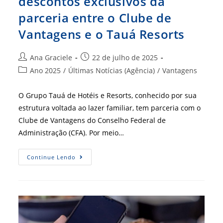
descontos exclusivos da
parceria entre o Clube de
Vantagens e o Tauá Resorts
Autor
Post
Ana Graciele
22 de julho de 2025
do
publicado:
Categoria
Ano 2025
/
Últimas Notícias (Agência)
/
Vantagens
post:
do
post:
O Grupo Tauá de Hotéis e Resorts, conhecido por sua
estrutura voltada ao lazer familiar, tem parceria com o
Clube de Vantagens do Conselho Federal de
Administração (CFA). Por meio…
Nas
Continue Lendo
Férias,
Aproveitem
Os
Descontos
Exclusivos
Da
Parceria
Entre
O