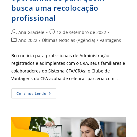
busca uma recolocação
profissional
Autor
Post
Ana Graciele
12 de setembro de 2022
do
publicado:
Categoria
Ano 2022
/
Últimas Notícias (Agência)
/
Vantagens
post:
do
post:
Boa notícia para profissionais de Administração
registrados e adimplentes com o CRA, seus familiares e
colaboradores do Sistema CFA/CRAs: o Clube de
Vantagens do CFA acaba de celebrar parceria com…
Mercado
Continue Lendo
De
Trabalho:
Oportunidade
Para
Quem
Busca
Uma
Recolocação
Profissional