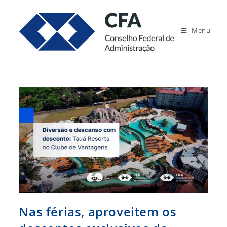
Ir
para
Menu
o
conteúdo
Nas férias, aproveitem os