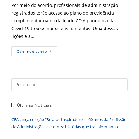
post:
Por meio do acordo, profissionais de administração
registrados terão acesso ao plano de previdência
complementar na modalidade CD A pandemia da
Covid-19 trouxe muitos ensinamentos. Uma dessas
lições é a…
CFA
Continue Lendo
E
FIPECqPREV
Celebram
Parceria
Para
Os
Profissionais
Press
De
a
ADM
tecla
Últimas Notícias
“Esc”
para
CFA lança coleção “Relatos Inspiradores – 60 anos da Profissão
fecha
da Administração” e eterniza histórias que transformam o
o
Brasil
paine