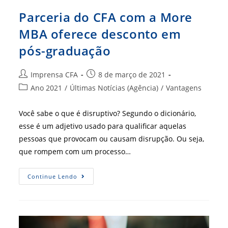
Parceria do CFA com a More
MBA oferece desconto em
pós-graduação
Autor
Post
Imprensa CFA
8 de março de 2021
do
publicado:
Categoria
Ano 2021
/
Últimas Notícias (Agência)
/
Vantagens
post:
do
post:
Você sabe o que é disruptivo? Segundo o dicionário,
esse é um adjetivo usado para qualificar aquelas
pessoas que provocam ou causam disrupção. Ou seja,
que rompem com um processo…
Parceria
Continue Lendo
Do
CFA
Com
A
More
MBA
Oferece