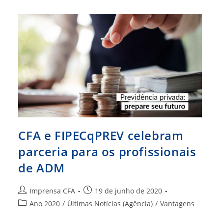
Parceria
Para
Aquisição
Da
Casa
Própria
CFA e FIPECqPREV celebram
parceria para os profissionais
de ADM
Autor
Post
Imprensa CFA
19 de junho de 2020
do
publicado:
Categoria
Ano 2020
/
Últimas Notícias (Agência)
/
Vantagens
post:
do