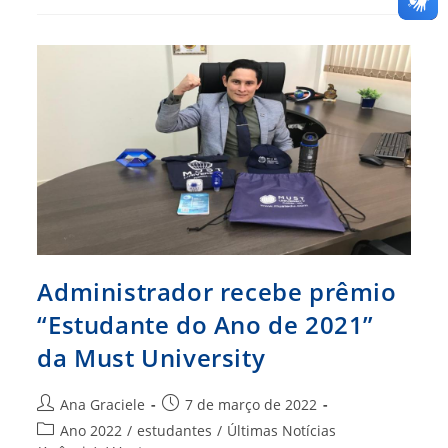
O
Novo
Parceiro
Do
Clube
De
Vantagens
Do
CFA
Administrador recebe prêmio
“Estudante do Ano de 2021”
da Must University
Autor
Post
Ana Graciele
7 de março de 2022
do
publicado:
Categoria
Ano 2022
/
estudantes
/
Últimas Notícias
post: