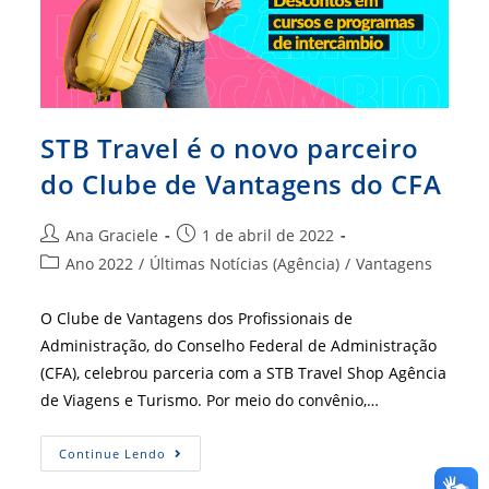
STB Travel é o novo parceiro
do Clube de Vantagens do CFA
Autor
Post
Ana Graciele
1 de abril de 2022
do
publicado:
Categoria
Ano 2022
/
Últimas Notícias (Agência)
/
Vantagens
post:
do
post:
O Clube de Vantagens dos Profissionais de
Administração, do Conselho Federal de Administração
(CFA), celebrou parceria com a STB Travel Shop Agência
de Viagens e Turismo. Por meio do convênio,…
STB
Continue Lendo
Travel
É