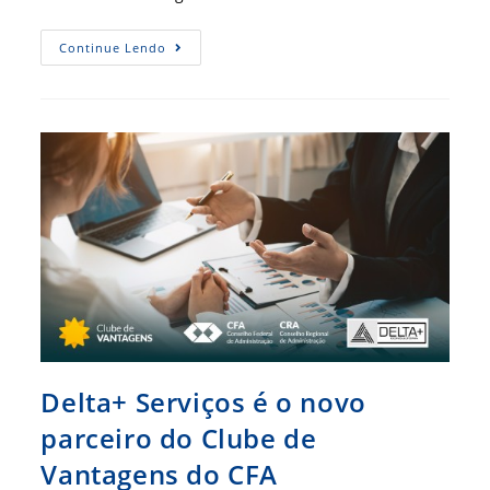
Yolo
Continue Lendo
Club
É
O
Novo
Parceiro
Do
Clube
De
Vantagens
Do
CFA
Delta+ Serviços é o novo
parceiro do Clube de
Vantagens do CFA