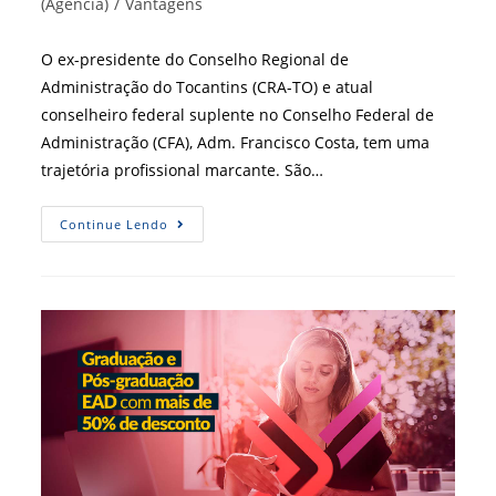
do
(Agência)
/
Vantagens
post:
O ex-presidente do Conselho Regional de
Administração do Tocantins (CRA-TO) e atual
conselheiro federal suplente no Conselho Federal de
Administração (CFA), Adm. Francisco Costa, tem uma
trajetória profissional marcante. São…
Administrador
Continue Lendo
Recebe
Prêmio
“Estudante
Do
Ano
De
2021”
Da
Must
University