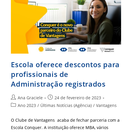
Certificado
Digital
Escola oferece descontos para
profissionais de
Administração registrados
Autor
Post
Ana Graciele
24 de fevereiro de 2023
do
publicado:
Categoria
Ano 2023
/
Últimas Notícias (Agência)
/
Vantagens
post:
do
post:
O Clube de Vantagens acaba de fechar parceria com a
Escola Conquer. A instituição oferece MBA, vários