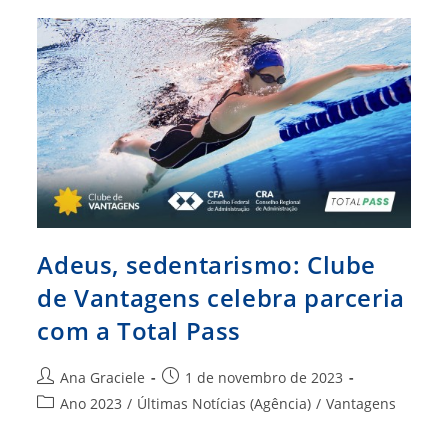
Parceira
Do
Clube
De
Vantagens
Do
CFA
Adeus, sedentarismo: Clube
de Vantagens celebra parceria
com a Total Pass
Autor
Post
Ana Graciele
1 de novembro de 2023
do
publicado:
Categoria
Ano 2023
/
Últimas Notícias (Agência)
/
Vantagens
post:
do
post: