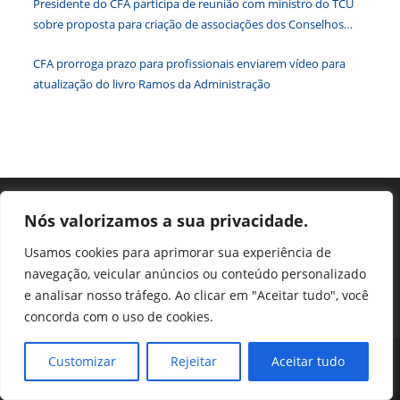
Presidente do CFA participa de reunião com ministro do TCU
de
sobre proposta para criação de associações dos Conselhos
pesqu
Federais
CFA prorroga prazo para profissionais enviarem vídeo para
atualização do livro Ramos da Administração
Nós valorizamos a sua privacidade.
Usamos cookies para aprimorar sua experiência de
navegação, veicular anúncios ou conteúdo personalizado
e analisar nosso tráfego. Ao clicar em "Aceitar tudo", você
concorda com o uso de cookies.
Perguntas Frequentes
Ouvidoria
Customizar
Rejeitar
Aceitar tudo
Transparência e prestação de contas
Assessoria de Imprensa
Portal SEI
LGPD