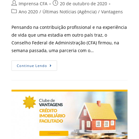
Autor
Post
Imprensa CFA
20 de outubro de 2020
do
publicado:
Categoria
Ano 2020
/
Últimas Notícias (Agência)
/
Vantagens
post:
do
post:
Pensando na contribuição profissional e na experiência
de vida que uma estadia em outro país traz, o
Conselho Federal de Administração (CFA) firmou, na
semana passada, uma parceria com o…
O
Continue Lendo
Seu
Intercâmbio
Pode
Ficar
Mais
Barato
Do
Que
Você
Imaginou