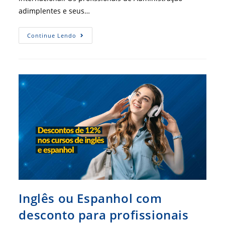
adimplentes e seus…
Clube
Continue Lendo
De
Vantagens
Fecha
Parceria
Com
Escola
De
Idiomas
Inglês ou Espanhol com
desconto para profissionais