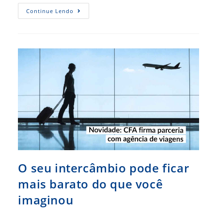
Quando
Continue Lendo
A
Pandemia
Deixar,
Para
Onde
Você
Quer
Viajar?
O seu intercâmbio pode ficar
mais barato do que você
imaginou