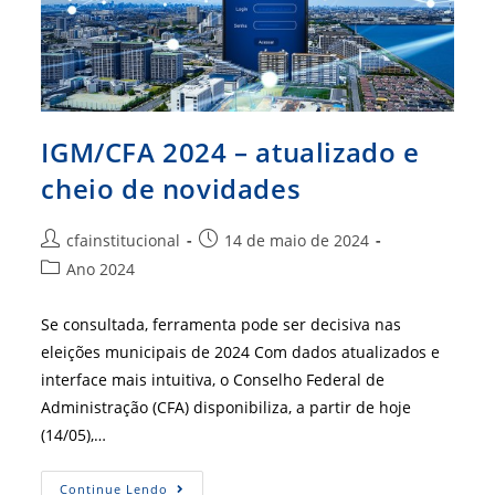
IGM/CFA 2024 – atualizado e
cheio de novidades
Autor
Post
cfainstitucional
14 de maio de 2024
do
publicado:
Categoria
Ano 2024
post:
do
post:
Se consultada, ferramenta pode ser decisiva nas
eleições municipais de 2024 Com dados atualizados e
interface mais intuitiva, o Conselho Federal de
Administração (CFA) disponibiliza, a partir de hoje
(14/05),…
IGM/CFA
Continue Lendo