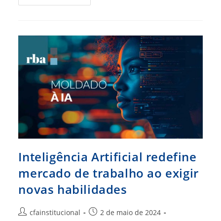
2024
–
Atualizado
E
Cheio
De
Novidades
Inteligência Artificial redefine
mercado de trabalho ao exigir
novas habilidades
Autor
Post
cfainstitucional
2 de maio de 2024