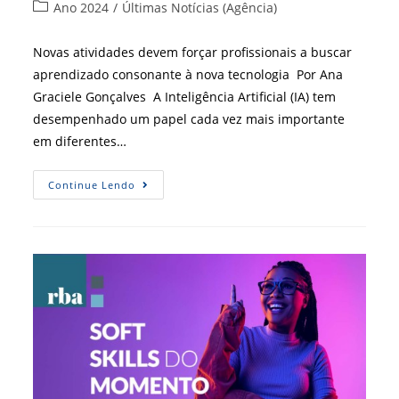
do
publicado:
Categoria
Ano 2024
/
Últimas Notícias (Agência)
post:
do
post:
Novas atividades devem forçar profissionais a buscar
aprendizado consonante à nova tecnologia Por Ana
Graciele Gonçalves A Inteligência Artificial (IA) tem
desempenhado um papel cada vez mais importante
em diferentes…
Inteligência
Continue Lendo
Artificial
Redefine
Mercado
De
Trabalho
Ao
Exigir
Novas
Habilidades