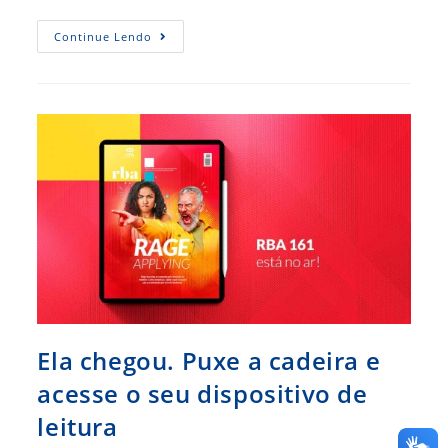
Entrevista
Continue Lendo
Especial
–
Emir
Silva
Fala
Sobre
Carreira,
Esporte
E
Empreendedorismo
Ela chegou. Puxe a cadeira e
acesse o seu dispositivo de
leitura