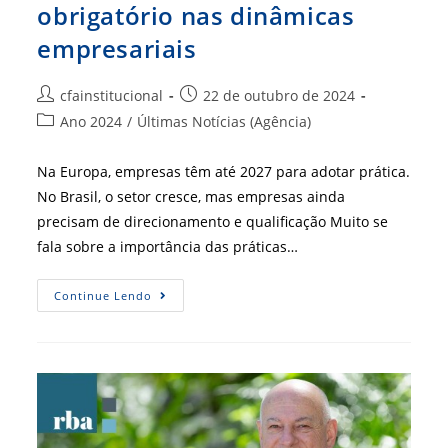
obrigatório nas dinâmicas
empresariais
Autor
Post
cfainstitucional
22 de outubro de 2024
do
publicado:
Categoria
Ano 2024
/
Últimas Notícias (Agência)
post:
do
post:
Na Europa, empresas têm até 2027 para adotar prática.
No Brasil, o setor cresce, mas empresas ainda
precisam de direcionamento e qualificação Muito se
fala sobre a importância das práticas…
ESG
Continue Lendo
No
Mundo
–
Tema
Se
Torna
Obrigatório
Nas
Dinâmicas
Empresariais