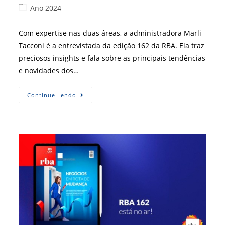
do
publicado:
Categoria
Ano 2024
post:
do
post:
Com expertise nas duas áreas, a administradora Marli
Tacconi é a entrevistada da edição 162 da RBA. Ela traz
preciosos insights e fala sobre as principais tendências
e novidades dos…
Poder
Continue Lendo
Da
Logística
E
Do
Marketing