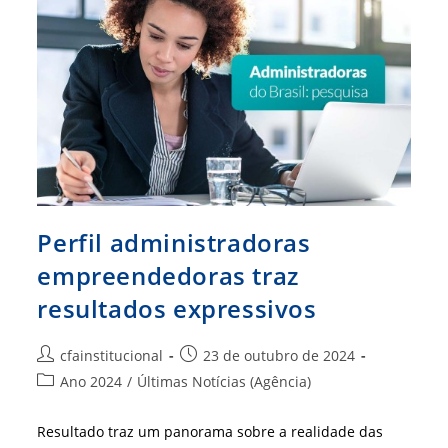
Muito
Mais
Informação
Perfil administradoras
empreendedoras traz
resultados expressivos
Autor
Post
cfainstitucional
23 de outubro de 2024
do
publicado:
Categoria
Ano 2024
/
Últimas Notícias (Agência)
post:
do
post:
Resultado traz um panorama sobre a realidade das