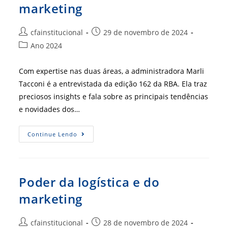
marketing
Autor
Post
cfainstitucional
29 de novembro de 2024
do
publicado:
Categoria
Ano 2024
post:
do
post:
Com expertise nas duas áreas, a administradora Marli
Tacconi é a entrevistada da edição 162 da RBA. Ela traz
preciosos insights e fala sobre as principais tendências
e novidades dos…
Poder
Continue Lendo
Da
Logística
E
Do
Marketing
Poder da logística e do
marketing
Autor
Post
cfainstitucional
28 de novembro de 2024