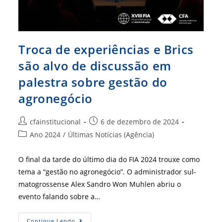
Troca de experiências e Brics
são alvo de discussão em
palestra sobre gestão do
agronegócio
Autor
Post
cfainstitucional
6 de dezembro de 2024
do
publicado:
Categoria
Ano 2024
/
Últimas Notícias (Agência)
post:
do
post:
O final da tarde do último dia do FIA 2024 trouxe como
tema a “gestão no agronegócio”. O administrador sul-
matogrossense Alex Sandro Won Muhlen abriu o
evento falando sobre a…
Troca
Continue Lendo