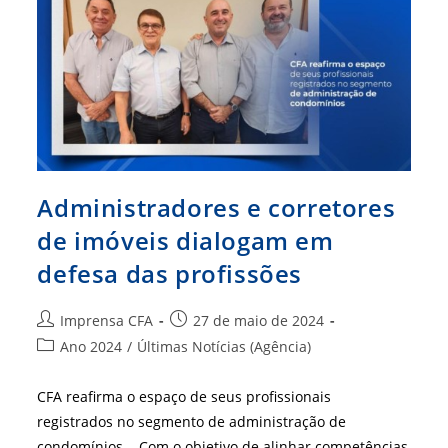
E
Informação
Administradores e corretores
de imóveis dialogam em
defesa das profissões
Autor
Post
Imprensa CFA
27 de maio de 2024
do
publicado:
Categoria
Ano 2024
/
Últimas Notícias (Agência)
post:
do
post:
CFA reafirma o espaço de seus profissionais
registrados no segmento de administração de
condomínios Com o objetivo de alinhar competências