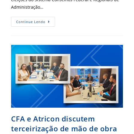
Administração…
Última
Continue Lendo
Semana:
Prazo
Para
Registrar
Chapa
Nas
Eleições
Do
Sistema
CFA/CRAs
Termina
Dia
24
CFA e Atricon discutem
terceirização de mão de obra