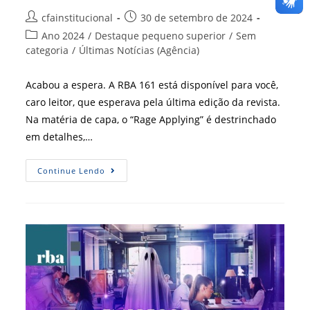
Autor
Post
cfainstitucional
30 de setembro de 2024
do
publicado:
Categoria
Ano 2024
/
Destaque pequeno superior
/
Sem
post:
do
categoria
/
Últimas Notícias (Agência)
post:
Acabou a espera. A RBA 161 está disponível para você,
caro leitor, que esperava pela última edição da revista.
Na matéria de capa, o “Rage Applying” é destrinchado
em detalhes,…
Ela
Continue Lendo
Chegou.
Puxe
A
Cadeira
E
Acesse
O
Seu
Dispositivo
De
Leitura