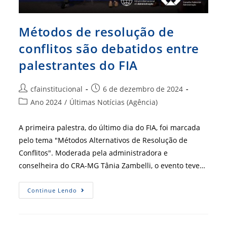
Métodos de resolução de
conflitos são debatidos entre
palestrantes do FIA
Autor
Post
cfainstitucional
6 de dezembro de 2024
do
publicado:
Categoria
Ano 2024
/
Últimas Notícias (Agência)
post:
do
post:
A primeira palestra, do último dia do FIA, foi marcada
pelo tema "Métodos Alternativos de Resolução de
Conflitos". Moderada pela administradora e
conselheira do CRA-MG Tânia Zambelli, o evento teve…
Métodos
Continue Lendo
De
Resolução
De
Conflitos
São