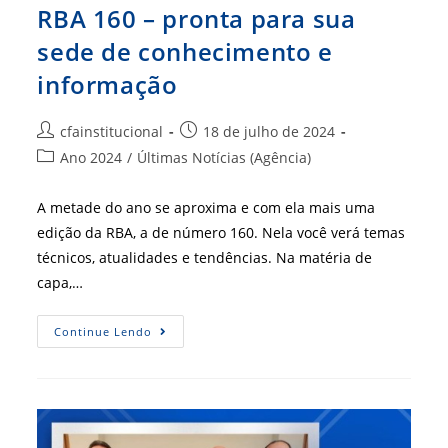
RBA 160 – pronta para sua
sede de conhecimento e
informação
Autor
Post
cfainstitucional
18 de julho de 2024
do
publicado:
Categoria
Ano 2024
/
Últimas Notícias (Agência)
post:
do
post:
A metade do ano se aproxima e com ela mais uma
edição da RBA, a de número 160. Nela você verá temas
técnicos, atualidades e tendências. Na matéria de
capa,…
RBA
Continue Lendo
160
–
Pronta
Para
Sua
Sede
De
Conhecimento