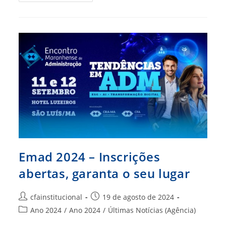
Fantasmas
Dominam
O
Mercado
E
Preocupam
Especialistas
Emad 2024 – Inscrições
abertas, garanta o seu lugar
Autor
Post
cfainstitucional
19 de agosto de 2024
do
publicado:
Categoria
Ano 2024
/
Ano 2024
/
Últimas Notícias (Agência)
post:
do