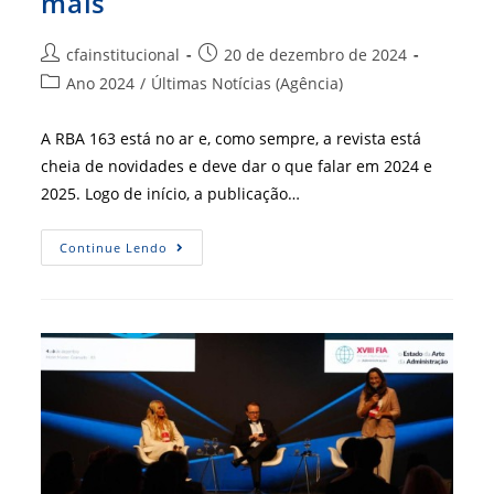
mais
Autor
Post
cfainstitucional
20 de dezembro de 2024
do
publicado:
Categoria
Ano 2024
/
Últimas Notícias (Agência)
post:
do
post:
A RBA 163 está no ar e, como sempre, a revista está
cheia de novidades e deve dar o que falar em 2024 e
2025. Logo de início, a publicação…
RBA
Continue Lendo
163,
Final
De
Ano
E
Muito
Mais