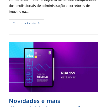
dos profissionais de administração e corretores de
imóveis na…
Administradores
Continue Lendo
E
Corretores
De
Imóveis
Dialogam
Em
Defesa
Das
Profissões
Novidades e mais