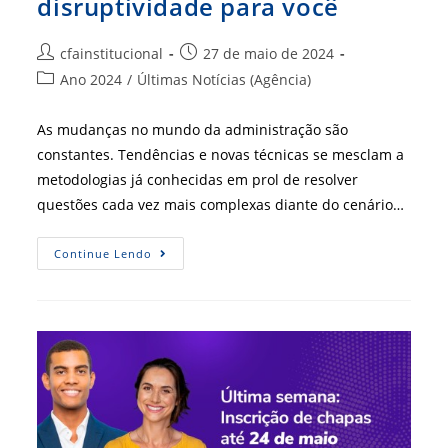
disruptividade para você
Autor
Post
cfainstitucional
27 de maio de 2024
do
publicado:
Categoria
Ano 2024
/
Últimas Notícias (Agência)
post:
do
post:
As mudanças no mundo da administração são
constantes. Tendências e novas técnicas se mesclam a
metodologias já conhecidas em prol de resolver
questões cada vez mais complexas diante do cenário…
Novidades
Continue Lendo
E
Mais
Disruptividade
Para
Você