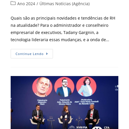
do
publicado:
Categoria
Ano 2024
/
Últimas Notícias (Agência)
post:
do
post:
Quais são as principais novidades e tendências de RH
na atualidade? Para o administrador e conselheiro
empresarial de executivos, Tadany Gargnin, a
tecnologia lideraria essas mudanças, e a onda de…
Tendências
Continue Lendo
E
Inovações
Na
Área
De
Gestão
De
Pessoas
Reúne
Público
Do
FIA