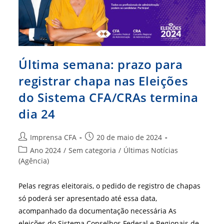
Última semana: prazo para
registrar chapa nas Eleições
do Sistema CFA/CRAs termina
dia 24
Autor
Post
Imprensa CFA
20 de maio de 2024
do
publicado:
Categoria
Ano 2024
/
Sem categoria
/
Últimas Notícias
post:
do
(Agência)
post:
Pelas regras eleitorais, o pedido de registro de chapas
só poderá ser apresentado até essa data,
acompanhado da documentação necessária As
eleições do Sistema Conselhos Federal e Regionais de