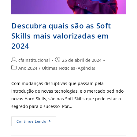
Descubra quais são as Soft
Skills mais valorizadas em
2024
Autor
Post
cfainstitucional
25 de abril de 2024
do
publicado:
Categoria
Ano 2024
/
Últimas Notícias (Agência)
post:
do
post:
Com mudanças disruptivas que passam pela
introdução de novas tecnologias, e o mercado pedindo
novas Hard Skills, são nas Soft Skills que pode estar o
segredo para o sucesso Por…
Descubra
Continue Lendo
Quais
São
As