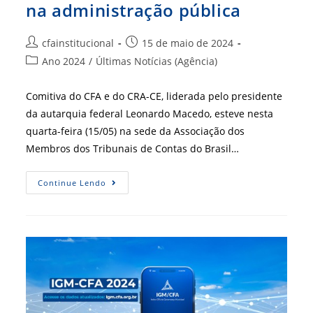
na administração pública
Autor
Post
cfainstitucional
15 de maio de 2024
do
publicado:
Categoria
Ano 2024
/
Últimas Notícias (Agência)
post:
do
post:
Comitiva do CFA e do CRA-CE, liderada pelo presidente
da autarquia federal Leonardo Macedo, esteve nesta
quarta-feira (15/05) na sede da Associação dos
Membros dos Tribunais de Contas do Brasil…
CFA
Continue Lendo
E
Atricon
Discutem
Terceirização
De
Mão
De
Obra
Na
Administração
Pública