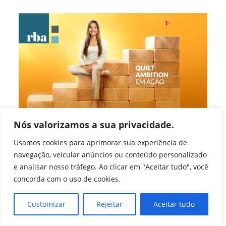
Soft
Skills
Mais
Valorizadas
Em
2024
Nós valorizamos a sua privacidade.
Novo fenômeno está
Usamos cookies para aprimorar sua experiência de
relacionado à falta de
navegação, veicular anúncios ou conteúdo personalizado
e analisar nosso tráfego. Ao clicar em "Aceitar tudo", você
lideranças no futuro
concorda com o uso de cookies.
Autor
Post
cfainstitucional
22 de abril de 2024
Customizar
Rejeitar
Aceitar tudo
do
publicado:
Categoria
Ano 2024
/
Últimas Notícias (Agência)
post:
do