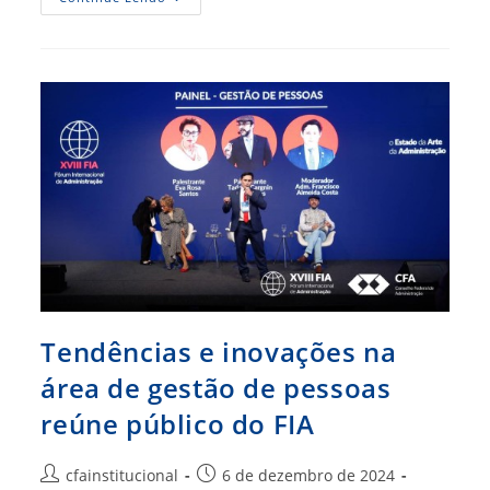
De
Experiências
E
Brics
São
Alvo
De
Discussão
Em
Palestra
Sobre
Gestão
Do
Agronegócio
Tendências e inovações na
área de gestão de pessoas
reúne público do FIA
Autor
Post
cfainstitucional
6 de dezembro de 2024