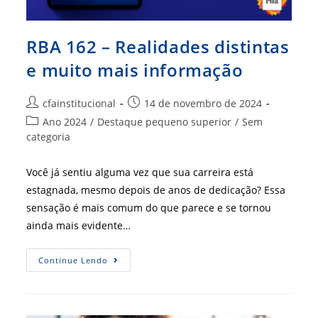
RBA 162 – Realidades distintas
e muito mais informação
Autor
Post
cfainstitucional
14 de novembro de 2024
do
publicado:
Categoria
Ano 2024
/
Destaque pequeno superior
/
Sem
post:
do
categoria
post:
Você já sentiu alguma vez que sua carreira está
estagnada, mesmo depois de anos de dedicação? Essa
sensação é mais comum do que parece e se tornou
ainda mais evidente…
RBA
Continue Lendo
162
–
Realidades
Distintas
E