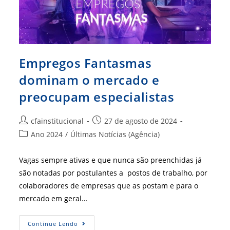
Empregos Fantasmas
dominam o mercado e
preocupam especialistas
Autor
Post
cfainstitucional
27 de agosto de 2024
do
publicado:
Categoria
Ano 2024
/
Últimas Notícias (Agência)
post:
do
post:
Vagas sempre ativas e que nunca são preenchidas já
são notadas por postulantes a postos de trabalho, por
colaboradores de empresas que as postam e para o
mercado em geral…
Empregos
Continue Lendo