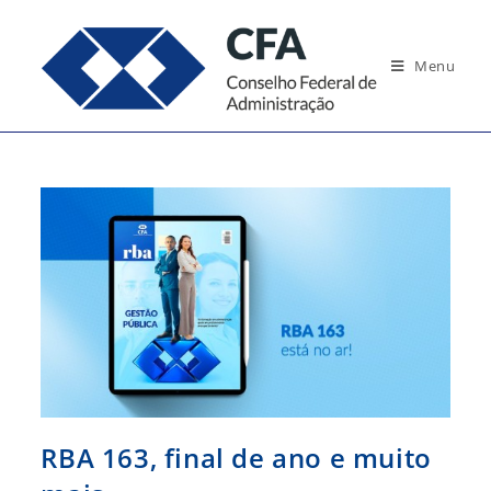
Ir
para
Menu
o
conteúdo
RBA 163, final de ano e muito