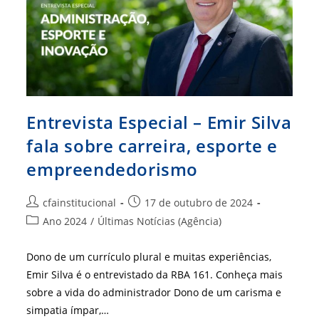
Entrevista Especial – Emir Silva
fala sobre carreira, esporte e
empreendedorismo
Autor
Post
cfainstitucional
17 de outubro de 2024
do
publicado:
Categoria
Ano 2024
/
Últimas Notícias (Agência)
post:
do
post:
Dono de um currículo plural e muitas experiências,
Emir Silva é o entrevistado da RBA 161. Conheça mais
sobre a vida do administrador Dono de um carisma e
simpatia ímpar,…