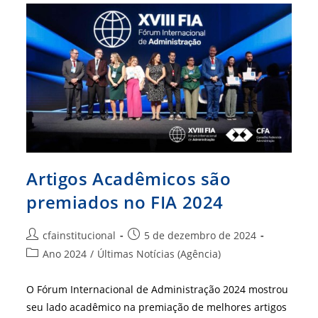
Debatidos
Entre
Palestrantes
Do
FIA
Artigos Acadêmicos são
premiados no FIA 2024
Autor
Post
cfainstitucional
5 de dezembro de 2024
do
publicado:
Categoria
Ano 2024
/
Últimas Notícias (Agência)
post:
do
post:
O Fórum Internacional de Administração 2024 mostrou
seu lado acadêmico na premiação de melhores artigos