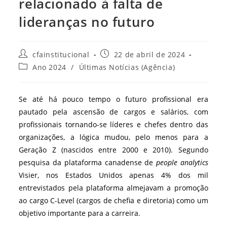
relacionado à falta de
lideranças no futuro
Autor
Post
cfainstitucional
22 de abril de 2024
do
publicado:
Categoria
Ano 2024
/
Últimas Notícias (Agência)
post:
do
post:
Se até há pouco tempo o futuro profissional era
pautado pela ascensão de cargos e salários, com
profissionais tornando-se líderes e chefes dentro das
organizações, a lógica mudou, pelo menos para a
Geração Z (nascidos entre 2000 e 2010). Segundo
pesquisa da plataforma canadense de
people analytics
Visier, nos Estados Unidos apenas 4% dos mil
entrevistados pela plataforma almejavam a promoção
ao cargo C-Level (cargos de chefia e diretoria) como um
objetivo importante para a carreira.