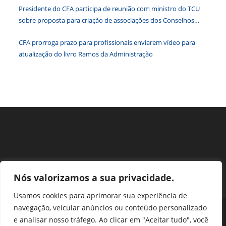
paine
Presidente do CFA participa de reunião com ministro do TCU
de
sobre proposta para criação de associações dos Conselhos
pesqu
Federais
CFA prorroga prazo para profissionais enviarem vídeo para
atualização do livro Ramos da Administração
Nós valorizamos a sua privacidade.
Usamos cookies para aprimorar sua experiência de
navegação, veicular anúncios ou conteúdo personalizado
Perguntas Frequentes
Ouvidoria
Transparência e prestação de contas
e analisar nosso tráfego. Ao clicar em "Aceitar tudo", você