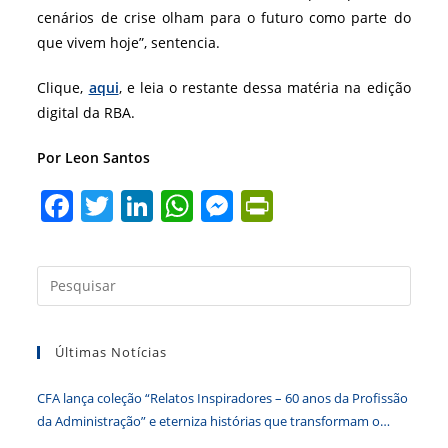
cenários de crise olham para o futuro como parte do
que vivem hoje”, sentencia.
Clique,
aqui
, e leia o restante dessa matéria na edição
digital da RBA.
Por Leon Santos
F
T
Li
W
M
Pr
a
w
n
h
e
in
c
itt
k
at
ss
tF
Press
e
er
e
s
e
ri
a
b
dI
A
n
e
tecla
Últimas Notícias
“Esc”
o
n
p
g
n
para
o
p
er
dl
CFA lança coleção “Relatos Inspiradores – 60 anos da Profissão
fecha
k
y
da Administração” e eterniza histórias que transformam o
o
Brasil