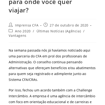
para onde você quer
viajar?
Autor
Post
Imprensa CFA
27 de outubro de 2020
do
publicado:
Categoria
Ano 2020
/
Últimas Notícias (Agência)
/
post:
do
Vantagens
post:
Na semana passada nós já havíamos noticiado aqui
uma parceria do CFA em prol dos profissionais de
Administração. O conselho continua pensando
alternativas que ofereçam
benefícios e/ou abatimentos
para quem seja registrado e adimplente junto ao
Sistema CFA/CRAs.
Por isso, fechou um acordo também com a Challenge
Intercâmbio. A empresa é uma agência de intercâmbio
com foco em orientação educacional e de carreiras e