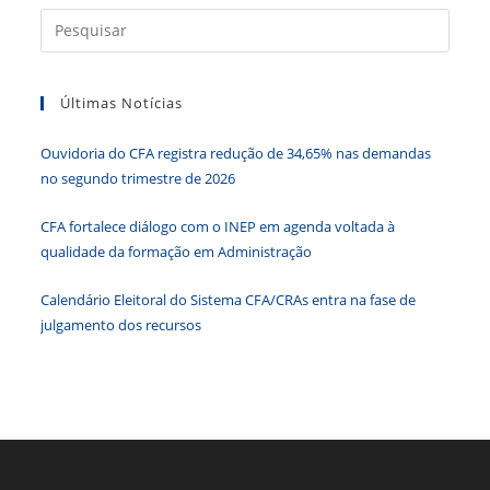
b
dI
A
n
e
Press
a
o
n
p
g
n
tecla
o
p
er
dl
Últimas Notícias
“Esc”
k
y
para
Ouvidoria do CFA registra redução de 34,65% nas demandas
fecha
no segundo trimestre de 2026
o
paine
CFA fortalece diálogo com o INEP em agenda voltada à
de
qualidade da formação em Administração
pesqu
Calendário Eleitoral do Sistema CFA/CRAs entra na fase de
julgamento dos recursos