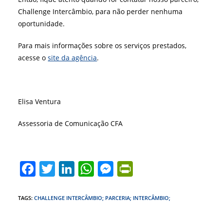
Challenge Intercâmbio, para não perder nenhuma
oportunidade.
Para mais informações sobre os serviços prestados,
acesse o
site da agência
.
Elisa Ventura
Assessoria de Comunicação CFA
F
T
Li
W
M
Pr
a
w
n
h
e
in
c
itt
k
at
ss
tF
TAGS
:
CHALLENGE INTERCÂMBIO; PARCERIA; INTERCÂMBIO;
e
er
e
s
e
ri