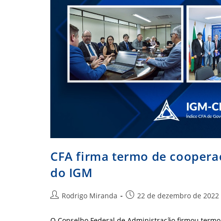
CFA firma termo de coopera
do IGM
Autor
Post
Rodrigo Miranda
22 de dezembro de 2022
do
publicado:
post:
O Conselho Federal de Administração firmou termo