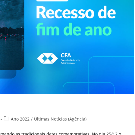
Categoria
Ano 2022
/
Últimas Notícias (Agência)
do
post:
imando as tradicionais datas comemorativas. No dia 25/12 o