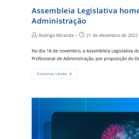
Em
Instituto
Assembleia Legislativa home
De
Ensino
Administração
E
Pesquisa
Autor
Post
Rodrigo Miranda
21 de dezembro de 2022
do
publicado:
post:
No dia 18 de novembro, a Assembleia Legislativa 
Profissional de Administração, por proposição do
Assembleia
Continue Lendo
Legislativa
Homenageia
Profissionais
De
Administração