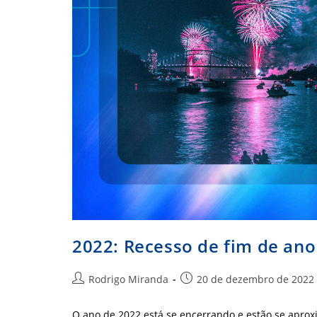
2022: Recesso de fim de ano
Autor
Post
Rodrigo Miranda
20 de dezembro de 2022
do
publicado:
post:
O ano de 2022 está se encerrando e estão se aprox