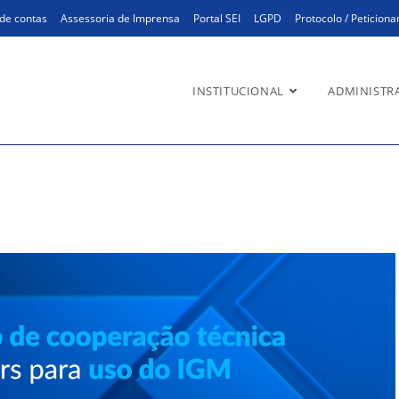
de contas
Assessoria de Imprensa
Portal SEI
LGPD
Protocolo / Peticion
INSTITUCIONAL
ADMINISTR
a