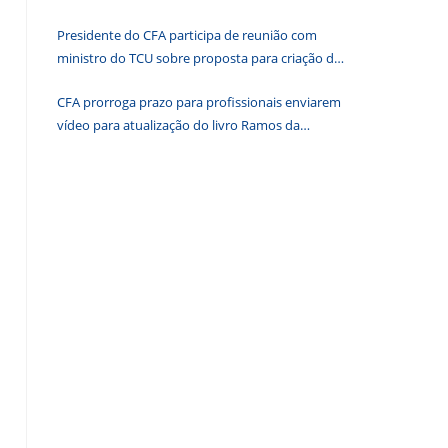
histórias que transformam o Brasil
painel
Presidente do CFA participa de reunião com
de
ministro do TCU sobre proposta para criação de
pesquisa.
associações dos Conselhos Federais
CFA prorroga prazo para profissionais enviarem
vídeo para atualização do livro Ramos da
Administração