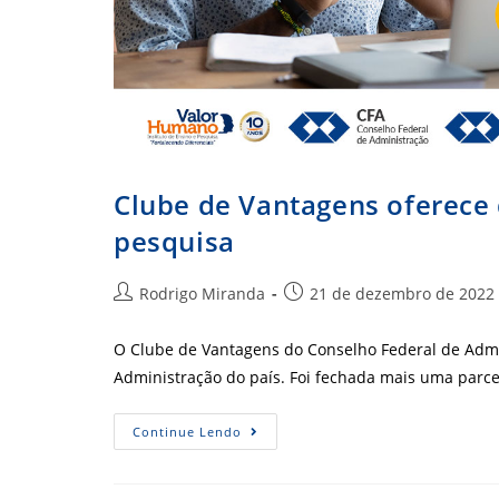
Clube de Vantagens oferece 
pesquisa
Autor
Post
Rodrigo Miranda
21 de dezembro de 2022
do
publicado:
post:
O Clube de Vantagens do Conselho Federal de Admi
Administração do país. Foi fechada mais uma parce
Clube
Continue Lendo
De
Vantagens
Oferece
Desconto