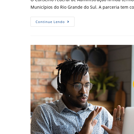
Municípios do Rio Grande do Sul. A parceria tem 
CFA
Continue Lendo
Firma
Termo
De
Cooperação
Técnica
Com
A
Famurs
Para
Uso
Do
IGM