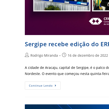
Sergipe recebe edição do ER
Autor
Post
Rodrigo Miranda
16 de dezembro de 2022
do
publicado:
post:
A cidade de Aracaju, capital de Sergipe, é o palco 
Nordeste. O evento que começou nesta quinta-feir
Sergipe
Continue Lendo
Recebe
Edição
Do
ERPAJ
Região
Nordeste