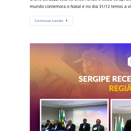
mundo comemora o Natal e no dia 31/12 temos a v
2022:
Continue Lendo
Recesso
De
Fim
De
Ano