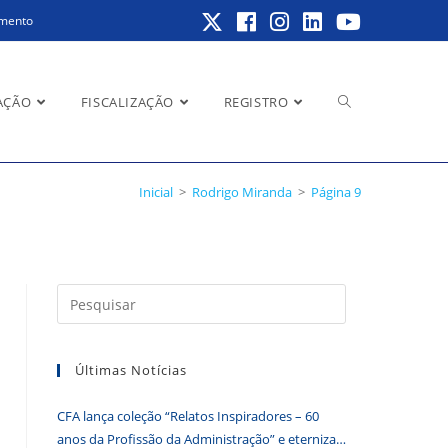
amento
Alternar
AÇÃO
FISCALIZAÇÃO
REGISTRO
Inicial
>
Rodrigo Miranda
>
Página 9
pesquisa
Pressione
do
a
tecla
Últimas Notícias
“Esc”
para
site
CFA lança coleção “Relatos Inspiradores – 60
fechar
anos da Profissão da Administração” e eterniza
o