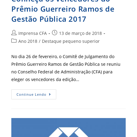
Prêmio Guerreiro Ramos de
Gestão Pública 2017
Autor
Post
Imprensa CFA
13 de março de 2018
do
publicado:
Categoria
Ano 2018
/
Destaque pequeno superior
post:
do
post:
No dia 26 de fevereiro, o Comitê de Julgamento do
Prêmio Guerreiro Ramos de Gestão Pública se reuniu
no Conselho Federal de Administração (CFA) para
eleger os vencedores da edição…
Conheça
Continue Lendo
Os
Vencedores
Do
Prêmio
Guerreiro
Ramos
De
Gestão
Pública