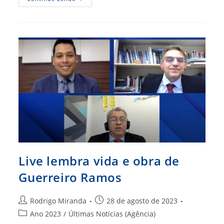
Os
Vencedores
Da
Última
Edição
Do
Prêmio
Guerreiro
Ramos
Live lembra vida e obra de
Guerreiro Ramos
Autor
Post
Rodrigo Miranda
28 de agosto de 2023
do
publicado:
Categoria
Ano 2023
/
Últimas Notícias (Agência)
post:
do