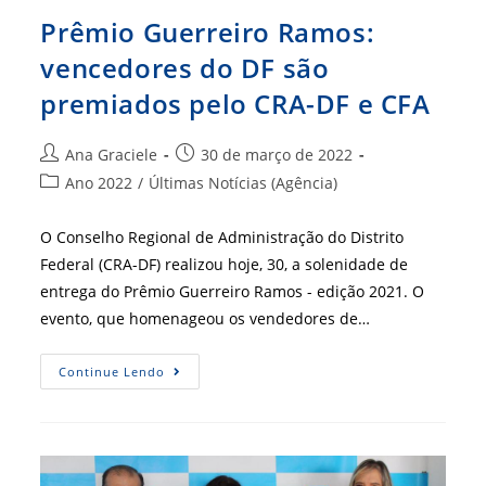
Prêmio Guerreiro Ramos:
vencedores do DF são
premiados pelo CRA-DF e CFA
Autor
Post
Ana Graciele
30 de março de 2022
do
publicado:
Categoria
Ano 2022
/
Últimas Notícias (Agência)
post:
do
post:
O Conselho Regional de Administração do Distrito
Federal (CRA-DF) realizou hoje, 30, a solenidade de
entrega do Prêmio Guerreiro Ramos - edição 2021. O
evento, que homenageou os vendedores de…
Prêmio
Continue Lendo
Guerreiro
Ramos:
Vencedores
Do
DF
São
Premiados