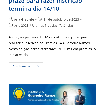
prazo para fazer inscrição
termina dia 14/10
Autor
Post
Ana Graciele
11 de outubro de 2023
do
publicado:
Categoria
Ano 2023
/
Últimas Notícias (Agência)
post:
do
post:
Acaba, no próximo dia 14 de outubro, o prazo para
realizar a inscrição no Prêmio CFA Guerreiro Ramos.
Nesta edição, serão oferecidos R$ 50 mil em prêmios. A
iniciativa do…
Prêmio
Continue Lendo
CFA
Guerreiro
Ramos:
Prazo
Para
Fazer
Inscrição
Termina
Dia
14/10