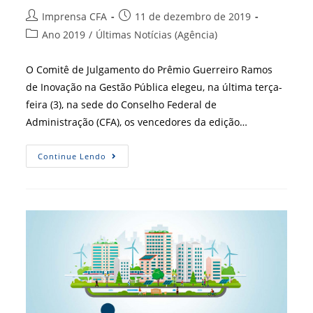
Autor
Post
Imprensa CFA
11 de dezembro de 2019
do
publicado:
Categoria
Ano 2019
/
Últimas Notícias (Agência)
post:
do
post:
O Comitê de Julgamento do Prêmio Guerreiro Ramos
de Inovação na Gestão Pública elegeu, na última terça-
feira (3), na sede do Conselho Federal de
Administração (CFA), os vencedores da edição…
Prêmio
Continue Lendo
Guerreiro
Ramos:
Saiba
Quem
São
Os
Vencedores
Desta
Edição