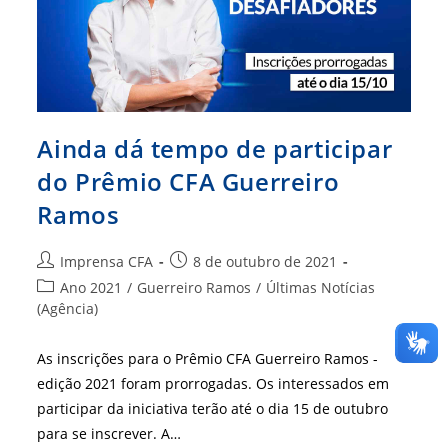
Ainda dá tempo de participar
do Prêmio CFA Guerreiro
Ramos
Autor
Post
Imprensa CFA
8 de outubro de 2021
do
publicado:
Categoria
Ano 2021
/
Guerreiro Ramos
/
Últimas Notícias
post:
do
(Agência)
post:
As inscrições para o Prêmio CFA Guerreiro Ramos -
edição 2021 foram prorrogadas. Os interessados em
participar da iniciativa terão até o dia 15 de outubro
para se inscrever. A…