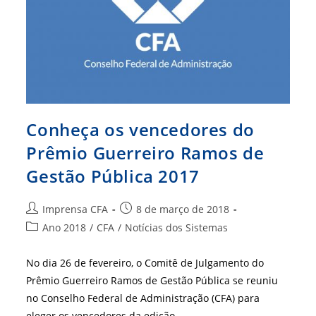
2017
Conheça os vencedores do
Prêmio Guerreiro Ramos de
Gestão Pública 2017
Autor
Post
Imprensa CFA
8 de março de 2018
do
publicado:
Categoria
Ano 2018
/
CFA
/
Notícias dos Sistemas
post:
do
post:
No dia 26 de fevereiro, o Comitê de Julgamento do
Prêmio Guerreiro Ramos de Gestão Pública se reuniu
no Conselho Federal de Administração (CFA) para
eleger os vencedores da edição…