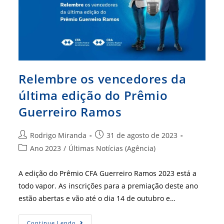
Relembre os vencedores da
última edição do Prêmio
Guerreiro Ramos
Autor
Post
Rodrigo Miranda
31 de agosto de 2023
do
publicado:
Categoria
Ano 2023
/
Últimas Notícias (Agência)
post:
do
post:
A edição do Prêmio CFA Guerreiro Ramos 2023 está a
todo vapor. As inscrições para a premiação deste ano
estão abertas e vão até o dia 14 de outubro e…
Relembre
Continue Lendo