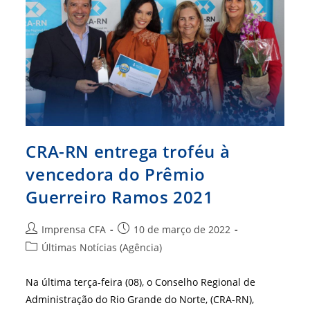
Pelo
CRA-
DF
E
CFA
CRA-RN entrega troféu à
vencedora do Prêmio
Guerreiro Ramos 2021
Autor
Post
Imprensa CFA
10 de março de 2022
do
publicado:
Categoria
Últimas Notícias (Agência)
post:
do
post:
Na última terça-feira (08), o Conselho Regional de
Administração do Rio Grande do Norte, (CRA-RN),