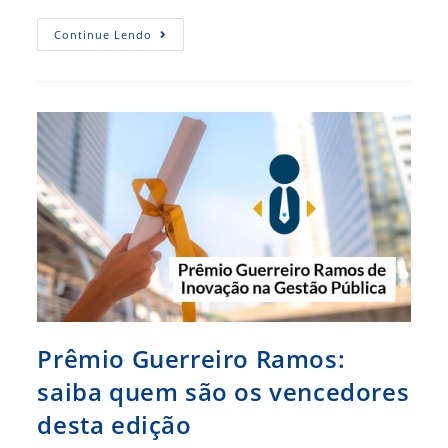
Ainda
Continue Lendo
Dá
Tempo
De
Participar
Do
Prêmio
CFA
Guerreiro
Ramos
Prêmio Guerreiro Ramos:
saiba quem são os vencedores
desta edição