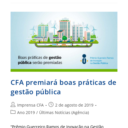
Mostre
Todo
Seu
Potencial
E
Talento
Profissional
Ao
Brasil
CFA premiará boas práticas de
gestão pública
Autor
Post
Imprensa CFA
2 de agosto de 2019
do
publicado:
Categoria
Ano 2019
/
Últimas Notícias (Agência)
post:
do
post:
“Prêmio Guerreiro Ramos de Inovação na Gestão