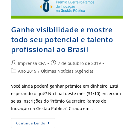
Ganhe visibilidade e mostre
todo seu potencial e talento
profissional ao Brasil
Autor
Post
Imprensa CFA
7 de outubro de 2019
do
publicado:
Categoria
Ano 2019
/
Últimas Notícias (Agência)
post:
do
post:
Você ainda poderá ganhar prêmios em dinheiro. Está
esperando o quê? No final deste mês (31/10) encerram-
se as inscrições do ‘Prêmio Guerreiro Ramos de
Inovação na Gestão Pública’. Criado em…
Ganhe
Continue Lendo
Visibilidade
E