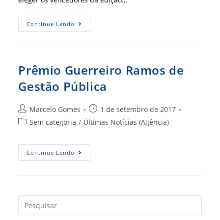
Conheça
Continue Lendo
Os
Vencedores
Do
Prêmio
Guerreiro
Ramos
Prêmio Guerreiro Ramos de
De
Gestão
Gestão Pública
Pública
2017
Autor
Post
Marcelo Gomes
1 de setembro de 2017
do
publicado:
Categoria
Sem categoria
/
Últimas Notícias (Agência)
post:
do
post:
Prêmio
Continue Lendo
Guerreiro
Ramos
De
Gestão
Pública
Press
a