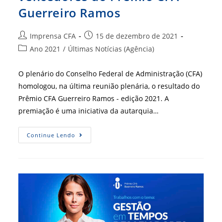
Guerreiro Ramos
Autor
Post
Imprensa CFA
15 de dezembro de 2021
do
publicado:
Categoria
Ano 2021
/
Últimas Notícias (Agência)
post:
do
post:
O plenário do Conselho Federal de Administração (CFA)
homologou, na última reunião plenária, o resultado do
Prêmio CFA Guerreiro Ramos - edição 2021. A
premiação é uma iniciativa da autarquia…
Conheça
Continue Lendo
Os
Trabalhos
Vencedores
Do
Prêmio
CFA
Guerreiro
Ramos