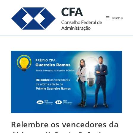
Ir
para
Menu
o
conteúdo
Relembre os vencedores da