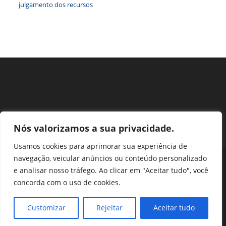
julgamento dos recursos
Nós valorizamos a sua privacidade.
Usamos cookies para aprimorar sua experiência de
navegação, veicular anúncios ou conteúdo personalizado
Perguntas Frequentes
Ouvidoria
Transparência e prestação de contas
e analisar nosso tráfego. Ao clicar em "Aceitar tudo", você
Assessoria de Imprensa
Portal SEI
LGPD
concorda com o uso de cookies.
Protocolo / Peticionamento
Setor de Autarquias Sul 1 Bloco L Edificio CFA - Asa Sul, Brasília -
Customizar
Rejeitar
Aceitar tudo
DF, 70070-932 | Telefone: (61) 3218-1800 | cfa@cfa.org.br |
Copyright - 2024 CFA | All Rights Reserved | Powered by CFA