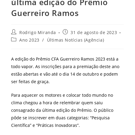
última edição do Prêmio
Guerreiro Ramos
Autor
Post
Rodrigo Miranda
31 de agosto de 2023
do
publicado:
Categoria
Ano 2023
/
Últimas Notícias (Agência)
post:
do
post:
A edição do Prêmio CFA Guerreiro Ramos 2023 está a
todo vapor. As inscrições para a premiação deste ano
estão abertas e vão até o dia 14 de outubro e podem
ser feitas de graça.
Para aquecer os motores e colocar todo mundo no
clima chegou a hora de relembrar quem saiu
consagrado da última edição do Prêmio. O público
pôde se inscrever em duas categorias: “Pesquisa
Científica” e “Práticas Inovadoras”.