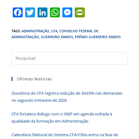
F
T
Li
W
M
Pr
a
w
n
h
e
in
c
itt
k
at
ss
tF
TAGS
:
ADMINISTRAÇÃO
,
CFA
,
CONSELHO FEDERAL DE
ADMINISTRAÇÃO
,
GUERREIRO RAMOS
,
PRÊMIO GUERREIRO RAMOS
e
er
e
s
e
ri
b
dI
A
n
e
Press
o
n
p
g
n
a
o
p
er
dl
tecla
k
y
Últimas Notícias
“Esc”
para
Ouvidoria do CFA registra redução de 34,65% nas demandas
fecha
no segundo trimestre de 2026
o
paine
CFA fortalece diálogo com o INEP em agenda voltada à
de
qualidade da formação em Administração
pesqu
Calendário Eleitoral do Sistema CFA/CRAs entra na fase de