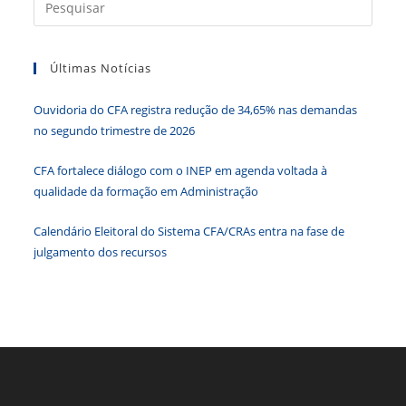
Press
o
n
p
g
n
a
o
p
er
dl
tecla
k
y
Últimas Notícias
“Esc”
para
Ouvidoria do CFA registra redução de 34,65% nas demandas
fecha
no segundo trimestre de 2026
o
paine
CFA fortalece diálogo com o INEP em agenda voltada à
de
qualidade da formação em Administração
pesqu
Calendário Eleitoral do Sistema CFA/CRAs entra na fase de
julgamento dos recursos