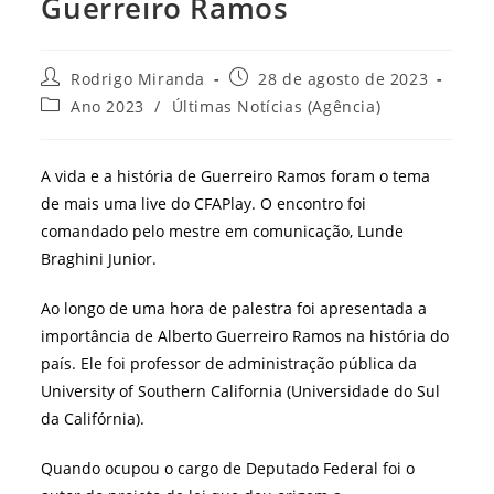
Guerreiro Ramos
Autor
Post
Rodrigo Miranda
28 de agosto de 2023
do
publicado:
Categoria
Ano 2023
/
Últimas Notícias (Agência)
post:
do
post:
A vida e a história de Guerreiro Ramos foram o tema
de mais uma live do CFAPlay. O encontro foi
comandado pelo mestre em comunicação, Lunde
Braghini Junior.
Ao longo de uma hora de palestra foi apresentada a
importância de Alberto Guerreiro Ramos na história do
país. Ele foi professor de administração pública da
University of Southern California (Universidade do Sul
da Califórnia).
Quando ocupou o cargo de Deputado Federal foi o