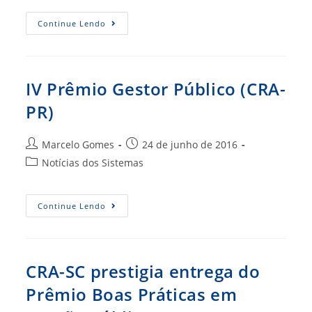
Consultor
post:
Em
Políticas
CRA-
Continue Lendo
Públicas
GO
Avançadas
Recebeu
E
A
Assessor
Visita
Da
Do
Presidência
Presidente
IV Prêmio Gestor Público (CRA-
Da
Da
Fundação
Câmara
PR)
Getúlio
Municipal
Vargas
Neste
(FGV).
Sábado
(CRA-
Autor
Post
Marcelo Gomes
24 de junho de 2016
RS)
do
publicado:
Categoria
Notícias dos Sistemas
post:
do
post:
IV
Continue Lendo
Prêmio
Gestor
Público
(CRA-
PR)
CRA-SC prestigia entrega do
Prêmio Boas Práticas em