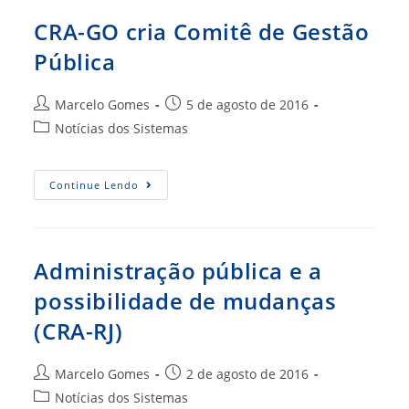
Proposta
Para
CRA-GO cria Comitê de Gestão
Elaboração
De
Pública
E-
Book
(CRA-
SC)
Autor
Post
Marcelo Gomes
5 de agosto de 2016
do
publicado:
Categoria
Notícias dos Sistemas
post:
do
post:
CRA-
Continue Lendo
GO
Cria
Comitê
De
Gestão
Pública
Administração pública e a
possibilidade de mudanças
(CRA-RJ)
Autor
Post
Marcelo Gomes
2 de agosto de 2016
do
publicado:
Categoria
Notícias dos Sistemas