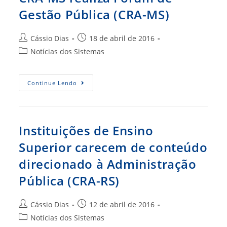
FOGESPI
Gestão Pública (CRA-MS)
(CRA-
PI)
Autor
Post
Cássio Dias
18 de abril de 2016
do
publicado:
Categoria
Notícias dos Sistemas
post:
do
post:
CRA-
Continue Lendo
MS
Realiza
Fórum
De
Gestão
Pública
Instituições de Ensino
(CRA-
MS)
Superior carecem de conteúdo
direcionado à Administração
Pública (CRA-RS)
Autor
Post
Cássio Dias
12 de abril de 2016
do
publicado:
Categoria
Notícias dos Sistemas
post: