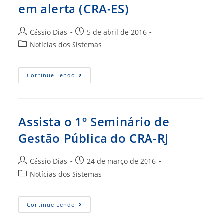
Sistema
em alerta (CRA-ES)
Eletrônico
De
Informações
Autor
Post
Cássio Dias
5 de abril de 2016
do
publicado:
Categoria
Notícias dos Sistemas
post:
do
post:
Reclames
Continue Lendo
De
Uma
Sociedade
Em
Alerta
(CRA-
Assista o 1º Seminário de
ES)
Gestão Pública do CRA-RJ
Autor
Post
Cássio Dias
24 de março de 2016
do
publicado:
Categoria
Notícias dos Sistemas
post:
do
post:
Assista
Continue Lendo
O
1º