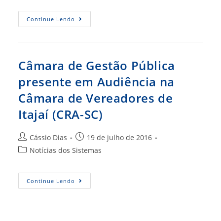
post:
Presidente
Continue Lendo
Do
CRA-
RS
Realiza
Encontro
Com
Câmara de Gestão Pública
Prefeito
De
presente em Audiência na
Porto
Alegre
Câmara de Vereadores de
(CRA-
RS)
Itajaí (CRA-SC)
Autor
Post
Cássio Dias
19 de julho de 2016
do
publicado:
Categoria
Notícias dos Sistemas
post:
do
post:
Câmara
Continue Lendo
De
Gestão
Pública
Presente
Em