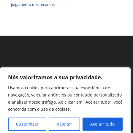
julgamento dos recursos
Nós valorizamos a sua privacidade.
Usamos cookies para aprimorar sua experiência de
navegação, veicular anúncios ou conteúdo personalizado
Perguntas Frequentes
Ouvidoria
Transparência e prestação de contas
e analisar nosso tráfego. Ao clicar em "Aceitar tudo", você
Assessoria de Imprensa
Portal SEI
LGPD
concorda com o uso de cookies.
Protocolo / Peticionamento
Setor de Autarquias Sul 1 Bloco L Edificio CFA - Asa Sul, Brasília -
Customizar
Rejeitar
Aceitar tudo
DF, 70070-932 | Telefone: (61) 3218-1800 | cfa@cfa.org.br |
Copyright - 2024 CFA | All Rights Reserved | Powered by CFA