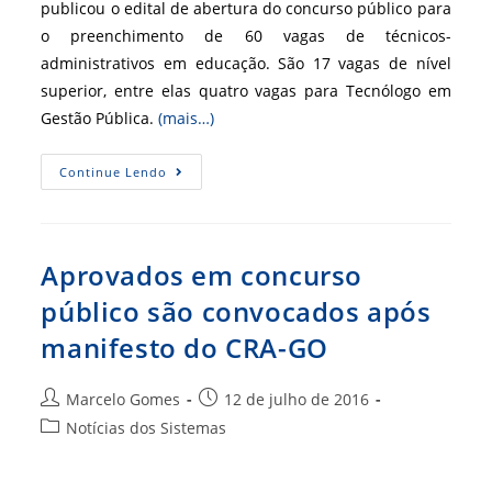
publicou o edital de abertura do concurso público para
o preenchimento de 60 vagas de técnicos-
administrativos em educação. São 17 vagas de nível
superior, entre elas quatro vagas para Tecnólogo em
Gestão Pública.
(mais…)
Concurso
Continue Lendo
No
MS
Oferece
Vagas
Para
Tecnólogo
Aprovados em concurso
Em
Gestão
público são convocados após
Pública
(CRA-
manifesto do CRA-GO
MS)
Autor
Post
Marcelo Gomes
12 de julho de 2016
do
publicado:
Categoria
Notícias dos Sistemas
post:
do
post: