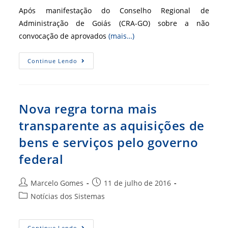
Após manifestação do Conselho Regional de
Administração de Goiás (CRA-GO) sobre a não
convocação de aprovados
(mais…)
Aprovados
Continue Lendo
Em
Concurso
Público
São
Convocados
Após
Nova regra torna mais
Manifesto
Do
transparente as aquisições de
CRA-
GO
bens e serviços pelo governo
federal
Autor
Post
Marcelo Gomes
11 de julho de 2016
do
publicado:
Categoria
Notícias dos Sistemas
post:
do
post:
Nova
Continue Lendo