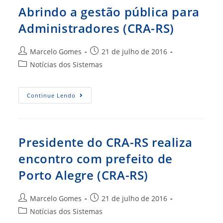
Observadores
Abrindo a gestão pública para
Voluntários
Do
Administradores (CRA-RS)
OS
Chapecó
Autor
Post
Marcelo Gomes
21 de julho de 2016
do
publicado:
Categoria
Notícias dos Sistemas
post:
do
post:
Abrindo
Continue Lendo
A
Gestão
Pública
Para
Administradores
(CRA-
Presidente do CRA-RS realiza
RS)
encontro com prefeito de
Porto Alegre (CRA-RS)
Autor
Post
Marcelo Gomes
21 de julho de 2016
do
publicado:
Categoria
Notícias dos Sistemas
post:
do