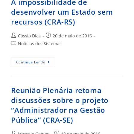
A impossibilidade de
Decreto
4735/2016
desenvolver um Estado sem
(CRA-
AC)
recursos (CRA-RS)
Autor
Post
Cássio Dias
20 de maio de 2016
do
publicado:
Categoria
Notícias dos Sistemas
post:
do
post:
A
Continue Lendo
Impossibilidade
De
Desenvolver
Um
Estado
Sem
Reunião Plenária retoma
Recursos
(CRA-
discussões sobre o projeto
RS)
“Administrador na Gestão
Pública” (CRA-SE)
Autor
Post
Marcelo Gomes
13 de maio de 2016