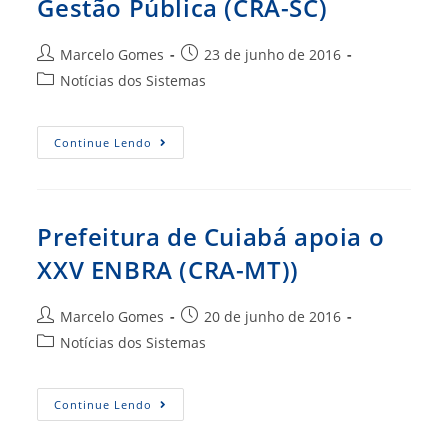
Gestão Pública (CRA-SC)
Autor
Post
Marcelo Gomes
23 de junho de 2016
do
publicado:
Categoria
Notícias dos Sistemas
post:
do
post:
CRA-
Continue Lendo
SC
Prestigia
Entrega
Do
Prêmio
Boas
Prefeitura de Cuiabá apoia o
Práticas
Em
XXV ENBRA (CRA-MT))
Gestão
Pública
(CRA-
SC)
Autor
Post
Marcelo Gomes
20 de junho de 2016
do
publicado:
Categoria
Notícias dos Sistemas
post:
do
post:
Prefeitura
Continue Lendo
De
Cuiabá
Apoia