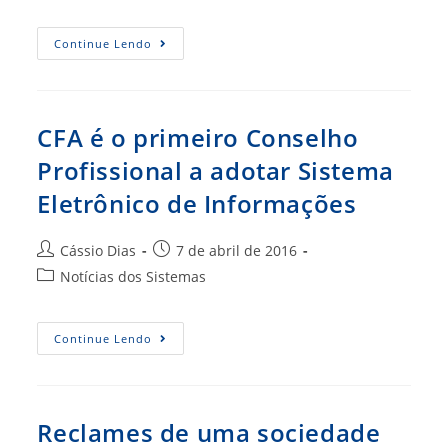
do
post:
Instituições
Continue Lendo
De
Ensino
Superior
Carecem
De
Conteúdo
CFA é o primeiro Conselho
Direcionado
À
Profissional a adotar Sistema
Administração
Pública
Eletrônico de Informações
(CRA-
RS)
Autor
Post
Cássio Dias
7 de abril de 2016
do
publicado:
Categoria
Notícias dos Sistemas
post:
do
post:
CFA
Continue Lendo
É
O
Primeiro
Conselho
Profissional
A
Reclames de uma sociedade
Adotar