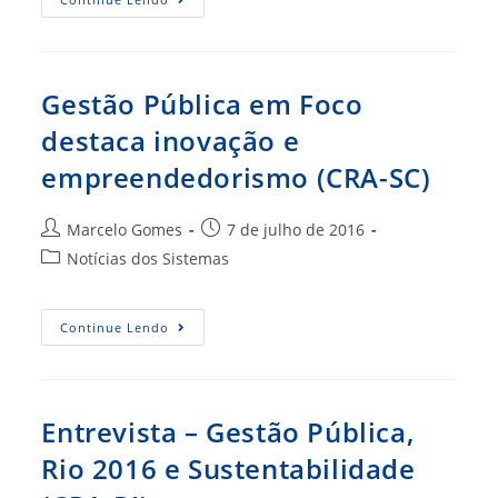
Regra
Torna
Mais
Transparente
As
Aquisições
Gestão Pública em Foco
De
Bens
destaca inovação e
E
Serviços
empreendedorismo (CRA-SC)
Pelo
Governo
Federal
Autor
Post
Marcelo Gomes
7 de julho de 2016
do
publicado:
Categoria
Notícias dos Sistemas
post:
do
post:
Gestão
Continue Lendo
Pública
Em
Foco
Destaca
Inovação
E
Entrevista – Gestão Pública,
Empreendedorismo
(CRA-
Rio 2016 e Sustentabilidade
SC)