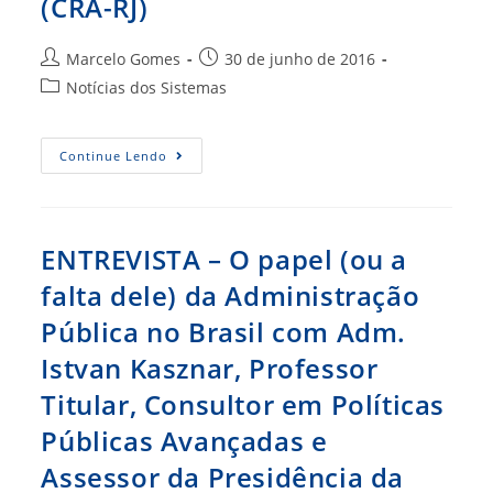
(CRA-RJ)
Autor
Post
Marcelo Gomes
30 de junho de 2016
do
publicado:
Categoria
Notícias dos Sistemas
post:
do
post:
Entrevista
Continue Lendo
–
Gestão
Pública,
Rio
2016
E
ENTREVISTA – O papel (ou a
Sustentabilidade
(CRA-
falta dele) da Administração
RJ)
Pública no Brasil com Adm.
Istvan Kasznar, Professor
Titular, Consultor em Políticas
Públicas Avançadas e
Assessor da Presidência da