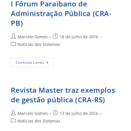
Audiência
I Fórum Paraibano de
Na
Câmara
Administração Pública (CRA-
De
Vereadores
PB)
De
Itajaí
(CRA-
SC)
Autor
Post
Marcelo Gomes
18 de julho de 2016
do
publicado:
Categoria
Notícias dos Sistemas
post:
do
post:
I
Continue Lendo
Fórum
Paraibano
De
Administração
Pública
(CRA-
Revista Master traz exemplos
PB)
de gestão pública (CRA-RS)
Autor
Post
Marcelo Gomes
13 de julho de 2016
do
publicado:
Categoria
Notícias dos Sistemas
post:
do