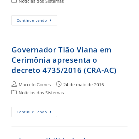
Categoria
Notícias dos Sistemas
post:
do
post:
(CRA-
Continue Lendo
SE)
Termo
De
Cooperação
Técnica
Será
Governador Tião Viana em
Assinado
Entre
Cerimônia apresenta o
O
CRA
decreto 4735/2016 (CRA-AC)
E
TCE
Autor
Post
Marcelo Gomes
24 de maio de 2016
do
publicado:
Categoria
Notícias dos Sistemas
post:
do
post:
Governador
Continue Lendo
Tião
Viana
Em
Cerimônia
Apresenta
O