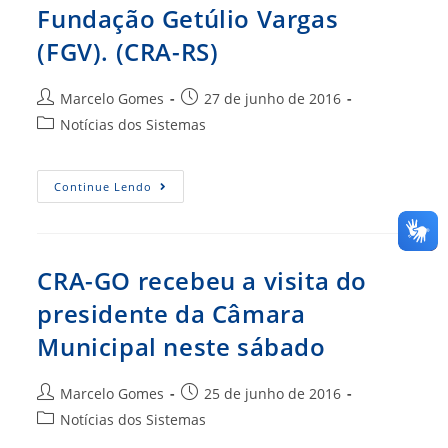
Fundação Getúlio Vargas
(FGV). (CRA-RS)
Autor
Post
Marcelo Gomes
27 de junho de 2016
do
publicado:
Categoria
Notícias dos Sistemas
post:
do
post:
ENTREVISTA
Continue Lendo
–
O
Papel
(ou
A
Falta
CRA-GO recebeu a visita do
Dele)
Da
presidente da Câmara
Administração
Pública
Municipal neste sábado
No
Brasil
Com
Adm.
Autor
Post
Marcelo Gomes
25 de junho de 2016
Istvan
Kasznar,
do
publicado:
Categoria
Notícias dos Sistemas
Professor
post:
Titular,
do