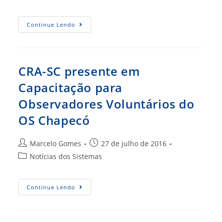
post:
do
post:
Administração
Continue Lendo
Pública
E
A
Possibilidade
De
Mudanças
CRA-SC presente em
(CRA-
RJ)
Capacitação para
Observadores Voluntários do
OS Chapecó
Autor
Post
Marcelo Gomes
27 de julho de 2016
do
publicado:
Categoria
Notícias dos Sistemas
post:
do
post:
CRA-
Continue Lendo
SC
Presente
Em
Capacitação
Para