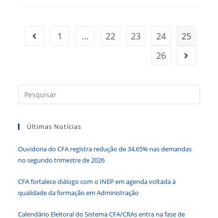
Seminário
De
Gestão
Pública
Do
1
…
22
23
24
25
Ir para a página anterior
CRA-
RJ
26
Ir para a
Press
a
tecla
Últimas Notícias
“Esc”
para
Ouvidoria do CFA registra redução de 34,65% nas demandas
fecha
no segundo trimestre de 2026
o
paine
CFA fortalece diálogo com o INEP em agenda voltada à
de
qualidade da formação em Administração
pesqu
Calendário Eleitoral do Sistema CFA/CRAs entra na fase de