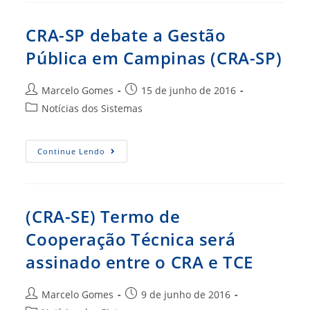
O
XXV
ENBRA
CRA-SP debate a Gestão
(CRA-
MT))
Pública em Campinas (CRA-SP)
Autor
Post
Marcelo Gomes
15 de junho de 2016
do
publicado:
Categoria
Notícias dos Sistemas
post:
do
post:
CRA-
Continue Lendo
SP
Debate
A
Gestão
Pública
Em
(CRA-SE) Termo de
Campinas
(CRA-
Cooperação Técnica será
SP)
assinado entre o CRA e TCE
Autor
Post
Marcelo Gomes
9 de junho de 2016
do
publicado: