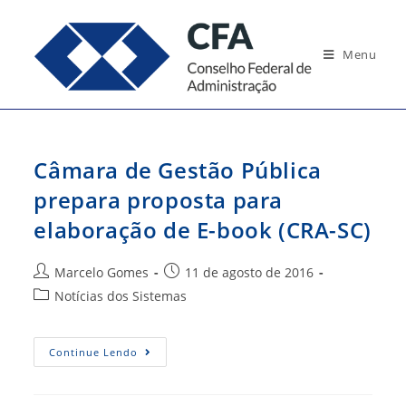
Ir
para
Menu
o
conteúdo
Câmara de Gestão Pública
prepara proposta para
elaboração de E-book (CRA-SC)
Autor
Post
Marcelo Gomes
11 de agosto de 2016
do
publicado:
Categoria
Notícias dos Sistemas
post:
do
post:
Câmara
Continue Lendo
De
Gestão
Pública
Prepara