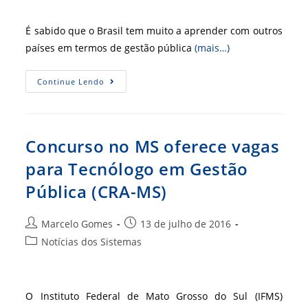
post:
É sabido que o Brasil tem muito a aprender com outros
países em termos de gestão pública
(mais…)
Revista
Continue Lendo
Master
Traz
Exemplos
De
Gestão
Pública
Concurso no MS oferece vagas
(CRA-
RS)
para Tecnólogo em Gestão
Pública (CRA-MS)
Autor
Post
Marcelo Gomes
13 de julho de 2016
do
publicado:
Categoria
Notícias dos Sistemas
post:
do
post:
O Instituto Federal de Mato Grosso do Sul (IFMS)