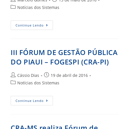
do
publicado:
Categoria
Notícias dos Sistemas
post:
do
post:
Reunião
Continue Lendo
Plenária
Retoma
Discussões
Sobre
O
Projeto
III FÓRUM DE GESTÃO PÚBLICA
“Administrador
Na
DO PIAUI – FOGESPI (CRA-PI)
Gestão
Pública”
(CRA-
SE)
Autor
Post
Cássio Dias
19 de abril de 2016
do
publicado:
Categoria
Notícias dos Sistemas
post:
do
post:
III
Continue Lendo
FÓRUM
DE
GESTÃO
PÚBLICA
DO
PIAUI
CRA-MS realiza Fórum de
–