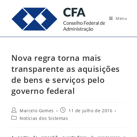
Ir
para
Menu
o
conteúdo
Nova regra torna mais
transparente as aquisições
de bens e serviços pelo
governo federal
Autor
Post
Marcelo Gomes
11 de julho de 2016
do
publicado:
Categoria
Notícias dos Sistemas
post:
do
post: