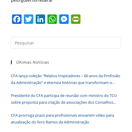
pelo-governo-federal
F
T
Li
W
M
Pr
a
w
n
h
e
in
c
itt
k
at
ss
tF
Press
e
er
e
s
e
ri
a
b
dI
A
n
e
tecla
Últimas Notícias
“Esc”
o
n
p
g
n
para
o
p
er
dl
CFA lança coleção “Relatos Inspiradores – 60 anos da Profissão
fecha
k
y
da Administração” e eterniza histórias que transformam o
o
Brasil
paine
Presidente do CFA participa de reunião com ministro do TCU
de
sobre proposta para criação de associações dos Conselhos
pesqu
Federais
CFA prorroga prazo para profissionais enviarem vídeo para
atualização do livro Ramos da Administração