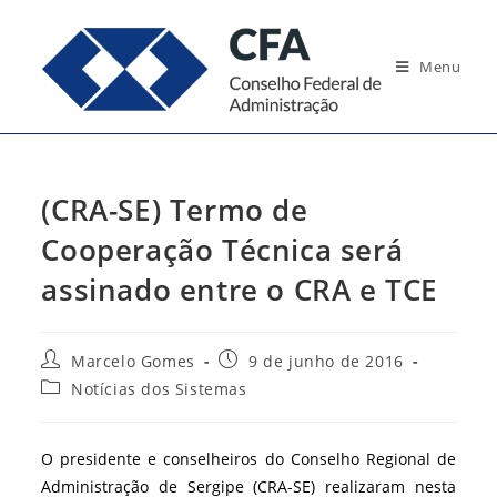
Ir
para
Menu
o
conteúdo
(CRA-SE) Termo de
Cooperação Técnica será
assinado entre o CRA e TCE
Autor
Post
Marcelo Gomes
9 de junho de 2016
do
publicado:
Categoria
Notícias dos Sistemas
post:
do
post:
O presidente e conselheiros do Conselho Regional de
Administração de Sergipe (CRA-SE) realizaram nesta