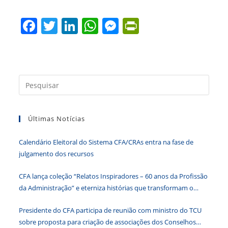
F
T
Li
W
M
Pr
a
w
n
h
e
in
c
itt
k
at
ss
tF
e
er
e
s
e
ri
Press
b
dI
A
n
e
a
o
n
p
g
n
tecla
o
p
er
dl
Últimas Notícias
“Esc”
para
k
y
Calendário Eleitoral do Sistema CFA/CRAs entra na fase de
fecha
julgamento dos recursos
o
paine
CFA lança coleção “Relatos Inspiradores – 60 anos da Profissão
de
da Administração” e eterniza histórias que transformam o
pesqu
Brasil
Presidente do CFA participa de reunião com ministro do TCU
sobre proposta para criação de associações dos Conselhos