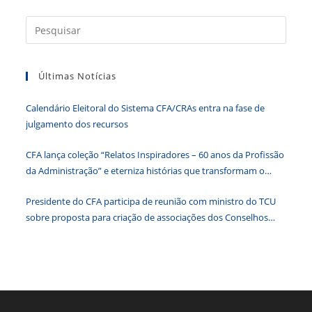
c
itt
k
at
ss
tF
Press
e
er
e
s
e
ri
a
b
dI
A
n
e
tecla
Últimas Notícias
“Esc”
o
n
p
g
n
para
o
p
er
dl
Calendário Eleitoral do Sistema CFA/CRAs entra na fase de
fecha
k
y
julgamento dos recursos
o
paine
CFA lança coleção “Relatos Inspiradores – 60 anos da Profissão
de
da Administração” e eterniza histórias que transformam o
pesqu
Brasil
Presidente do CFA participa de reunião com ministro do TCU
sobre proposta para criação de associações dos Conselhos
Federais