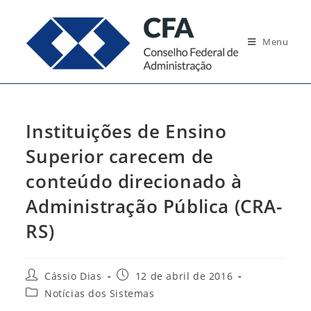
Ir
para
Menu
o
conteúdo
Instituições de Ensino
Superior carecem de
conteúdo direcionado à
Administração Pública (CRA-
RS)
Autor
Post
Cássio Dias
12 de abril de 2016
do
publicado:
Categoria
Notícias dos Sistemas
post:
do