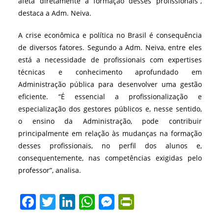
afeta diretamente a formação desses profissionais”,
destaca a Adm. Neiva.
A crise econômica e política no Brasil é consequência
de diversos fatores. Segundo a Adm. Neiva, entre eles
está a necessidade de profissionais com expertises
técnicas e conhecimento aprofundado em
Administração pública para desenvolver uma gestão
eficiente. “É essencial a profissionalização e
especialização dos gestores públicos e, nesse sentido,
o ensino da Administração, pode contribuir
principalmente em relação às mudanças na formação
desses profissionais, no perfil dos alunos e,
consequentemente, nas competências exigidas pelo
professor”, analisa.
F
T
Li
W
M
Pr
a
w
n
h
e
in