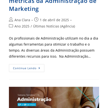
métricas da Administração de
Marketing
Autor
Post
Ana Clara
1 de abril de 2025
do
publicado:
Categoria
Ano 2025
/
Últimas Notícias (Agência)
post:
do
post:
Os profissionais de Administração utilizam no dia a dia
algumas ferramentas para otimizar o trabalho e o
tempo. As diversas áreas da Administração possuem
diferentes recursos para isso. Na Administração…
Descomplica
Continue Lendo
ADM:
Principais
Métricas
Da
Administração
De
Marketing