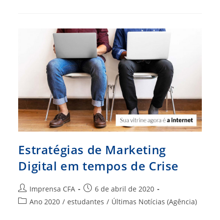
Administração:
“heróis”
Em
Tempos
De
Crise
Estratégias de Marketing
Digital em tempos de Crise
Autor
Post
Imprensa CFA
6 de abril de 2020
do
publicado:
Categoria
Ano 2020
/
estudantes
/
Últimas Notícias (Agência)
post:
do