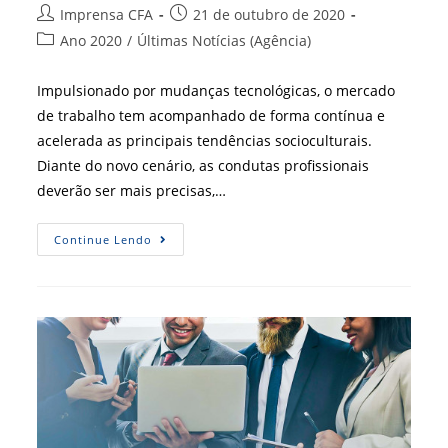
Autor
Post
Imprensa CFA
21 de outubro de 2020
do
publicado:
Categoria
Ano 2020
/
Últimas Notícias (Agência)
post:
do
post:
Impulsionado por mudanças tecnológicas, o mercado
de trabalho tem acompanhado de forma contínua e
acelerada as principais tendências socioculturais.
Diante do novo cenário, as condutas profissionais
deverão ser mais precisas,…
O
Continue Lendo
Que
O
Mercado
Espera
Do
Profissional
Do
Futuro