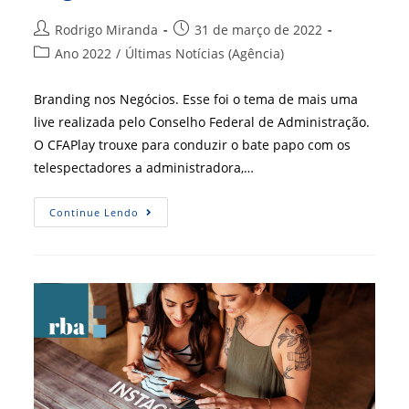
Autor
Post
Rodrigo Miranda
31 de março de 2022
do
publicado:
Categoria
Ano 2022
/
Últimas Notícias (Agência)
post:
do
post:
Branding nos Negócios. Esse foi o tema de mais uma
live realizada pelo Conselho Federal de Administração.
O CFAPlay trouxe para conduzir o bate papo com os
telespectadores a administradora,…
CFAPlay
Continue Lendo
Debate
Importância
Do
Branding
No
Mundo
Dos
Negócios