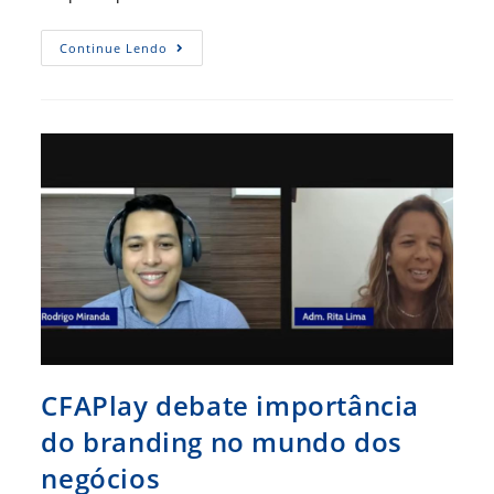
Marketing
Continue Lendo
E
Capacitação
Estratégica
Fazem
Parte
Da
Programação
CFAPlay debate importância
do branding no mundo dos
negócios