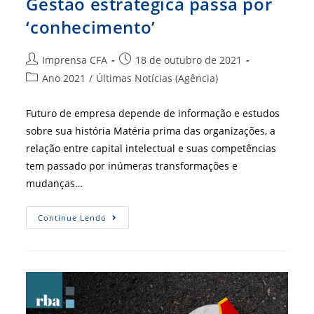
Gestão estratégica passa por
‘conhecimento’
Autor
Post
Imprensa CFA
18 de outubro de 2021
do
publicado:
Categoria
Ano 2021
/
Últimas Notícias (Agência)
post:
do
post:
Futuro de empresa depende de informação e estudos
sobre sua história Matéria prima das organizações, a
relação entre capital intelectual e suas competências
tem passado por inúmeras transformações e
mudanças…
Gestão
Continue Lendo
Estratégica
Passa
Por
‘conhecimento’