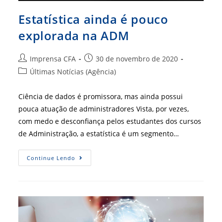
Estatística ainda é pouco
explorada na ADM
Autor
Post
Imprensa CFA
30 de novembro de 2020
do
publicado:
Categoria
Últimas Notícias (Agência)
post:
do
post:
Ciência de dados é promissora, mas ainda possui
pouca atuação de administradores Vista, por vezes,
com medo e desconfiança pelos estudantes dos cursos
de Administração, a estatística é um segmento…
Estatística
Continue Lendo
Ainda
É
Pouco
Explorada
Na
ADM