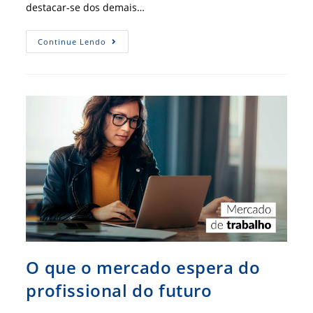
destacar-se dos demais…
Estudantes
Continue Lendo
Organizam
Evento
Para
Discutir
As
Novidades
Do
Marketing
O que o mercado espera do
profissional do futuro