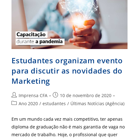
Estudantes organizam evento
para discutir as novidades do
Marketing
Autor
Post
Imprensa CFA
10 de novembro de 2020
do
publicado:
Categoria
Ano 2020
/
estudantes
/
Últimas Notícias (Agência)
post:
do
post:
Em um mundo cada vez mais competitivo, ter apenas
diploma de graduação não é mais garantia de vaga no
mercado de trabalho. Hoje, o profissional que quer