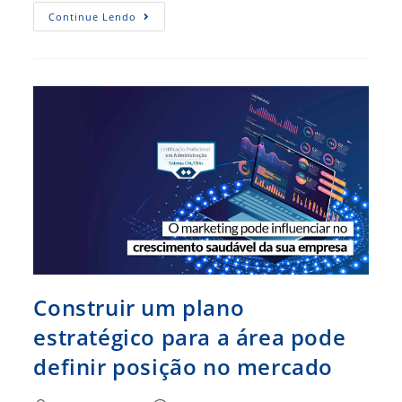
Branding,
Continue Lendo
Entenda
O
Que
É
E
Como
Ele
Funciona
Construir um plano
estratégico para a área pode
definir posição no mercado