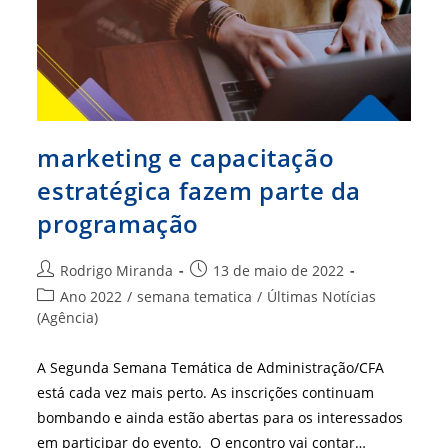
marketing e capacitação
estratégica fazem parte da
programação
Autor
Post
Rodrigo Miranda
13 de maio de 2022
do
publicado:
Categoria
Ano 2022
/
semana tematica
/
Últimas Notícias
post:
do
(Agência)
post:
A Segunda Semana Temática de Administração/CFA
está cada vez mais perto. As inscrições continuam
bombando e ainda estão abertas para os interessados
em participar do evento. O encontro vai contar…