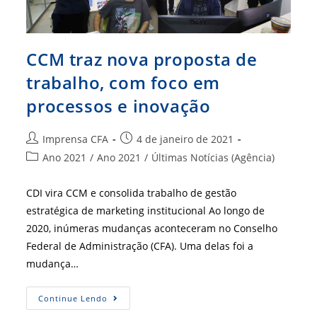
CCM traz nova proposta de
trabalho, com foco em
processos e inovação
Autor
Post
Imprensa CFA
4 de janeiro de 2021
do
publicado:
Categoria
Ano 2021
/
Ano 2021
/
Últimas Notícias (Agência)
post:
do
post:
CDI vira CCM e consolida trabalho de gestão
estratégica de marketing institucional Ao longo de
2020, inúmeras mudanças aconteceram no Conselho
Federal de Administração (CFA). Uma delas foi a
mudança…
CCM
Continue Lendo
Traz