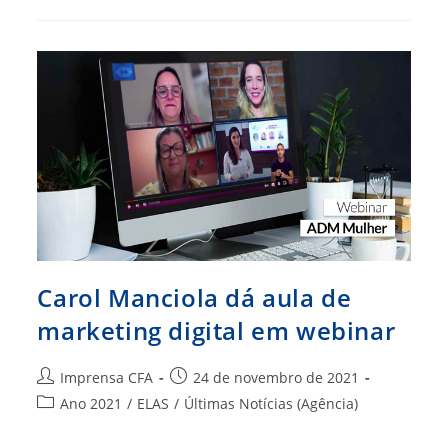
Canvas
Melhoram
Performance
Na
Web
E
Nas
Vendas
Carol Manciola dá aula de
marketing digital em webinar
Autor
Post
Imprensa CFA
24 de novembro de 2021
do
publicado:
Categoria
Ano 2021
/
ELAS
/
Últimas Notícias (Agência)
post:
do
post: