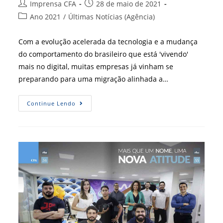
Autor
Post
Imprensa CFA
28 de maio de 2021
do
publicado:
Categoria
Ano 2021
/
Últimas Notícias (Agência)
post:
do
post:
Com a evolução acelerada da tecnologia e a mudança
do comportamento do brasileiro que está 'vivendo'
mais no digital, muitas empresas já vinham se
preparando para uma migração alinhada a…
Construir
Continue Lendo
Um
Plano
Estratégico
Para
A
Área
Pode
Definir
Posição
No
Mercado