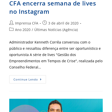
CFA encerra semana de lives
no Instagram
Autor
Post
Imprensa CFA
3 de abril de 2020
do
publicado:
Categoria
Ano 2020
/
Últimas Notícias (Agência)
post:
do
post:
Administrador Kenneth Corrêa conversou com o
público e ressaltou diferença entre ser oportunístico e
oportunista A série de lives "Gestão dos
Empreendimentos em Tempos de Crise", realizada pelo
Conselho Federal…
CFA
Continue Lendo
Encerra
Semana
De
Lives
No
Instagram