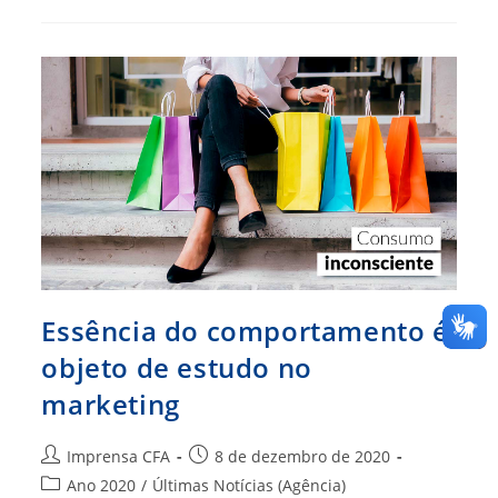
Nova
Proposta
De
Trabalho,
Com
Foco
Em
Processos
E
Inovação
Essência do comportamento é
objeto de estudo no
marketing
Autor
Post
Imprensa CFA
8 de dezembro de 2020
do
publicado:
Categoria
Ano 2020
/
Últimas Notícias (Agência)