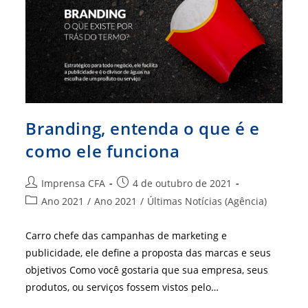
Branding, entenda o que é e
como ele funciona
Autor
Post
Imprensa CFA
4 de outubro de 2021
do
publicado:
Categoria
Ano 2021
/
Ano 2021
/
Últimas Notícias (Agência)
post:
do
post:
Carro chefe das campanhas de marketing e
publicidade, ele define a proposta das marcas e seus
objetivos Como você gostaria que sua empresa, seus
produtos, ou serviços fossem vistos pelo…