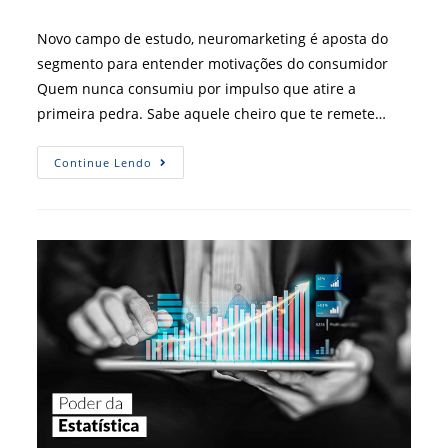
post:
do
post:
Novo campo de estudo, neuromarketing é aposta do
segmento para entender motivações do consumidor
Quem nunca consumiu por impulso que atire a
primeira pedra. Sabe aquele cheiro que te remete…
Essência
Continue Lendo
Do
Comportamento
É
Objeto
De
Estudo
No
Marketing