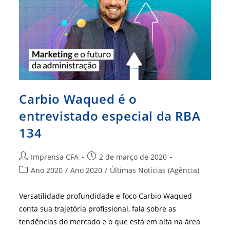
Carbio Waqued é o
entrevistado especial da RBA
134
Autor
Post
Imprensa CFA
2 de março de 2020
do
publicado:
Categoria
Ano 2020
/
Ano 2020
/
Últimas Notícias (Agência)
post:
do
post:
Versatilidade profundidade e foco Carbio Waqued
conta sua trajetória profissional, fala sobre as
tendências do mercado e o que está em alta na área