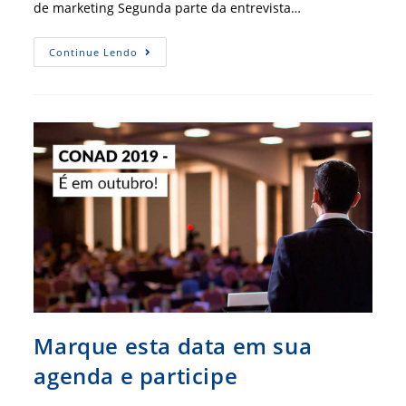
de marketing Segunda parte da entrevista…
Carbio
Continue Lendo
Waqued
É
O
Entrevistado
Especial
Da
RBA
134
Marque esta data em sua
agenda e participe