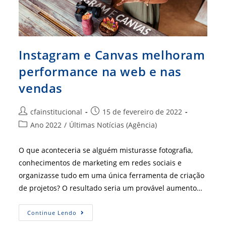
Instagram e Canvas melhoram
performance na web e nas
vendas
Autor
Post
cfainstitucional
15 de fevereiro de 2022
do
publicado:
Categoria
Ano 2022
/
Últimas Notícias (Agência)
post:
do
post:
O que aconteceria se alguém misturasse fotografia,
conhecimentos de marketing em redes sociais e
organizasse tudo em uma única ferramenta de criação
de projetos? O resultado seria um provável aumento…
Instagram
Continue Lendo
E