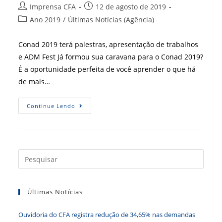
Autor
Post
Imprensa CFA
12 de agosto de 2019
do
publicado:
Categoria
Ano 2019
/
Últimas Notícias (Agência)
post:
do
post:
Conad 2019 terá palestras, apresentação de trabalhos
e ADM Fest Já formou sua caravana para o Conad 2019?
É a oportunidade perfeita de você aprender o que há
de mais…
Marque
Continue Lendo
Esta
Data
Em
Sua
Agenda
E
Participe
Press
a
tecla
Últimas Notícias
“Esc”
para
Ouvidoria do CFA registra redução de 34,65% nas demandas
fecha