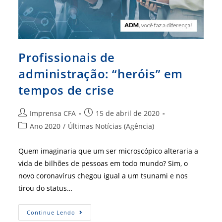
Profissionais de
administração: “heróis” em
tempos de crise
Autor
Post
Imprensa CFA
15 de abril de 2020
do
publicado:
Categoria
Ano 2020
/
Últimas Notícias (Agência)
post:
do
post:
Quem imaginaria que um ser microscópico alteraria a
vida de bilhões de pessoas em todo mundo? Sim, o
novo coronavírus chegou igual a um tsunami e nos
tirou do status…
Profissionais
Continue Lendo
De