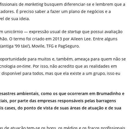
fissionais de
marketing
busquem diferenciar-se e lembrem que a
adores. É preciso saber a fazer um plano de negócios e a
el de sua ideia.
um unicórnio — expressão usual de
startup
que possui avaliação
hão. O termo foi criado em 2013 por Aileen Lee. Entre alguns
tiga ‘99 táxi’), Movile, TFG e PagSeguro.
m oportunidade para muitos e, também, ameaça para quem não se
ecnologia
on-time
. Por isso, não acredito que as realidades em
 disponível para todos, mas que ela existe a um grupo, isso eu
esastres ambientais, como os que ocorreram em Brumadinho e
iais, por parte das empresas responsáveis pelas barragens
is cases, do ponto de vista de suas áreas de atuação e de sua
s de atuação tem-se os bons, os médios e os fracos profissionais.