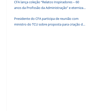
CFA lança coleção “Relatos Inspiradores – 60
de
anos da Profissão da Administração” e eterniza
pesquisa.
histórias que transformam o Brasil
Presidente do CFA participa de reunião com
ministro do TCU sobre proposta para criação de
associações dos Conselhos Federais