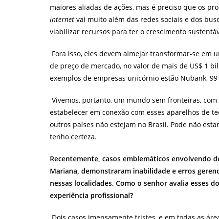
maiores aliadas de ações, mas é preciso que os pro
internet
vai muito além das redes sociais e dos busc
viabilizar recursos para ter o crescimento sustentáv
Fora isso, eles devem almejar transformar-se em 
de preço de mercado, no valor de mais de US$ 1 bil
exemplos de empresas unicórnio estão Nubank, 99 (an
Vivemos, portanto, um mundo sem fronteiras, co
estabelecer em conexão com esses aparelhos de t
outros países não estejam no Brasil. Pode não estar
tenho certeza.
Recentemente, casos emblemáticos envolvendo d
Mariana, demonstraram inabilidade e erros gerenc
nessas localidades. Como o senhor avalia esses do
experiência profissional?
Dois casos imensamente tristes, e em todas as área