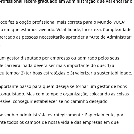
profissional recém-graduado em Administração que vai encarar o
ocê fez a opção profissional mais correta para o Mundo ‘VUCA’,
o em que estamos vivendo: Volatilidade, Incerteza, Complexidade
rcado as pessoas necessitarão aprender a “Arte de Administrar”
.
r um gestor disputado por empresas ou admirado pelos seus
 carreira, nada deverá ser mais importante do que: 1) a
 tempo; 2) ter boas estratégias e 3) valorizar a sustentabilidade.
mportante passo para quem deseja se tornar um gestor de bons
 conquistado. Mas com tempo e organização, colocando as coisas
ossível conseguir estabelecer-se no caminho desejado.
se souber administrá-la estrategicamente. Especialmente, por
ente todos os campos de nossa vida e das empresas em que