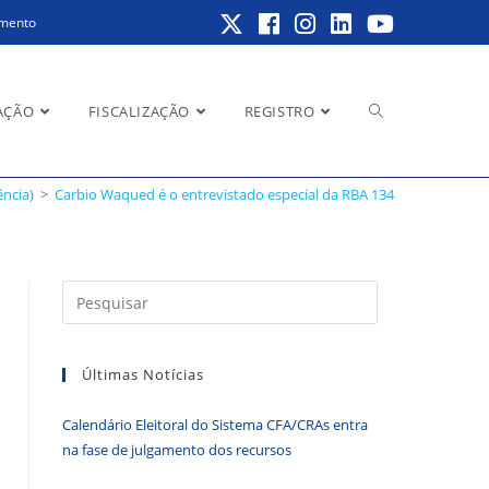
amento
Alternar
AÇÃO
FISCALIZAÇÃO
REGISTRO
ência)
>
Carbio Waqued é o entrevistado especial da RBA 134
pesquisa
Pressione
a
do
tecla
Últimas Notícias
“Esc”
para
Calendário Eleitoral do Sistema CFA/CRAs entra
fechar
site
na fase de julgamento dos recursos
o
painel