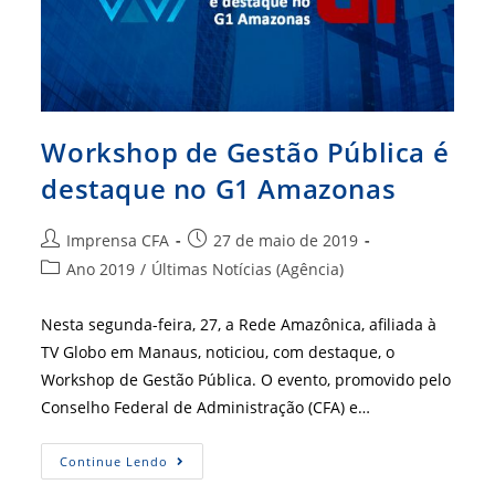
Workshop de Gestão Pública é
destaque no G1 Amazonas
Autor
Post
Imprensa CFA
27 de maio de 2019
do
publicado:
Categoria
Ano 2019
/
Últimas Notícias (Agência)
post:
do
post:
Nesta segunda-feira, 27, a Rede Amazônica, afiliada à
TV Globo em Manaus, noticiou, com destaque, o
Workshop de Gestão Pública. O evento, promovido pelo
Conselho Federal de Administração (CFA) e…
Workshop
Continue Lendo
De
Gestão