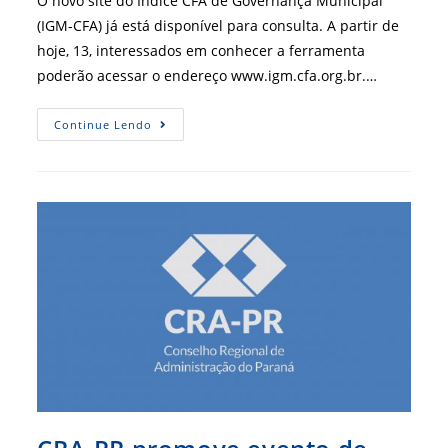
O novo site do Índice CFA de Governança Municipal
(IGM-CFA) já está disponível para consulta. A partir de
hoje, 13, interessados em conhecer a ferramenta
poderão acessar o endereço www.igm.cfa.org.br.…
Portal
Continue Lendo
Apresenta
Todas
As
Novidades
IGM-
CFA
2.0