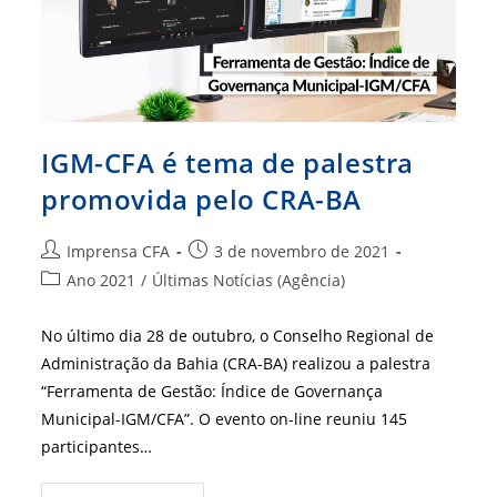
IGM-CFA é tema de palestra
promovida pelo CRA-BA
Autor
Post
Imprensa CFA
3 de novembro de 2021
do
publicado:
Categoria
Ano 2021
/
Últimas Notícias (Agência)
post:
do
post:
No último dia 28 de outubro, o Conselho Regional de
Administração da Bahia (CRA-BA) realizou a palestra
“Ferramenta de Gestão: Índice de Governança
Municipal-IGM/CFA”. O evento on-line reuniu 145
participantes…