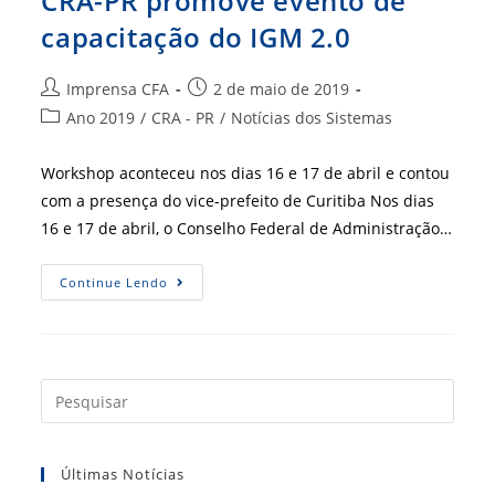
CRA-PR promove evento de
capacitação do IGM 2.0
Autor
Post
Imprensa CFA
2 de maio de 2019
do
publicado:
Categoria
Ano 2019
/
CRA - PR
/
Notícias dos Sistemas
post:
do
post:
Workshop aconteceu nos dias 16 e 17 de abril e contou
com a presença do vice-prefeito de Curitiba Nos dias
16 e 17 de abril, o Conselho Federal de Administração…
CRA-
Continue Lendo
PR
Promove
Evento
De
Capacitação
Do
IGM
Press
2.0
a
tecla
Últimas Notícias
“Esc”