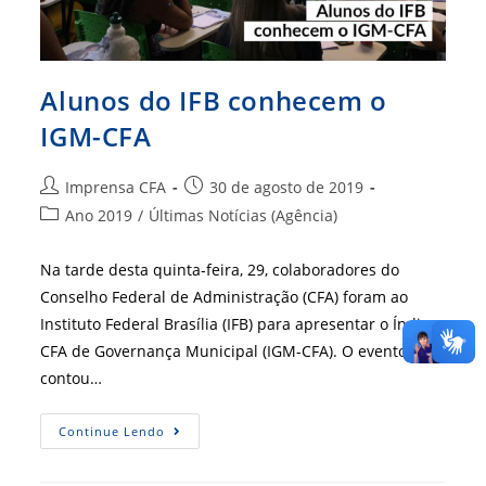
Alunos do IFB conhecem o
IGM-CFA
Autor
Post
Imprensa CFA
30 de agosto de 2019
do
publicado:
Categoria
Ano 2019
/
Últimas Notícias (Agência)
post:
do
post:
Na tarde desta quinta-feira, 29, colaboradores do
Conselho Federal de Administração (CFA) foram ao
Instituto Federal Brasília (IFB) para apresentar o Índice
CFA de Governança Municipal (IGM-CFA). O evento
contou…
Alunos
Continue Lendo
Do
IFB
Conhecem