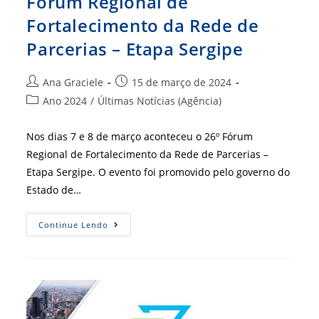
Fórum Regional de
Fortalecimento da Rede de
Parcerias – Etapa Sergipe
Autor
Post
Ana Graciele
15 de março de 2024
do
publicado:
Categoria
Ano 2024
/
Últimas Notícias (Agência)
post:
do
post:
Nos dias 7 e 8 de março aconteceu o 26º Fórum
Regional de Fortalecimento da Rede de Parcerias –
Etapa Sergipe. O evento foi promovido pelo governo do
Estado de…
CFA
Continue Lendo
Marca
Presença
No
26º
Fórum
Regional
De
Fortalecimento
Da