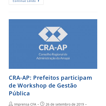
IGM-
Continue Lendo
CFA
É
Tema
De
Palestra
Promovida
Pelo
CRA-
BA
CRA-AP: Prefeitos participam
de Workshop de Gestão
Pública
Autor
Post
Imprensa CFA
26 de setembro de 2019