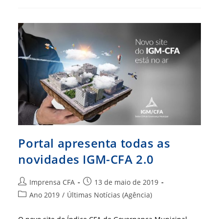
Pública
É
Destaque
No
G1
Amazonas
Portal apresenta todas as
novidades IGM-CFA 2.0
Autor
Post
Imprensa CFA
13 de maio de 2019
do
publicado:
Categoria
Ano 2019
/
Últimas Notícias (Agência)
post:
do
post: