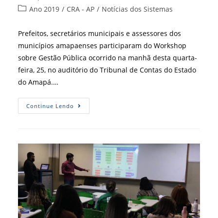
do
publicado:
Categoria
Ano 2019
/
CRA - AP
/
Notícias dos Sistemas
post:
do
post:
Prefeitos, secretários municipais e assessores dos
municípios amapaenses participaram do Workshop
sobre Gestão Pública ocorrido na manhã desta quarta-
feira, 25, no auditório do Tribunal de Contas do Estado
do Amapá.…
CRA-
Continue Lendo
AP:
Prefeitos
Participam
De
Workshop
De
Gestão
Pública