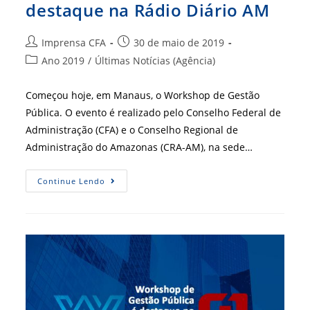
destaque na Rádio Diário AM
Autor
Post
Imprensa CFA
30 de maio de 2019
do
publicado:
Categoria
Ano 2019
/
Últimas Notícias (Agência)
post:
do
post:
Começou hoje, em Manaus, o Workshop de Gestão
Pública. O evento é realizado pelo Conselho Federal de
Administração (CFA) e o Conselho Regional de
Administração do Amazonas (CRA-AM), na sede…
Workshop
Continue Lendo
De
Gestão
Pública
É
Destaque
Na
Rádio
Diário
AM