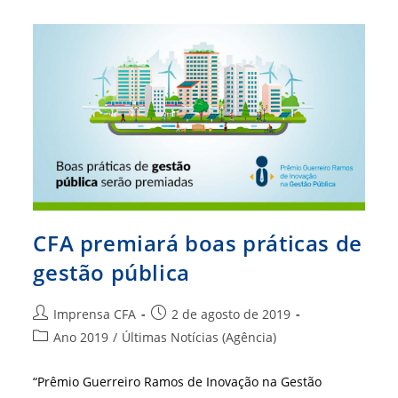
O
IGM-
CFA
CFA premiará boas práticas de
gestão pública
Autor
Post
Imprensa CFA
2 de agosto de 2019
do
publicado:
Categoria
Ano 2019
/
Últimas Notícias (Agência)
post:
do
post:
“Prêmio Guerreiro Ramos de Inovação na Gestão