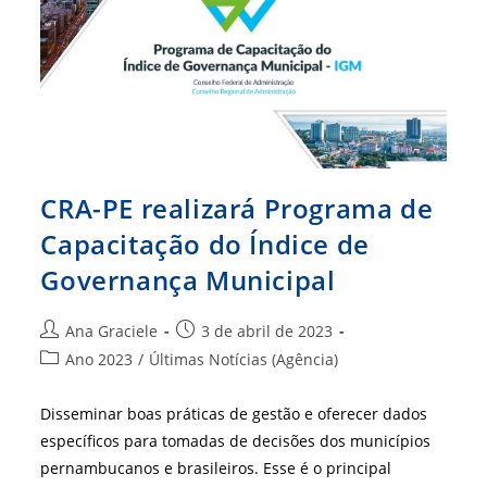
Rede
De
Parcerias
–
Etapa
Sergipe
CRA-PE realizará Programa de
Capacitação do Índice de
Governança Municipal
Autor
Post
Ana Graciele
3 de abril de 2023
do
publicado:
Categoria
Ano 2023
/
Últimas Notícias (Agência)
post:
do
post:
Disseminar boas práticas de gestão e oferecer dados
específicos para tomadas de decisões dos municípios
pernambucanos e brasileiros. Esse é o principal