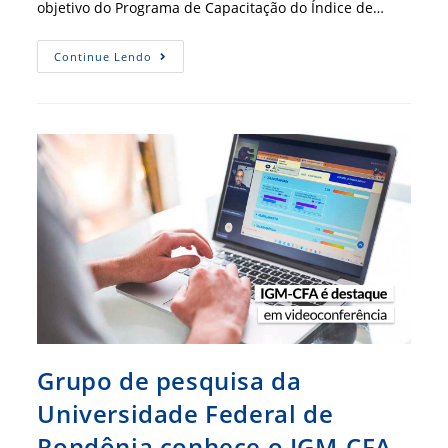
objetivo do Programa de Capacitação do Índice de…
CRA-
Continue Lendo
PE
Realizará
Programa
De
Capacitação
Do
Índice
De
Governança
Municipal
Grupo de pesquisa da
Universidade Federal de
Rondônia conhece o IGM-CFA