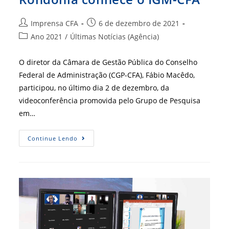
Autor
Post
Imprensa CFA
6 de dezembro de 2021
do
publicado:
Categoria
Ano 2021
/
Últimas Notícias (Agência)
post:
do
post:
O diretor da Câmara de Gestão Pública do Conselho
Federal de Administração (CGP-CFA), Fábio Macêdo,
participou, no último dia 2 de dezembro, da
videoconferência promovida pelo Grupo de Pesquisa
em…
Grupo
Continue Lendo
De
Pesquisa
Da
Universidade
Federal
De
Rondônia
Conhece
O
IGM-
CFA