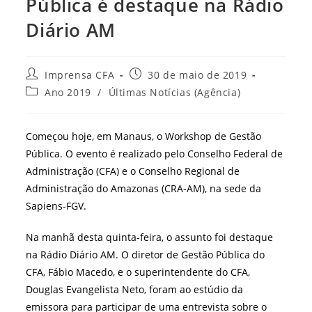
Pública é destaque na Rádio
Diário AM
Autor
Post
Imprensa CFA
30 de maio de 2019
do
publicado:
Categoria
Ano 2019
/
Últimas Notícias (Agência)
post:
do
post:
Começou hoje, em Manaus, o Workshop de Gestão
Pública. O evento é realizado pelo Conselho Federal de
Administração (CFA) e o Conselho Regional de
Administração do Amazonas (CRA-AM), na sede da
Sapiens-FGV.
Na manhã desta quinta-feira, o assunto foi destaque
na Rádio Diário AM. O diretor de Gestão Pública do
CFA, Fábio Macedo, e o superintendente do CFA,
Douglas Evangelista Neto, foram ao estúdio da
emissora para participar de uma entrevista sobre o