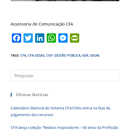
Assessoria de Comunicação CFA
F
T
Li
W
M
Pr
a
w
n
h
e
in
c
itt
k
at
ss
tF
TAGS
:
CFA
,
CFA-GESAE
,
CGP; GESTÃO PÚBLICA; IGM
,
GESAE
e
er
e
s
e
ri
b
dI
A
n
e
Press
a
o
n
p
g
n
tecla
o
p
er
dl
Últimas Notícias
“Esc”
k
y
para
Calendário Eleitoral do Sistema CFA/CRAs entra na fase de
fecha
julgamento dos recursos
o
paine
CFA lança coleção “Relatos Inspiradores – 60 anos da Profissão