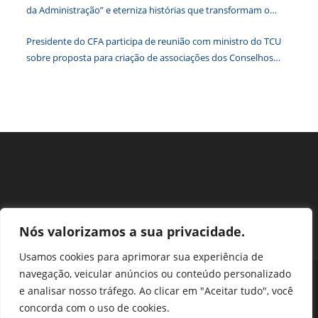
de
da Administração” e eterniza histórias que transformam o
pesqu
Brasil
Presidente do CFA participa de reunião com ministro do TCU
sobre proposta para criação de associações dos Conselhos
Federais
Nós valorizamos a sua privacidade.
Usamos cookies para aprimorar sua experiência de
navegação, veicular anúncios ou conteúdo personalizado
Perguntas Frequentes
Ouvidoria
Transparência e prestação de contas
e analisar nosso tráfego. Ao clicar em "Aceitar tudo", você
Assessoria de Imprensa
Portal SEI
LGPD
concorda com o uso de cookies.
Protocolo / Peticionamento