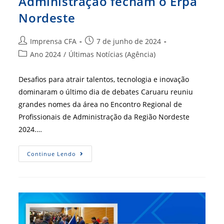
Administração fecham o Erpa
Nordeste
Autor
Post
Imprensa CFA
7 de junho de 2024
do
publicado:
Categoria
Ano 2024
/
Últimas Notícias (Agência)
post:
do
post:
Desafios para atrair talentos, tecnologia e inovação
dominaram o último dia de debates Caruaru reuniu
grandes nomes da área no Encontro Regional de
Profissionais de Administração da Região Nordeste
2024.…
Grandes
Continue Lendo
Nomes
Da
Administração
Fecham
O
Erpa
Nordeste