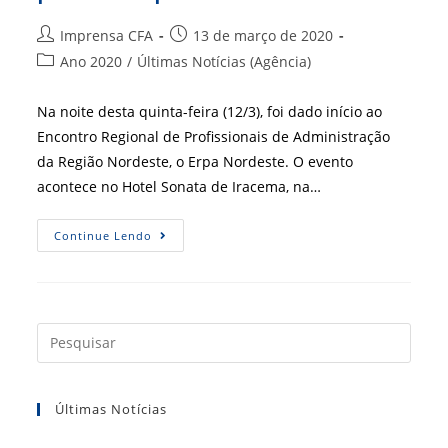
Autor
Post
Imprensa CFA
13 de março de 2020
do
publicado:
Categoria
Ano 2020
/
Últimas Notícias (Agência)
post:
do
post:
Na noite desta quinta-feira (12/3), foi dado início ao
Encontro Regional de Profissionais de Administração
da Região Nordeste, o Erpa Nordeste. O evento
acontece no Hotel Sonata de Iracema, na…
Evento
Continue Lendo
Promove
A
Discussão
De
Temas
Ligados
À
Press
Gestão
a
Pública
E
tecla
Privada
Últimas Notícias
“Esc”
para