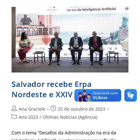
Atuação
Para
Profissionais
De
Administração
Salvador recebe Erpa
Nordeste e XXIV Conamerco
Autor
Post
Ana Graciele
25 de outubro de 2023
do
publicado:
Categoria
Ano 2023
/
Últimas Notícias (Agência)
post:
do
post:
Com o tema “Desafios da Administração na era da