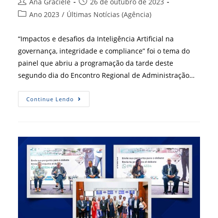
Autor
Post
Ana Graciele
26 de outubro de 2023
do
publicado:
Categoria
Ano 2023
/
Últimas Notícias (Agência)
post:
do
post:
“Impactos e desafios da Inteligência Artificial na
governança, integridade e compliance” foi o tema do
painel que abriu a programação da tarde deste
segundo dia do Encontro Regional de Administração…
Inteligência
Continue Lendo
Artificial
Em
Debate
No
Erpa
Nordeste