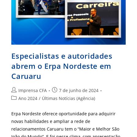
Especialistas e autoridades
abrem o Erpa Nordeste em
Caruaru
Autor
Post
Imprensa CFA
7 de junho de 2024
do
publicado:
Categoria
Ano 2024
/
Últimas Notícias (Agência)
post:
do
post:
Erpa Nordeste oferece oportunidade para adquirir
novas habilidades e ampliar a rede de
relacionamentos Caruaru tem o “Maior e Melhor São
João do Mundo”. E foi nesse clima, com apresentação…