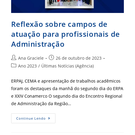
Reflexão sobre campos de
atuação para profissionais de
Administração
Autor
Post
Ana Graciele
26 de outubro de 2023
do
publicado:
Categoria
Ano 2023
/
Últimas Notícias (Agência)
post:
do
post:
ERPAJ, CEMA e apresentação de trabalhos acadêmicos
foram os destaques da manhã do segundo dia do ERPA
e XXIV Conamerco O segundo dia do Encontro Regional
de Administração da Região…
Reflexão
Continue Lendo
Sobre
Campos
De