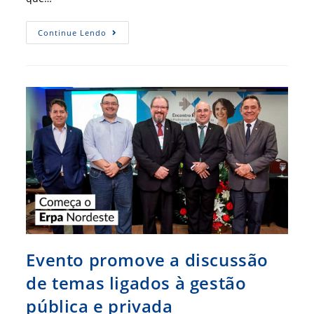
Conamerco
Continue Lendo
Reúne
Grandes
Nomes
Da
Administração
Da
América
Latina
Em
Salvador
Evento promove a discussão
de temas ligados à gestão
pública e privada