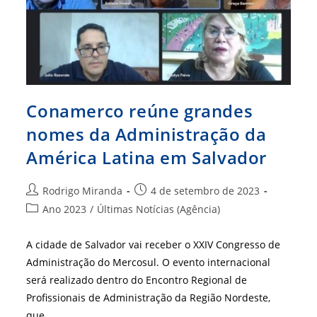
Conamerco reúne grandes
nomes da Administração da
América Latina em Salvador
Autor
Post
Rodrigo Miranda
4 de setembro de 2023
do
publicado:
Categoria
Ano 2023
/
Últimas Notícias (Agência)
post:
do
post:
A cidade de Salvador vai receber o XXIV Congresso de
Administração do Mercosul. O evento internacional
será realizado dentro do Encontro Regional de
Profissionais de Administração da Região Nordeste,
que…