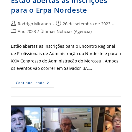
Estão abertas as inscrições
para o Erpa Nordeste
Autor
Post
Rodrigo Miranda
26 de setembro de 2023
do
publicado:
Categoria
Ano 2023
/
Últimas Notícias (Agência)
post:
do
post:
Estão abertas as inscrições para o Encontro Regional
de Profissionais de Administração do Nordeste e para o
XXIV Congresso de Administração do Mercosul. Ambos
os eventos vão ocorrer em Salvador-BA,…
Estão
Continue Lendo
Abertas
As
Inscrições
Para
O
Erpa
Nordeste