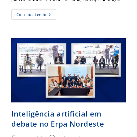
Especialistas
Continue Lendo
E
Autoridades
Abrem
O
Erpa
Nordeste
Em
Caruaru
Inteligência artificial em
debate no Erpa Nordeste