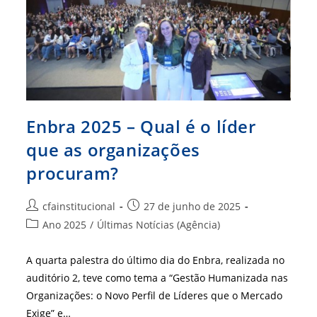
Enbra 2025 – Qual é o líder
que as organizações
procuram?
Autor
Post
cfainstitucional
27 de junho de 2025
do
publicado:
Categoria
Ano 2025
/
Últimas Notícias (Agência)
post:
do
post:
A quarta palestra do último dia do Enbra, realizada no
auditório 2, teve como tema a “Gestão Humanizada nas
Organizações: o Novo Perfil de Líderes que o Mercado
Exige” e…