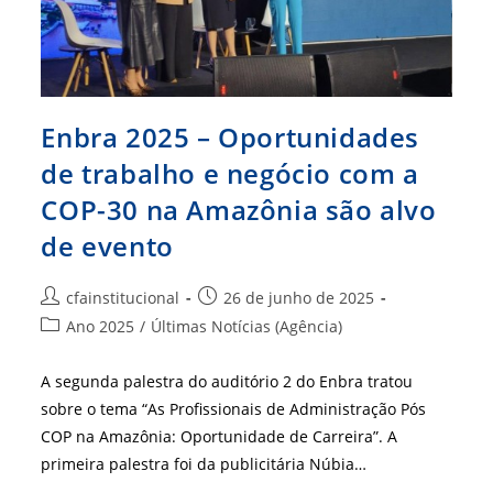
Feira
Enbra 2025 – Oportunidades
de trabalho e negócio com a
COP-30 na Amazônia são alvo
de evento
Autor
Post
cfainstitucional
26 de junho de 2025
do
publicado:
Categoria
Ano 2025
/
Últimas Notícias (Agência)
post:
do
post:
A segunda palestra do auditório 2 do Enbra tratou
sobre o tema “As Profissionais de Administração Pós
COP na Amazônia: Oportunidade de Carreira”. A
primeira palestra foi da publicitária Núbia…