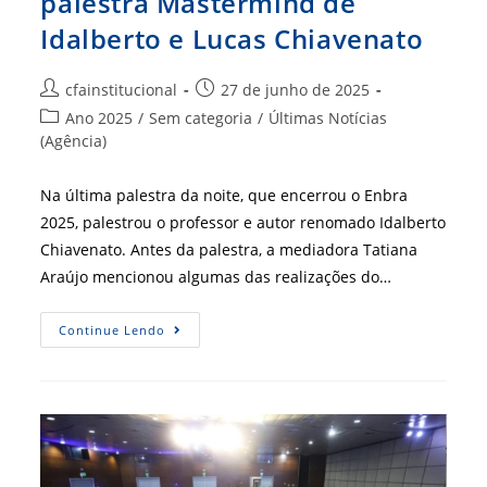
palestra Mastermind de
Idalberto e Lucas Chiavenato
Autor
Post
cfainstitucional
27 de junho de 2025
do
publicado:
Categoria
Ano 2025
/
Sem categoria
/
Últimas Notícias
post:
do
(Agência)
post:
Na última palestra da noite, que encerrou o Enbra
2025, palestrou o professor e autor renomado Idalberto
Chiavenato. Antes da palestra, a mediadora Tatiana
Araújo mencionou algumas das realizações do…
Enbra
Continue Lendo
2025
Encerra
Com
Palestra
Mastermind
De
Idalberto
E
Lucas
Chiavenato