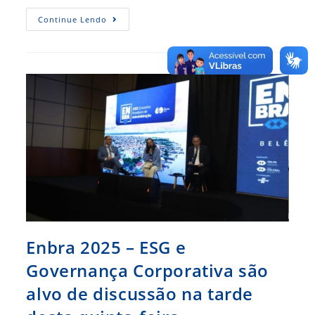
Enbra
Continue Lendo
2025
–
Desafios
Da
Economia
Do
Conhecimento
E
Do
Empreendedorismo
Enbra 2025 – ESG e
Governança Corporativa são
alvo de discussão na tarde