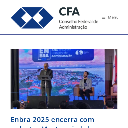
Ir
para
Menu
o
conteúdo
Enbra 2025 encerra com