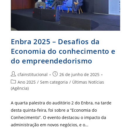
Enbra
Enbra 2025 – Desafios da
Economia do conhecimento e
do empreendedorismo
Autor
Post
cfainstitucional
26 de junho de 2025
do
publicado:
Categoria
Ano 2025
/
Sem categoria
/
Últimas Notícias
post:
do
(Agência)
post:
A quarta palestra do auditório 2 do Enbra, na tarde
desta quinta-feira, foi sobre a “Economia do
Conhecimento”. O evento destacou o impacto da
administração em novos negócios, e o…