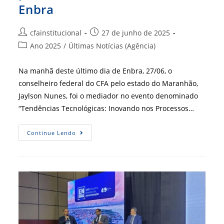
Enbra
Autor
Post
cfainstitucional
27 de junho de 2025
do
publicado:
Categoria
Ano 2025
/
Últimas Notícias (Agência)
post:
do
post:
Na manhã deste último dia de Enbra, 27/06, o
conselheiro federal do CFA pelo estado do Maranhão,
Jaylson Nunes, foi o mediador no evento denominado
“Tendências Tecnológicas: Inovando nos Processos…
Trajetórias
Continue Lendo
E
Novidades
Do
Ensino
Abrem
O
Ciclo
De
Palestras
Do
Último
Dia
Do