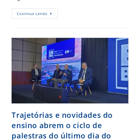
Enbra
Continue Lendo
2025
–
Qual
É
O
Líder
Que
As
Organizações
Procuram?
Trajetórias e novidades do
ensino abrem o ciclo de
palestras do último dia do