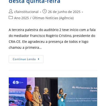
desta quinta-feira
Autor
Post
cfainstitucional
26 de junho de 2025
do
publicado:
Categoria
Ano 2025
/
Últimas Notícias (Agência)
post:
do
post:
A terceira palestra do auditório 2 teve início com a fala
do mediador Francisco Rogério Cristino, presidente do
CRA-CE. Ele agradeceu a presença de todos e logo
chamou a primeira…
Enbra
Continue Lendo
2025
–
ESG
E
Governança
Corporativa
São
Alvo
De
Discussão
Na
Tarde
Desta
Quinta-