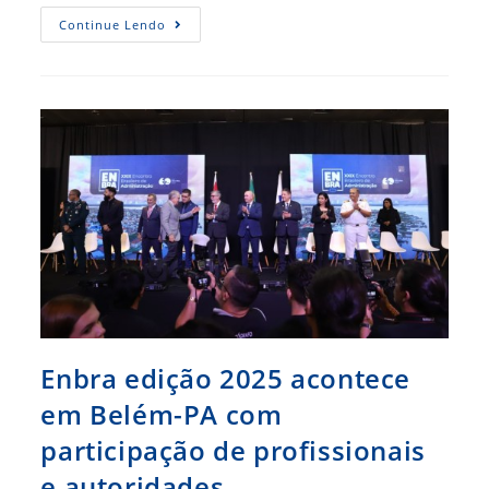
Enbra
Continue Lendo
2025
–
Oportunidades
De
Trabalho
E
Negócio
Com
A
COP-
30
Na
Amazônia
São
Alvo
De
Evento
Enbra edição 2025 acontece
em Belém-PA com
participação de profissionais
e autoridades