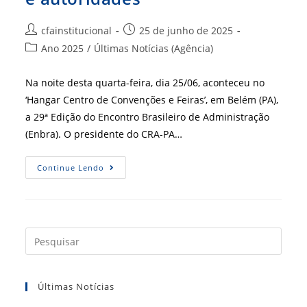
Autor
Post
cfainstitucional
25 de junho de 2025
do
publicado:
Categoria
Ano 2025
/
Últimas Notícias (Agência)
post:
do
post:
Na noite desta quarta-feira, dia 25/06, aconteceu no
‘Hangar Centro de Convenções e Feiras’, em Belém (PA),
a 29ª Edição do Encontro Brasileiro de Administração
(Enbra). O presidente do CRA-PA…
Enbra
Continue Lendo
Edição
2025
Acontece
Em
Belém-
PA
Com
Press
Participação
a
De
Profissionais
tecla
E
Autoridades
Últimas Notícias
“Esc”
para