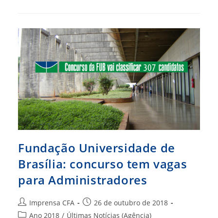
E
IFMA
Ofertam
Vagas
Para
Administrador
Fundação Universidade de
Brasília: concurso tem vagas
para Administradores
Autor
Post
Imprensa CFA
26 de outubro de 2018
do
publicado:
Categoria
Ano 2018
/
Últimas Notícias (Agência)