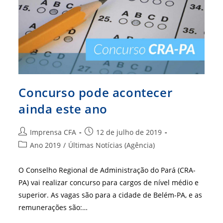
Concurso pode acontecer
ainda este ano
Autor
Post
Imprensa CFA
12 de julho de 2019
do
publicado:
Categoria
Ano 2019
/
Últimas Notícias (Agência)
post:
do
post:
O Conselho Regional de Administração do Pará (CRA-
PA) vai realizar concurso para cargos de nível médio e
superior. As vagas são para a cidade de Belém-PA, e as
remunerações são:…