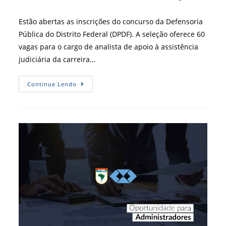
post:
do
post:
Estão abertas as inscrições do concurso da Defensoria
Pública do Distrito Federal (DPDF). A seleção oferece 60
vagas para o cargo de analista de apoio à assistência
judiciária da carreira…
Defensoria
Continue Lendo
Pública
Do
DF
Abre
Concurso
Com
Oportunidades
Para
ADM