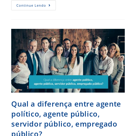
Concurso
Continue Lendo
Pode
Acontecer
Ainda
Este
Ano
Qual a diferença entre agente
político, agente público,
servidor público, empregado
público?