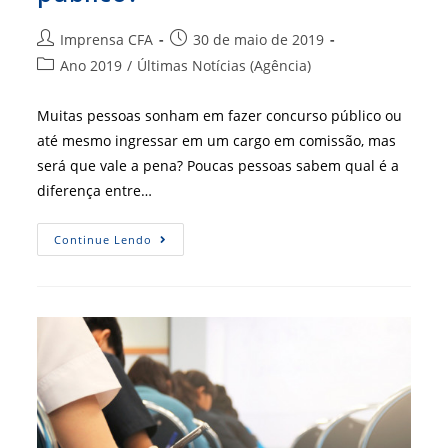
Autor
Post
Imprensa CFA
30 de maio de 2019
do
publicado:
Categoria
Ano 2019
/
Últimas Notícias (Agência)
post:
do
post:
Muitas pessoas sonham em fazer concurso público ou
até mesmo ingressar em um cargo em comissão, mas
será que vale a pena? Poucas pessoas sabem qual é a
diferença entre…
Qual
Continue Lendo
A
Diferença
Entre
Agente
Político,
Agente
Público,
Servidor
Público,
Empregado
Público?