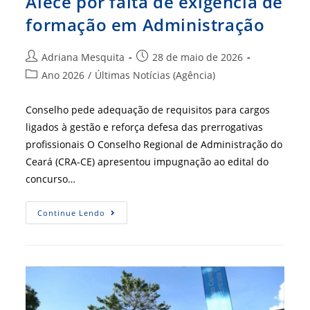
Alece por falta de exigência de
formação em Administração
Autor
Post
Adriana Mesquita
28 de maio de 2026
do
publicado:
Categoria
Ano 2026
/
Últimas Notícias (Agência)
post:
do
post:
Conselho pede adequação de requisitos para cargos
ligados à gestão e reforça defesa das prerrogativas
profissionais O Conselho Regional de Administração do
Ceará (CRA-CE) apresentou impugnação ao edital do
concurso…
CRA-
Continue Lendo
CE
Contesta
Edital
Da
Alece
Por
Falta
De
Exigência
De