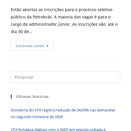
post:
Estão abertas as inscrições para o processo seletivo
público da Petrobrás. A maioria das vagas é para o
cargo de administrador júnior. As inscrições vão até o
dia 30 de…
Petrobras
Continue Lendo
Oferta
39
Vagas
Para
Administrador
Júnior
Press
a
tecla
Últimas Notícias
“Esc”
para
Ouvidoria do CFA registra redução de 34,65% nas demandas
fecha
no segundo trimestre de 2026
o
paine
CFA fortalece diálogo com o INEP em agenda voltada à