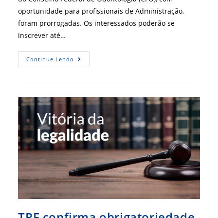
oportunidade para profissionais de Administração,
foram prorrogadas. Os interessados poderão se
inscrever até…
CFO
Continue Lendo
Prorroga
Prazo
Para
Inscrição
De
Concurso
Para
Administrador
TRF confirma obrigatoriedade