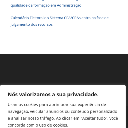
de
qualidade da formação em Administração
pesqu
Calendário Eleitoral do Sistema CFA/CRAs entra na fase de
julgamento dos recursos
Nós valorizamos a sua privacidade.
Usamos cookies para aprimorar sua experiência de
navegação, veicular anúncios ou conteúdo personalizado
Perguntas Frequentes
Ouvidoria
Transparência e prestação de contas
e analisar nosso tráfego. Ao clicar em "Aceitar tudo", você
Assessoria de Imprensa
Portal SEI
LGPD
concorda com o uso de cookies.