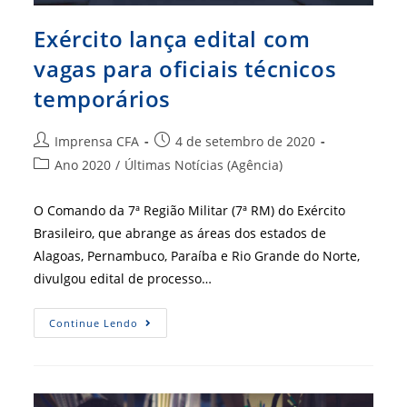
Exército lança edital com
vagas para oficiais técnicos
temporários
Autor
Post
Imprensa CFA
4 de setembro de 2020
do
publicado:
Categoria
Ano 2020
/
Últimas Notícias (Agência)
post:
do
post:
O Comando da 7ª Região Militar (7ª RM) do Exército
Brasileiro, que abrange as áreas dos estados de
Alagoas, Pernambuco, Paraíba e Rio Grande do Norte,
divulgou edital de processo…
Exército
Continue Lendo
Lança
Edital
Com
Vagas
Para
Oficiais