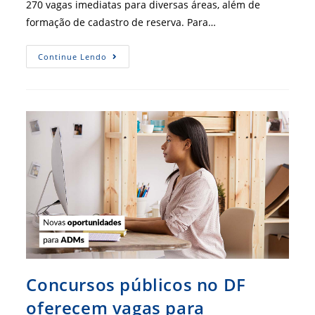
270 vagas imediatas para diversas áreas, além de
formação de cadastro de reserva. Para…
Concurso
Continue Lendo
UNB:
Veja
O
Que
Estudar
Para
Sair
Na
Frente
E
Conquistar
Vaga
De
Administrador
Concursos públicos no DF
oferecem vagas para