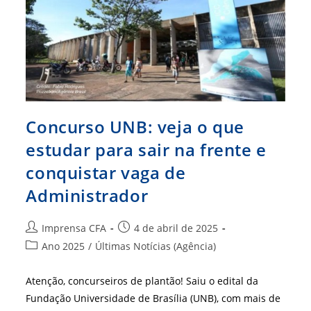
Formação
Em
Administração
Concurso UNB: veja o que
estudar para sair na frente e
conquistar vaga de
Administrador
Autor
Post
Imprensa CFA
4 de abril de 2025
do
publicado:
Categoria
Ano 2025
/
Últimas Notícias (Agência)
post:
do
post:
Atenção, concurseiros de plantão! Saiu o edital da
Fundação Universidade de Brasília (UNB), com mais de