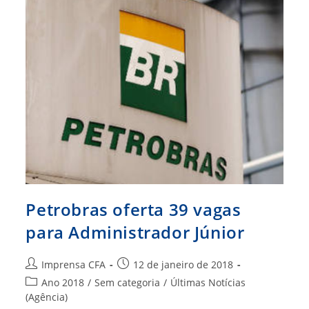
É
Cancelado
Petrobras oferta 39 vagas
para Administrador Júnior
Autor
Post
Imprensa CFA
12 de janeiro de 2018
do
publicado:
Categoria
Ano 2018
/
Sem categoria
/
Últimas Notícias
post:
do
(Agência)