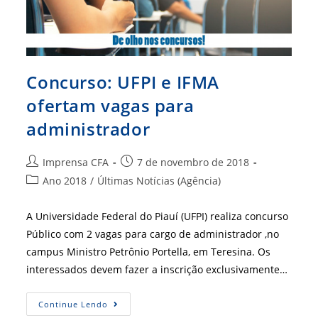
Concurso: UFPI e IFMA
ofertam vagas para
administrador
Autor
Post
Imprensa CFA
7 de novembro de 2018
do
publicado:
Categoria
Ano 2018
/
Últimas Notícias (Agência)
post:
do
post:
A Universidade Federal do Piauí (UFPI) realiza concurso
Público com 2 vagas para cargo de administrador ,no
campus Ministro Petrônio Portella, em Teresina. Os
interessados devem fazer a inscrição exclusivamente…
Concurso:
Continue Lendo
UFPI