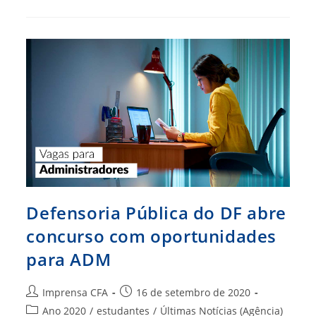
Para
O
Concurso
Do
CRM-
MS
Defensoria Pública do DF abre
concurso com oportunidades
para ADM
Autor
Post
Imprensa CFA
16 de setembro de 2020
do
publicado:
Categoria
Ano 2020
/
estudantes
/
Últimas Notícias (Agência)