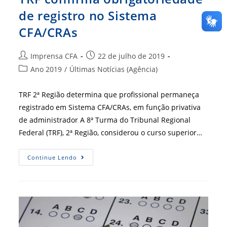
de registro no Sistema
CFA/CRAs
Autor
Post
Imprensa CFA
22 de julho de 2019
do
publicado:
Categoria
Ano 2019
/
Últimas Notícias (Agência)
post:
do
post:
TRF 2ª Região determina que profissional permaneça
registrado em Sistema CFA/CRAs, em função privativa
de administrador A 8ª Turma do Tribunal Regional
Federal (TRF), 2ª Região, considerou o curso superior…
TRF
Continue Lendo
Confirma
Obrigatoriedade
De
Registro
No
Sistema
CFA/CRAs