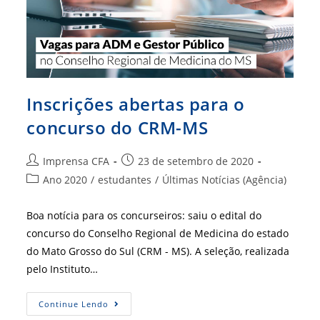
Inscrições abertas para o
concurso do CRM-MS
Autor
Post
Imprensa CFA
23 de setembro de 2020
do
publicado:
Categoria
Ano 2020
/
estudantes
/
Últimas Notícias (Agência)
post:
do
post:
Boa notícia para os concurseiros: saiu o edital do
concurso do Conselho Regional de Medicina do estado
do Mato Grosso do Sul (CRM - MS). A seleção, realizada
pelo Instituto…
Inscrições
Continue Lendo
Abertas