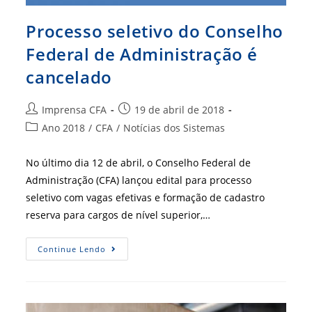
Processo seletivo do Conselho
Federal de Administração é
cancelado
Autor
Post
Imprensa CFA
19 de abril de 2018
do
publicado:
Categoria
Ano 2018
/
CFA
/
Notícias dos Sistemas
post:
do
post:
No último dia 12 de abril, o Conselho Federal de
Administração (CFA) lançou edital para processo
seletivo com vagas efetivas e formação de cadastro
reserva para cargos de nível superior,…
Processo
Continue Lendo
Seletivo
Do
Conselho
Federal
De
Administração