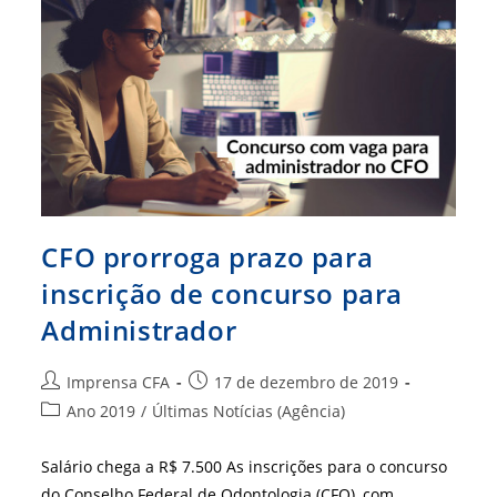
Técnicos
Temporários
CFO prorroga prazo para
inscrição de concurso para
Administrador
Autor
Post
Imprensa CFA
17 de dezembro de 2019
do
publicado:
Categoria
Ano 2019
/
Últimas Notícias (Agência)
post:
do
post:
Salário chega a R$ 7.500 As inscrições para o concurso
do Conselho Federal de Odontologia (CFO), com