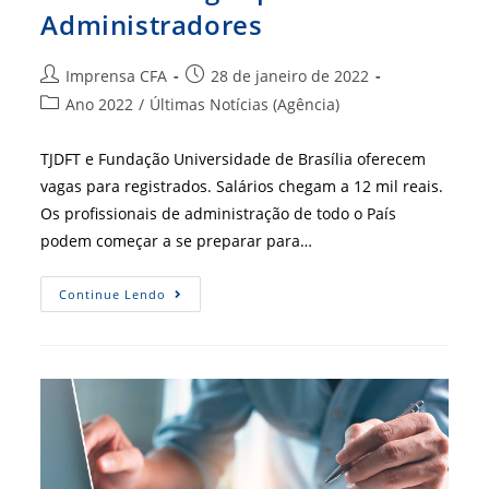
Administradores
Autor
Post
Imprensa CFA
28 de janeiro de 2022
do
publicado:
Categoria
Ano 2022
/
Últimas Notícias (Agência)
post:
do
post:
TJDFT e Fundação Universidade de Brasília oferecem
vagas para registrados. Salários chegam a 12 mil reais.
Os profissionais de administração de todo o País
podem começar a se preparar para…
Concursos
Continue Lendo
Públicos
No
DF
Oferecem
Vagas
Para
Administradores